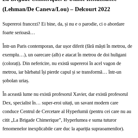
(Lehman/De Caneva/Lou) – Delcourt 2022
Supereroi francezi? Ei bine, da, și nu e o parodie, ci o abordare
foarte serioasă…
Într-un Paris contemporan, dar ușor diferit (fără măști în metrou, de
exemplu…), un oarecare (alb) e atacat în metrou de doi huligani
(colorați). Din nefericire, nu există supereroi în acel vagon de
metrou, iar bărbatul își pierde capul și se transformă… într-un
șobolan uriaș.
În această lume nu există profesorul Xavier, dar există profesorul
Dex, specialist în… super-eroi uitați, un savant modern care
conduce Centrul de Cercetare al Hyperlumii (pentru cei care nu au
citit „La Brigade Chimerique”, Hyperlumea e suma tuturor
fenomenelor inexplicabile care duc la apariția supraoamenilor).