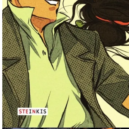
Și totuși, „Așteptându-l pe Bojangles” este o minunată poveste de
dragoste – și povestea unei vieți fermecate, ca un puzzle compus din
momente magice și luminoase – dar și din momente dificile și
dureroase. Cât despre fiul celor doi, ei bine, eu îmi imaginez că va
învăța lecțiile zilelor întunecate, și că va avea toată viața un refugiu
în amintirea zilelor însorite ale copilăriei…
Ingrid Chabbert (Autobiographie d’une courgette, Ecumes…)