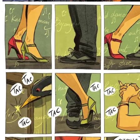
transpune perfect în benzi desenate romanul lui Olivier Bourdeaut,
în timp ce linia lui Carole Maurel (Eden, Luisa, ici et là…) e
frumoasă și ușoară, fluidă, adaptându-se cu ușurință la stările de
spirit ale personajelor.
O melodramă fermecătoare și zăpăcită, plină de minciuni frumoase,
o tragedie pe care o putem suporta mai ușor dacă ne lăsăm purtați de
fuga din real pe care o propune.
Filmul inspirat de roman tocmai a fost lansat în cinematografele din
Franța. Trailerul (cu subtitrări în engleză) e aici: