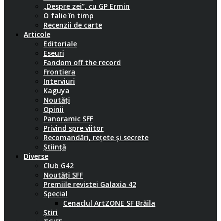
„Despre zei”, cu GP Ermin
O falie în timp
Recenzii de carte
Articole
Editoriale
Eseuri
Fandom off the record
Frontiera
Interviuri
Kaguya
Noutăți
Opinii
Panoramic SFF
Privind spre viitor
Recomandări, rețete și secrete
Știință
Diverse
Club G42
Noutăți SFF
Premiile revistei Galaxia 42
Special
Cenaclul ArtZONE SF Brăila
Știri