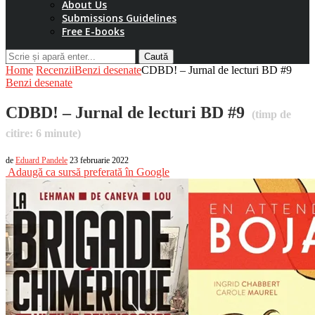
About Us
Submissions Guidelines
Free E-books
Caută
Home
Recenzii
Benzi desenate
CDBD! – Jurnal de lecturi BD #9
Benzi desenate
CDBD! – Jurnal de lecturi BD #9
(timp de
citire:
6
minute)
de
Eduard Pandele
23 februarie 2022
Adaugă ca sursă preferată în Google