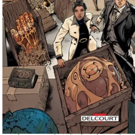
En attendant Bojangles
(Chabbert/Maurel/Bourdeaut) – Steinkis 2017
„Jur în fața lui Dumnezeu că toate femeile care sunt eu te vor iubi
pentru totdeauna”, șopti Antoinette. „Jur în fața Duhului Sfânt că le
voi iubi pe toate cele care ești tu, zi și noapte”, răspunse George.