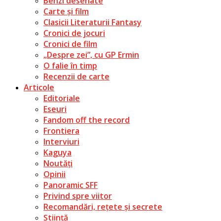
Benzi desenate
Carte și film
Clasicii Literaturii Fantasy
Cronici de jocuri
Cronici de film
„Despre zei”, cu GP Ermin
O falie în timp
Recenzii de carte
Articole
Editoriale
Eseuri
Fandom off the record
Frontiera
Interviuri
Kaguya
Noutăți
Opinii
Panoramic SFF
Privind spre viitor
Recomandări, rețete și secrete
Știință