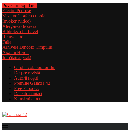
Povestiri populare:
Efectul Penrose
Misiune în afara cupolei
Invoker (video)
Alergarea de seară
Biblioteca lui Pavel
Rejuvenare
Falia
Arhivele Dincolo-Timpului
Axa lui Heron
Jumătatea goală
Ghidul colaboratorului
Despre revistă
Autorii noștri
Premiile Galaxia 42
Free E-books
Date de contact
Numărul curent