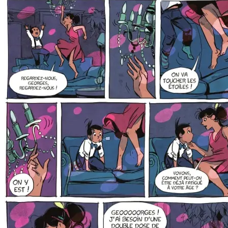
(polițistul de circulație suflă în fluier) și soluția enigmei („vine
copilul!” – femeia e pe cale să nască).
Această cunoaștere detaliată a atuurilor BD, a ceea ce face ca banda
desenată să fie diferită de alte forme de artă este prezentă pe tot
parcursul volumului – decupaje sincronizate cu măiestrie, surprize
vizuale mici sau mari, tâlcuri împrăștiate generos pentru cititorii care
vânează detalii, simboluri repetate pentru a construi un ritm sau
plasate în situații diferite pentru a ne reaminti un scop…
Portretele personajelor sunt aproape hieratice – și totuși trăiesc; arta e
frumoasă, dar linia e clară, ținută în frâu – și eficientă; Felipe
Andrade nu se preocupă de decoruri și totuși casetele nu par goale
chiar și atunci când sunt – coloritul expert al lui Ines Amaro ascunde
cu măiestrie acest gol. E o carte imperfectă, desigur (bulele de text
ale fantomei, ugh), dar distractivă, îndrăznește să experimenteze și
surprinde.