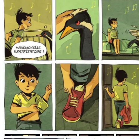
The Many Deaths of Laila Starr
(Ram V – Filipe
Andrade) – Boom Studios 2022
E de ajuns o singură pagină ca să-ți dai seama că ai în față o bandă
desenată bună. În acest caz,.acea pagină e a doua. O femeie țipă la
soțul ei în timp ce acesta conduce periculos în haosul din Mumbai.
Câteva imagini ale orașului și câteva portrete incredibil de expresive
mai târziu, patru cuvinte explică toată graba.
Acea singură pagină are tot ce-i trebuie unei povești bine spuse – o
enigmă (de ce e atât de supărată femeia aceea?), situația (traficul de
la ora de vârf), tensiunea (farurile mașinii par să plângă), acțiunea