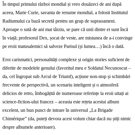
În timpul primului război mondial și vreo douăzeci de ani după
aceea, Marie Curie, savanta de renume mondial, a folosit Institutul
Radiumului ca bază secretă pentru un grup de supraoameni.
Aproape o sută de ani mai târziu, se pare că unii dintre ei sunt încă
în viață; profesorul Dex, șocat de veste, are misiunea de a-i convinge
pe eroii matusalemici să salveze Parisul (și lumea…) încă o dată.
Eroi carismatici, personalități complexe și origin stories suficient de
diferite de modelele genului (favoritul meu e Soldatul Necunoscut –
da, cel îngropat sub Arcul de Triumf), acțiune non-stop și schimbări
frecvente de perspectivă, un scenariu inteligent și o atmosferă
delicios de retro, îmbogățită de numeroase referințe la eroii uitați ai
science-fiction-ului francez – aceasta este rețeta acestui album
excelent, un bun punct de intrare în universul „La Brigade
Chimérique” (da, puteți devora acest volum chiar dacă nu știți nimic
despre albumele anterioare).