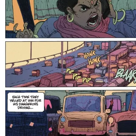
Facebook
WhatsApp
Pinterest
Reddit
Email
Imprimare
Similare
Boom Studios
Bourdeaut
Chabbert
De Caneva
Lehman
Lou
Maurel
0
Facebook
Twitter
Pinterest
Threads
Bluesky
Email
Eduard Pandele
Scrie un comentariu