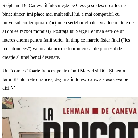
Stéphane De Caneva îl înlocuiește pe Gess și se descurcă foarte
bine; sincer, îmi place mai mult stilul lui, e mai compatibil cu
universul contemporan. (acțiunea seriei originale avea loc înainte de
al doilea război mondial). Postfața lui Serge Lehman este de un
interes enorm pentru fanii seriei, în timp ce marele fișier final (“les
métadonnées”) va încânta orice cititor interesat de procesul de
creație al unei benzi desenate.
Un “comics” foarte francez pentru fanii Marvel și DC. Și pentru
fanii SF-ului retro francez, deși mă îndoiesc că există așa ceva pe
aici 🙂