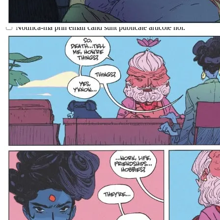
Notifică-mă prin email când sunt publicate alte comentarii.
Notifică-mă prin email când sunt publicate articole noi.
* Prin utilizarea acestui formular, sunteți de acord cu stocarea și
gestionarea datelor dvs. de către acest site web.
Acest site folosește Akismet pentru a reduce spamul.
Află cum sunt
procesate datele comentariilor tale
.