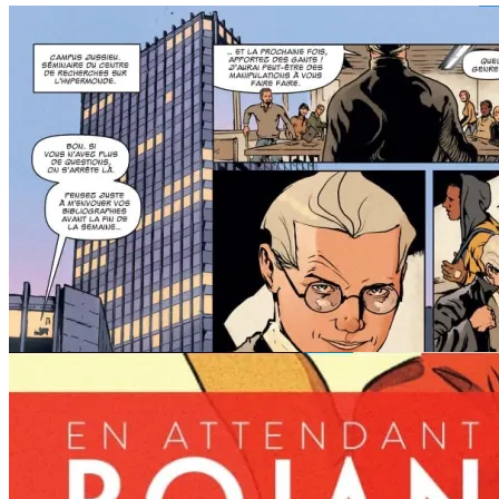
„Juri în fața tuturor îngerilor că mă vei urma peste tot, absolut peste
tot?”. „Da, te voi urma oriunde.” Și se vor iubi nebunește, insolent,
făcând din viața lor o petrecere perpetuă; vor dansa toată noaptea,
vor bea cocktailuri la micul dejun, vor ignora societatea și își vor
educa fiul în spiritul jucăuș și capricios al adevăraților visători.
Dar… în cântecul Ninei Simone, Mr. Bojangles dansează pentru a-și
uita durerea, așa cum Antoinette visează pentru a o uita pe a ei. Iar
orice vis are un sfârșit, și comicul burlesc din prima jumătate a
albumului face loc tensiunii bolii care schimbă totul și prevestește
sfârșitul care răstoarnă lumea unui copil.