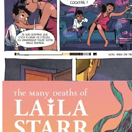
Cât despre poveste, ei bine, Ram V se întreabă „ce s-ar întâmpla
dacă un om ar descoperi nemurirea, iar Moartea și-ar pierde slujba
din această cauză și s-ar enerva foarte, foarte tare?”.
E un punct de plecare cool; dar povestea, în ciuda titlului înșelător, e
la fel de mult despre Moarte cât despre puștiul care va deveni adultul
care se va descotorosi de Moarte.
Și, bineînțeles, e despre viață.