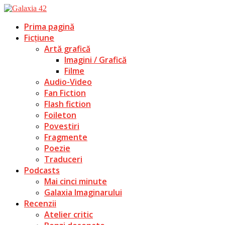
Prima pagină
Ficțiune
Artă grafică
Imagini / Grafică
Filme
Audio-Video
Fan Fiction
Flash fiction
Foileton
Povestiri
Fragmente
Poezie
Traduceri
Podcasts
Mai cinci minute
Galaxia Imaginarului
Recenzii
Atelier critic