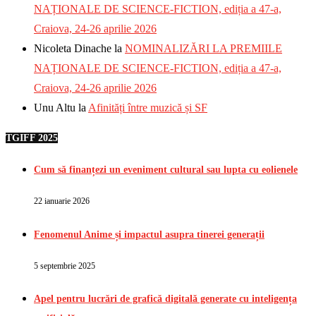
NAȚIONALE DE SCIENCE-FICTION, ediția a 47-a,
Craiova, 24-26 aprilie 2026
Nicoleta Dinache
la
NOMINALIZĂRI LA PREMIILE
NAȚIONALE DE SCIENCE-FICTION, ediția a 47-a,
Craiova, 24-26 aprilie 2026
Unu Altu
la
Afinități între muzică și SF
TGIFF 2025
Cum să finanțezi un eveniment cultural sau lupta cu eolienele
22 ianuarie 2026
Fenomenul Anime și impactul asupra tinerei generații
5 septembrie 2025
Apel pentru lucrări de grafică digitală generate cu inteligența