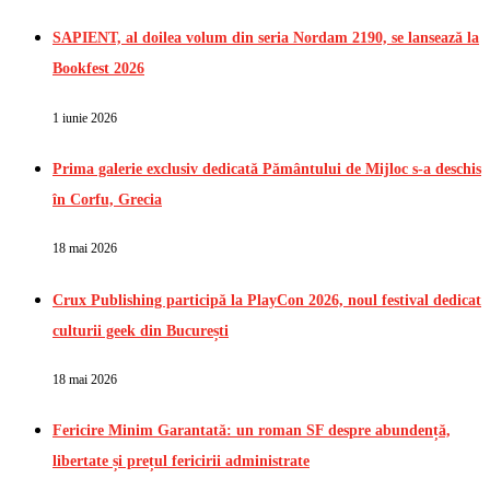
SAPIENT, al doilea volum din seria Nordam 2190, se lansează la
Bookfest 2026
1 iunie 2026
Prima galerie exclusiv dedicată Pământului de Mijloc s-a deschis
în Corfu, Grecia
18 mai 2026
Crux Publishing participă la PlayCon 2026, noul festival dedicat
culturii geek din București
18 mai 2026
Fericire Minim Garantată: un roman SF despre abundență,
libertate și prețul fericirii administrate