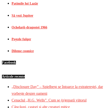
Patimile lui Lazăr
Să vezi Jupiter
Ochelarii-dragostei 1966
Peștele fulger
Dileme cosmice
Facebook
Articole recente
„Disclosure Day” – Spielberg se întoarce la extratereștri, dar
vorbește despre oameni
Cenaclul „H.G. Wells”. Cum se (p)repară viitorul
Căpcăuni, castori și alte creaturi mitice