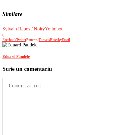
Similare
Sylvain Repos / Noiry
Yojimbot
0
Facebook
Twitter
Pinterest
Threads
Bluesky
Email
Eduard Pandele
Scrie un comentariu