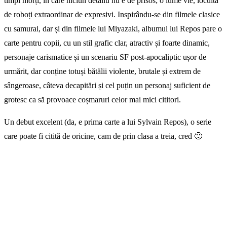
timpi morți, în care niciun detaliu nu e de prisos; o lume vie, locuită
de roboți extraordinar de expresivi. Inspirându-se din filmele clasice
cu samurai, dar și din filmele lui Miyazaki, albumul lui Repos pare o
carte pentru copii, cu un stil grafic clar, atractiv și foarte dinamic,
personaje carismatice și un scenariu SF post-apocaliptic ușor de
urmărit, dar conține totuși bătălii violente, brutale și extrem de
sângeroase, câteva decapitări și cel puțin un personaj suficient de
grotesc ca să provoace coșmaruri celor mai mici cititori.
Un debut excelent (da, e prima carte a lui Sylvain Repos), o serie
care poate fi citită de oricine, cam de prin clasa a treia, cred 🙂