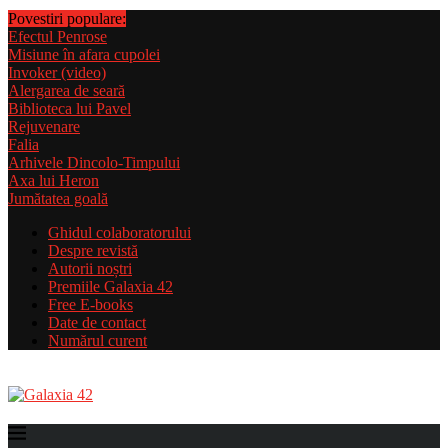
Povestiri populare:
Efectul Penrose
Misiune în afara cupolei
Invoker (video)
Alergarea de seară
Biblioteca lui Pavel
Rejuvenare
Falia
Arhivele Dincolo-Timpului
Axa lui Heron
Jumătatea goală
Ghidul colaboratorului
Despre revistă
Autorii noștri
Premiile Galaxia 42
Free E-books
Date de contact
Numărul curent