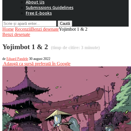
About Us
Submissions Guidelines
Free E-books
Caută
Home
Recenzii
Benzi desenate
Yojimbot 1 & 2
Benzi desenate
Yojimbot 1 & 2
(timp de citire:
3
minute)
de
Eduard Pandele
30 august 2022
Adaugă ca sursă preferată în Google