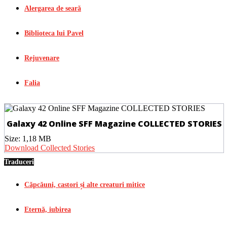
Alergarea de seară
Biblioteca lui Pavel
Rejuvenare
Falia
Galaxy 42 Online SFF Magazine COLLECTED STORIES
Size:
1,18 MB
Download Collected Stories
Traduceri
Căpcăuni, castori și alte creaturi mitice
Eternă, iubirea