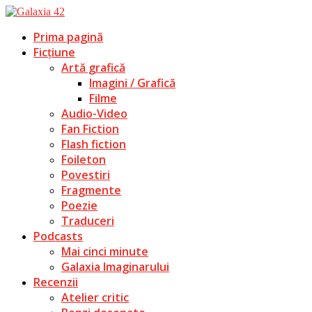
Prima pagină
Ficțiune
Artă grafică
Imagini / Grafică
Filme
Audio-Video
Fan Fiction
Flash fiction
Foileton
Povestiri
Fragmente
Poezie
Traduceri
Podcasts
Mai cinci minute
Galaxia Imaginarului
Recenzii
Atelier critic