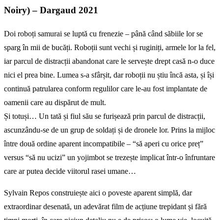
Noiry) – Dargaud 2021
Doi roboți samurai se luptă cu frenezie – până când săbiile lor se
sparg în mii de bucăți. Roboții sunt vechi și ruginiți, armele lor la fel,
iar parcul de distracții abandonat care le servește drept casă n-o duce
nici el prea bine. Lumea s-a sfârșit, dar roboții nu știu încă asta, și își
continuă patrularea conform regulilor care le-au fost implantate de
oamenii care au dispărut de mult.
Și totuși… Un tată și fiul său se furișează prin parcul de distracții,
ascunzându-se de un grup de soldați și de dronele lor. Prins la mijloc
între două ordine aparent incompatibile – “să aperi cu orice preț”
versus “să nu ucizi” un yojimbot se trezește implicat într-o înfruntare
care ar putea decide viitorul rasei umane…
Sylvain Repos construiește aici o poveste aparent simplă, dar
extraordinar desenată, un adevărat film de acțiune trepidant și fără