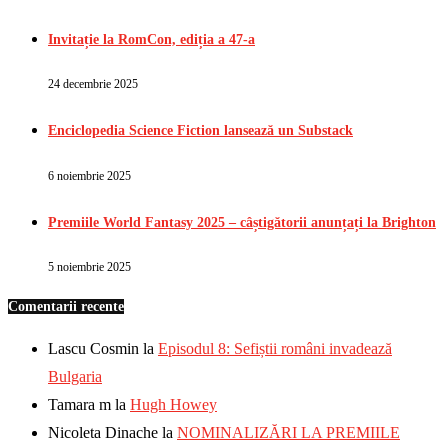
Invitație la RomCon, ediția a 47-a
24 decembrie 2025
Enciclopedia Science Fiction lansează un Substack
6 noiembrie 2025
Premiile World Fantasy 2025 – câștigătorii anunțați la Brighton
5 noiembrie 2025
Comentarii recente
Lascu Cosmin
la
Episodul 8: Sefiștii români invadează
Bulgaria
Tamara m
la
Hugh Howey
Nicoleta Dinache
la
NOMINALIZĂRI LA PREMIILE