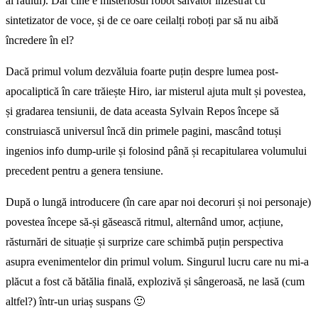
al răului). Dar cine e misteriosul robot salvator înzestrat cu
sintetizator de voce, și de ce oare ceilalți roboți par să nu aibă
încredere în el?
Dacă primul volum dezvăluia foarte puțin despre lumea post-
apocaliptică în care trăiește Hiro, iar misterul ajuta mult și povestea,
și gradarea tensiunii, de data aceasta Sylvain Repos începe să
construiască universul încă din primele pagini, mascând totuși
ingenios info dump-urile și folosind până și recapitularea volumului
precedent pentru a genera tensiune.
După o lungă introducere (în care apar noi decoruri și noi personaje)
povestea începe să-și găsească ritmul, alternând umor, acțiune,
răsturnări de situație și surprize care schimbă puțin perspectiva
asupra evenimentelor din primul volum. Singurul lucru care nu mi-a
plăcut a fost că bătălia finală, explozivă și sângeroasă, ne lasă (cum
altfel?) într-un uriaș suspans 🙂