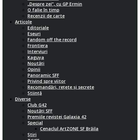
„Despre zei”, cu GP Ermin
O falie în timp
Recenzii de carte
Articole
Editoriale
Eseuri
Fandom off the record
Frontiera
Interviuri
Kaguya
Noutăți
Opinii
Panoramic SFF
Privind spre viitor
Recomandări, rețete și secrete
Știință
Diverse
Club G42
Noutăți SFF
Premiile revistei Galaxia 42
Special
Cenaclul ArtZONE SF Brăila
Știri