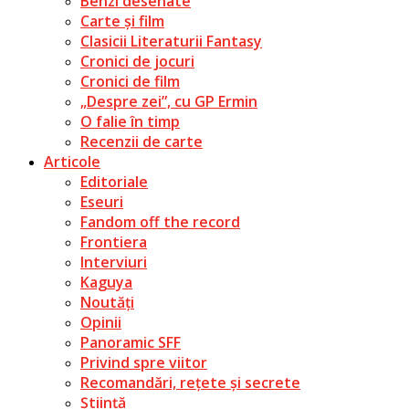
Benzi desenate
Carte și film
Clasicii Literaturii Fantasy
Cronici de jocuri
Cronici de film
„Despre zei”, cu GP Ermin
O falie în timp
Recenzii de carte
Articole
Editoriale
Eseuri
Fandom off the record
Frontiera
Interviuri
Kaguya
Noutăți
Opinii
Panoramic SFF
Privind spre viitor
Recomandări, rețete și secrete
Știință