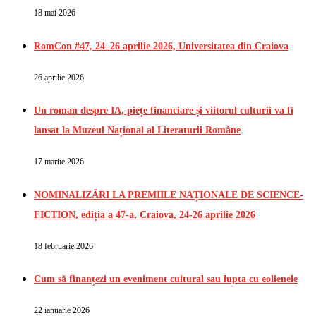
18 mai 2026
RomCon #47, 24–26 aprilie 2026, Universitatea din Craiova
26 aprilie 2026
Un roman despre IA, piețe financiare și viitorul culturii va fi
lansat la Muzeul Național al Literaturii Române
17 martie 2026
NOMINALIZĂRI LA PREMIILE NAȚIONALE DE SCIENCE-
FICTION, ediția a 47-a, Craiova, 24-26 aprilie 2026
18 februarie 2026
Cum să finanțezi un eveniment cultural sau lupta cu eolienele
22 ianuarie 2026