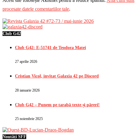
Acest site folosește Akismet pentru a reduce spamul.
Află cum sunt
procesate datele comentariilor tale
.
Club G42
Club G42: E-51741 de Teodora Matei
27 aprilie 2026
Cristian Vicol, invitat Galaxia 42 pe Discord
28 ianuarie 2026
Club G42 – Punem pe tarabă texte și păreri!
25 noiembrie 2025
Noutăți SFF