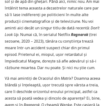
sol și de apă din ghețari. Până aici, nimic nou. Am mai
întâlnit tema aceasta a dezastrelor naturale care par
să îi lase indiferenți pe politicieni în multe alte
producții cinematografice și de televiziune. Nu voi
aminti aici decât un singur titlu de dată recentă:
Don’t
Look Up
. Numai că, în serialul Netflix
Ragnarok
(trei
sezoane, 2020 – 2023), tânăra cu conștiința trează
moare într-un accident suspect chiar din primul
episod. Prietenul ei, miopul, ușor retardatul și
împiedicatul Magne, dorește să afle adevărul și să-i
răzbune moartea. Dar nu poate. Și nici nu știe cum.
Vă mai amintiți de Oracolul din
Matrix
? Doamna aceea
blândă și înțeleaptă, ușor trecută spre vârsta a treia,
care îi deschide orizontul eroului principal, astfel ca
acesta să poată vedea și dincolo de aparențe? Ei, bine,
avem și în
Ragnarok
. O cheamă Wenke. Este casieră la