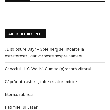
ARTICOLE RECENTE
„Disclosure Day” – Spielberg se întoarce la
extratereștri, dar vorbește despre oameni
Cenaclul „H.G. Wells”. Cum se (p)repară viitorul
Căpcăuni, castori și alte creaturi mitice
Eternă, iubirea
Patimile lui Lazăr