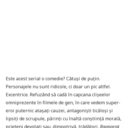
Este acest serial o comedie? Câtuși de puțin.
Personajele nu sunt ridicole, ci doar un pic altfel.
Excentrice. Refuzând să cadă în capcana clișeelor
omniprezente în filmele de gen, în care vedem super-
eroi puternic atașați cauzei, antagoniști ticăloși și
lipsiți de scrupule, părinți cu înaltă conștiință morală,
prieteni devotați sau, dimpotrivă, trădători,
Ragnarok