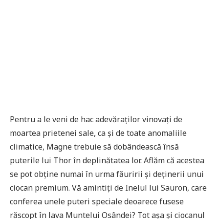
Pentru a le veni de hac adevăraților vinovați de
moartea prietenei sale, ca și de toate anomaliile
climatice, Magne trebuie să dobândească însă
puterile lui Thor în deplinătatea lor. Aflăm că acestea
se pot obține numai în urma făuririi și deținerii unui
ciocan premium. Vă amintiți de Inelul lui Sauron, care
conferea unele puteri speciale deoarece fusese
răscopt în lava Muntelui Osândei? Tot așa și ciocanul