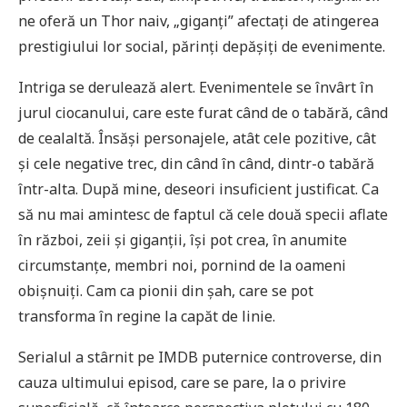
ne oferă un Thor naiv, „giganți” afectați de atingerea
prestigiului lor social, părinți depășiți de evenimente.
Intriga se derulează alert. Evenimentele se învârt în
jurul ciocanului, care este furat când de o tabără, când
de cealaltă. Însăși personajele, atât cele pozitive, cât
și cele negative trec, din când în când, dintr-o tabără
într-alta. După mine, deseori insuficient justificat. Ca
să nu mai amintesc de faptul că cele două specii aflate
în război, zeii și giganții, își pot crea, în anumite
circumstanțe, membri noi, pornind de la oameni
obișnuiți. Cam ca pionii din șah, care se pot
transforma în regine la capăt de linie.
Serialul a stârnit pe IMDB puternice controverse, din
cauza ultimului episod, care se pare, la o privire