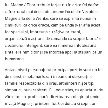
lui Magne / Thor trebuie forjat nu în orice fel de foc,
ci într-unul mai deosebit, anume Focul din Vechime.
Magne află de la Wenke, care se exprima numai în
cimilituri, ca orice oracol, cam pe unde s-ar afla acest
foc special și, împreună cu câțiva prieteni,
organizează o acțiune de comando cu scopul fabricării
ciocanului inteligent, care își nimerea întotdeauna
ținta, era nimicitor și se întorcea apoi la stăpân, ca un
bumerang.
Antagoniștii personajului principal pozitiv sunt un fel
de monștri metamorfozați în oameni obișnuiți, o
familie respectabilă din oraș, altminteri niște tipi
simpatici, buni cetățeni. El, industriaș, cu apucături de
vârcolac, ea, profesoară, directoarea colegiului unde
învață Magne și prietenii lui. Cei doi au și copii, un