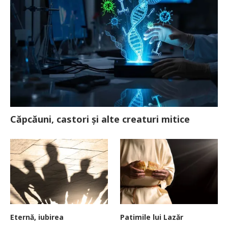
Căpcăuni, castori și alte creaturi mitice
Eternă, iubirea
Patimile lui Lazăr