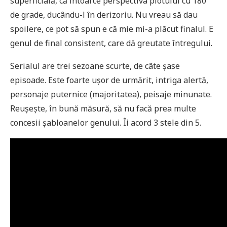
superficială, că întoarce perspectiva plotului cu 180
de grade, ducându-l în derizoriu. Nu vreau să dau
spoilere, ce pot să spun e că mie mi-a plăcut finalul. E
genul de final consistent, care dă greutate întregului.
Serialul are trei sezoane scurte, de câte șase
episoade. Este foarte ușor de urmărit, intriga alertă,
personaje puternice (majoritatea), peisaje minunate.
Reușește, în bună măsură, să nu facă prea multe
concesii șabloanelor genului. Îi acord 3 stele din 5.