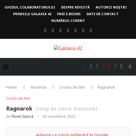
GHIDUL COLABORATORULUI
DESPRE REVISTĂ
AUTORII NOȘTRI
PREMIILE GALAXIA 42
FREE E-BOOKS
DATE DE CONTACT
NUMĂRUL CURENT
Home
Recenzii
Cronici de film
Ragnarok
Cronici de film
Ragnarok
(timp de citire:
4
minute)
de
Florin Giurcă
30 octombrie 2023
Adaugă ca sursă preferată în Google