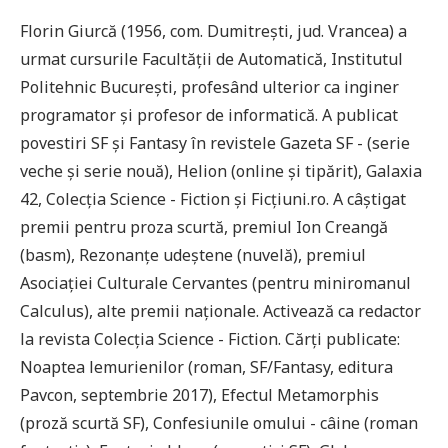
Florin Giurcă (1956, com. Dumitrești, jud. Vrancea) a
urmat cursurile Facultății de Automatică, Institutul
Politehnic București, profesând ulterior ca inginer
programator și profesor de informatică. A publicat
povestiri SF și Fantasy în revistele Gazeta SF - (serie
veche și serie nouă), Helion (online și tipărit), Galaxia
42, Colecția Science - Fiction și Ficțiuni.ro. A câștigat
premii pentru proza scurtă, premiul Ion Creangă
(basm), Rezonanțe udeștene (nuvelă), premiul
Asociației Culturale Cervantes (pentru miniromanul
Calculus), alte premii naționale. Activează ca redactor
la revista Colecția Science - Fiction. Cărți publicate:
Noaptea lemurienilor (roman, SF/Fantasy, editura
Pavcon, septembrie 2017), Efectul Metamorphis
(proză scurtă SF), Confesiunile omului - câine (roman