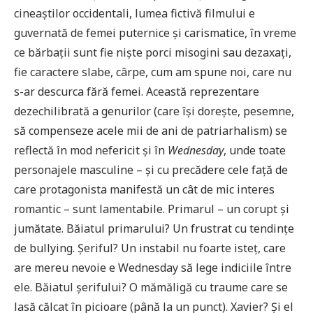
cineaștilor occidentali, lumea fictivă filmului e
guvernată de femei puternice și carismatice, în vreme
ce bărbații sunt fie niște porci misogini sau dezaxați,
fie caractere slabe, cârpe, cum am spune noi, care nu
s-ar descurca fără femei. Această reprezentare
dezechilibrată a genurilor (care își dorește, pesemne,
să compenseze acele mii de ani de patriarhalism) se
reflectă în mod nefericit și în
Wednesday
, unde toate
personajele masculine – și cu precădere cele față de
care protagonista manifestă un cât de mic interes
romantic – sunt lamentabile. Primarul – un corupt și
jumătate. Băiatul primarului? Un frustrat cu tendințe
de bullying. Șeriful? Un instabil nu foarte isteț, care
are mereu nevoie e Wednesday să lege indiciile între
ele. Băiatul șerifului? O mămăligă cu traume care se
lasă călcat în picioare (până la un punct). Xavier? Și el