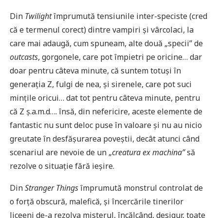
Din
Twilight
împrumută tensiunile inter-speciste (cred
că e termenul corect) dintre vampiri și vârcolaci, la
care mai adaugă, cum spuneam, alte două „specii” de
outcasts
, gorgonele, care pot împietri pe oricine… dar
doar pentru câteva minute, că suntem totuși în
generația Z, fulgi de nea, și sirenele, care pot suci
mințile oricui… dat tot pentru câteva minute, pentru
că Z ș.a.m.d…. însă, din nefericire, aceste elemente de
fantastic nu sunt deloc puse în valoare și nu au nicio
greutate în desfășurarea poveștii, decât atunci când
scenariul are nevoie de un „
creatura ex machina”
să
rezolve o situație fără ieșire.
Din
Stranger Things
împrumută monstrul controlat de
o forță obscură, malefică, și încercările tinerilor
liceeni de-a rezolva misterul, încălcând, desigur, toate