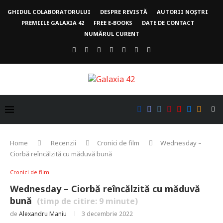
GHIDUL COLABORATORULUI
DESPRE REVISTĂ
AUTORII NOȘTRI
PREMIILE GALAXIA 42
FREE E-BOOKS
DATE DE CONTACT
NUMĂRUL CURENT
Home
Recenzii
Cronici de film
Wednesday –
Ciorbă reîncălzită cu măduvă bună
Cronici de film
Wednesday – Ciorbă reîncălzită cu măduvă
bună
(timp de citire:
9
minute)
de
Alexandru Maniu
3 decembrie 2022