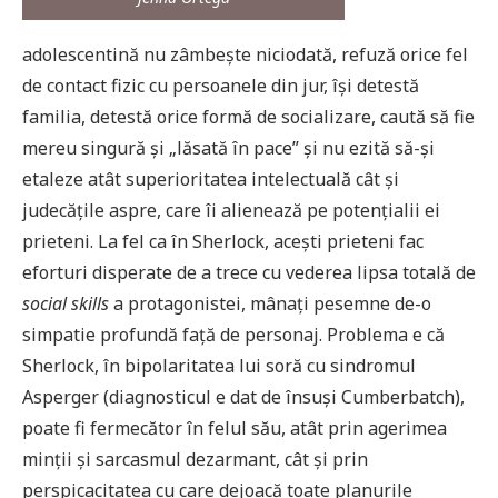
adolescentină nu zâmbește niciodată, refuză orice fel
de contact fizic cu persoanele din jur, își detestă
familia, detestă orice formă de socializare, caută să fie
mereu singură și „lăsată în pace” și nu ezită să-și
etaleze atât superioritatea intelectuală cât și
judecățile aspre, care îi alienează pe potențialii ei
prieteni. La fel ca în Sherlock, acești prieteni fac
eforturi disperate de a trece cu vederea lipsa totală de
social skills
a protagonistei, mânați pesemne de-o
simpatie profundă față de personaj. Problema e că
Sherlock, în bipolaritatea lui soră cu sindromul
Asperger (diagnosticul e dat de însuși Cumberbatch),
poate fi fermecător în felul său, atât prin agerimea
minții și sarcasmul dezarmant, cât și prin
perspicacitatea cu care dejoacă toate planurile