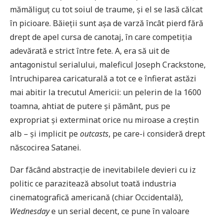
mămăliguț cu tot soiul de traume, și el se lasă călcat
în picioare. Băieții sunt așa de varză încât pierd fără
drept de apel cursa de canotaj, în care competiția
adevărată e strict între fete. A, era să uit de
antagonistul serialului, maleficul Joseph Crackstone,
întruchiparea caricaturală a tot ce e înfierat astăzi
mai abitir la trecutul Americii: un pelerin de la 1600
toamna, ahtiat de putere și pământ, pus pe
expropriat și exterminat orice nu miroase a creștin
alb – și implicit pe
outcasts
, pe care-i consideră drept
născocirea Satanei.
Dar făcând abstracție de inevitabilele devieri cu iz
politic ce parazitează absolut toată industria
cinematografică americană (chiar Occidentală),
Wednesday
e un serial decent, ce pune în valoare