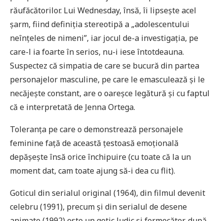
răufăcătorilor. Lui Wednesday, însă, îi lipsește acel
șarm, fiind definiția stereotipă a „adolescentului
neînțeles de nimeni”, iar jocul de-a investigația, pe
care-l ia foarte în serios, nu-i iese întotdeauna.
Suspectez că simpatia de care se bucură din partea
personajelor masculine, pe care le emasculează și le
necăjește constant, are o oareșce legătură și cu faptul
că e interpretată de Jenna Ortega.
Toleranța pe care o demonstrează personajele
feminine față de această țestoasă emoțională
depășește însă orice închipuire (cu toate că la un
moment dat, cam toate ajung să-i dea cu flit).
Goticul din serialul original (1964), din filmul devenit
celebru (1991), precum și din serialul de desene
animate (1992) este un gotic ludic și fermecător, după