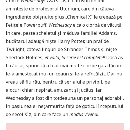
Cum e
Wednesday
? Așa și-așa. Tim Burton îmi
amintește de profesorul Utonium, care din câteva
ingrediente obișnuite plus „Chemical X” le creează pe
Fetițele Powerpuff.
Wednesday
e ca o ciorbă de văcuță
în care, peste scheletul și măduva familiei Addams,
bucătarul adaugă niște Harry Potter, un praf de
Twilight, câteva linguri de Stranger Things și niște
Sherlock Holmes,
et voila
,
la série est complète!!
Dacă aș
fi rău, aș spune că a luat mai multe ciorbe gata făcute,
le-a amestecat într-un ceaun și le-a reîncălzit. Dar nu
vreau să fiu rău, pentru că serialul e privibil, pe
alocuri chiar inspirat, amuzant și jucăuș, iar
Wednesday a fost din totdeauna un personaj adorabil,
în pasiunea ei nețărmurită față de goticul începutului
de secol XIX, din care face un
modus vivendi
.