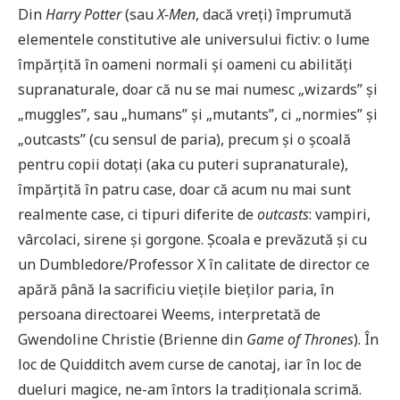
Din
Harry Potter
(sau
X-Men
, dacă vreți) împrumută
elementele constitutive ale universului fictiv: o lume
împărțită în oameni normali și oameni cu abilități
supranaturale, doar că nu se mai numesc „wizards” și
„muggles”, sau „humans” și „mutants”, ci „normies” și
„outcasts” (cu sensul de paria), precum și o școală
pentru copii dotați (aka cu puteri supranaturale),
împărțită în patru case, doar că acum nu mai sunt
realmente case, ci tipuri diferite de
outcasts
: vampiri,
vârcolaci, sirene și gorgone. Școala e prevăzută și cu
un Dumbledore/Professor X în calitate de director ce
apără până la sacrificiu viețile bieților paria, în
persoana directoarei Weems, interpretată de
Gwendoline Christie (Brienne din
Game of Thrones
). În
loc de Quidditch avem curse de canotaj, iar în loc de
dueluri magice, ne-am întors la tradiționala scrimă.