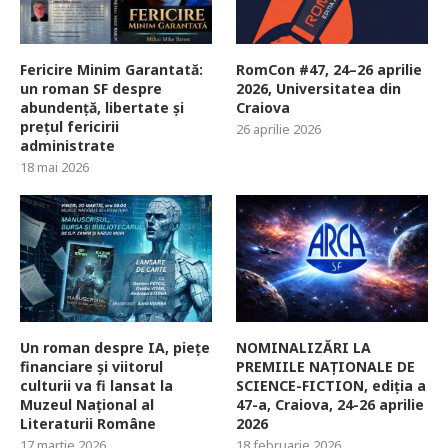
Fericire Minim Garantată:
RomCon #47, 24–26 aprilie
un roman SF despre
2026, Universitatea din
abundență, libertate și
Craiova
prețul fericirii
26 aprilie 2026
administrate
18 mai 2026
Un roman despre IA, piețe
NOMINALIZĂRI LA
financiare și viitorul
PREMIILE NAȚIONALE DE
culturii va fi lansat la
SCIENCE-FICTION, ediția a
Muzeul Național al
47-a, Craiova, 24-26 aprilie
Literaturii Române
2026
17 martie 2026
18 februarie 2026