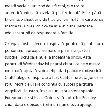
mască socială, un mod de a fi cool, ci o trăire
autentică, educată, cizelată, perfecționată. Este, până
la urmă, o chestiune de tradiție familială, în care ea se
înscrie fără greș, chit că se află în plină perioadă
adolescentină de respingere a familiei.
Ortega a fost o alegere inspirată, pentru că poate juca
personajul aproape numai din priviri și gesturi
subtile, lucru care nu e la îndemâna oricui. Asta
pentru că Wednesday își poartă chipul ca pe o mască
mortuară, ajutată și de nelipsita-i paloare cadaverică.
O altă alegere inspirată a fost Cahterine Zeta-Jones în
rolul Morticiei, care continuă cu succes partitura
Angelicăi Houston, însă cu un ușor accent spaniol.
Excepțional e și Isaac Ordonez, în rolul lui Pugsley,
chiar dacă e episodic (rețineți numele, va ajunge