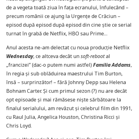
de a vegeta toată ziua în fața ecranului, înfulecând –
precum românii ce ajung la Urgențe de Crăciun –
episod după episod după episod din cine știe ce serial
turnat în grabă de Netflix, HBO sau Prime…
Anul acesta ne-am delectat cu noua producție Netflix
Wednesday
, ce altceva decât un
soft-reboot
al
„francizei” (dac-o putem numi astfel)
Familia Addams
,
în regia și sub oblăduirea maestrului Tim Burton,
însă – surprinzător! – fără Johnny Depp sau Helena
Bohnam Carter. Și cum primul sezon (?) nu are decât
opt episoade și mai rămăsese niște sărbătoare la
finalul serialului, am revăzut și celebrul film din 1991,
cu Raul Julia, Angelica Houston, Christina Ricci și
Chris Loyd.