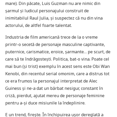
mare). Din păcate, Luis Guzman nu are nimic din
șarmul și ludicul personajului construit de
inimitabilul Raul Julia, și suspectez că nu din vina
actorului, de altfel foarte talentat.
Industria de film americană trece de la o vreme
printr-o secetă de personaje masculine captivante,
puternice, carismatice, eroice, șarmante… pe scurt, de
care să te îndrăgostești. Politica, bat-o vina. Poate cel
mai bun (și trist) exemplu în acest sens este Obi Wan
Kenobi, din recentul serial omonim, care a distrus tot
ce era frumos la personajul interpretat de Alec
Guiness și ne-a dat un bărbat nesigur, constant în
criză, pierdut, ajutat mereu de personaje feminine
pentru a-și duce misiunile la îndeplinire.
E un trend, firește. În închipuirea ușor dereglată a