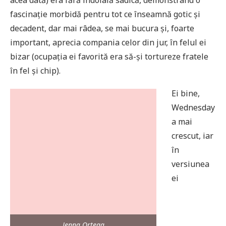
acea dată) era fără îndoială sadică, demonstrând o
fascinație morbidă pentru tot ce înseamnă gotic și
decadent, dar mai râdea, se mai bucura și, foarte
important, aprecia compania celor din jur, în felul ei
bizar (ocupația ei favorită era să-și tortureze fratele
în fel și chip).
Ei bine,
Wednesday
a mai
crescut, iar
în
versiunea
ei
Jenna Ortega