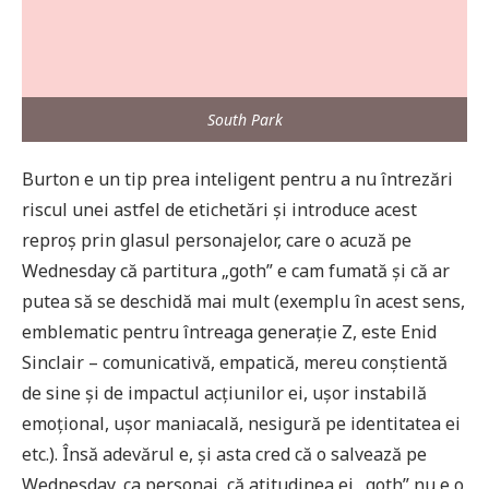
South Park
Burton e un tip prea inteligent pentru a nu întrezări
riscul unei astfel de etichetări și introduce acest
reproș prin glasul personajelor, care o acuză pe
Wednesday că partitura „goth” e cam fumată și că ar
putea să se deschidă mai mult (exemplu în acest sens,
emblematic pentru întreaga generație Z, este Enid
Sinclair – comunicativă, empatică, mereu conștientă
de sine și de impactul acțiunilor ei, ușor instabilă
emoțional, ușor maniacală, nesigură pe identitatea ei
etc.). Însă adevărul e, și asta cred că o salvează pe
Wednesday, ca personaj, că atitudinea ei „goth” nu e o