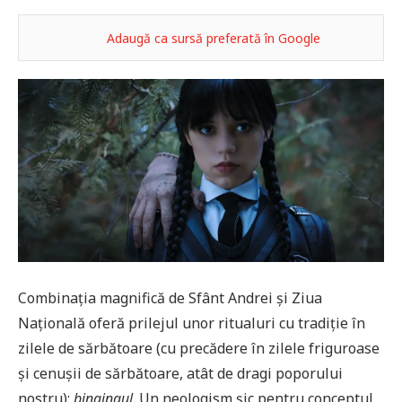
Adaugă ca sursă preferată în Google
Combinația magnifică de Sfânt Andrei și Ziua
Națională oferă prilejul unor ritualuri cu tradiție în
zilele de sărbătoare (cu precădere în zilele friguroase
și cenușii de sărbătoare, atât de dragi poporului
nostru):
bingingul
. Un neologism șic pentru conceptul