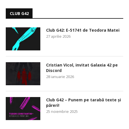
CLUB G42
Club G42: E-51741 de Teodora Matei
27 aprilie 2026
Cristian Vicol, invitat Galaxia 42 pe
Discord
28 ianuarie 2026
Club G42 – Punem pe tarabă texte și
păreri!
25 noiembrie 2025