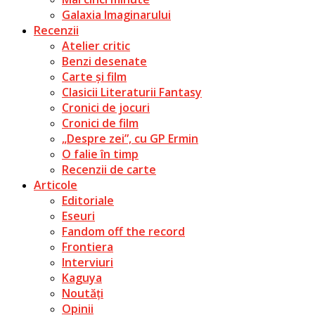
Galaxia Imaginarului
Recenzii
Atelier critic
Benzi desenate
Carte și film
Clasicii Literaturii Fantasy
Cronici de jocuri
Cronici de film
„Despre zei”, cu GP Ermin
O falie în timp
Recenzii de carte
Articole
Editoriale
Eseuri
Fandom off the record
Frontiera
Interviuri
Kaguya
Noutăți
Opinii