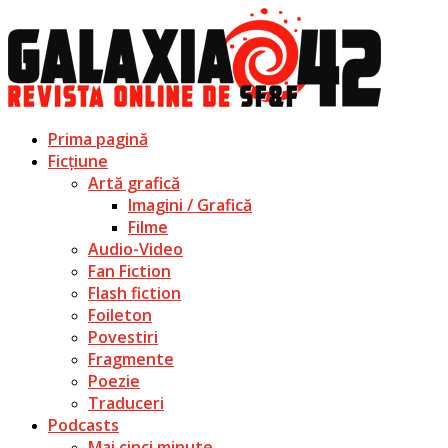
Prima pagină
Ficțiune
Artă grafică
Imagini / Grafică
Filme
Audio-Video
Fan Fiction
Flash fiction
Foileton
Povestiri
Fragmente
Poezie
Traduceri
Podcasts
Mai cinci minute