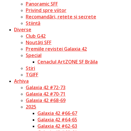
Panoramic SFF
Privind spre viitor
Recomandări, rețete și secrete
Știință
Diverse
Club G42
Noutăți SFF
Premiile revistei Galaxia 42
Special
Cenaclul ArtZONE SF Brăila
Știri
TGIFF
Arhiva
Galaxia 42 #72-73
Galaxia 42 #70-71
Galaxia 42 #68-69
2025
Galaxia 42 #66-67
Galaxia 42 #64-65
Galaxia 42 #62-63