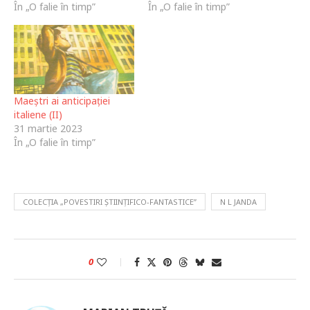
În „O falie în timp”
În „O falie în timp”
Maeștri ai anticipației
italiene (II)
31 martie 2023
În „O falie în timp”
COLECȚIA „POVESTIRI ȘTIINȚIFICO-FANTASTICE”
N L JANDA
0