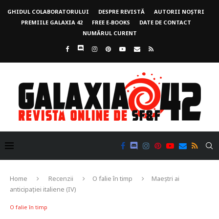
GHIDUL COLABORATORULUI
DESPRE REVISTĂ
AUTORII NOȘTRI
PREMIILE GALAXIA 42
FREE E-BOOKS
DATE DE CONTACT
NUMĂRUL CURENT
Home
Recenzii
O falie în timp
Maeștri ai
anticipației italiene (IV)
O falie în timp