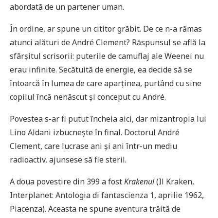
abordată de un partener uman.
În ordine, ar spune un cititor grăbit. De ce n-a rămas
atunci alături de André Clement? Răspunsul se află la
sfârșitul scrisorii: puterile de camuflaj ale Weenei nu
erau infinite. Secătuită de energie, ea decide să se
întoarcă în lumea de care aparținea, purtând cu sine
copilul încă nenăscut și conceput cu André.
Povestea s-ar fi putut încheia aici, dar mizantropia lui
Lino Aldani izbucnește în final. Doctorul André
Clement, care lucrase ani și ani într-un mediu
radioactiv, ajunsese să fie steril.
A doua povestire din 399 a fost
Krakenul
(Il Kraken,
Interplanet: Antologia di fantascienza 1, aprilie 1962,
Piacenza). Aceasta ne spune aventura trăită de