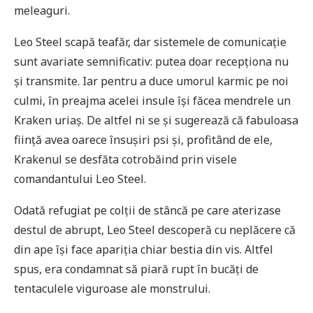
meleaguri.
Leo Steel scapă teafăr, dar sistemele de comunicație
sunt avariate semnificativ: putea doar recepționa nu
și transmite. Iar pentru a duce umorul karmic pe noi
culmi, în preajma acelei insule își făcea mendrele un
Kraken uriaș. De altfel ni se și sugerează că fabuloasa
ființă avea oarece însușiri psi și, profitând de ele,
Krakenul se desfăta cotrobăind prin visele
comandantului Leo Steel.
Odată refugiat pe colții de stâncă pe care aterizase
destul de abrupt, Leo Steel descoperă cu neplăcere că
din ape își face apariția chiar bestia din vis. Altfel
spus, era condamnat să piară rupt în bucăți de
tentaculele viguroase ale monstrului.