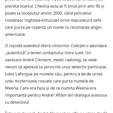
pierdut startul. Chestia asta ar fi ținut prin anii 90 și
poate la începutul anilor 2000, când pelicanul
românesc înghițea entuziast orice maculatură sefe
care purta pe copertă un nume cu rezonanțe anglo-
americane.
O roșcată autentică
oferă cititorilor
Colecției
o abordare
„autentică” a temei contactului între lumi. Un
oarecare André Clement, medic radiolog, se vede
nevoit să apeleze la serviciile unui detectiv particular,
Jules Laforgue pe numele său, pentru a da de urma
unei misterioase roșcate care purta numele de
Weena. Care era faza și de ce numita Weena era
importantă pentru André? Aflăm din dialogul acestuia
cu detectivul.