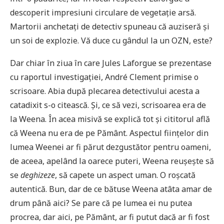
descoperit impresiuni circulare de vegetație arsă.
Martorii anchetați de detectiv spuneau că auziseră și
un soi de explozie. Vă duce cu gândul la un OZN, este?
Dar chiar în ziua în care Jules Laforgue se prezentase
cu raportul investigației, André Clement primise o
scrisoare. Abia după plecarea detectivului acesta a
catadixit s-o citească. Și, ce să vezi, scrisoarea era de
la Weena. În acea misivă se explică tot și cititorul află
că Weena nu era de pe Pământ. Aspectul ființelor din
lumea Weenei ar fi părut dezgustător pentru oameni,
de aceea, apelând la oarece puteri, Weena reușește să
se
deghizeze
, să capete un aspect uman. O roșcată
autentică. Bun, dar de ce bătuse Weena atâta amar de
drum până aici? Se pare că pe lumea ei nu putea
procrea, dar aici, pe Pământ, ar fi putut dacă ar fi fost