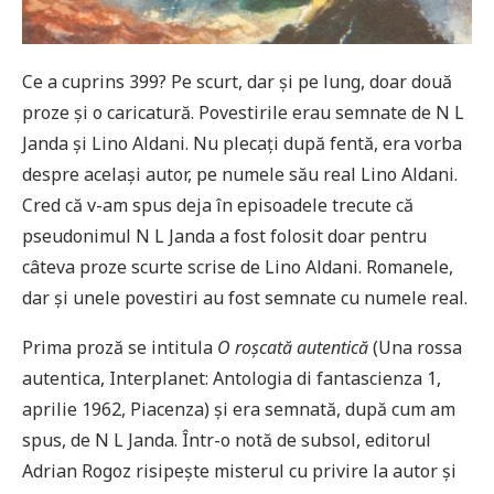
Ce a cuprins 399? Pe scurt, dar și pe lung, doar două
proze și o caricatură. Povestirile erau semnate de N L
Janda și Lino Aldani. Nu plecați după fentă, era vorba
despre același autor, pe numele său real Lino Aldani.
Cred că v-am spus deja în episoadele trecute că
pseudonimul N L Janda a fost folosit doar pentru
câteva proze scurte scrise de Lino Aldani. Romanele,
dar și unele povestiri au fost semnate cu numele real.
Prima proză se intitula
O roșcată autentică
(Una rossa
autentica, Interplanet: Antologia di fantascienza 1,
aprilie 1962, Piacenza) și era semnată, după cum am
spus, de N L Janda. Într-o notă de subsol, editorul
Adrian Rogoz risipește misterul cu privire la autor și