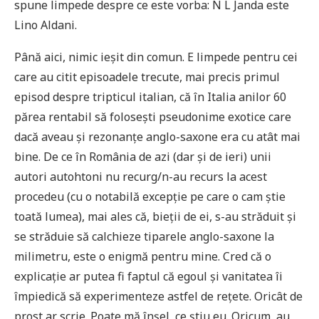
spune limpede despre ce este vorba: N L Janda este
Lino Aldani.
Până aici, nimic ieșit din comun. E limpede pentru cei
care au citit episoadele trecute, mai precis primul
episod despre tripticul italian, că în Italia anilor 60
părea rentabil să folosești pseudonime exotice care
dacă aveau și rezonanțe anglo-saxone era cu atât mai
bine. De ce în România de azi (dar și de ieri) unii
autori autohtoni nu recurg/n-au recurs la acest
procedeu (cu o notabilă excepție pe care o cam știe
toată lumea), mai ales că, bieții de ei, s-au străduit și
se străduie să calchieze tiparele anglo-saxone la
milimetru, este o enigmă pentru mine. Cred că o
explicație ar putea fi faptul că egoul și vanitatea îi
împiedică să experimenteze astfel de rețete. Oricât de
prost ar scrie. Poate mă înșel, ce știu eu. Oricum, au