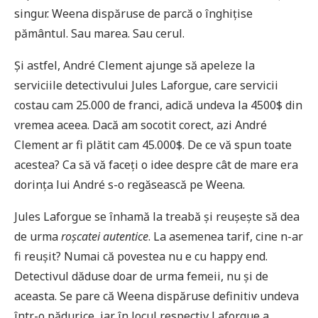
singur. Weena dispăruse de parcă o înghițise
pământul. Sau marea. Sau cerul.
Și astfel, André Clement ajunge să apeleze la
serviciile detectivului Jules Laforgue, care servicii
costau cam 25.000 de franci, adică undeva la 4500$ din
vremea aceea. Dacă am socotit corect, azi André
Clement ar fi plătit cam 45.000$. De ce vă spun toate
acestea? Ca să vă faceți o idee despre cât de mare era
dorința lui André s-o regăsească pe Weena.
Jules Laforgue se înhamă la treabă și reușește să dea
de urma
roșcatei autentice
. La asemenea tarif, cine n-ar
fi reușit? Numai că povestea nu e cu happy end.
Detectivul dăduse doar de urma femeii, nu și de
aceasta. Se pare că Weena dispăruse definitiv undeva
într-o pădurice, iar în locul respectiv Laforgue a