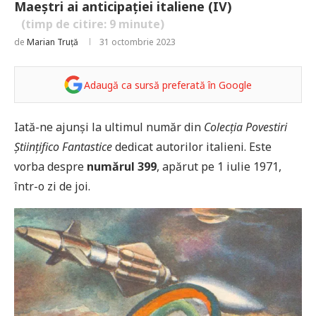
Maeștri ai anticipației italiene (IV)
(timp de citire:
9
minute)
de
Marian Truță
31 octombrie 2023
Adaugă ca sursă preferată în Google
Iată-ne ajunși la ultimul număr din
Colecția Povestiri
Științifico Fantastice
dedicat autorilor italieni. Este
vorba despre
numărul 399
, apărut pe 1 iulie 1971,
într-o zi de joi.