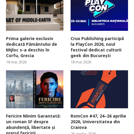
Prima galerie exclusiv
Crux Publishing participă
dedicată Pământului de
la PlayCon 2026, noul
Mijloc s-a deschis în
festival dedicat culturii
Corfu, Grecia
geek din București
18 mai 2026
18 mai 2026
Fericire Minim Garantată:
RomCon #47, 24–26 aprilie
un roman SF despre
2026, Universitatea din
abundență, libertate și
Craiova
prețul fericirii
26 aprilie 2026