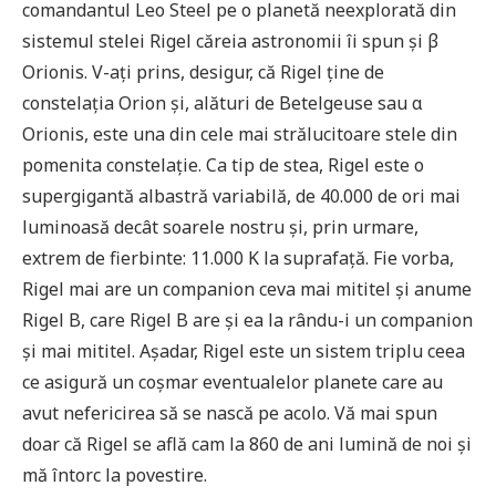
comandantul Leo Steel pe o planetă neexplorată din
sistemul stelei Rigel căreia astronomii îi spun și β
Orionis. V-ați prins, desigur, că Rigel ține de
constelația Orion și, alături de Betelgeuse sau α
Orionis, este una din cele mai strălucitoare stele din
pomenita constelație. Ca tip de stea, Rigel este o
supergigantă albastră variabilă, de 40.000 de ori mai
luminoasă decât soarele nostru și, prin urmare,
extrem de fierbinte: 11.000 K la suprafață. Fie vorba,
Rigel mai are un companion ceva mai mititel și anume
Rigel B, care Rigel B are și ea la rându-i un companion
și mai mititel. Așadar, Rigel este un sistem triplu ceea
ce asigură un coșmar eventualelor planete care au
avut nefericirea să se nască pe acolo. Vă mai spun
doar că Rigel se află cam la 860 de ani lumină de noi și
mă întorc la povestire.