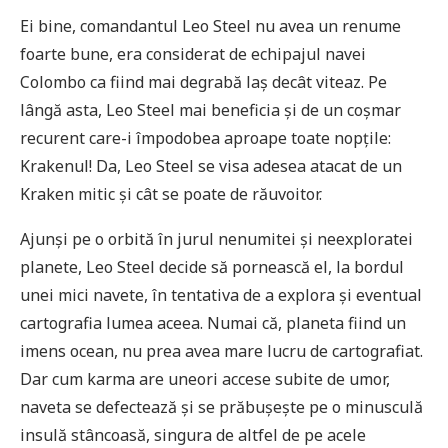
Ei bine, comandantul Leo Steel nu avea un renume
foarte bune, era considerat de echipajul navei
Colombo ca fiind mai degrabă laș decât viteaz. Pe
lângă asta, Leo Steel mai beneficia și de un coșmar
recurent care-i împodobea aproape toate nopțile:
Krakenul! Da, Leo Steel se visa adesea atacat de un
Kraken mitic și cât se poate de răuvoitor.
Ajunși pe o orbită în jurul nenumitei și neexploratei
planete, Leo Steel decide să pornească el, la bordul
unei mici navete, în tentativa de a explora și eventual
cartografia lumea aceea. Numai că, planeta fiind un
imens ocean, nu prea avea mare lucru de cartografiat.
Dar cum karma are uneori accese subite de umor,
naveta se defectează și se prăbușește pe o minusculă
insulă stâncoasă, singura de altfel de pe acele