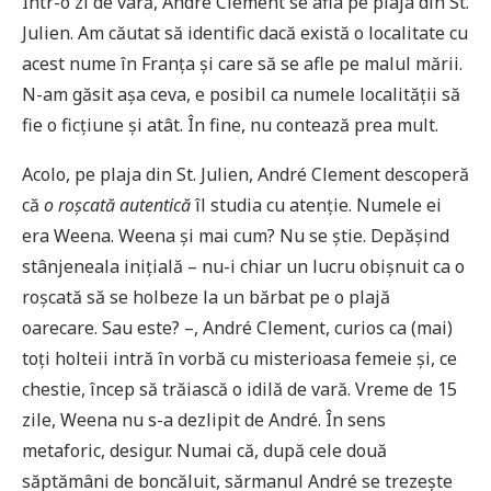
Într-o zi de vară, André Clement se afla pe plaja din St.
Julien. Am căutat să identific dacă există o localitate cu
acest nume în Franța și care să se afle pe malul mării.
N-am găsit așa ceva, e posibil ca numele localității să
fie o ficțiune și atât. În fine, nu contează prea mult.
Acolo, pe plaja din St. Julien, André Clement descoperă
că
o
roșcată autentică
îl studia cu atenție. Numele ei
era Weena. Weena și mai cum? Nu se știe. Depășind
stânjeneala inițială – nu-i chiar un lucru obișnuit ca o
roșcată să se holbeze la un bărbat pe o plajă
oarecare. Sau este? –, André Clement, curios ca (mai)
toți holteii intră în vorbă cu misterioasa femeie și, ce
chestie, încep să trăiască o idilă de vară. Vreme de 15
zile, Weena nu s-a dezlipit de André. În sens
metaforic, desigur. Numai că, după cele două
săptămâni de boncăluit, sărmanul André se trezește