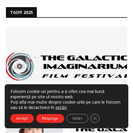
TGIFF 2025
Cum să finanțezi un eveniment
Folosim cookie-uri pentru a-ți oferi cea mai bună
cultural sau lupta cu eolienele
experiență pe site-ul nostru web.
Poți afla mai multe despre cookie-urile pe care le folosim
22 ianuarie 2026
sau să le dezactivezi în
setări
.
CLOSE GDPR COO
Accept
Respinge
Setări