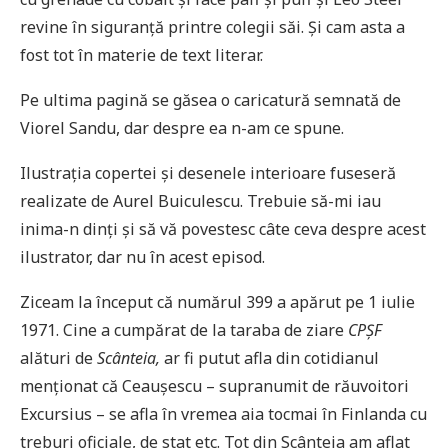
revine în siguranță printre colegii săi. Și cam asta a
fost tot în materie de text literar.
Pe ultima pagină se găsea o caricatură semnată de
Viorel Sandu, dar despre ea n-am ce spune.
Ilustrația copertei și desenele interioare fuseseră
realizate de Aurel Buiculescu. Trebuie să-mi iau
inima-n dinți și să vă povestesc câte ceva despre acest
ilustrator, dar nu în acest episod.
Ziceam la început că numărul 399 a apărut pe 1 iulie
1971. Cine a cumpărat de la taraba de ziare
CPȘF
alături de
Scânteia,
ar fi putut afla din cotidianul
menționat că Ceaușescu – supranumit de răuvoitori
Excursius – se afla în vremea aia tocmai în Finlanda cu
treburi oficiale, de stat etc. Tot din Scânteia am aflat