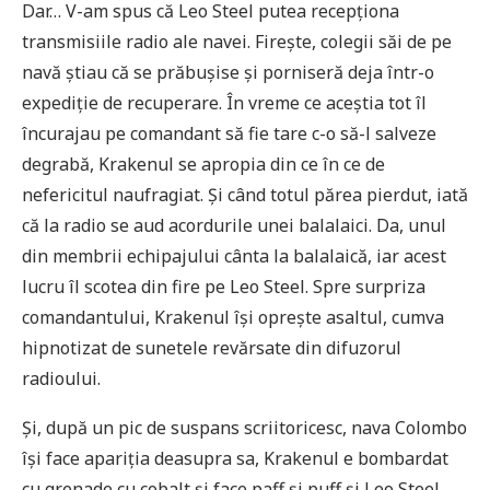
Dar… V-am spus că Leo Steel putea recepționa
transmisiile radio ale navei. Firește, colegii săi de pe
navă știau că se prăbușise și porniseră deja într-o
expediție de recuperare. În vreme ce aceștia tot îl
încurajau pe comandant să fie tare c-o să-l salveze
degrabă, Krakenul se apropia din ce în ce de
nefericitul naufragiat. Și când totul părea pierdut, iată
că la radio se aud acordurile unei balalaici. Da, unul
din membrii echipajului cânta la balalaică, iar acest
lucru îl scotea din fire pe Leo Steel. Spre surpriza
comandantului, Krakenul își oprește asaltul, cumva
hipnotizat de sunetele revărsate din difuzorul
radioului.
Și, după un pic de suspans scriitoricesc, nava Colombo
își face apariția deasupra sa, Krakenul e bombardat
cu grenade cu cobalt și face paff și puff și Leo Steel