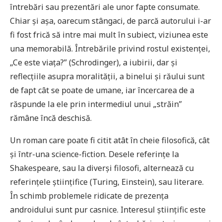
întrebări sau prezentări ale unor fapte consumate.
Chiar și așa, oarecum stângaci, de parcă autorului i-ar
fi fost frică să intre mai mult în subiect, viziunea este
una memorabilă. Întrebările privind rostul existenței,
„Ce este viața?” (Schrodinger), a iubirii, dar și
reflecțiile asupra moralității, a binelui și răului sunt
de fapt cât se poate de umane, iar încercarea de a
răspunde la ele prin intermediul unui „străin”
rămâne încă deschisă.
Un roman care poate fi citit atât în cheie filosofică, cât
și într-una science-fiction. Desele referințe la
Shakespeare, sau la diverși filosofi, alternează cu
referințele științifice (Turing, Einstein), sau literare.
În schimb problemele ridicate de prezența
androidului sunt pur casnice. Interesul științific este