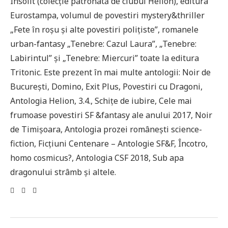
Insolit (colecție patronată de clubul Helion), editura
Eurostampa, volumul de povestiri mystery&thriller
„Fete în roșu și alte povestiri polițiste”, romanele
urban-fantasy „Tenebre: Cazul Laura”, „Tenebre:
Labirintul” și „Tenebre: Miercuri” toate la editura
Tritonic. Este prezent în mai multe antologii: Noir de
București, Domino, Exit Plus, Povestiri cu Dragoni,
Antologia Helion, 3.4., Schițe de iubire, Cele mai
frumoase povestiri SF &fantasy ale anului 2017, Noir
de Timișoara, Antologia prozei românești science-
fiction, Ficțiuni Centenare – Antologie SF&F, Încotro,
homo cosmicus?, Antologia CSF 2018, Sub apa
dragonului strâmb și altele.