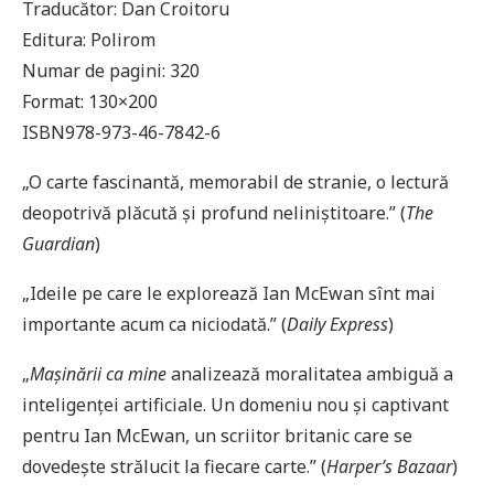
Traducător: Dan Croitoru
Editura: Polirom
Numar de pagini: 320
Format: 130×200
ISBN978-973-46-7842-6
„O carte fascinantă, memorabil de stranie, o lectură
deopotrivă plăcută şi profund neliniştitoare.” (
The
Guardian
)
„Ideile pe care le explorează Ian McEwan sînt mai
importante acum ca niciodată.” (
Daily Express
)
„
Maşinării ca mine
analizează moralitatea ambiguă a
inteligenţei artificiale. Un domeniu nou şi captivant
pentru Ian McEwan, un scriitor britanic care se
dovedeşte strălucit la fiecare carte.” (
Harper’s Bazaar
)