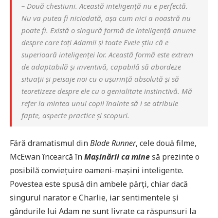
– Două chestiuni. Această inteligență nu e perfectă.
Nu va putea fi niciodată, așa cum nici a noastră nu
poate fi. Există o singură formă de inteligență anume
despre care toți Adamii și toate Evele știu că e
superioară inteligenței lor. Această formă este extrem
de adaptabilă și inventivă, capabilă să abordeze
situații și peisaje noi cu o ușurință absolută și să
teoretizeze despre ele cu o genialitate instinctivă. Mă
refer la mintea unui copil înainte să i se atribuie
fapte, aspecte practice și scopuri.
Fără dramatismul din
Blade Runner
, cele două filme,
McEwan încearcă în
Mașinării ca mine
să prezinte o
posibilă conviețuire oameni-mașini inteligente.
Povestea este spusă din ambele părți, chiar dacă
singurul narator e Charlie, iar sentimentele și
gândurile lui Adam ne sunt livrate ca răspunsuri la