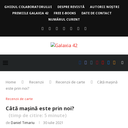
GHIDUL COLABORATORULUI
DESPRE REVISTĂ
AUTORII NOȘTRI
PREMIILE GALAXIA 42
FREE E-BOOKS
DATE DE CONTACT
NUMĂRUL CURENT
Home
Recenzii
Recenzii de carte
Câtă mașină
este prin noi?
Recenzii de carte
Câtă mașină este prin noi?
(timp de citire:
5
minute)
de
Daniel Timariu
30 iulie 2021