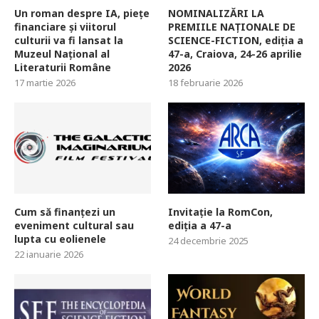
Un roman despre IA, piețe
NOMINALIZĂRI LA
financiare și viitorul
PREMIILE NAȚIONALE DE
culturii va fi lansat la
SCIENCE-FICTION, ediția a
Muzeul Național al
47-a, Craiova, 24-26 aprilie
Literaturii Române
2026
17 martie 2026
18 februarie 2026
Cum să finanțezi un
Invitație la RomCon,
eveniment cultural sau
ediția a 47-a
lupta cu eolienele
24 decembrie 2025
22 ianuarie 2026