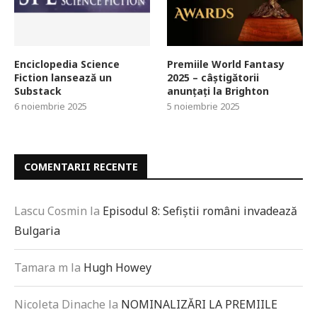
Enciclopedia Science
Premiile World Fantasy
Fiction lansează un
2025 – câștigătorii
Substack
anunțați la Brighton
6 noiembrie 2025
5 noiembrie 2025
COMENTARII RECENTE
Lascu Cosmin
la
Episodul 8: Sefiștii români invadează
Bulgaria
Tamara m
la
Hugh Howey
Nicoleta Dinache
la
NOMINALIZĂRI LA PREMIILE