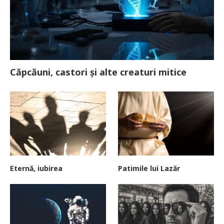
Căpcăuni, castori și alte creaturi mitice
Eternă, iubirea
Patimile lui Lazăr