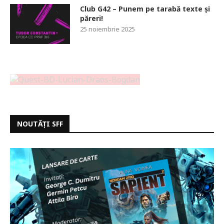
Club G42 – Punem pe tarabă texte și
păreri!
25 noiembrie 2025
NOUTĂȚI SFF