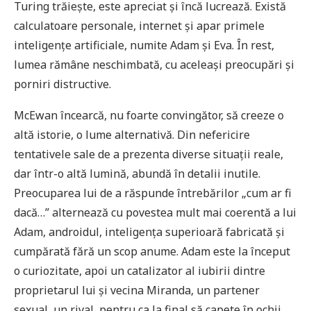
Turing trăiește, este apreciat și încă lucrează. Există
calculatoare personale, internet și apar primele
inteligențe artificiale, numite Adam și Eva. În rest,
lumea rămâne neschimbată, cu aceleași preocupări și
porniri distructive.
McEwan încearcă, nu foarte convingător, să creeze o
altă istorie, o lume alternativă. Din nefericire
tentativele sale de a prezenta diverse situații reale,
dar într-o altă lumină, abundă în detalii inutile.
Preocuparea lui de a răspunde întrebărilor „cum ar fi
dacă…” alternează cu povestea mult mai coerentă a lui
Adam, androidul, inteligența superioară fabricată și
cumpărată fără un scop anume. Adam este la început
o curiozitate, apoi un catalizator al iubirii dintre
proprietarul lui și vecina Miranda, un partener
sexual, un rival, pentru ca la final să capete în ochii