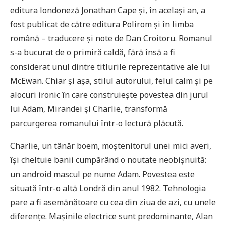
editura londoneză Jonathan Cape și, în același an, a
fost publicat de către editura Polirom și în limba
română – traducere și note de Dan Croitoru. Romanul
s-a bucurat de o primiră caldă, fără însă a fi
considerat unul dintre titlurile reprezentative ale lui
McEwan. Chiar și așa, stilul autorului, felul calm și pe
alocuri ironic în care construiește povestea din jurul
lui Adam, Mirandei și Charlie, transformă
parcurgerea romanului într-o lectură plăcută.
Charlie, un tânăr boem, moștenitorul unei mici averi,
își cheltuie banii cumpărând o noutate neobișnuită:
un android mascul pe nume Adam. Povestea este
situată într-o altă Londră din anul 1982. Tehnologia
pare a fi asemănătoare cu cea din ziua de azi, cu unele
diferențe. Mașinile electrice sunt predominante, Alan