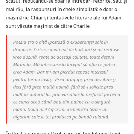
scăzut, reducându-se doar la întrebări retorice, sau, și
mai rău, la răspunsuri în cheie simplistă: e doar o
mașinărie. Chiar și tentativele literare ale lui Adam
sunt văzute mașinist de către Charlie:
Poezia era o altă ipostază a exuberanței sale în
dragoste. Scrisese două mii de haikuuri și-mi recitase
vreo duzină, toate de aceeași calitate, toate despre
Miranda. Mă interesase la început să aflu ce putea
crea Adam. Dar mi-am pierdut repede interesul
pentru forma însăși. Prea drăguțe, prea devotate și
deci fără prea multă noimă, fără să-l solicite prea
mult pe autorul lor prin variațiile la nesfârșit pe tema
ce-sunet-scoți-când-bați-din-palme-cu-o-singură-
mână. Două mii! Cifra îmi demonstra teza – un
algoritm cale le tot producea pe bandă rulantă.
În final, un roman plăcut, care, pe fondul unei lumi