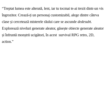
“Treptat lumea este alterată, lent, iar tu tocmai te-ai trezit dintr-un vis
îngrozitor. Crează-ți un personaj customizabil, alege dintre câteva
clase și cercetează misterele răului care se ascunde
dedesubt
.
Explorează niveluri generate aleator, găsește obiecte generate aleator
și înfruntă monștrii ucigători, în acest survival RPG retro, 2D,
action.”