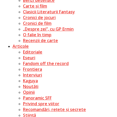
Benzi desenate
Carte și film
Clasicii Literaturii Fantasy
Cronici de jocuri
Cronici de film
„Despre zei”, cu GP Ermin
O falie în timp
Recenzii de carte
Articole
Editoriale
Eseuri
Fandom off the record
Frontiera
Interviuri
Kaguya
Noutăți
Opinii
Panoramic SFF
Privind spre viitor
Recomandări, rețete și secrete
Știință