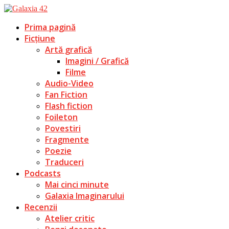
Prima pagină
Ficțiune
Artă grafică
Imagini / Grafică
Filme
Audio-Video
Fan Fiction
Flash fiction
Foileton
Povestiri
Fragmente
Poezie
Traduceri
Podcasts
Mai cinci minute
Galaxia Imaginarului
Recenzii
Atelier critic