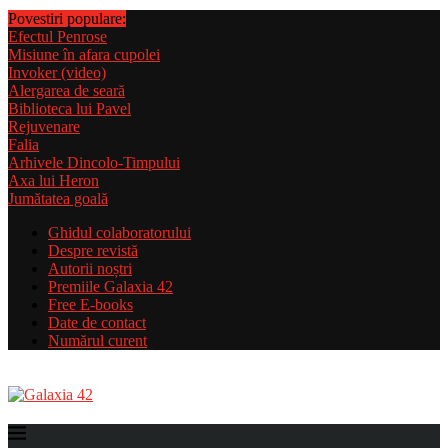
Povestiri populare:
Efectul Penrose
Misiune în afara cupolei
Invoker (video)
Alergarea de seară
Biblioteca lui Pavel
Rejuvenare
Falia
Arhivele Dincolo-Timpului
Axa lui Heron
Jumătatea goală
Ghidul colaboratorului
Despre revistă
Autorii noștri
Premiile Galaxia 42
Free E-books
Date de contact
Numărul curent