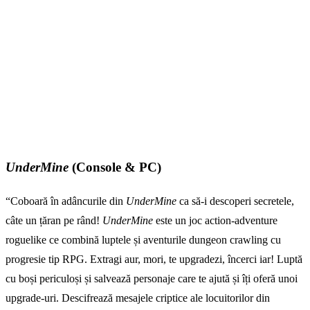
UnderMine
(Console & PC)
“Coboară în adâncurile din
UnderMine
ca să-i descoperi secretele,
câte un țăran pe rând!
UnderMine
este un joc action-adventure
roguelike ce combină luptele și aventurile dungeon crawling cu
progresie tip RPG. Extragi aur, mori, te upgradezi, încerci iar! Luptă
cu boși periculoși și salvează personaje care te ajută și îți oferă unoi
upgrade-uri. Descifrează mesajele criptice ale locuitorilor din