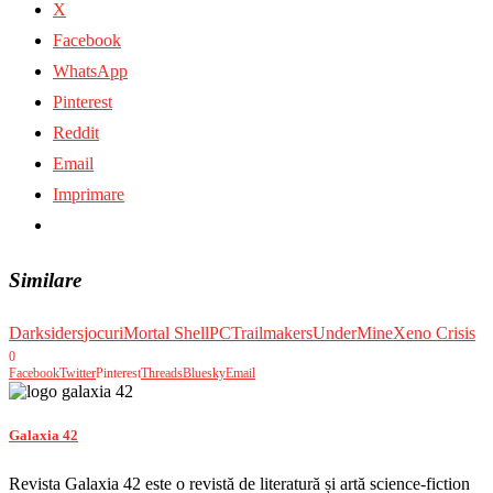
X
Facebook
WhatsApp
Pinterest
Reddit
Email
Imprimare
Similare
Darksiders
jocuri
Mortal Shell
PC
Trailmakers
UnderMine
Xeno Crisis
0
Facebook
Twitter
Pinterest
Threads
Bluesky
Email
Galaxia 42
Revista Galaxia 42 este o revistă de literatură și artă science-fiction