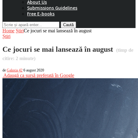
About Us
Submissions Guidelines
Free E-books
Caută
Home
Știri
Ce jocuri se mai lansează în august
Știri
Ce jocuri se mai lansează în august
(timp de
citire:
2
minute)
de
Galaxia 42
6 august 2020
Adaugă ca sursă preferată în Google