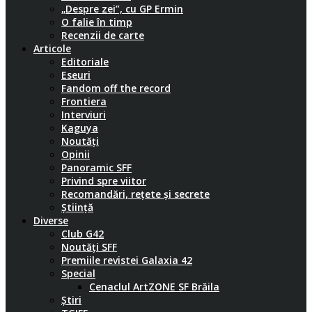
„Despre zei”, cu GP Ermin
O falie în timp
Recenzii de carte
Articole
Editoriale
Eseuri
Fandom off the record
Frontiera
Interviuri
Kaguya
Noutăți
Opinii
Panoramic SFF
Privind spre viitor
Recomandări, rețete și secrete
Știință
Diverse
Club G42
Noutăți SFF
Premiile revistei Galaxia 42
Special
Cenaclul ArtZONE SF Brăila
Știri