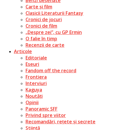
Benzi desenate
Carte și film
Clasicii Literaturii Fantasy
Cronici de jocuri
Cronici de film
„Despre zei”, cu GP Ermin
O falie în timp
Recenzii de carte
Articole
Editoriale
Eseuri
Fandom off the record
Frontiera
Interviuri
Kaguya
Noutăți
Opinii
Panoramic SFF
Privind spre viitor
Recomandări, rețete și secrete
Știință