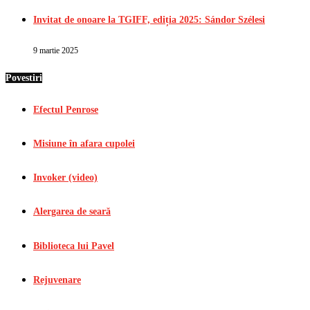
Invitat de onoare la TGIFF, ediția 2025: Sándor Szélesi
9 martie 2025
Povestiri
Efectul Penrose
Misiune în afara cupolei
Invoker (video)
Alergarea de seară
Biblioteca lui Pavel
Rejuvenare