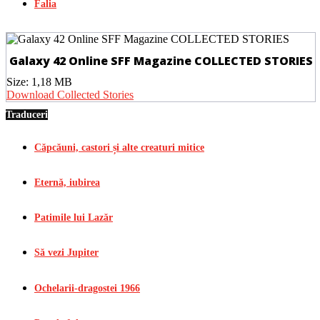
Falia
Galaxy 42 Online SFF Magazine COLLECTED STORIES
Size:
1,18 MB
Download Collected Stories
Traduceri
Căpcăuni, castori și alte creaturi mitice
Eternă, iubirea
Patimile lui Lazăr
Să vezi Jupiter
Ochelarii-dragostei 1966