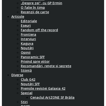
„Despre zei”, cu GP Ermin
O falie în timp
Recenzii de carte
Articole
Editoriale
Eseuri
Fandom off the record
Frontiera
Interviuri
Kaguya
Noutăți
Opinii
Panoramic SFF
Privind spre viitor
Recomandări, rețete și secrete
Știință
Diverse
Club G42
Noutăți SFF
Premiile revistei Galaxia 42
Special
Cenaclul ArtZONE SF Brăila
Știri