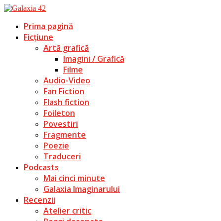
Prima pagină
Ficțiune
Artă grafică
Imagini / Grafică
Filme
Audio-Video
Fan Fiction
Flash fiction
Foileton
Povestiri
Fragmente
Poezie
Traduceri
Podcasts
Mai cinci minute
Galaxia Imaginarului
Recenzii
Atelier critic