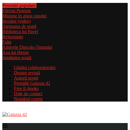
Povestiri populare:
Efectul Penrose
Misiune în afara cupolei
Invoker (video)
Alergarea de seară
Biblioteca lui Pavel
Rejuvenare
Falia
Arhivele Dincolo-Timpului
Axa lui Heron
Jumătatea goală
Ghidul colaboratorului
Despre revistă
Autorii noștri
Premiile Galaxia 42
Free E-books
Date de contact
Numărul curent