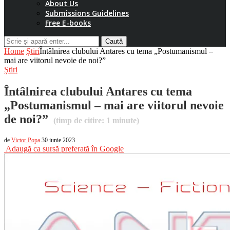
About Us
Submissions Guidelines
Free E-books
Caută
Home
Știri
Întâlnirea clubului Antares cu tema „Postumanismul –
mai are viitorul nevoie de noi?”
Știri
Întâlnirea clubului Antares cu tema
„Postumanismul – mai are viitorul nevoie
de noi?”
(timp de citire:
1
minute)
de
Victor Popa
30 iunie 2023
Adaugă ca sursă preferată în Google