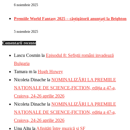
6 noiembrie 2025
Premiile World Fantasy 2025 – câștigătorii anunțați la Brighton
5 noiembrie 2025
Comentarii recente
Lascu Cosmin
la
Episodul 8: Sefiștii români invadează
Bulgaria
Tamara m
la
Hugh Howey
Nicoleta Dinache
la
NOMINALIZĂRI LA PREMIILE
NAȚIONALE DE SCIENCE-FICTION, ediția a 47-a,
Craiova, 24-26 aprilie 2026
Nicoleta Dinache
la
NOMINALIZĂRI LA PREMIILE
NAȚIONALE DE SCIENCE-FICTION, ediția a 47-a,
Craiova, 24-26 aprilie 2026
Unu Altu
la
Afinități între muzică și SF