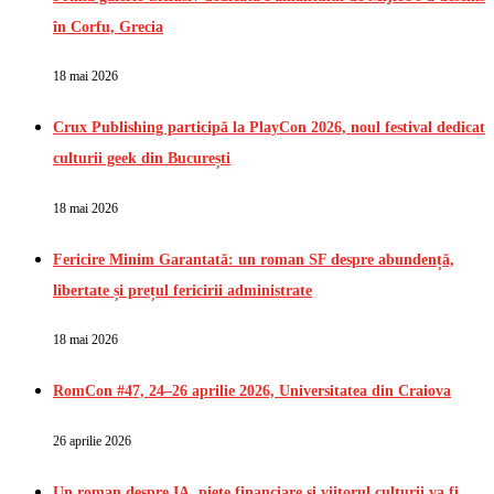
în Corfu, Grecia
18 mai 2026
Crux Publishing participă la PlayCon 2026, noul festival dedicat
culturii geek din București
18 mai 2026
Fericire Minim Garantată: un roman SF despre abundență,
libertate și prețul fericirii administrate
18 mai 2026
RomCon #47, 24–26 aprilie 2026, Universitatea din Craiova
26 aprilie 2026
Un roman despre IA, piețe financiare și viitorul culturii va fi