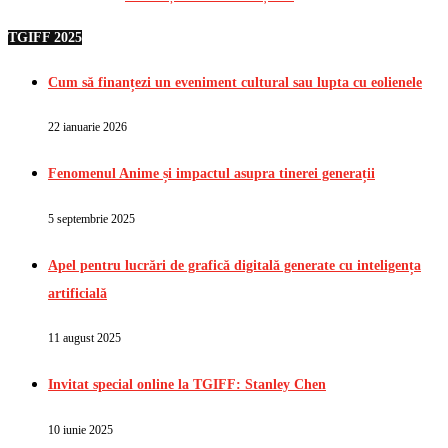
TGIFF 2025
Cum să finanțezi un eveniment cultural sau lupta cu eolienele
22 ianuarie 2026
Fenomenul Anime și impactul asupra tinerei generații
5 septembrie 2025
Apel pentru lucrări de grafică digitală generate cu inteligența
artificială
11 august 2025
Invitat special online la TGIFF: Stanley Chen
10 iunie 2025