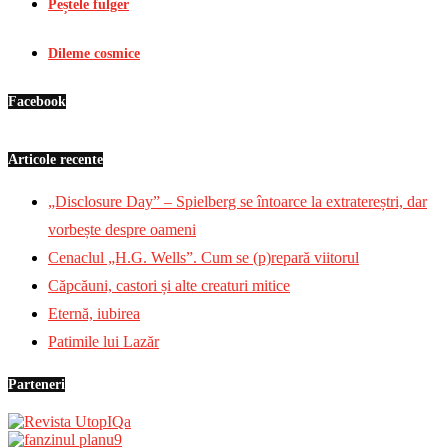
Peștele fulger
Dileme cosmice
Facebook
Articole recente
„Disclosure Day” – Spielberg se întoarce la extratereștri, dar
vorbește despre oameni
Cenaclul „H.G. Wells”. Cum se (p)repară viitorul
Căpcăuni, castori și alte creaturi mitice
Eternă, iubirea
Patimile lui Lazăr
Parteneri