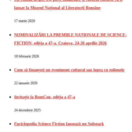
lansat la Muzeul Național al Literaturii Române
17 martie 2026
NOMINALIZĂRI LA PREMIILE NAȚIONALE DE SCIENCE-
FICTION, ediția a 47-a, Craiova, 24-26 aprilie 2026
18 februarie 2026
Cum să finanțezi un eveniment cultural sau lupta cu eolienele
22 ianuarie 2026
Invitație la RomCon, ediția a 47-a
24 decembrie 2025
Enciclopedia Science Fiction lansează un Substack