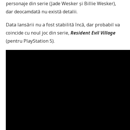
personaje din serie (Jade Wesker și Billie Wesker),
dar deocamdată nu există detalii.
Data lansării nu a fost stabilită încă, dar probabil va
coincide cu noul joc din serie,
Resident Evil Village
(pentru PlayStation 5).