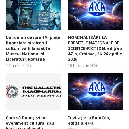
Un roman despre IA, piețe
NOMINALIZĂRI LA
financiare și viitorul
PREMIILE NAȚIONALE DE
culturii va fi lansat la
SCIENCE-FICTION, ediția a
Muzeul Național al
47-a, Craiova, 24-26 aprilie
Literaturii Române
2026
17 martie 2026
18 februarie 2026
Cum să finanțezi un
Invitație la RomCon,
eveniment cultural sau
ediția a 47-a
lupta cu eolienele