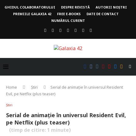
GHIDUL COLABORATORULUI
DESPRE REVISTĂ
AUTORII NOȘTRI
PREMIILE GALAXIA 42
FREE E-BOOKS
DATE DE CONTACT
NUMĂRUL CURENT
Home
Știri
Serial de animație în universul Resident
Evil, pe Netflix (plus teaser)
Știri
Serial de animație în universul Resident Evil,
pe Netflix (plus teaser)
(timp de citire:
1
minute)