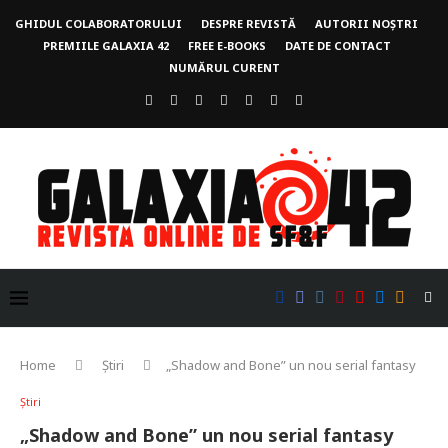
GHIDUL COLABORATORULUI
DESPRE REVISTĂ
AUTORII NOȘTRI
PREMIILE GALAXIA 42
FREE E-BOOKS
DATE DE CONTACT
NUMĂRUL CURENT
Home
Știri
„Shadow and Bone” un nou serial fantasy
Știri
„Shadow and Bone” un nou serial fantasy