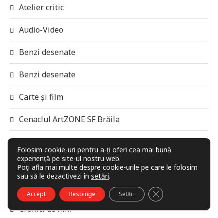
Atelier critic
Audio-Video
Benzi desenate
Benzi desenate
Carte și film
Cenaclul ArtZONE SF Brăila
Clasicii Literaturii Fantasy
Folosim cookie-uri pentru a-ți oferi cea mai bună
experiență pe site-ul nostru web.
Club G42
Poți afla mai multe despre cookie-urile pe care le folosim
sau să le dezactivezi în
setări
.
Clubul H.G. Wells Timișoara
CLOSE GDPR COO
Accept
Respinge
Setări
Cronici de film