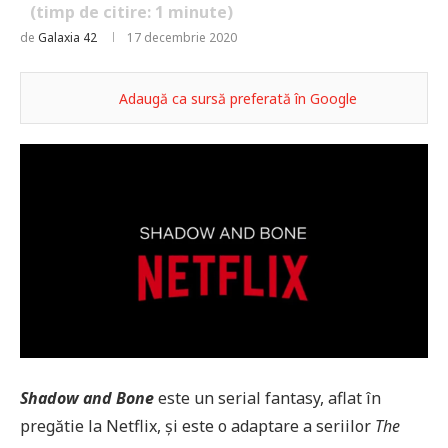
(timp de citire:
1
minute)
de
Galaxia 42
17 decembrie 2020
Adaugă ca sursă preferată în Google
Shadow and Bone
este un serial fantasy, aflat în
pregătie la Netflix, și este o adaptare a seriilor
The