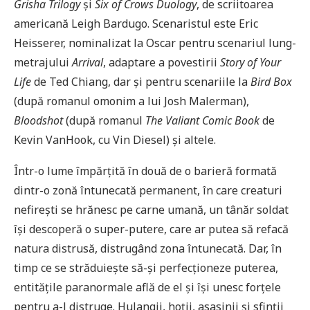
Grisha Trilogy
și
Six of Crows Duology
, de scriitoarea
americană Leigh Bardugo. Scenaristul este Eric
Heisserer, nominalizat la Oscar pentru scenariul lung-
metrajului
Arrival
, adaptare a povestirii
Story of Your
Life
de Ted Chiang, dar și pentru scenariile la
Bird Box
(după romanul omonim a lui Josh Malerman),
Bloodshot
(după romanul
The Valiant Comic Book
de
Kevin VanHook, cu Vin Diesel) și altele.
Într-o lume împărțită în două de o barieră formată
dintr-o zonă întunecată permanent, în care creaturi
nefirești se hrănesc pe carne umană, un tânăr soldat
își descoperă o super-putere, care ar putea să refacă
natura distrusă, distrugând zona întunecată. Dar, în
timp ce se străduiește să-și perfecționeze puterea,
entitățile paranormale află de el și își unesc forțele
pentru a-l distruge. Hulangii, hoții, asasinii și sfinții