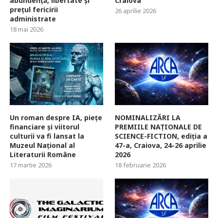
abundență, libertate și
Craiova
prețul fericirii
26 aprilie 2026
administrate
18 mai 2026
Un roman despre IA, piețe
NOMINALIZĂRI LA
financiare și viitorul
PREMIILE NAȚIONALE DE
culturii va fi lansat la
SCIENCE-FICTION, ediția a
Muzeul Național al
47-a, Craiova, 24-26 aprilie
Literaturii Române
2026
17 martie 2026
18 februarie 2026