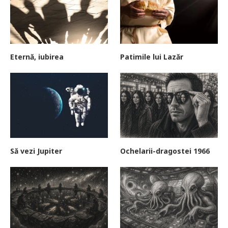
Eternă, iubirea
Patimile lui Lazăr
Să vezi Jupiter
Ochelarii-dragostei 1966