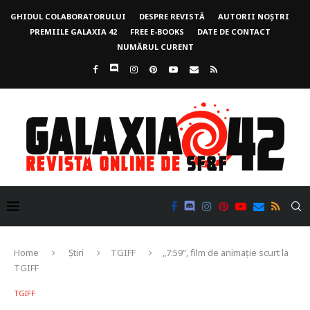
GHIDUL COLABORATORULUI
DESPRE REVISTĂ
AUTORII NOȘTRI
PREMIILE GALAXIA 42
FREE E-BOOKS
DATE DE CONTACT
NUMĂRUL CURENT
Home
Știri
TGIFF
„7:59”, film de animație scurt la
TGIFF
TGIFF