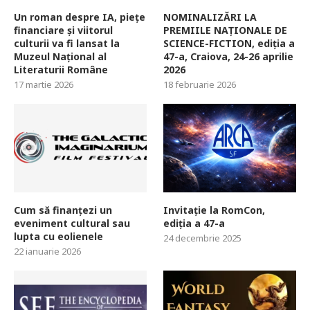
Un roman despre IA, piețe
NOMINALIZĂRI LA
financiare și viitorul
PREMIILE NAȚIONALE DE
culturii va fi lansat la
SCIENCE-FICTION, ediția a
Muzeul Național al
47-a, Craiova, 24-26 aprilie
Literaturii Române
2026
17 martie 2026
18 februarie 2026
Cum să finanțezi un
Invitație la RomCon,
eveniment cultural sau
ediția a 47-a
lupta cu eolienele
24 decembrie 2025
22 ianuarie 2026