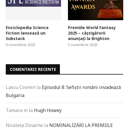
Enciclopedia Science
Premiile World Fantasy
Fiction lansează un
2025 – câștigătorii
Substack
anunțați la Brighton
6 noiembrie 2025
5 noiembrie 2025
COMENTARII RECENTE
Lascu Cosmin
la
Episodul 8: Sefiștii români invadează
Bulgaria
Tamara m
la
Hugh Howey
Nicoleta Dinache
la
NOMINALIZĂRI LA PREMIILE