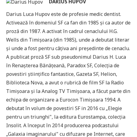
DARIUS HUPOV
Darius Luca Hupov este de profesie medic dentist.
Activează în domeniul SF ca fan din 1985 și ca autor de
proză din 1987. A activat în cadrul cenaclului H.G.
Wells din Timișoara (din 1985), unde a debutat literar
și unde a fost pentru câțiva ani președinte de cenaclu.
A publicat proză SF sub pseudonimul Darius H. Luca
în Renașterea Bănățeană, Paradox SF, Colecția de
povestiri științifico fantastice, Gazeta SF, Helion,
Biblioteca Nova, a avut o rubrică de film SF la Radio
Timișoara și la Analog TV Timișoara, a făcut parte din
echipa de organizare a Eurocon Timișoara 1994. A
debutat în volum de povestiri SF in 2016 cu „Elegie
pentru un triunghi", la editura Eurostampa, colecția
Insolit. A început în 2014 producerea podcastului
„Galaxia imaginarului" cu difuzare pe Internet, care