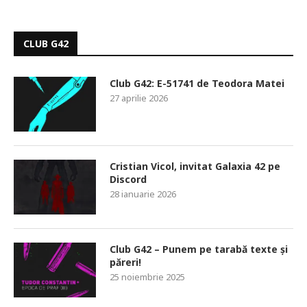
CLUB G42
Club G42: E-51741 de Teodora Matei
27 aprilie 2026
Cristian Vicol, invitat Galaxia 42 pe
Discord
28 ianuarie 2026
Club G42 – Punem pe tarabă texte și
păreri!
25 noiembrie 2025