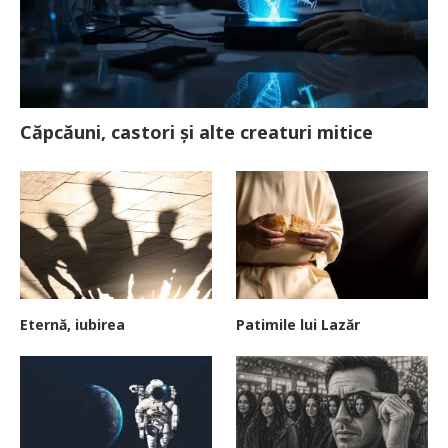
Căpcăuni, castori și alte creaturi mitice
Eternă, iubirea
Patimile lui Lazăr