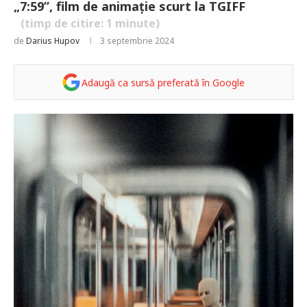
„7:59”, film de animație scurt la TGIFF
(timp de citire:
1
minute)
de
Darius Hupov
3 septembrie 2024
Adaugă ca sursă preferată în Google