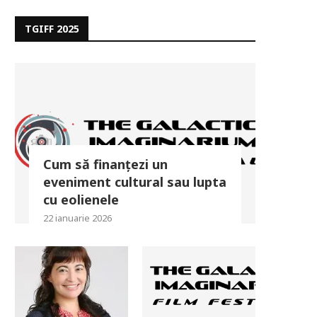
TGIFF 2025
Cum să finanțezi un
eveniment cultural sau lupta
cu eolienele
22 ianuarie 2026