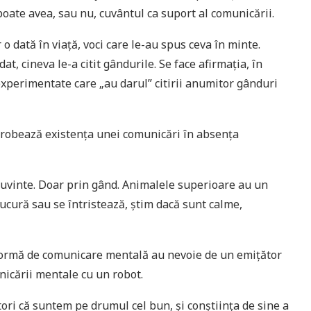
oate avea, sau nu, cuvântul ca suport al comunicării.
 dată în viață, voci care le-au spus ceva în minte.
, cineva le-a citit gândurile. Se face afirmația, în
 experimentate care „au darul” citirii anumitor gânduri
robează existența unei comunicări în absența
cuvinte. Doar prin gând. Animalele superioare au un
ucură sau se întristează, știm dacă sunt calme,
ormă de comunicare mentală au nevoie de un emițător
nicării mentale cu un robot.
tori că suntem pe drumul cel bun, și conștiința de sine a