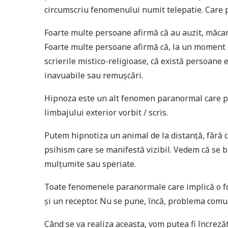
circumscriu fenomenului numit telepatie. Care p
Foarte multe persoane afirmă că au auzit, măcar o
Foarte multe persoane afirmă că, la un moment dat
scrierile mistico-religioase, că există persoane
inavuabile sau remușcări.
Hipnoza este un alt fenomen paranormal care p
limbajului exterior vorbit / scris.
Putem hipnotiza un animal de la distanță, fără 
psihism care se manifestă vizibil. Vedem că se b
mulțumite sau speriate.
Toate fenomenele paranormale care implică o f
și un receptor. Nu se pune, încă, problema comu
Când se va realiza aceasta, vom putea fi încreză