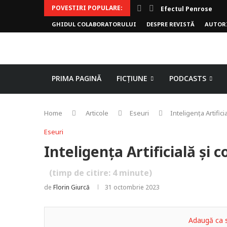
POVESTIRI POPULARE:
Efectul Penrose
GHIDUL COLABORATORULUI
DESPRE REVISTĂ
AUTOR
PRIMA PAGINĂ
FICȚIUNE
PODCASTS
Home
Articole
Eseuri
Inteligența Artifici
Eseuri
Inteligența Artificială și c
(timp de citire:
4
minute)
de
Florin Giurcă
31 octombrie 2023
Adaugă ca s