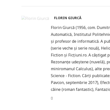
FLORIN GIURCĂ
Florin Giurcă (1956, com. Dumitre
Automatică, Institutul Politehn
și profesor de informatică. A pub
(serie veche și serie nouă), Helio
Fiction și Ficțiuni.ro. A câștiga
Rezonanțe udeștene (nuvelă), pr
miniromanul Calculus), alte prem
Science - Fiction. Cărți publica
Pavcon, septembrie 2017), Efect
câine (roman fantastic), Fantazio