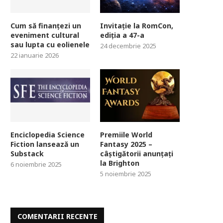
Cum să finanțezi un
Invitație la RomCon,
eveniment cultural
ediția a 47-a
sau lupta cu eolienele
24 decembrie 2025
22 ianuarie 2026
Enciclopedia Science
Premiile World
Fiction lansează un
Fantasy 2025 –
Substack
câștigătorii anunțați
la Brighton
6 noiembrie 2025
5 noiembrie 2025
COMENTARII RECENTE