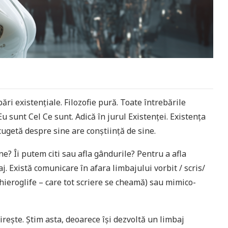
ări existențiale. Filozofie pură. Toate întrebările
 Eu sunt Cel Ce sunt. Adică în jurul Existenței. Existența
cugetă despre sine are conștiință de sine.
e? Îi putem citi sau afla gândurile? Pentru a afla
. Există comunicare în afara limbajului vorbit / scris/
 hieroglife – care tot scriere se cheamă) sau mimico-
Firește. Știm asta, deoarece își dezvoltă un limbaj