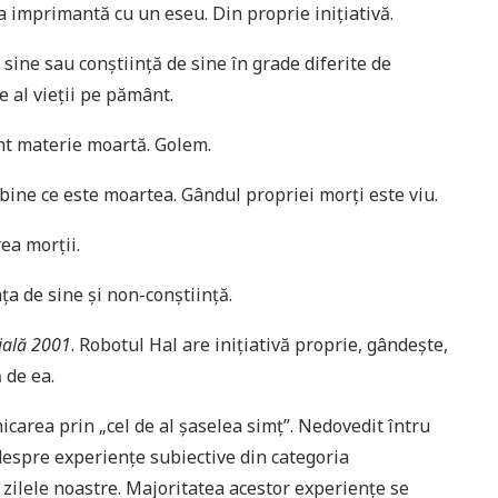
 la imprimantă cu un eseu. Din proprie inițiativă.
sine sau conștiință de sine în grade diferite de
e al vieții pe pământ.
unt materie moartă. Golem.
 bine ce este moartea. Gândul propriei morți este viu.
ea morții.
ța de sine și non-conștiință.
ială 2001
. Robotul Hal are inițiativă proprie, gândește,
 de ea.
carea prin „cel de al șaselea simț”. Nedovedit întru
despre experiențe subiective din categoria
 zilele noastre. Majoritatea acestor experiențe se