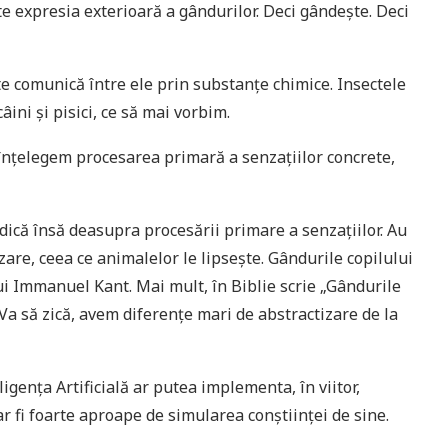
 expresia exterioară a gândurilor. Deci gândește. Deci
te comunică între ele prin substanțe chimice. Insectele
ini și pisici, ce să mai vorbim.
înțelegem procesarea primară a senzațiilor concrete,
dică însă deasupra procesării primare a senzațiilor. Au
are, ceea ce animalelor le lipsește. Gândurile copilului
lui Immanuel Kant. Mai mult, în Biblie scrie „Gândurile
a să zică, avem diferențe mari de abstractizare de la
igența Artificială ar putea implementa, în viitor,
 fi foarte aproape de simularea conștiinței de sine.