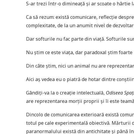
S-ar trezi într-o dimineață și ar scoate o hârtie
Ca să rezum: există comunicare, reflecție despre 
complexitate, de la un anumit nivel de dezvoltar
Dar softurile nu fac parte din viață. Softurile s
Nu știm ce este viața, dar paradoxal știm foarte
Din câte știm, nici un animal nu are reprezentar
Aici aș vedea eu o piatră de hotar dintre conștiin
Gândiți-va la o creație intelectuală,
Odiseea Spaț
are reprezentarea morții proprii și îi este teamă
Dincolo de comunicarea exterioară există comuni
totul pe cale experimentală obiectivă. Mărturii 
paranormalului există din antichitate și până în