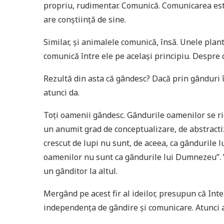
propriu, rudimentar. Comunică. Comunicarea este
are conștiință de sine.
Similar, și animalele comunică, însă. Unele plan
comunică între ele pe același principiu. Despre câ
Rezultă din asta că gândesc? Dacă prin gânduri 
atunci da.
Toți oamenii gândesc. Gândurile oamenilor se ri
un anumit grad de conceptualizare, de abstractiz
crescut de lupi nu sunt, de aceea, ca gândurile 
oamenilor nu sunt ca gândurile lui Dumnezeu”. V
un gânditor la altul.
Mergând pe acest fir al ideilor, presupun că Intel
independența de gândire și comunicare. Atunci ar