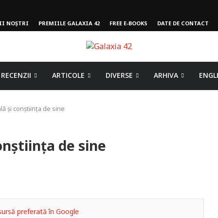
II NOȘTRI
PREMIILE GALAXIA 42
FREE E-BOOKS
DATE DE CONTACT
RECENZII
ARTICOLE
DIVERSE
ARHIVA
ENGL
ală și conștiința de sine
onștiința de sine
ursă preferată în Google