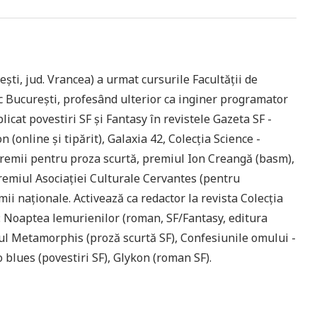
ști, jud. Vrancea) a urmat cursurile Facultății de
ic București, profesând ulterior ca inginer programator
licat povestiri SF și Fantasy în revistele Gazeta SF -
n (online și tipărit), Galaxia 42, Colecția Science -
t premii pentru proza scurtă, premiul Ion Creangă (basm),
emiul Asociației Culturale Cervantes (pentru
ii naționale. Activează ca redactor la revista Colecția
te: Noaptea lemurienilor (roman, SF/Fantasy, editura
ul Metamorphis (proză scurtă SF), Confesiunile omului -
 blues (povestiri SF), Glykon (roman SF).