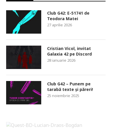
Club G42: E-51741 de
Teodora Matei
27 aprilie 2026
Cristian Vicol, invitat
Galaxia 42 pe Discord
28 ianuarie 2026
Club G42 – Punem pe
tarabă texte și păreri!
25 noiembrie 2025