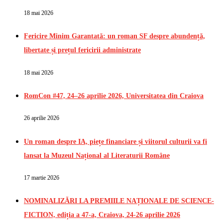
18 mai 2026
Fericire Minim Garantată: un roman SF despre abundență,
libertate și prețul fericirii administrate
18 mai 2026
RomCon #47, 24–26 aprilie 2026, Universitatea din Craiova
26 aprilie 2026
Un roman despre IA, piețe financiare și viitorul culturii va fi
lansat la Muzeul Național al Literaturii Române
17 martie 2026
NOMINALIZĂRI LA PREMIILE NAȚIONALE DE SCIENCE-
FICTION, ediția a 47-a, Craiova, 24-26 aprilie 2026