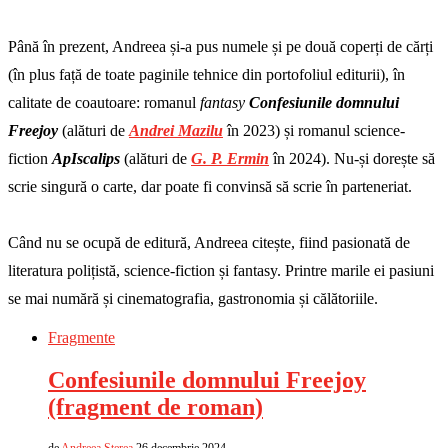
Până în prezent, Andreea și-a pus numele și pe două coperți de cărți
(în plus față de toate paginile tehnice din portofoliul editurii), în
calitate de coautoare: romanul
fantasy
Confesiunile domnului
Freejoy
(alături de
Andrei Mazilu
în 2023) și romanul science-
fiction
ApIscalips
(alături de
G. P. Ermin
în 2024). Nu-și dorește să
scrie singură o carte, dar poate fi convinsă să scrie în parteneriat.
Când nu se ocupă de editură, Andreea citește, fiind pasionată de
literatura polițistă, science-fiction și fantasy. Printre marile ei pasiuni
se mai numără și cinematografia, gastronomia și călătoriile.
Fragmente
Confesiunile domnului Freejoy
(fragment de roman)