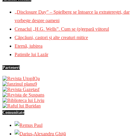
„Disclosure Day” – Spielberg se întoarce la extratereștri, dar
vorbește despre oameni
Cenaclul „H.G. Wells”. Cum se (p)repară viitorul
Căpcăuni, castori și alte creaturi mitice
Eternă, iubirea
Patimile lui Lazăr
Parteneri
Comunitate