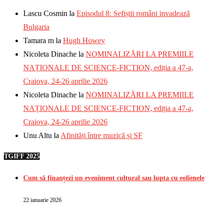
Lascu Cosmin
la
Episodul 8: Sefiștii români invadează
Bulgaria
Tamara m
la
Hugh Howey
Nicoleta Dinache
la
NOMINALIZĂRI LA PREMIILE
NAȚIONALE DE SCIENCE-FICTION, ediția a 47-a,
Craiova, 24-26 aprilie 2026
Nicoleta Dinache
la
NOMINALIZĂRI LA PREMIILE
NAȚIONALE DE SCIENCE-FICTION, ediția a 47-a,
Craiova, 24-26 aprilie 2026
Unu Altu
la
Afinități între muzică și SF
TGIFF 2025
Cum să finanțezi un eveniment cultural sau lupta cu eolienele
22 ianuarie 2026