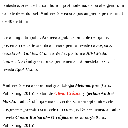
fantastică, science-fiction, horror, postmodernă, dar și alte genuri. În
calitate de editor-șef, Andreea Sterea și-a pus amprenta pe mai mult
de 40 de titluri.
De-a lungul timpului, Andreea a publicat articole de opinie,
prezentări de carte și critică literară pentru reviste ca
Suspans
,
Gazeta SF
,
Galileo
,
Cronica Veche
, platforma
AIVI Media
Hub
etc.), având și o rubrică permanentă – #trăieștefantastic – în
revista
EgoPHobia
.
Andreea Sterea a coordonat și antologia
Metamorfoze
(Crux
Publishing, 2015), alături de
Oliviu Crâznic
și
Șerban Andrei
Mazilu
, traducând împreună cu cei doi scriitori opt dintre cele
unsprezece povestiri și nuvele din colecție. De asemenea, a tradus
nuvela
Conan Barbarul – O vrăjitoare se va naște
(Crux
Publishing, 2016).