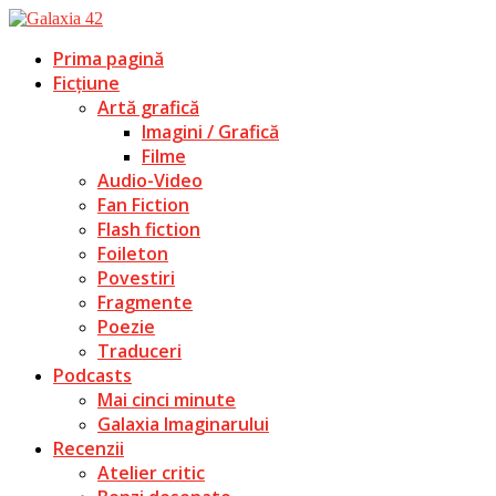
Prima pagină
Ficțiune
Artă grafică
Imagini / Grafică
Filme
Audio-Video
Fan Fiction
Flash fiction
Foileton
Povestiri
Fragmente
Poezie
Traduceri
Podcasts
Mai cinci minute
Galaxia Imaginarului
Recenzii
Atelier critic