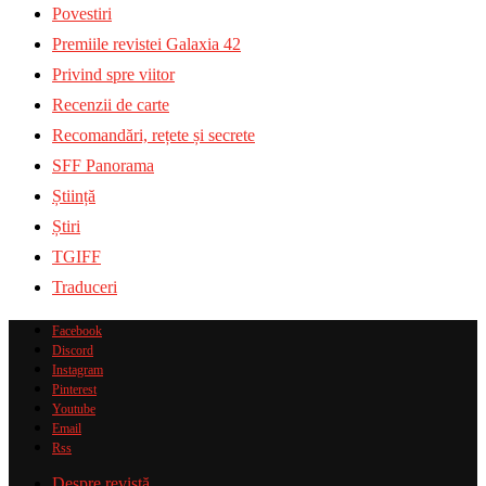
Povestiri
Premiile revistei Galaxia 42
Privind spre viitor
Recenzii de carte
Recomandări, rețete și secrete
SFF Panorama
Știință
Știri
TGIFF
Traduceri
Facebook
Discord
Instagram
Pinterest
Youtube
Email
Rss
Despre revistă