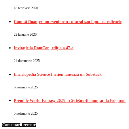
18 februarie 2026
Cum să finanțezi un eveniment cultural sau lupta cu eolienele
22 ianuarie 2026
Invitație la RomCon, ediția a 47-a
24 decembrie 2025
Enciclopedia Science Fiction lansează un Substack
6 noiembrie 2025
Premiile World Fantasy 2025 – câștigătorii anunțați la Brighton
5 noiembrie 2025
Comentarii recente