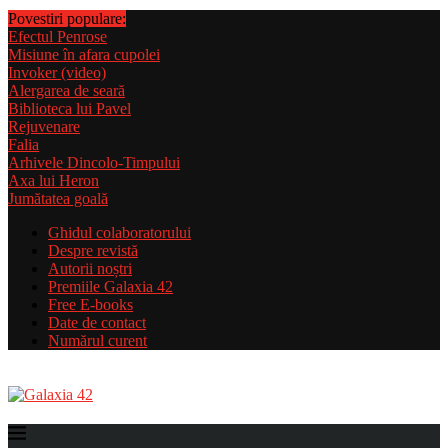
Povestiri populare:
Efectul Penrose
Misiune în afara cupolei
Invoker (video)
Alergarea de seară
Biblioteca lui Pavel
Rejuvenare
Falia
Arhivele Dincolo-Timpului
Axa lui Heron
Jumătatea goală
Ghidul colaboratorului
Despre revistă
Autorii noștri
Premiile Galaxia 42
Free E-books
Date de contact
Numărul curent