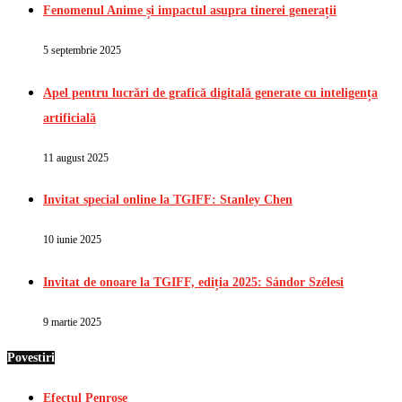
Fenomenul Anime și impactul asupra tinerei generații
5 septembrie 2025
Apel pentru lucrări de grafică digitală generate cu inteligența
artificială
11 august 2025
Invitat special online la TGIFF: Stanley Chen
10 iunie 2025
Invitat de onoare la TGIFF, ediția 2025: Sándor Szélesi
9 martie 2025
Povestiri
Efectul Penrose