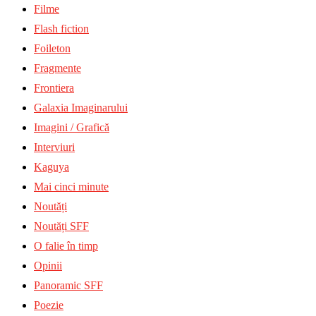
Filme
Flash fiction
Foileton
Fragmente
Frontiera
Galaxia Imaginarului
Imagini / Grafică
Interviuri
Kaguya
Mai cinci minute
Noutăți
Noutăți SFF
O falie în timp
Opinii
Panoramic SFF
Poezie