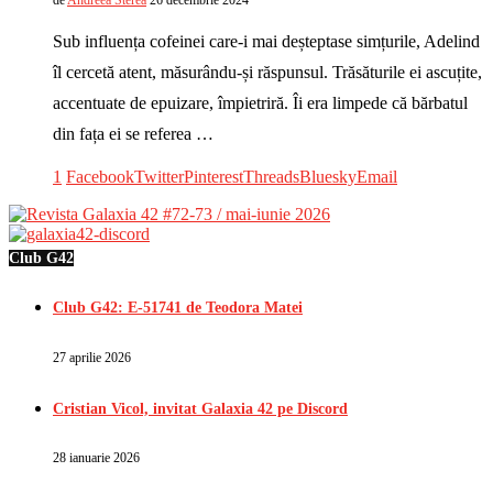
de
Andreea Sterea
26 decembrie 2024
Sub influența cofeinei care-i mai deșteptase simțurile, Adelind
îl cercetă atent, măsurându-și răspunsul. Trăsăturile ei ascuțite,
accentuate de epuizare, împietriră. Îi era limpede că bărbatul
din fața ei se referea …
1
Facebook
Twitter
Pinterest
Threads
Bluesky
Email
Club G42
Club G42: E-51741 de Teodora Matei
27 aprilie 2026
Cristian Vicol, invitat Galaxia 42 pe Discord
28 ianuarie 2026