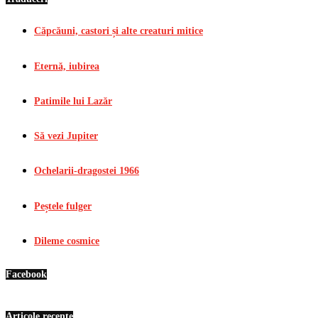
Căpcăuni, castori și alte creaturi mitice
Eternă, iubirea
Patimile lui Lazăr
Să vezi Jupiter
Ochelarii-dragostei 1966
Peștele fulger
Dileme cosmice
Facebook
Articole recente