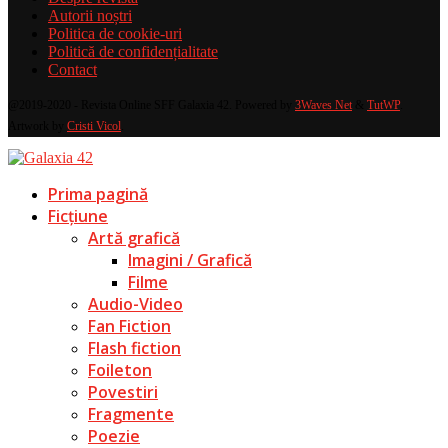
Autorii noștri
Politica de cookie-uri
Politică de confidențialitate
Contact
@2019-2020 - Revista Online SFF Galaxia 42. Powered by
3Waves Net
&
TutWP
.
Artwork by
Cristi Vicol
.
Prima pagină
Ficțiune
Artă grafică
Imagini / Grafică
Filme
Audio-Video
Fan Fiction
Flash fiction
Foileton
Povestiri
Fragmente
Poezie