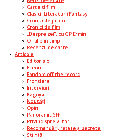
Benzi desenate
Carte și film
Clasicii Literaturii Fantasy
Cronici de jocuri
Cronici de film
„Despre zei”, cu GP Ermin
O falie în timp
Recenzii de carte
Articole
Editoriale
Eseuri
Fandom off the record
Frontiera
Interviuri
Kaguya
Noutăți
Opinii
Panoramic SFF
Privind spre viitor
Recomandări, rețete și secrete
Știință