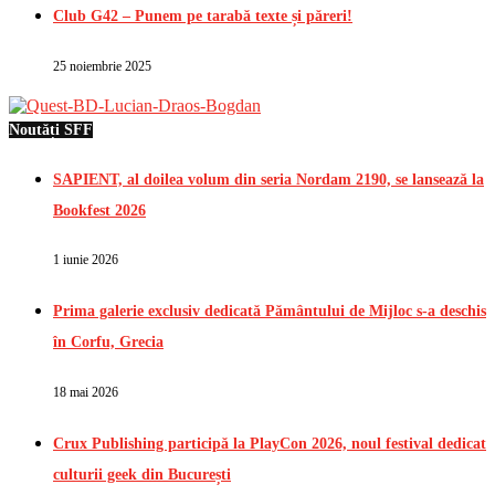
Club G42 – Punem pe tarabă texte și păreri!
25 noiembrie 2025
Noutăți SFF
SAPIENT, al doilea volum din seria Nordam 2190, se lansează la
Bookfest 2026
1 iunie 2026
Prima galerie exclusiv dedicată Pământului de Mijloc s-a deschis
în Corfu, Grecia
18 mai 2026
Crux Publishing participă la PlayCon 2026, noul festival dedicat
culturii geek din București