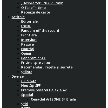
„Despre zei”, cu GP Ermin
O falie în timp
Recenzii de carte
Articole
Editoriale
Eseuri
Fandom off the record
Frontiera
Interviuri
Kaguya
Noutăți
Opinii
Panoramic SFF
Privind spre viitor
Recomandări, rețete și secrete
Știință
Diverse
Club G42
Noutăți SFF
Premiile revistei Galaxia 42
Special
Cenaclul ArtZONE SF Brăila
Știri