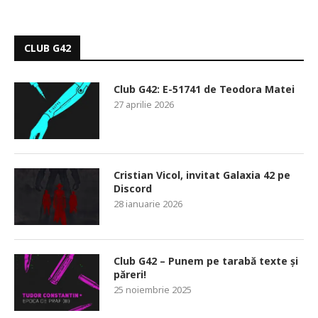
CLUB G42
Club G42: E-51741 de Teodora Matei
27 aprilie 2026
Cristian Vicol, invitat Galaxia 42 pe
Discord
28 ianuarie 2026
Club G42 – Punem pe tarabă texte și
păreri!
25 noiembrie 2025