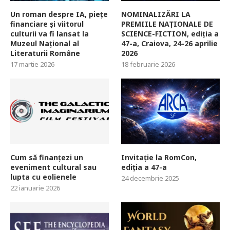
Un roman despre IA, piețe
NOMINALIZĂRI LA
financiare și viitorul
PREMIILE NAȚIONALE DE
culturii va fi lansat la
SCIENCE-FICTION, ediția a
Muzeul Național al
47-a, Craiova, 24-26 aprilie
Literaturii Române
2026
17 martie 2026
18 februarie 2026
Cum să finanțezi un
Invitație la RomCon,
eveniment cultural sau
ediția a 47-a
lupta cu eolienele
24 decembrie 2025
22 ianuarie 2026