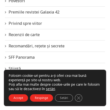
Povestiri
Premiile revistei Galaxia 42
Privind spre viitor
Recenzii de carte
Recomandări, rețete și secrete
SFF Panorama
Știință
Folosim cookie-uri pentru a-ți oferi cea mai bună
Știri
experiență pe site-ul nostru web.
Poți afla mai multe despre cookie-urile pe care le folosim
sau să le dezactivezi în
setări
.
TGIFF
CLOSE GDPR COO
Accept
Respinge
Setări
Traduceri