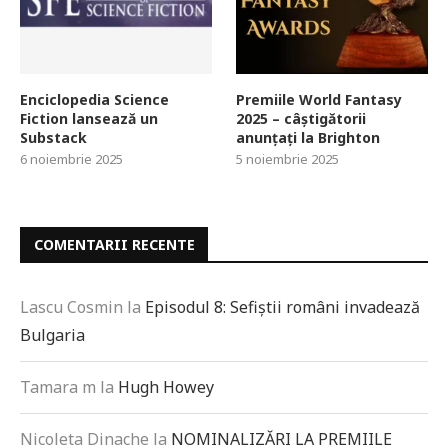
Enciclopedia Science
Premiile World Fantasy
Fiction lansează un
2025 – câștigătorii
Substack
anunțați la Brighton
6 noiembrie 2025
5 noiembrie 2025
COMENTARII RECENTE
Lascu Cosmin
la
Episodul 8: Sefiștii români invadează
Bulgaria
Tamara m
la
Hugh Howey
Nicoleta Dinache
la
NOMINALIZĂRI LA PREMIILE