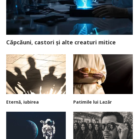
Căpcăuni, castori și alte creaturi mitice
Eternă, iubirea
Patimile lui Lazăr