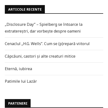
ARTICOLE RECENTE
„Disclosure Day” – Spielberg se întoarce la
extratereștri, dar vorbește despre oameni
Cenaclul „H.G. Wells”. Cum se (p)repară viitorul
Căpcăuni, castori și alte creaturi mitice
Eternă, iubirea
Patimile lui Lazăr
PARTENERI