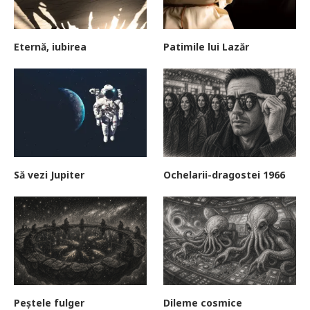
Eternă, iubirea
Patimile lui Lazăr
Să vezi Jupiter
Ochelarii-dragostei 1966
Peștele fulger
Dileme cosmice