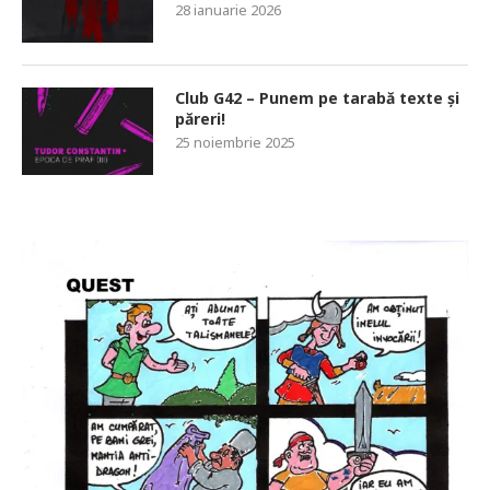
28 ianuarie 2026
Club G42 – Punem pe tarabă texte și
păreri!
25 noiembrie 2025