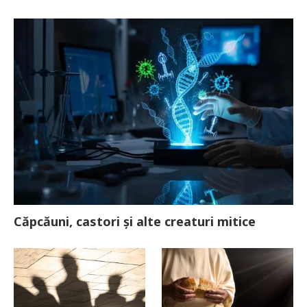
Căpcăuni, castori și alte creaturi mitice