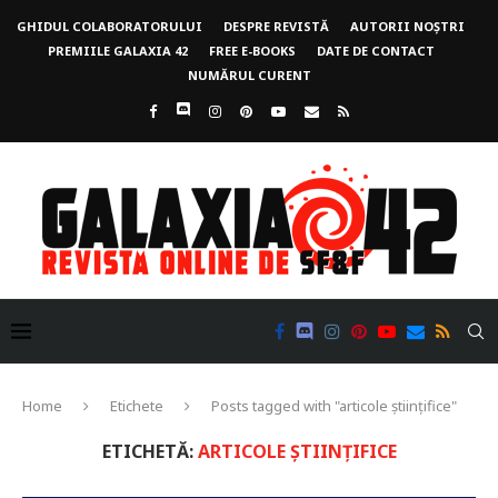
GHIDUL COLABORATORULUI
DESPRE REVISTĂ
AUTORII NOȘTRI
PREMIILE GALAXIA 42
FREE E-BOOKS
DATE DE CONTACT
NUMĂRUL CURENT
Home
Etichete
Posts tagged with "articole științifice"
ETICHETĂ:
ARTICOLE ȘTIINȚIFICE