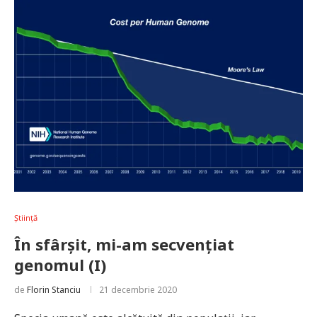
Știință
În sfârșit, mi-am secvențiat
genomul (I)
de
Florin Stanciu
21 decembrie 2020