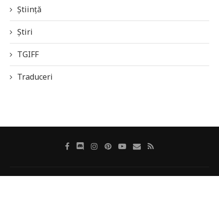
Știință
Știri
TGIFF
Traduceri
Despre revistă
Autorii noștri
Politica de cookie-uri
Politică de confidențialitate
Contact
@2019-2020 - Revista Online SFF Galaxia 42. Powered by
3Waves Net
&