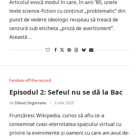
Articolul evocă modul în care, în anii ’80, unele
texte science-fiction cu conținut „problematic” din
punct de vedere ideologic reușeau să treacă de
cenzură sub eticheta „proză de avertisment”.
Această …
Fandom off the record
Episodul 2: Sefeul nu se dă la Bac
de
Dănuț Ungureanu
3 iulie 2025
Frunzăresc Wikipedia, curios să aflu ce-a
consemnat cvasi-eternitatea spațiului virtual cu
privire la evenimente și oameni cu care am avut de-