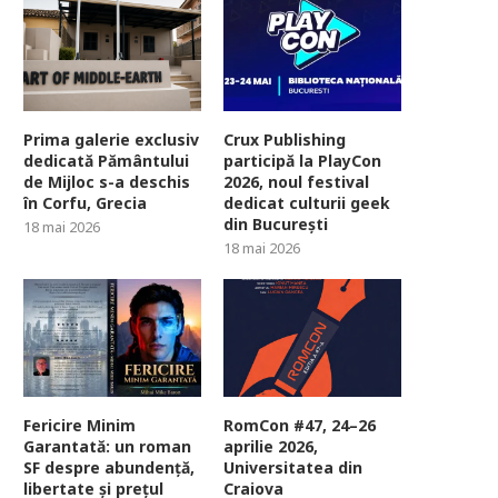
Prima galerie exclusiv
Crux Publishing
dedicată Pământului
participă la PlayCon
de Mijloc s-a deschis
2026, noul festival
în Corfu, Grecia
dedicat culturii geek
din București
18 mai 2026
18 mai 2026
Fericire Minim
RomCon #47, 24–26
Garantată: un roman
aprilie 2026,
SF despre abundență,
Universitatea din
libertate și prețul
Craiova