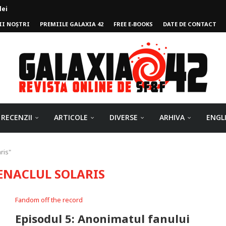
lei
II NOȘTRI
PREMIILE GALAXIA 42
FREE E-BOOKS
DATE DE CONTACT
ului
RECENZII
ARTICOLE
DIVERSE
ARHIVA
ENGL
ris"
ENACLUL SOLARIS
Fandom off the record
Episodul 5: Anonimatul fanului