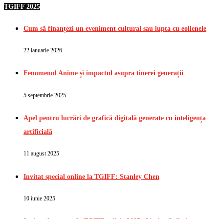
TGIFF 2025
Cum să finanțezi un eveniment cultural sau lupta cu eolienele
22 ianuarie 2026
Fenomenul Anime și impactul asupra tinerei generații
5 septembrie 2025
Apel pentru lucrări de grafică digitală generate cu inteligența
artificială
11 august 2025
Invitat special online la TGIFF: Stanley Chen
10 iunie 2025