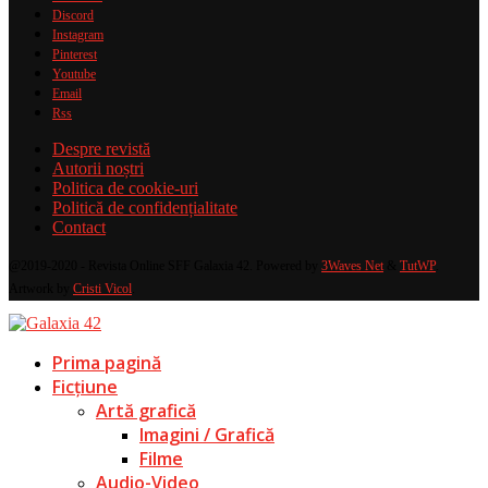
Discord
Instagram
Pinterest
Youtube
Email
Rss
Despre revistă
Autorii noștri
Politica de cookie-uri
Politică de confidențialitate
Contact
@2019-2020 - Revista Online SFF Galaxia 42. Powered by
3Waves Net
&
TutWP
.
Artwork by
Cristi Vicol
.
Prima pagină
Ficțiune
Artă grafică
Imagini / Grafică
Filme
Audio-Video