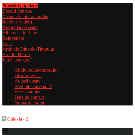
Povestiri populare:
Efectul Penrose
Misiune în afara cupolei
Invoker (video)
Alergarea de seară
Biblioteca lui Pavel
Rejuvenare
Falia
Arhivele Dincolo-Timpului
Axa lui Heron
Jumătatea goală
Ghidul colaboratorului
Despre revistă
Autorii noștri
Premiile Galaxia 42
Free E-books
Date de contact
Numărul curent