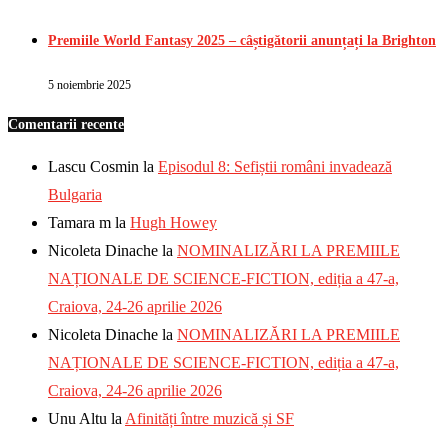
Premiile World Fantasy 2025 – câștigătorii anunțați la Brighton
5 noiembrie 2025
Comentarii recente
Lascu Cosmin
la
Episodul 8: Sefiștii români invadează
Bulgaria
Tamara m
la
Hugh Howey
Nicoleta Dinache
la
NOMINALIZĂRI LA PREMIILE
NAȚIONALE DE SCIENCE-FICTION, ediția a 47-a,
Craiova, 24-26 aprilie 2026
Nicoleta Dinache
la
NOMINALIZĂRI LA PREMIILE
NAȚIONALE DE SCIENCE-FICTION, ediția a 47-a,
Craiova, 24-26 aprilie 2026
Unu Altu
la
Afinități între muzică și SF