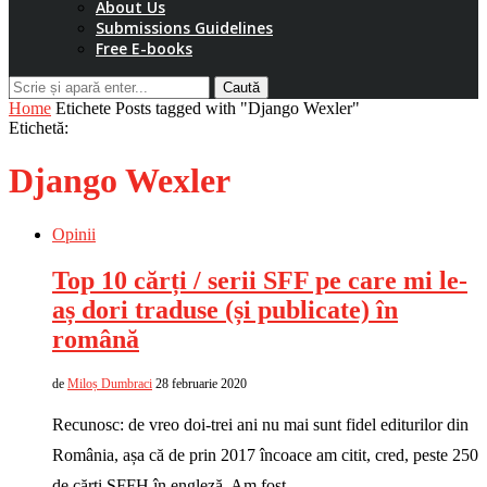
About Us
Submissions Guidelines
Free E-books
Caută
Home
Etichete
Posts tagged with "Django Wexler"
Etichetă:
Django Wexler
Opinii
Top 10 cărți / serii SFF pe care mi le-
aș dori traduse (și publicate) în
română
de
Miloș Dumbraci
28 februarie 2020
Recunosc: de vreo doi-trei ani nu mai sunt fidel editurilor din
România, așa că de prin 2017 încoace am citit, cred, peste 250
de cărți SFFH în engleză. Am fost …