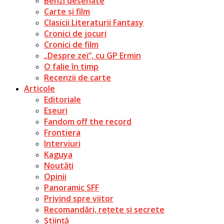
Benzi desenate
Carte și film
Clasicii Literaturii Fantasy
Cronici de jocuri
Cronici de film
„Despre zei”, cu GP Ermin
O falie în timp
Recenzii de carte
Articole
Editoriale
Eseuri
Fandom off the record
Frontiera
Interviuri
Kaguya
Noutăți
Opinii
Panoramic SFF
Privind spre viitor
Recomandări, rețete și secrete
Știință