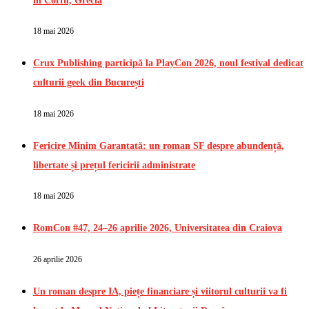
în Corfu, Grecia
18 mai 2026
Crux Publishing participă la PlayCon 2026, noul festival dedicat
culturii geek din București
18 mai 2026
Fericire Minim Garantată: un roman SF despre abundență,
libertate și prețul fericirii administrate
18 mai 2026
RomCon #47, 24–26 aprilie 2026, Universitatea din Craiova
26 aprilie 2026
Un roman despre IA, piețe financiare și viitorul culturii va fi