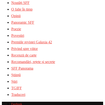
Noutăți SFF
O falie în timp
Opinii
Panoramic SFF
Poezie
Povestiri
Premiile revistei Galaxia 42
Privind spre viitor
Recenzii de carte
Recomandări, rețete și secrete
SFF Panorama
Știință
Știri
TGIFF
Traduceri
Facebook