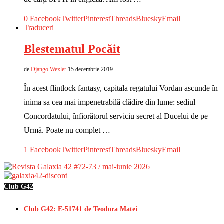
0
Facebook
Twitter
Pinterest
Threads
Bluesky
Email
Traduceri
Blestematul Pocăit
de
Django Wexler
15 decembrie 2019
În acest flintlock fantasy, capitala regatului Vordan ascunde în
inima sa cea mai impenetrabilă clădire din lume: sediul
Concordatului, înfiorătorul serviciu secret al Ducelui de pe
Urmă. Poate nu complet …
1
Facebook
Twitter
Pinterest
Threads
Bluesky
Email
Club G42
Club G42: E-51741 de Teodora Matei