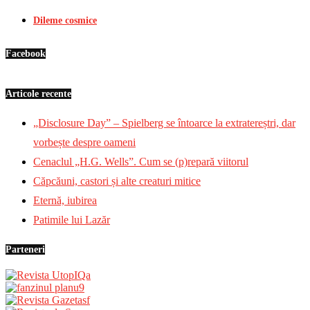
Dileme cosmice
Facebook
Articole recente
„Disclosure Day” – Spielberg se întoarce la extratereștri, dar
vorbește despre oameni
Cenaclul „H.G. Wells”. Cum se (p)repară viitorul
Căpcăuni, castori și alte creaturi mitice
Eternă, iubirea
Patimile lui Lazăr
Parteneri