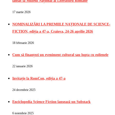
lansat la Muzeul Național al Literaturii Române
17 martie 2026
NOMINALIZĂRI LA PREMIILE NAȚIONALE DE SCIENCE-
FICTION, ediția a 47-a, Craiova, 24-26 aprilie 2026
18 februarie 2026
Cum să finanțezi un eveniment cultural sau lupta cu eolienele
22 ianuarie 2026
Invitație la RomCon, ediția a 47-a
24 decembrie 2025
Enciclopedia Science Fiction lansează un Substack
6 noiembrie 2025