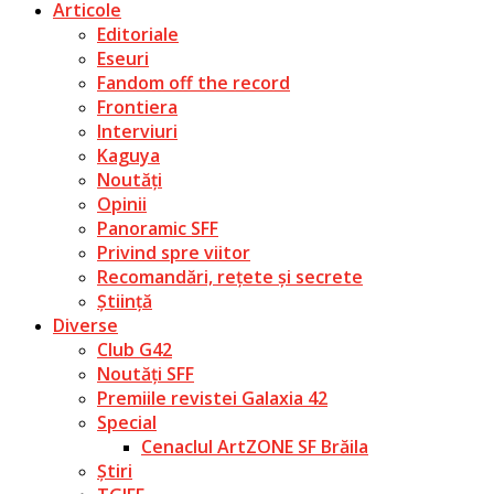
Articole
Editoriale
Eseuri
Fandom off the record
Frontiera
Interviuri
Kaguya
Noutăți
Opinii
Panoramic SFF
Privind spre viitor
Recomandări, rețete și secrete
Știință
Diverse
Club G42
Noutăți SFF
Premiile revistei Galaxia 42
Special
Cenaclul ArtZONE SF Brăila
Știri