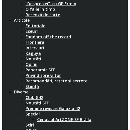
„Despre zei”, cu GP Ermin
O falie în timp
Recenzii de carte
Articole
Editoriale
Eseuri
Fandom off the record
Frontiera
Interviuri
Kaguya
Noutăți
Opinii
Panoramic SFF
Privind spre viitor
Recomandări, rețete și secrete
Știință
Diverse
Club G42
Noutăți SFF
Premiile revistei Galaxia 42
Special
Cenaclul ArtZONE SF Brăila
Știri