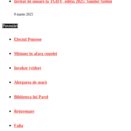
Invitat de onoare la TGIFF, ediția 2025: Sándor Szélesi
9 martie 2025
Povestiri
Efectul Penrose
Misiune în afara cupolei
Invoker (video)
Alergarea de seară
Biblioteca lui Pavel
Rejuvenare
Falia