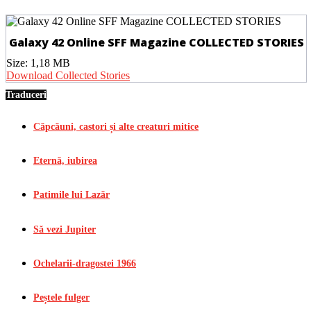
Galaxy 42 Online SFF Magazine COLLECTED STORIES
Size:
1,18 MB
Download Collected Stories
Traduceri
Căpcăuni, castori și alte creaturi mitice
Eternă, iubirea
Patimile lui Lazăr
Să vezi Jupiter
Ochelarii-dragostei 1966
Peștele fulger