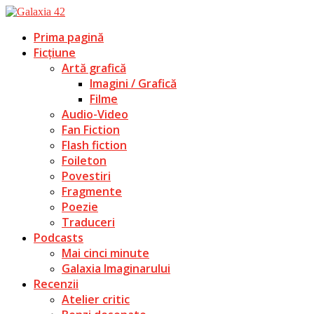
Prima pagină
Ficțiune
Artă grafică
Imagini / Grafică
Filme
Audio-Video
Fan Fiction
Flash fiction
Foileton
Povestiri
Fragmente
Poezie
Traduceri
Podcasts
Mai cinci minute
Galaxia Imaginarului
Recenzii
Atelier critic