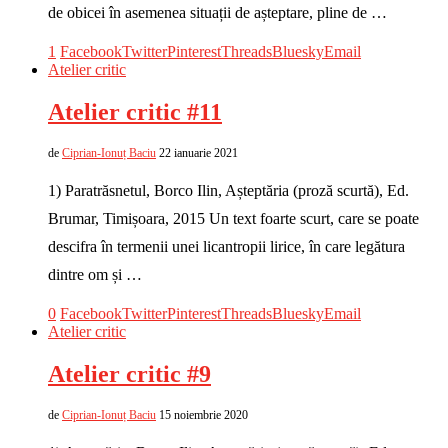
de obicei în asemenea situații de așteptare, pline de …
1
Facebook
Twitter
Pinterest
Threads
Bluesky
Email
Atelier critic
Atelier critic #11
de
Ciprian-Ionuț Baciu
22 ianuarie 2021
1) Paratrăsnetul, Borco Ilin, Așteptăria (proză scurtă), Ed.
Brumar, Timișoara, 2015 Un text foarte scurt, care se poate
descifra în termenii unei licantropii lirice, în care legătura
dintre om și …
0
Facebook
Twitter
Pinterest
Threads
Bluesky
Email
Atelier critic
Atelier critic #9
de
Ciprian-Ionuț Baciu
15 noiembrie 2020