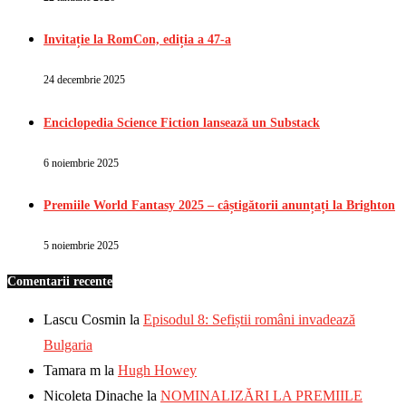
Invitație la RomCon, ediția a 47-a
24 decembrie 2025
Enciclopedia Science Fiction lansează un Substack
6 noiembrie 2025
Premiile World Fantasy 2025 – câștigătorii anunțați la Brighton
5 noiembrie 2025
Comentarii recente
Lascu Cosmin
la
Episodul 8: Sefiștii români invadează
Bulgaria
Tamara m
la
Hugh Howey
Nicoleta Dinache
la
NOMINALIZĂRI LA PREMIILE