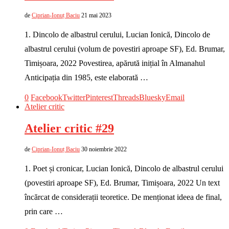
de
Ciprian-Ionuț Baciu
21 mai 2023
1. Dincolo de albastrul cerului, Lucian Ionică, Dincolo de
albastrul cerului (volum de povestiri aproape SF), Ed. Brumar,
Timișoara, 2022 Povestirea, apărută inițial în Almanahul
Anticipația din 1985, este elaborată …
0
Facebook
Twitter
Pinterest
Threads
Bluesky
Email
Atelier critic
Atelier critic #29
de
Ciprian-Ionuț Baciu
30 noiembrie 2022
1. Poet și cronicar, Lucian Ionică, Dincolo de albastrul cerului
(povestiri aproape SF), Ed. Brumar, Timișoara, 2022 Un text
încărcat de considerații teoretice. De menționat ideea de final,
prin care …