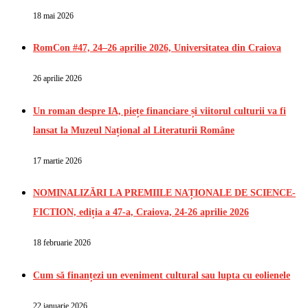
18 mai 2026
RomCon #47, 24–26 aprilie 2026, Universitatea din Craiova
26 aprilie 2026
Un roman despre IA, piețe financiare și viitorul culturii va fi
lansat la Muzeul Național al Literaturii Române
17 martie 2026
NOMINALIZĂRI LA PREMIILE NAȚIONALE DE SCIENCE-
FICTION, ediția a 47-a, Craiova, 24-26 aprilie 2026
18 februarie 2026
Cum să finanțezi un eveniment cultural sau lupta cu eolienele
22 ianuarie 2026