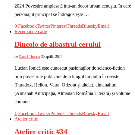
2024 Povestire amplasată într-un decor urban cenușiu, în care
personajul principal se îndrăgostește …
0
Facebook
Twitter
Pinterest
Threads
Bluesky
Email
Recenzii de carte
Dincolo de albastrul cerului
de
Daniel Timariu
30 aprilie 2024
Lucian Ionică este cunoscut pasionaților de science-fiction
prin povestirile publicare de-a lungul timpului în reviste
(Paradox, Helion, Vatra, Orizont și altele), almanahuri
(Almanah Anticipația, Almanah România Literară) și volume
comune …
1
Facebook
Twitter
Pinterest
Threads
Bluesky
Email
Atelier critic
Atelier critic #34