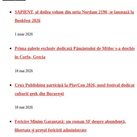
SAPIENT, al doilea volum din seria Nordam 2190, se lansează la
Bookfest 2026
1 iunie 2026
Prima galerie exclusiv dedicată Pământului de Mijloc s-a deschis
în Corfu, Grecia
18 mai 2026
Crux Publishing participă la PlayCon 2026, noul festival dedicat
culturii geek din București
18 mai 2026
Fericire Minim Garantată: un roman SF despre abundență,
libertate și prețul fericirii administrate