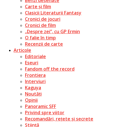
Benzi desenate
Carte și film
Clasicii Literaturii Fantasy
Cronici de jocuri
Cronici de film
„Despre zei”, cu GP Ermin
O falie în timp
Recenzii de carte
Articole
Editoriale
Eseuri
Fandom off the record
Frontiera
Interviuri
Kaguya
Noutăți
Opinii
Panoramic SFF
Privind spre viitor
Recomandări, rețete și secrete
Știință