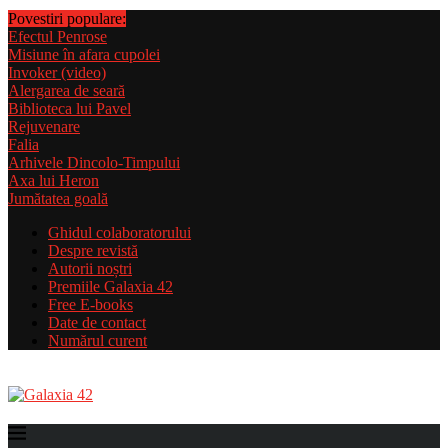
Povestiri populare:
Efectul Penrose
Misiune în afara cupolei
Invoker (video)
Alergarea de seară
Biblioteca lui Pavel
Rejuvenare
Falia
Arhivele Dincolo-Timpului
Axa lui Heron
Jumătatea goală
Ghidul colaboratorului
Despre revistă
Autorii noștri
Premiile Galaxia 42
Free E-books
Date de contact
Numărul curent