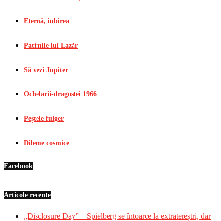
Eternă, iubirea
Patimile lui Lazăr
Să vezi Jupiter
Ochelarii-dragostei 1966
Peștele fulger
Dileme cosmice
Facebook
Articole recente
„Disclosure Day” – Spielberg se întoarce la extratereștri, dar