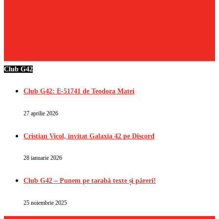
Club G42
Club G42: E-51741 de Teodora Matei
27 aprilie 2026
Cristian Vicol, invitat Galaxia 42 pe Discord
28 ianuarie 2026
Club G42 – Punem pe tarabă texte și păreri!
25 noiembrie 2025