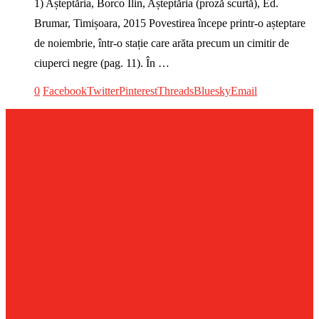
1) Așteptăria, Borco Ilin, Așteptăria (proză scurtă), Ed.
Brumar, Timișoara, 2015 Povestirea începe printr-o așteptare
de noiembrie, într-o stație care arăta precum un cimitir de
ciuperci negre (pag. 11). În …
0
Facebook
Twitter
Pinterest
Threads
Bluesky
Email