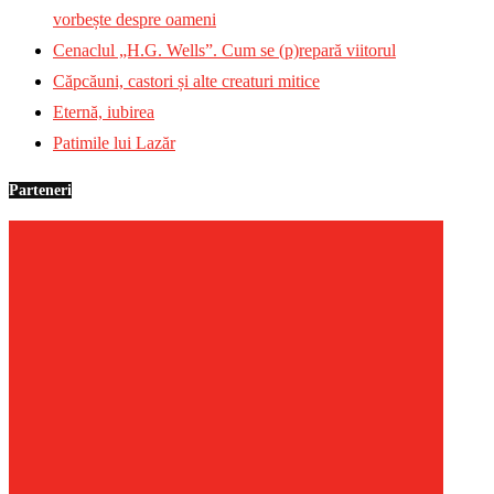
vorbește despre oameni
Cenaclul „H.G. Wells”. Cum se (p)repară viitorul
Căpcăuni, castori și alte creaturi mitice
Eternă, iubirea
Patimile lui Lazăr
Parteneri