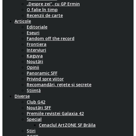
„Despre zei”, cu GP Ermin
O falie în timp
Recenzii de carte
Articole
Editoriale
Eseuri
Fandom off the record
Frontiera
Interviuri
Kaguya
Noutăți
Opinii
Panoramic SFF
Privind spre viitor
Recomandări, rețete și secrete
Știință
Diverse
Club G42
Noutăți SFF
Premiile revistei Galaxia 42
Special
Cenaclul ArtZONE SF Brăila
Știri