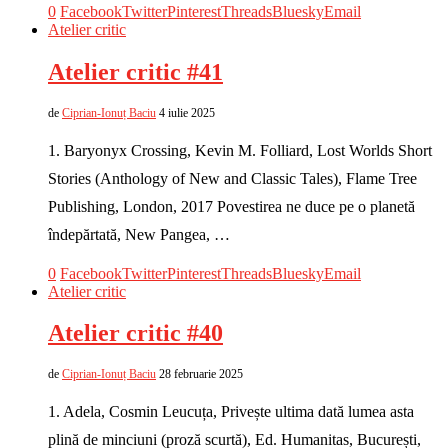
0
Facebook
Twitter
Pinterest
Threads
Bluesky
Email
Atelier critic
Atelier critic #41
de
Ciprian-Ionuț Baciu
4 iulie 2025
1. Baryonyx Crossing, Kevin M. Folliard, Lost Worlds Short
Stories (Anthology of New and Classic Tales), Flame Tree
Publishing, London, 2017 Povestirea ne duce pe o planetă
îndepărtată, New Pangea, …
0
Facebook
Twitter
Pinterest
Threads
Bluesky
Email
Atelier critic
Atelier critic #40
de
Ciprian-Ionuț Baciu
28 februarie 2025
1. Adela, Cosmin Leucuța, Privește ultima dată lumea asta
plină de minciuni (proză scurtă), Ed. Humanitas, București,