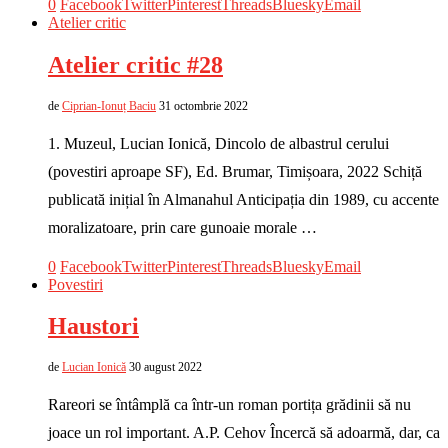
0
Facebook
Twitter
Pinterest
Threads
Bluesky
Email
Atelier critic
Atelier critic #28
de
Ciprian-Ionuț Baciu
31 octombrie 2022
1. Muzeul, Lucian Ionică, Dincolo de albastrul cerului
(povestiri aproape SF), Ed. Brumar, Timișoara, 2022 Schiță
publicată inițial în Almanahul Anticipația din 1989, cu accente
moralizatoare, prin care gunoaie morale …
0
Facebook
Twitter
Pinterest
Threads
Bluesky
Email
Povestiri
Haustori
de
Lucian Ionică
30 august 2022
Rareori se întâmplă ca într-un roman portița grădinii să nu
joace un rol important. A.P. Cehov Încercă să adoarmă, dar, ca