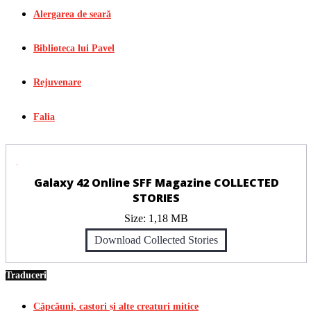
Alergarea de seară
Biblioteca lui Pavel
Rejuvenare
Falia
Galaxy 42 Online SFF Magazine COLLECTED
STORIES
Size:
1,18 MB
Download Collected Stories
Traduceri
Căpcăuni, castori și alte creaturi mitice