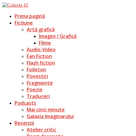
Prima pagină
Ficțiune
Artă grafică
Imagini / Grafică
Filme
Audio-Video
Fan Fiction
Flash fiction
Foileton
Povestiri
Fragmente
Poezie
Traduceri
Podcasts
Mai cinci minute
Galaxia Imaginarului
Recenzii
Atelier critic