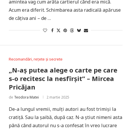
amintea vag cum arăta cartierul când era mică.
Acum era diferit. Schimbarea asta radicală apăruse
de câțiva ani – de …
Recomandări, rețete și secrete
„N-aș putea alege o carte pe care
s-o recitesc la nesfîrșit” – Mircea
Pricăjan
de
Teodora Matei
2 martie 2025
De-a lungul vremii, mulți autori au fost trimiși la
cratiță. Sau la șaibă, după caz. N-a știut nimeni asta
până când autorul nu s-a confesat în vreo lucrare