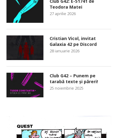
Club G42: E-51741 de
Teodora Matei
27 aprilie 2026
Cristian Vicol, invitat
Galaxia 42 pe Discord
28 ianuarie 2026
Club G42 – Punem pe
tarabă texte și păreri!
25 noiembrie 2025