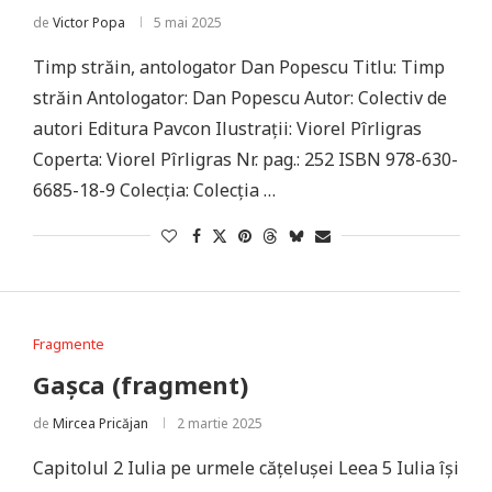
de
Victor Popa
5 mai 2025
Timp străin, antologator Dan Popescu Titlu: Timp
străin Antologator: Dan Popescu Autor: Colectiv de
autori Editura Pavcon Ilustrații: Viorel Pîrligras
Coperta: Viorel Pîrligras Nr. pag.: 252 ISBN 978-630-
6685-18-9 Colecția: Colecția …
Fragmente
Gașca (fragment)
de
Mircea Pricăjan
2 martie 2025
Capitolul 2 Iulia pe urmele cățelușei Leea 5 Iulia își