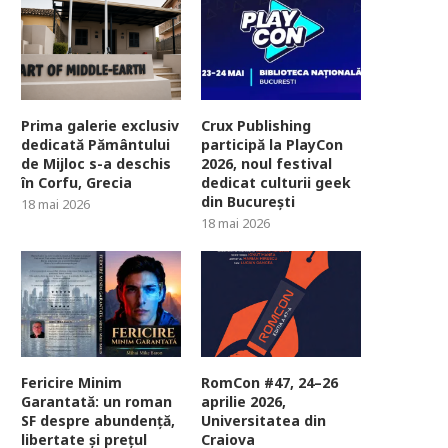
Prima galerie exclusiv
Crux Publishing
dedicată Pământului
participă la PlayCon
de Mijloc s-a deschis
2026, noul festival
în Corfu, Grecia
dedicat culturii geek
din București
18 mai 2026
18 mai 2026
Fericire Minim
RomCon #47, 24–26
Garantată: un roman
aprilie 2026,
SF despre abundență,
Universitatea din
libertate și prețul
Craiova