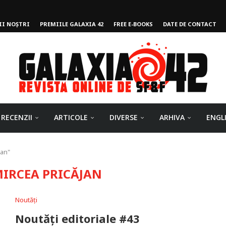
II NOȘTRI
PREMIILE GALAXIA 42
FREE E-BOOKS
DATE DE CONTACT
ului
RECENZII
ARTICOLE
DIVERSE
ARHIVA
ENGL
jan"
IRCEA PRICĂJAN
Noutăți
Noutăți editoriale #43