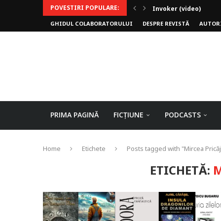
POVESTIRI POPULARE:
Invoker (video)
GHIDUL COLABORATORULUI
DESPRE REVISTĂ
AUTOR
Alergarea de seară
Biblioteca lui Pavel
Rejuvenare
Falia
Arhivele Dincolo-Timp
Axa lui Heron
Jumătatea goală
PRIMA PAGINĂ
FICȚIUNE
PODCASTS
Home
Etichete
Posts tagged with "Mircea Prică
ETICHETĂ:
M