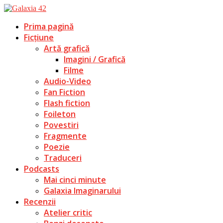
Prima pagină
Ficțiune
Artă grafică
Imagini / Grafică
Filme
Audio-Video
Fan Fiction
Flash fiction
Foileton
Povestiri
Fragmente
Poezie
Traduceri
Podcasts
Mai cinci minute
Galaxia Imaginarului
Recenzii
Atelier critic