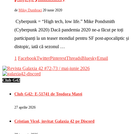
de
Miloș Dumbraci
20 iunie 2020
Cyberpunk = “High tech, low life.” Mike Pondsmith
(Cyberpunk 2020) Dacă pandemia 2020 ne-a făcut pe toți
participanți la un teaser mondial pentru SF post-apocaliptic și
distopic, iată că sezonul …
1
Facebook
Twitter
Pinterest
Threads
Bluesky
Email
Club G42
Club G42: E-51741 de Teodora Matei
27 aprilie 2026
Cristian Vicol, invitat Galaxia 42 pe Discord