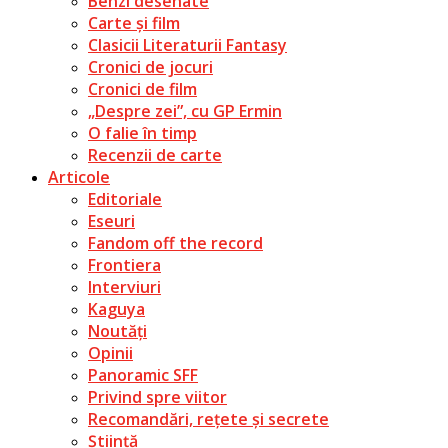
Benzi desenate
Carte și film
Clasicii Literaturii Fantasy
Cronici de jocuri
Cronici de film
„Despre zei”, cu GP Ermin
O falie în timp
Recenzii de carte
Articole
Editoriale
Eseuri
Fandom off the record
Frontiera
Interviuri
Kaguya
Noutăți
Opinii
Panoramic SFF
Privind spre viitor
Recomandări, rețete și secrete
Știință