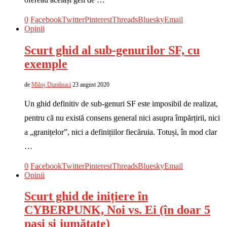
0
Facebook
Twitter
Pinterest
Threads
Bluesky
Email
Opinii
Scurt ghid al sub-genurilor SF, cu
exemple
de
Miloș Dumbraci
23 august 2020
Un ghid definitiv de sub-genuri SF este imposibil de realizat,
pentru că nu există consens general nici asupra împărțirii, nici
a „granițelor”, nici a definițiilor fiecăruia. Totuși, în mod clar
…
0
Facebook
Twitter
Pinterest
Threads
Bluesky
Email
Opinii
Scurt ghid de inițiere în
CYBERPUNK, Noi vs. Ei (în doar 5
pași și jumătate)