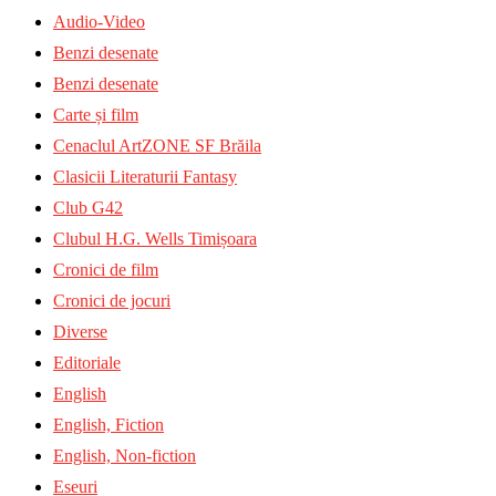
Audio-Video
Benzi desenate
Benzi desenate
Carte și film
Cenaclul ArtZONE SF Brăila
Clasicii Literaturii Fantasy
Club G42
Clubul H.G. Wells Timișoara
Cronici de film
Cronici de jocuri
Diverse
Editoriale
English
English, Fiction
English, Non-fiction
Eseuri