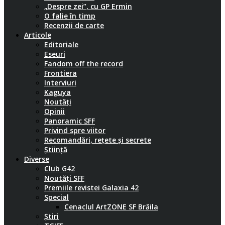
„Despre zei”, cu GP Ermin
O falie în timp
Recenzii de carte
Articole
Editoriale
Eseuri
Fandom off the record
Frontiera
Interviuri
Kaguya
Noutăți
Opinii
Panoramic SFF
Privind spre viitor
Recomandări, rețete și secrete
Știință
Diverse
Club G42
Noutăți SFF
Premiile revistei Galaxia 42
Special
Cenaclul ArtZONE SF Brăila
Știri