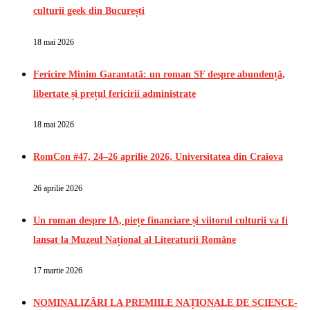
culturii geek din București
18 mai 2026
Fericire Minim Garantată: un roman SF despre abundență,
libertate și prețul fericirii administrate
18 mai 2026
RomCon #47, 24–26 aprilie 2026, Universitatea din Craiova
26 aprilie 2026
Un roman despre IA, piețe financiare și viitorul culturii va fi
lansat la Muzeul Național al Literaturii Române
17 martie 2026
NOMINALIZĂRI LA PREMIILE NAȚIONALE DE SCIENCE-