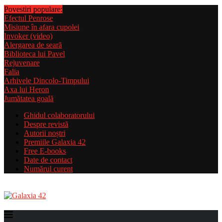
Povestiri populare:
Efectul Penrose
Misiune în afara cupolei
Invoker (video)
Alergarea de seară
Biblioteca lui Pavel
Rejuvenare
Falia
Arhivele Dincolo-Timpului
Axa lui Heron
Jumătatea goală
Ghidul colaboratorului
Despre revistă
Autorii noștri
Premiile Galaxia 42
Free E-books
Date de contact
Numărul curent