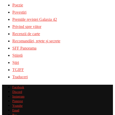
Poezie
Povestiri
Premiile revistei Galaxia 42
Privind spre viitor
Recenzii de carte
Recomandări, rețete și secrete
SFF Panorama
Știință
Știri
TGIFF
Traduceri
Facebook
Discord
Instagram
Pinterest
Youtube
Email
Rss