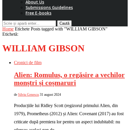
About Us
Submissions Guidelines
Free E-books
Caută
Home
Etichete
Posts tagged with "WILLIAM GIBSON"
Etichetă:
WILLIAM GIBSON
Cronici de film
Alien: Romulus, o regăsire a vechilor
monștri și coșmaruri
de
Silviu Genescu
31 august 2024
Producțiile lui Ridley Scott (regizorul primului Alien, din
1979), Prometheus (2012) și Alien: Covenant (2017) au fost
criticate după premiera lor pentru un aspect indubitabil: nu
ofereau același gen de …