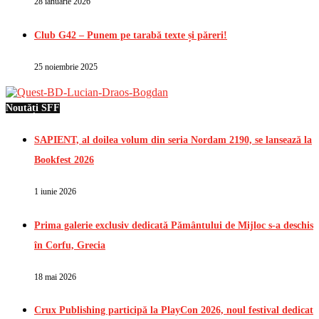
28 ianuarie 2026
Club G42 – Punem pe tarabă texte și păreri!
25 noiembrie 2025
Noutăți SFF
SAPIENT, al doilea volum din seria Nordam 2190, se lansează la
Bookfest 2026
1 iunie 2026
Prima galerie exclusiv dedicată Pământului de Mijloc s-a deschis
în Corfu, Grecia
18 mai 2026
Crux Publishing participă la PlayCon 2026, noul festival dedicat