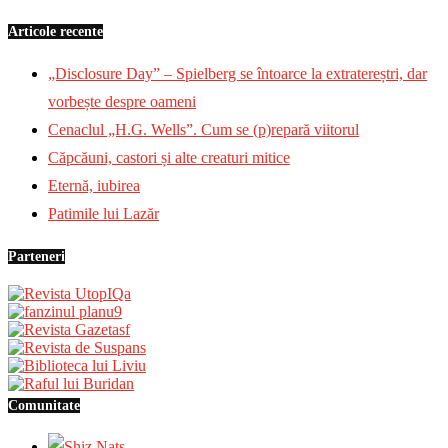
Articole recente
„Disclosure Day” – Spielberg se întoarce la extratereștri, dar
vorbește despre oameni
Cenaclul „H.G. Wells”. Cum se (p)repară viitorul
Căpcăuni, castori și alte creaturi mitice
Eternă, iubirea
Patimile lui Lazăr
Parteneri
Comunitate