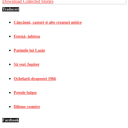
Download Collected Stories
Traduceri
Căpcăuni, castori și alte creaturi mitice
Eternă, iubirea
Patimile lui Lazăr
Să vezi Jupiter
Ochelarii-dragostei 1966
Peștele fulger
Dileme cosmice
Facebook