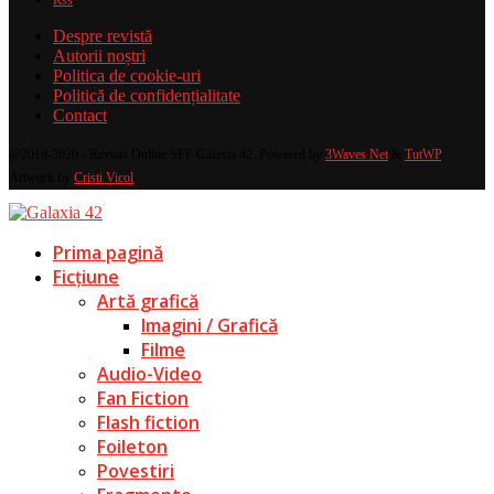
Despre revistă
Autorii noștri
Politica de cookie-uri
Politică de confidențialitate
Contact
@2019-2020 - Revista Online SFF Galaxia 42. Powered by
3Waves Net
&
TutWP
.
Artwork by
Cristi Vicol
.
Prima pagină
Ficțiune
Artă grafică
Imagini / Grafică
Filme
Audio-Video
Fan Fiction
Flash fiction
Foileton
Povestiri