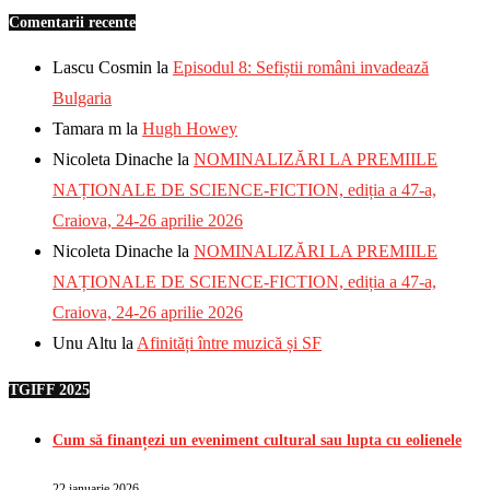
Comentarii recente
Lascu Cosmin
la
Episodul 8: Sefiștii români invadează
Bulgaria
Tamara m
la
Hugh Howey
Nicoleta Dinache
la
NOMINALIZĂRI LA PREMIILE
NAȚIONALE DE SCIENCE-FICTION, ediția a 47-a,
Craiova, 24-26 aprilie 2026
Nicoleta Dinache
la
NOMINALIZĂRI LA PREMIILE
NAȚIONALE DE SCIENCE-FICTION, ediția a 47-a,
Craiova, 24-26 aprilie 2026
Unu Altu
la
Afinități între muzică și SF
TGIFF 2025
Cum să finanțezi un eveniment cultural sau lupta cu eolienele
22 ianuarie 2026