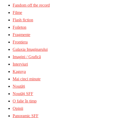
Fandom off the record
Filme
Flash fiction
Foileton
Fragmente
Frontiera
Galaxia Imaginarului
Imagini / Grafică
Interviuri
Kaguya
Mai cinci minute
Noutăți
Noutăți SFF
O falie în timp
Opinii
Panoramic SFF