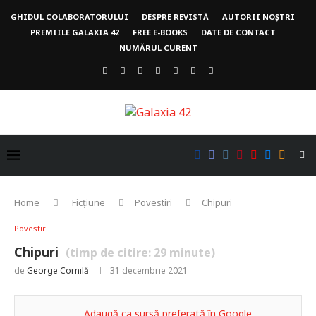
GHIDUL COLABORATORULUI
DESPRE REVISTĂ
AUTORII NOȘTRI
PREMIILE GALAXIA 42
FREE E-BOOKS
DATE DE CONTACT
NUMĂRUL CURENT
Home
Ficțiune
Povestiri
Chipuri
Povestiri
Chipuri
(timp de citire:
29
minute)
de
George Cornilă
31 decembrie 2021
Adaugă ca sursă preferată în Google