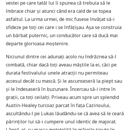
vestei pe care tatăl lui îi spunea că trebuia să le
îmbrace chiar și atunci când era cald de se topea
asfaltul. La urma urmei, de mic fusese învățat să-i
sfideze pe toți cei care i se înfățișau. Așa se construia
un bărbat puternic, un conducător care să ducă mai
departe glorioasa moștenire.
Niciunul dintre cei adunați acolo nu îndrăznea să-l
combată, chiar dacă toți aveau măștile la ei, căci pe
durata festivalului unele atracții nu permiteau
accesul decât cu mască. Și le ascunseseră la piept sau
și le îndesaseră în buzunare. Încercau să-i intre în
grații, ca toți ceilalți. Priveau acum spre un splendid
Austin-Healey turcoaz parcat în fața Cazinoului,
ascultându-l pe Lukas lăudându-se că avea să le ceară
părinților lui să-i cumpere unul identic de majorat.
Lângă el, cu masca mototolită în mâinile ținute în