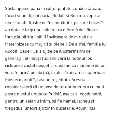
Sticla ajunse până în colțul piațetei, unde stăteau,
tăcuți și umili, doi paria, Rudolf și Bertina, copii ai
unor familii lipsite de însemnătate, pe care Lukas îi
acceptase în grupul său tot ca o formă de sfidare,
întrucât părinții săi îl învățaseră de mic să nu
fraternizeze cu mujicii și plebeii. De altfel, familia lui
Rudolf, Bauerii, îi slujise pe Klostermanni de
generații, el însuși lucrând vara la hotelul lor,
ciclopicul castel neogotic construit cu mai bine de un
veac în urmă pe obcină, la ale cărui caturi superioare
Klostermannii își aveau reședința. Aceștia
consideraseră că un post de recepționer era cu mult
peste nivelul unuia ca Rudolf, așa că-i îngăduiseră,
pentru un salariu infim, să fie hamal, lacheu și
trepăduș, uneori ajutor în bucătărie. Acum însă