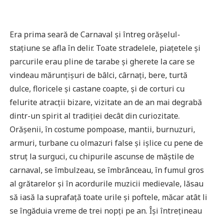
Era prima seară de Carnaval și întreg orășelul-
stațiune se afla în delir. Toate stradelele, piațetele și
parcurile erau pline de tarabe și gherete la care se
vindeau mărunțișuri de bâlci, cârnați, bere, turtă
dulce, floricele și castane coapte, și de corturi cu
felurite atracții bizare, vizitate an de an mai degrabă
dintr-un spirit al tradiției decât din curiozitate.
Orășenii, în costume pompoase, mantii, burnuzuri,
armuri, turbane cu olmazuri false și ișlice cu pene de
struț la surguci, cu chipurile ascunse de măștile de
carnaval, se îmbulzeau, se îmbrânceau, în fumul gros
al grătarelor și în acordurile muzicii medievale, lăsau
să iasă la suprafață toate urile și poftele, măcar atât li
se îngăduia vreme de trei nopți pe an. Își întrețineau