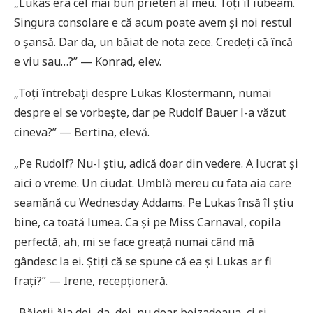
„Lukas era cel mai bun prieten al meu. Toți îl iubeam.
Singura consolare e că acum poate avem și noi restul
o șansă. Dar da, un băiat de nota zece. Credeți că încă
e viu sau…?” — Konrad, elev.
„Toți întrebați despre Lukas Klostermann, numai
despre el se vorbește, dar pe Rudolf Bauer l-a văzut
cineva?” — Bertina, elevă.
„Pe Rudolf? Nu-l știu, adică doar din vedere. A lucrat și
aici o vreme. Un ciudat. Umblă mereu cu fata aia care
seamănă cu Wednesday Addams. Pe Lukas însă îl știu
bine, ca toată lumea. Ca și pe Miss Carnaval, copila
perfectă, ah, mi se face greață numai când mă
gândesc la ei. Știți că se spune că ea și Lukas ar fi
frați?” — Irene, recepționeră.
„Băieții ăia doi, da, doi, nu doar beizadeaua, ci și