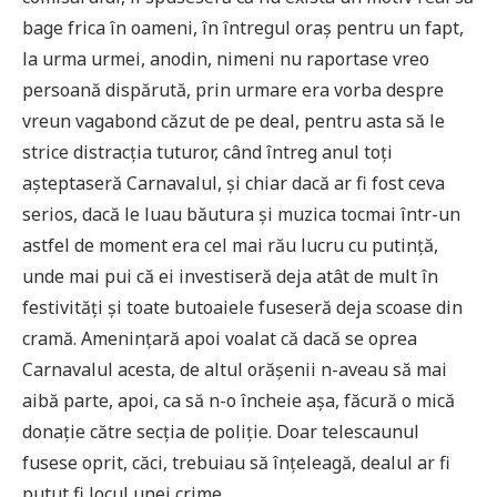
bage frica în oameni, în întregul oraș pentru un fapt,
la urma urmei, anodin, nimeni nu raportase vreo
persoană dispărută, prin urmare era vorba despre
vreun vagabond căzut de pe deal, pentru asta să le
strice distracția tuturor, când întreg anul toți
așteptaseră Carnavalul, și chiar dacă ar fi fost ceva
serios, dacă le luau băutura și muzica tocmai într-un
astfel de moment era cel mai rău lucru cu putință,
unde mai pui că ei investiseră deja atât de mult în
festivități și toate butoaiele fuseseră deja scoase din
cramă. Amenințară apoi voalat că dacă se oprea
Carnavalul acesta, de altul orășenii n-aveau să mai
aibă parte, apoi, ca să n-o încheie așa, făcură o mică
donație către secția de poliție. Doar telescaunul
fusese oprit, căci, trebuiau să înțeleagă, dealul ar fi
putut fi locul unei crime.