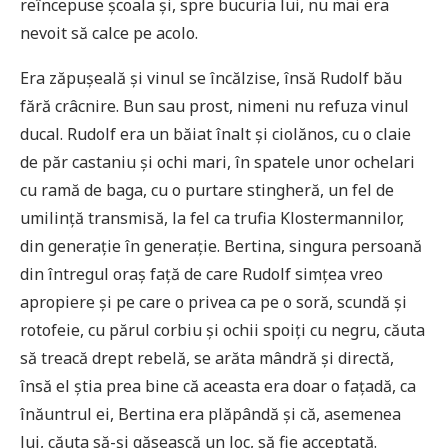
reîncepuse școala și, spre bucuria lui, nu mai era
nevoit să calce pe acolo.
Era zăpușeală și vinul se încălzise, însă Rudolf bău
fără crâcnire. Bun sau prost, nimeni nu refuza vinul
ducal. Rudolf era un băiat înalt și ciolănos, cu o claie
de păr castaniu și ochi mari, în spatele unor ochelari
cu ramă de baga, cu o purtare stingheră, un fel de
umilință transmisă, la fel ca trufia Klostermannilor,
din generație în generație. Bertina, singura persoană
din întregul oraș față de care Rudolf simțea vreo
apropiere și pe care o privea ca pe o soră, scundă și
rotofeie, cu părul corbiu și ochii spoiți cu negru, căuta
să treacă drept rebelă, se arăta mândră și directă,
însă el știa prea bine că aceasta era doar o fațadă, ca
înăuntrul ei, Bertina era plăpândă și că, asemenea
lui, căuta să-și găsească un loc, să fie acceptată.