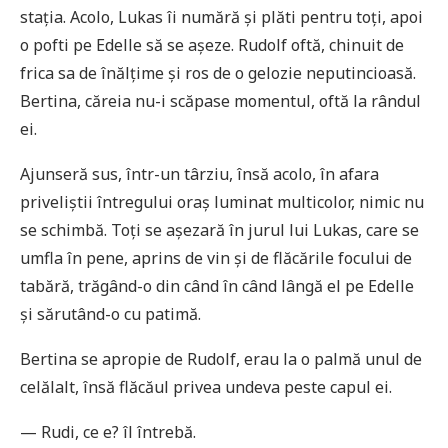
stația. Acolo, Lukas îi numără și plăti pentru toți, apoi
o pofti pe Edelle să se așeze. Rudolf oftă, chinuit de
frica sa de înălțime și ros de o gelozie neputincioasă.
Bertina, căreia nu-i scăpase momentul, oftă la rândul
ei.
Ajunseră sus, într-un târziu, însă acolo, în afara
priveliștii întregului oraș luminat multicolor, nimic nu
se schimbă. Toți se așezară în jurul lui Lukas, care se
umfla în pene, aprins de vin și de flăcările focului de
tabără, trăgând-o din când în când lângă el pe Edelle
și sărutând-o cu patimă.
Bertina se apropie de Rudolf, erau la o palmă unul de
celălalt, însă flăcăul privea undeva peste capul ei.
— Rudi, ce e? îl întrebă.