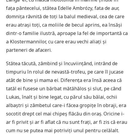
fața pântecelui, stătea Edelle Ambrózy, fata de aur,
domnița râvnită de toți la balul medieval, cea de care
erau atrași toți, ca moliile de becul aprins, ea însăși
dintr-o familie ilustră, aproape la fel de importantă ca
a Klostermannilor, cu care erau vechi aliați și
parteneri de afaceri.
Stătea tăcută, zâmbind și încuviințând, intrând de
timpuriu în rolul de nevastă-trofeu, pe care îl jucase
atât de bine și mama ei. Diferența era însă aceea că
tatăl ei fusese un bărbat mătăhălos și slut, pe când
Lukas, înalt și bine legat, cu părul său bălai, ochii
albaștri și zâmbetul care-i făcea gropițe în obraji, era
socotit drept cel mai chipeș flăcău din oraș. Oricine i-
ar fi privit și ar fi aflat că nu sunt frați, ar fi zis că erau
cum nu se putea mai potriviți unul pentru celălalt.