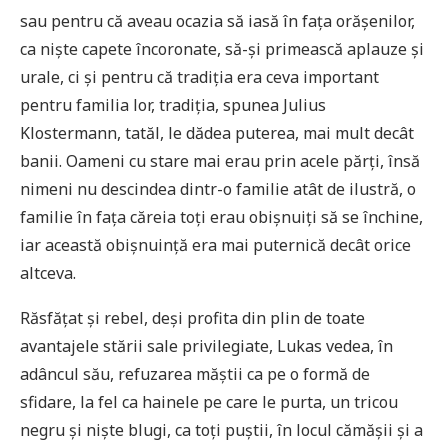
sau pentru că aveau ocazia să iasă în fața orășenilor,
ca niște capete încoronate, să-și primească aplauze și
urale, ci și pentru că tradiția era ceva important
pentru familia lor, tradiția, spunea Julius
Klostermann, tatăl, le dădea puterea, mai mult decât
banii. Oameni cu stare mai erau prin acele părți, însă
nimeni nu descindea dintr-o familie atât de ilustră, o
familie în fața căreia toți erau obișnuiți să se închine,
iar această obișnuință era mai puternică decât orice
altceva.
Răsfățat și rebel, deși profita din plin de toate
avantajele stării sale privilegiate, Lukas vedea, în
adâncul său, refuzarea măștii ca pe o formă de
sfidare, la fel ca hainele pe care le purta, un tricou
negru și niște blugi, ca toți puștii, în locul cămășii și a