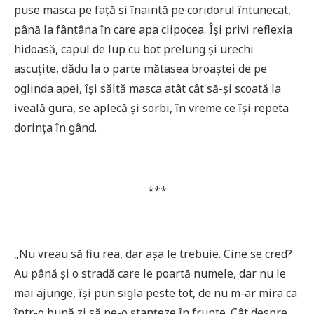
puse masca pe față și înaintă pe coridorul întunecat,
până la fântâna în care apa clipocea. Își privi reflexia
hidoasă, capul de lup cu bot prelung și urechi
ascuțite, dădu la o parte mătasea broaștei de pe
oglinda apei, își săltă masca atât cât să-și scoată la
iveală gura, se aplecă și sorbi, în vreme ce își repeta
dorința în gând.
***
„Nu vreau să fiu rea, dar așa le trebuie. Cine se cred?
Au până și o stradă care le poartă numele, dar nu le
mai ajunge, își pun sigla peste tot, de nu m-ar mira ca
într-o bună zi să ne-o ștanțeze în frunte. Cât despre