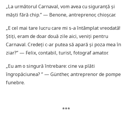
„La următorul Carnaval, vom avea cu siguranță și
măști fără chip.” — Benone, antreprenor, chioșcar.
„E cel mai tare lucru care mi s-a întâmplat vreodată!
Știți, eram de doar două zile aici, veniți pentru
Carnaval. Credeți c-ar putea să apară și poza mea în
ziar?” — Felix, contabil, turist, fotograf amator.
„Eu am o singură întrebare: cine va plăti
îngropăciunea? ” — Günther, antreprenor de pompe
funebre.
***