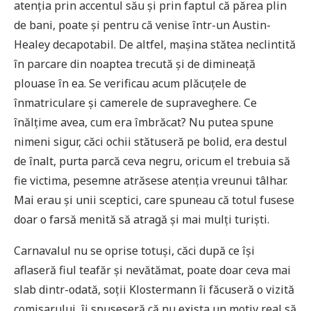
atenția prin accentul său și prin faptul că părea plin
de bani, poate și pentru că venise într-un Austin-
Healey decapotabil. De altfel, mașina stătea neclintită
în parcare din noaptea trecută și de dimineață
plouase în ea. Se verificau acum plăcuțele de
înmatriculare și camerele de supraveghere. Ce
înălțime avea, cum era îmbrăcat? Nu putea spune
nimeni sigur, căci ochii stătuseră pe bolid, era destul
de înalt, purta parcă ceva negru, oricum el trebuia să
fie victima, pesemne atrăsese atenția vreunui tâlhar.
Mai erau și unii sceptici, care spuneau că totul fusese
doar o farsă menită să atragă și mai mulți turiști.
Carnavalul nu se oprise totuși, căci după ce își
aflaseră fiul teafăr și nevătămat, poate doar ceva mai
slab dintr-odată, soții Klostermann îi făcuseră o vizită
comisarului, îi spuseseră că nu exista un motiv real să