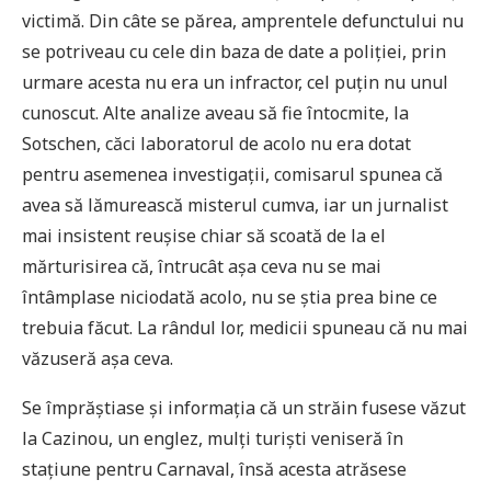
victimă. Din câte se părea, amprentele defunctului nu
se potriveau cu cele din baza de date a poliției, prin
urmare acesta nu era un infractor, cel puțin nu unul
cunoscut. Alte analize aveau să fie întocmite, la
Sotschen, căci laboratorul de acolo nu era dotat
pentru asemenea investigații, comisarul spunea că
avea să lămurească misterul cumva, iar un jurnalist
mai insistent reușise chiar să scoată de la el
mărturisirea că, întrucât așa ceva nu se mai
întâmplase niciodată acolo, nu se știa prea bine ce
trebuia făcut. La rândul lor, medicii spuneau că nu mai
văzuseră așa ceva.
Se împrăștiase și informația că un străin fusese văzut
la Cazinou, un englez, mulți turiști veniseră în
stațiune pentru Carnaval, însă acesta atrăsese