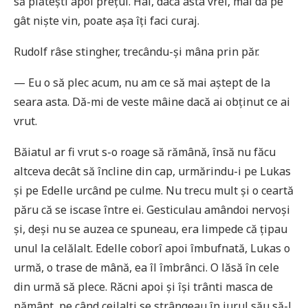
să plătești apoi prețul. Hai, dacă asta vrei, mai dă pe
gât niște vin, poate așa îți faci curaj.
Rudolf râse stingher, trecându-și mâna prin păr.
— Eu o să plec acum, nu am ce să mai aștept de la
seara asta. Dă-mi de veste mâine dacă ai obținut ce ai
vrut.
Băiatul ar fi vrut s-o roage să rămână, însă nu făcu
altceva decât să încline din cap, urmărindu-i pe Lukas
și pe Edelle urcând pe culme. Nu trecu mult și o ceartă
păru că se iscase între ei. Gesticulau amândoi nervoși
și, deși nu se auzea ce spuneau, era limpede că țipau
unul la celălalt. Edelle coborî apoi îmbufnată, Lukas o
urmă, o trase de mână, ea îl îmbrânci. O lăsă în cele
din urmă să plece. Răcni apoi și își trânti masca de
pământ, pe când ceilalți se strângeau în jurul său să-l