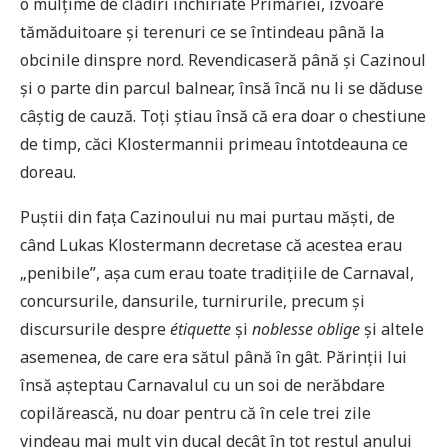
o mulțime de clădiri închiriate Primăriei, izvoare
tămăduitoare și terenuri ce se întindeau până la
obcinile dinspre nord. Revendicaseră până și Cazinoul
și o parte din parcul balnear, însă încă nu li se dăduse
câștig de cauză. Toți știau însă că era doar o chestiune
de timp, căci Klostermannii primeau întotdeauna ce
doreau.
Puștii din fața Cazinoului nu mai purtau măști, de
când Lukas Klostermann decretase că acestea erau
„penibile”, așa cum erau toate tradițiile de Carnaval,
concursurile, dansurile, turnirurile, precum și
discursurile despre
étiquette
și
noblesse oblige
și altele
asemenea, de care era sătul până în gât. Părinții lui
însă așteptau Carnavalul cu un soi de nerăbdare
copilărească, nu doar pentru că în cele trei zile
vindeau mai mult vin ducal decât în tot restul anului