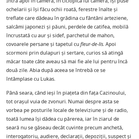
Intră apoi în cameră, în ciclopica lui cameră, își puse
ochelarii și își făcu ochii roată, ferestre înalte și
treflate care dădeau în grădina cu fântâni arteziene,
salcâmi japonezi și păuni, perdele de catifea, mobilă
încrustată cu aur și sidef, parchetul de mahon,
covoarele persane și tapetul cu
fleur-de-lis
. Apoi
scormoni prin dulapuri și sertare, curios să atingă
măcar toate câte aveau să mai fie ale lui pentru încă
două zile. Abia după aceea se întrebă ce se
întâmplase cu Lukas.
Până seara, când ieși în piațeta din fața Cazinoului,
tot orașul vuia de zvonuri. Numai despre asta se
vorbea pe posturile locale de televiziune și de radio,
toată lumea își dădea cu părerea, iar în ziarul de
seară nu se găseau decât cuvinte precum anchetă,
interogatoriu, audiere, declarații, depoziții, suspect și