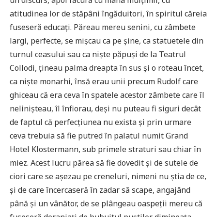
un discurs, apoi făcură cu mâna mulțimii, cu
atitudinea lor de stăpâni îngăduitori, în spiritul căreia
fuseseră educați. Păreau mereu senini, cu zâmbete
largi, perfecte, se mișcau ca pe șine, ca statuetele din
turnul ceasului sau ca niște păpuși de la Teatrul
Collodi, țineau palma dreapta în sus și o roteau încet,
ca niște monarhi, însă erau unii precum Rudolf care
ghiceau că era ceva în spatele acestor zâmbete care îl
nelinișteau, îl înfiorau, deși nu puteau fi siguri decât
de faptul că perfecțiunea nu exista și prin urmare
ceva trebuia să fie putred în palatul numit Grand
Hotel Klostermann, sub primele straturi sau chiar în
miez. Acest lucru părea să fie dovedit și de sutele de
ciori care se așezau pe creneluri, nimeni nu știa de ce,
și de care încercaseră în zadar să scape, angajând
până și un vânător, de se plângeau oaspeții mereu că