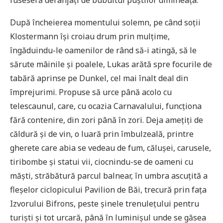
fuseseră deranjați de bubuitul puștilor dimineața.
După încheierea momentului solemn, pe când soții
Klostermann își croiau drum prin mulțime,
îngăduindu-le oamenilor de rând să-i atingă, să le
sărute mâinile și poalele, Lukas arătă spre focurile de
tabără aprinse pe Dunkel, cel mai înalt deal din
împrejurimi. Propuse să urce până acolo cu
telescaunul, care, cu ocazia Carnavalului, funcționa
fără contenire, din zori până în zori. Deja amețiți de
căldură și de vin, o luară prin îmbulzeală, printre
gherete care abia se vedeau de fum, călușei, carusele,
tiribombe și statui vii, ciocnindu-se de oameni cu
măști, străbătură parcul balnear, în umbra ascuțită a
fleșelor ciclopicului Pavilion de Băi, trecură prin fața
Izvorului Bifrons, peste șinele trenulețului pentru
turiști și tot urcară, până în luminișul unde se găsea