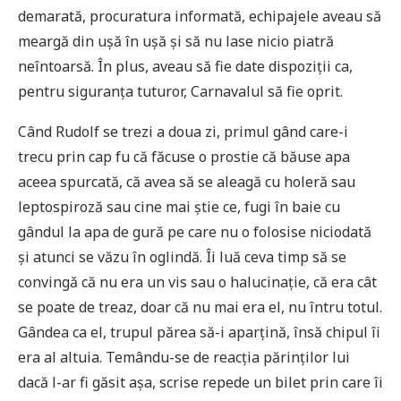
demarată, procuratura informată, echipajele aveau să
meargă din ușă în ușă și să nu lase nicio piatră
neîntoarsă. În plus, aveau să fie date dispoziții ca,
pentru siguranța tuturor, Carnavalul să fie oprit.
Când Rudolf se trezi a doua zi, primul gând care-i
trecu prin cap fu că făcuse o prostie că băuse apa
aceea spurcată, că avea să se aleagă cu holeră sau
leptospiroză sau cine mai știe ce, fugi în baie cu
gândul la apa de gură pe care nu o folosise niciodată
și atunci se văzu în oglindă. Îi luă ceva timp să se
convingă că nu era un vis sau o halucinație, că era cât
se poate de treaz, doar că nu mai era el, nu întru totul.
Gândea ca el, trupul părea să-i aparțină, însă chipul îi
era al altuia. Temându-se de reacția părinților lui
dacă l-ar fi găsit așa, scrise repede un bilet prin care îi