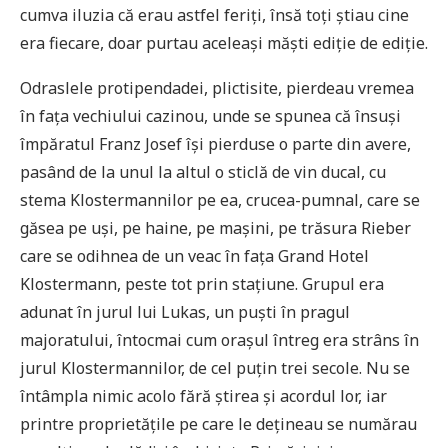
cumva iluzia că erau astfel feriți, însă toți știau cine
era fiecare, doar purtau aceleași măști ediție de ediție.
Odraslele protipendadei, plictisite, pierdeau vremea
în fața vechiului cazinou, unde se spunea că însuși
împăratul Franz Josef își pierduse o parte din avere,
pasând de la unul la altul o sticlă de vin ducal, cu
stema Klostermannilor pe ea, crucea-pumnal, care se
găsea pe uși, pe haine, pe mașini, pe trăsura Rieber
care se odihnea de un veac în fața Grand Hotel
Klostermann, peste tot prin stațiune. Grupul era
adunat în jurul lui Lukas, un puști în pragul
majoratului, întocmai cum orașul întreg era strâns în
jurul Klostermannilor, de cel puțin trei secole. Nu se
întâmpla nimic acolo fără știrea și acordul lor, iar
printre proprietățile pe care le dețineau se numărau