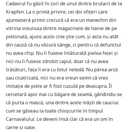
Cadavrul fu găsit în zori de unul dintre brutarii de la
Krapfen. La o primă privire, cei doi ofițeri care
ajunseseră primii crezură că era un manechin din
vitrina vreunuia dintre magazinele de haine de pe
pietonală, ajuns acolo cine știe cum, și asta nu atât
din cauză că nu văzură sânge, ci pentru că defunctul
nu avea chip. Nu îi fusese înlăturată pielea feței și
nici nu îi fusese zdrobit capul, doar că nu avea
trăsături, fața îi era cu totul netedă. Nu părea arsă
sau cicatrizată, nici nu era vreun semn că vreo
imitație de piele ar fi fost cusută pe deasupra. Îl
cercetară apoi mai cu băgare de seamă, gândindu-se
că purta o mască, una dintre acele măști de cauciuc
cum se găseau la toate chioșcurile în timpul
Carnavalului. Le deveni însă clar că era un om în
carne și oase.