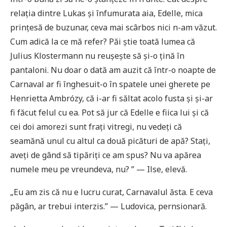
relația dintre Lukas și înfumurata aia, Edelle, mica
prințesă de buzunar, ceva mai scârbos nici n-am văzut.
Cum adică la ce mă refer? Păi știe toată lumea că
Julius Klostermann nu reușește să și-o țină în
pantaloni. Nu doar o dată am auzit că într-o noapte de
Carnaval ar fi înghesuit-o în spatele unei gherete pe
Henrietta Ambrózy, că i-ar fi săltat acolo fusta și și-ar
fi făcut felul cu ea. Pot să jur că Edelle e fiica lui și că
cei doi amorezi sunt frați vitregi, nu vedeți că
seamănă unul cu altul ca două picături de apă? Stați,
aveți de gând să tipăriți ce am spus? Nu va apărea
numele meu pe vreundeva, nu? ” — Ilse, elevă.
„Eu am zis că nu e lucru curat, Carnavalul ăsta. E ceva
păgân, ar trebui interzis.” — Ludovica, pernsionară.