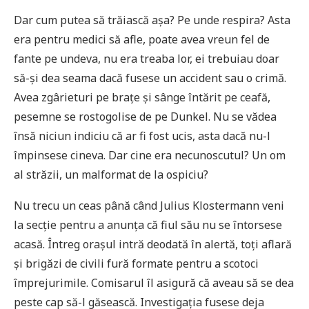
Dar cum putea să trăiască așa? Pe unde respira? Asta
era pentru medici să afle, poate avea vreun fel de
fante pe undeva, nu era treaba lor, ei trebuiau doar
să-și dea seama dacă fusese un accident sau o crimă.
Avea zgârieturi pe brațe și sânge întărit pe ceafă,
pesemne se rostogolise de pe Dunkel. Nu se vădea
însă niciun indiciu că ar fi fost ucis, asta dacă nu-l
împinsese cineva. Dar cine era necunoscutul? Un om
al străzii, un malformat de la ospiciu?
Nu trecu un ceas până când Julius Klostermann veni
la secție pentru a anunța că fiul său nu se întorsese
acasă. Întreg orașul intră deodată în alertă, toți aflară
și brigăzi de civili fură formate pentru a scotoci
împrejurimile. Comisarul îl asigură că aveau să se dea
peste cap să-l găsească. Investigația fusese deja