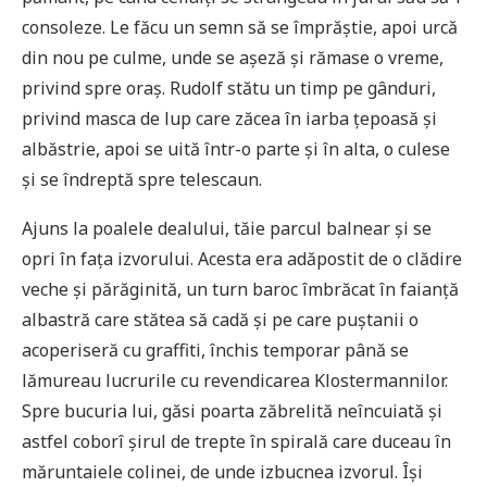
consoleze. Le făcu un semn să se împrăștie, apoi urcă
din nou pe culme, unde se așeză și rămase o vreme,
privind spre oraș. Rudolf stătu un timp pe gânduri,
privind masca de lup care zăcea în iarba țepoasă și
albăstrie, apoi se uită într-o parte și în alta, o culese
și se îndreptă spre telescaun.
Ajuns la poalele dealului, tăie parcul balnear și se
opri în fața izvorului. Acesta era adăpostit de o clădire
veche și părăginită, un turn baroc îmbrăcat în faianță
albastră care stătea să cadă și pe care puștanii o
acoperiseră cu graffiti, închis temporar până se
lămureau lucrurile cu revendicarea Klostermannilor.
Spre bucuria lui, găsi poarta zăbrelită neîncuiată și
astfel coborî șirul de trepte în spirală care duceau în
măruntaiele colinei, de unde izbucnea izvorul. Își