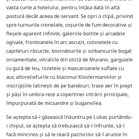
vasta curte a hotelului, pentru întâia dată în altă
postură decât aceea de servant. Se opri o clipă, privind
spre turnurile crenelate, coșurile de fum decorative și
fleșele aparent infinite, galeriile boltite și arcadele
ogivale, frontoanele în arc ascuțit, colonetele cu
capiteluri răsucite, bovindourile și solbancurile bogat
ornamentate, vitraliile din sticlă de Murano, garguiele
cu gură de leu, rozetele și mascaroanele suflate cu
aur, altoreliefurile cu blazonul Klostermannilor și
inscripțiile latinești de pe bandouri, trase aer în piept
și păși în umbra rece a copertinei intrării principale,
împurpurată de micsandre și buganvilea.
Se aștepta să-l găsească înăuntru pe Lukas purtându-
i chipul, se aștepta să trebuiască să-l înfrunte, să-l
facă mincinos și să le ceară paznicilor să-l arunce în