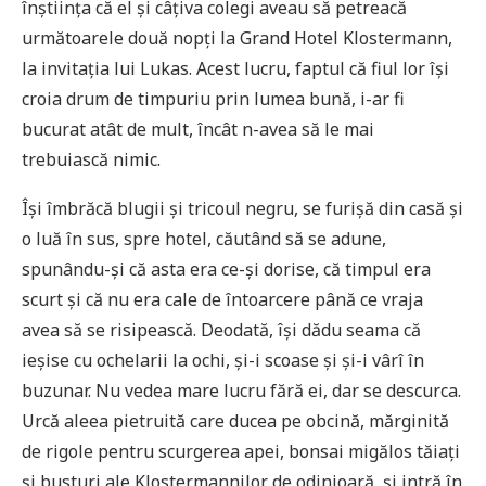
înștiința că el și câțiva colegi aveau să petreacă
următoarele două nopți la Grand Hotel Klostermann,
la invitația lui Lukas. Acest lucru, faptul că fiul lor își
croia drum de timpuriu prin lumea bună, i-ar fi
bucurat atât de mult, încât n-avea să le mai
trebuiască nimic.
Își îmbrăcă blugii și tricoul negru, se furișă din casă și
o luă în sus, spre hotel, căutând să se adune,
spunându-și că asta era ce-și dorise, că timpul era
scurt și că nu era cale de întoarcere până ce vraja
avea să se risipească. Deodată, își dădu seama că
ieșise cu ochelarii la ochi, și-i scoase și și-i vârî în
buzunar. Nu vedea mare lucru fără ei, dar se descurca.
Urcă aleea pietruită care ducea pe obcină, mărginită
de rigole pentru scurgerea apei, bonsai migălos tăiați
și busturi ale Klostermannilor de odinioară, și intră în