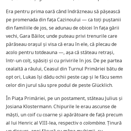
Era pentru prima oară când îndrăzneau să pășească
pe promenada din fața Cazinoului — ca toți puștanii
din familiile de jos, se adunau de obicei în fața gării
vechi, Gara Băilor, unde puteau privi trenurile care
părăseau orașul și visa că erau în ele, că plecau de
acolo pentru totdeauna —, așa că stăteau retrași,
într-un colț, spăsiți și cu privirile în jos. De pe partea
cealaltă a râului, Ceasul din Turnul Primăriei bătu de
opt ori, Lukas își dădu ochii peste cap și le făcu semn
celor din jurul său spre podul de peste Glücklich.
În Piața Primăriei, pe un postament, stăteau Julius și
Josiana Klostermann. Chipurile le erau ascunse de
măști, un coif cu coarne și apărătoare de față precum
al lui Henric al VIII-lea, respectiv o
colombina
. Ținură