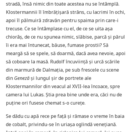
stradă, însă nimic din toate acestea nu se întâmplă.
Klostermannii îl îmbrățișară strâns, cu lacrimi în ochi,
apoi îl pălmuiră zdravăn pentru spaima prin care-i
trecuse. Ce se întâmplase cu el, de ce se uita așa
chiorâș, de ce nu spunea nimic, slăbise, parcă și părul
îi era mai întunecat, băuse, fumase prostii? Să
meargă să se spele, să doarmă, dacă avea nevoie, apoi
să coboare la masă. Rudolf încuviință și urcă scările
din marmură de Dalmația, pe sub frescele cu scene
din
Geneză
și lungul șir de portrete ale
Klostermannilor din veacul al XVII-lea încoace, spre
camera lui Lukas. Știa prea bine unde era, căci nu de
puține ori fusese chemat s-o curețe.
Se dădu cu apă rece pe față și rămase o vreme în baia
de cobalt, privindu-se în uriașa oglindă venețiană.