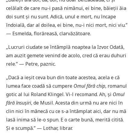
celălalt de care nu-i pasă nimănui, ei bine, băieții ăia
doi sunt și nu sunt. Adică, unul e mort, nu încape
îndoială, dar al doilea, ei bine, nu-i nici mort, nici viu.”
— Esmelda, florăreasă, clarvăzătoare.
„Lucruri ciudate se întâmplă noaptea la Izvor. Odată,
am auzit gemete venind de acolo, cred că erau duhuri
rele.” — Petre, paznic.
„Dacă a ieșit ceva bun din toate acestea, acela e că
lumea face coadă să cumpere
Omul fără chip
, romanul
gotic al lui Roland Klingel. Vi-l recomand. Ah, și
Omul
fără însușiri
, de Musil. Acesta din urmă nu are nici în
clin nici în mânecă cu ce s-a întâmplat aici, dar nu mă
lasă inima să le-o spun. E o carte bună, merită citită.
Și e scumpă.” — Lothar, librar.