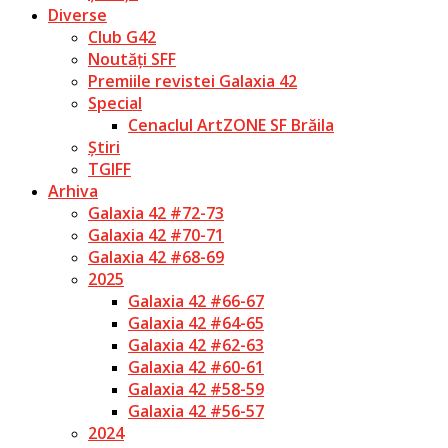
Diverse
Club G42
Noutăți SFF
Premiile revistei Galaxia 42
Special
Cenaclul ArtZONE SF Brăila
Știri
TGIFF
Arhiva
Galaxia 42 #72-73
Galaxia 42 #70-71
Galaxia 42 #68-69
2025
Galaxia 42 #66-67
Galaxia 42 #64-65
Galaxia 42 #62-63
Galaxia 42 #60-61
Galaxia 42 #58-59
Galaxia 42 #56-57
2024