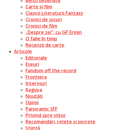
Benzi desenate
Carte și film
Clasicii Literaturii Fantasy
Cronici de jocuri
Cronici de film
„Despre zei”, cu GP Ermin
O falie în timp
Recenzii de carte
Articole
Editoriale
Eseuri
Fandom off the record
Frontiera
Interviuri
Kaguya
Noutăți
Opinii
Panoramic SFF
Privind spre viitor
Recomandări, rețete și secrete
Știință