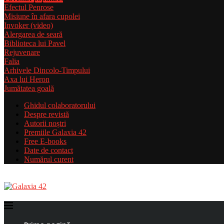
Efectul Penrose
Misiune în afara cupolei
Invoker (video)
Alergarea de seară
Biblioteca lui Pavel
Rejuvenare
Falia
Arhivele Dincolo-Timpului
Axa lui Heron
Jumătatea goală
Ghidul colaboratorului
Despre revistă
Autorii noștri
Premiile Galaxia 42
Free E-books
Date de contact
Numărul curent