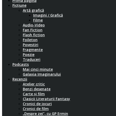
Prima pagină
Ficțiune
Artă grafică
Imagini / Grafică
Filme
Audio-Video
Fan Fiction
Flash fiction
Foileton
Povestiri
Fragmente
Poezie
Traduceri
Podcasts
Mai cinci minute
Galaxia Imaginarului
Recenzii
Atelier critic
Benzi desenate
Carte și film
Clasicii Literaturii Fantasy
Cronici de jocuri
Cronici de film
„Despre zei”, cu GP Ermin