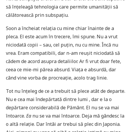
să înțeleagă tehnologia care permite umanității să
călătorească prin subspațiu.
Soon a încheiat relația cu mine chiar înainte de a
pleca. El este acum în trecere, îmi spune. Nu a vrut
niciodată copii – sau, cel puțin, nu cu mine. Încă nu
vrea. Eram compatibili, dar n-am reușit niciodată să
cădem de acord asupra detaliilor. Ar fi vrut doar fete,
ceea ce mie-mi părea absurd. Viața e absurdă, dar
când vine vorba de procreație, acolo trag linie.
Tot nu înțeleg de ce a trebuit să plece atât de departe.
Nu e cea mai îndepărtată dintre lumi , dar e la o
depărtare considerabilă de Pământ. El nu se va mai
întoarce.
Ea
nu se va mai întoarce. Deja mă gândesc la
o altă relație. Dar întâi ar trebui să plec din Japonia.