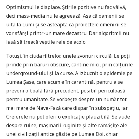
Optimismul le displace. Știrile pozitive nu fac vâlvă,
deci mass-media nu le agreează. Așa că oamenii se
uită la Lumi și se așteaptă că proiectele omenirii se
vor sfârși printr-un mare dezastru. Dar algoritmii nu
lasă să treacă veștile rele de acolo.
Totuși, în ciuda filtrelor, unele zvonuri circulă. Le poți
prinde prin baruri obscure, cantine mici, prin colțurile
underground-ului și la curse. A izbucnit o epidemie pe
Lumea Șase, care acum e în carantină, pentru a se
preveni o boală fără precedent, posibil periculoasă
pentru umanitate. Se vorbește despre un număr tot
mai mare de Nave-Fază care dispar în subspațiu, iar
Creierele nu pot oferi o explicație plauzibilă. Se aude
despre ruine, mașinării ruginite și alte rămășițe ale
unei civilizații antice găsite pe Lumea Doi, chiar