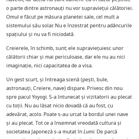
o parte dintre astronauți nu vor supraviețui călătoriei.
Omul e făcut pe măsura planetei sale, cel mult a
sistemului său solar. Nu e înzestrat pentru adâncurile
spațiului și nu va fi niciodată.
Creierele, în schimb, sunt; ele supraviețuiesc unor
călătorii chiar și mai periculoase, dar ele nu au nici
imaginație, nici capacitatea de a visa.
Un gest scurt, și întreaga scenă (pești, bule,
astronauți, Creiere, nave) dispare. Privesc din nou
spre pacul Yoyogi. S-a întunecat și vizitatorii au plecat
cu toții. Nu au lăsat nicio dovadă că au fost, cu
adevărat, acolo. Poate s-au urcat la bordul unei nave
și au plecat. Tot ce a însemnat vreodată cultura și
societatea Japoneză s-a mutat în
Lumi
. De parcă