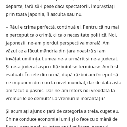
departe, fără să-i pese dacă spectatorii, împrăștiați
prin toată Japonia, îl ascultă sau nu.
– Răul e crima perfectă, continuă el. Pentru că nu mai
e perceput ca o crimă, ci ca o necesitate politică. Noi,
japonezii, ne-am pierdut perspectiva morală. Am
văzut ce a făcut mândria din țara noastră și am
învățat umilința. Lumea ne-a urmărit și ne-a judecat.
Și ne-a judecat aspru. Războiul se terminase. Am fost
evaluați. În cele din urmă, după război am început să
ne impunem din nou la nivel mondial, dar de data asta
am făcut-o pașnic. Dar ne-am întors noi vreodată la
vremurile de demult? La vremurile moralității?
Și acum ați ajuns o țară de categoria a treia, cuget eu.
China conduce economia lumii și o face cu o mână de
fier și, ocazional, cu intervenții militare, poporul