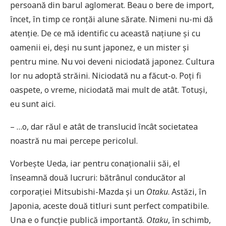
persoană din barul aglomerat. Beau o bere de import,
încet, în timp ce ronțăi alune sărate. Nimeni nu-mi dă
atenție. De ce mă identific cu această națiune și cu
oamenii ei, deși nu sunt japonez, e un mister și
pentru mine. Nu voi deveni niciodată japonez. Cultura
lor nu adoptă străini. Niciodată nu a făcut-o. Poți fi
oaspete, o vreme, niciodată mai mult de atât. Totuși,
eu sunt aici.
– …o, dar răul e atât de translucid încât societatea
noastră nu mai percepe pericolul.
Vorbește Ueda, iar pentru conaționalii săi, el
înseamnă două lucruri: bătrânul conducător al
corporației Mitsubishi-Mazda și un
Otaku
. Astăzi, în
Japonia, aceste două titluri sunt perfect compatibile.
Una e o funcție publică importantă.
Otaku
, în schimb,