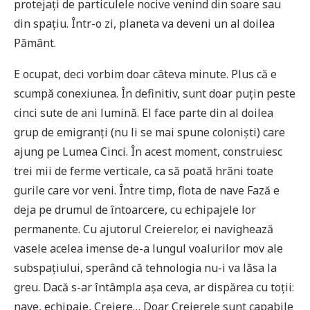
protejați de particulele nocive venind din soare sau
din spațiu. Într-o zi, planeta va deveni un al doilea
Pământ.
E ocupat, deci vorbim doar câteva minute. Plus că e
scumpă conexiunea. În definitiv, sunt doar puțin peste
cinci sute de ani lumină. El face parte din al doilea
grup de emigranți (nu li se mai spune coloniști) care
ajung pe Lumea Cinci. În acest moment, construiesc
trei mii de ferme verticale, ca să poată hrăni toate
gurile care vor veni. Între timp, flota de nave Fază e
deja pe drumul de întoarcere, cu echipajele lor
permanente. Cu ajutorul Creierelor, ei navighează
vasele acelea imense de-a lungul voalurilor mov ale
subspațiului, sperând că tehnologia nu-i va lăsa la
greu. Dacă s-ar întâmpla așa ceva, ar dispărea cu toții:
nave, echipaje, Creiere… Doar Creierele sunt capabile