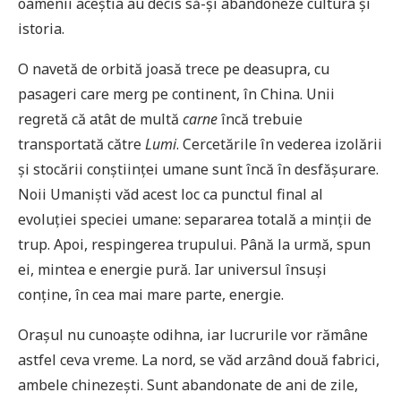
oamenii aceștia au decis să-și abandoneze cultura și
istoria.
O navetă de orbită joasă trece pe deasupra, cu
pasageri care merg pe continent, în China. Unii
regretă că atât de multă
carne
încă trebuie
transportată către
Lumi
. Cercetările în vederea izolării
și stocării conștiinței umane sunt încă în desfășurare.
Noii Umaniști văd acest loc ca punctul final al
evoluției speciei umane: separarea totală a minții de
trup. Apoi, respingerea trupului. Până la urmă, spun
ei, mintea e energie pură. Iar universul însuși
conține, în cea mai mare parte, energie.
Orașul nu cunoaște odihna, iar lucrurile vor rămâne
astfel ceva vreme. La nord, se văd arzând două fabrici,
ambele chinezești. Sunt abandonate de ani de zile,