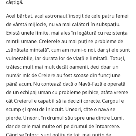
câștigă.
Acel bărbat, acel astronaut însoțit de cele patru femei
de vârstă mijlocie, nu va mai călători în subspațiu.
Există unele limite, mai ales în legătură cu rezistența
minții umane. Creierele au mai puține probleme de
„sănătate mintală”, cum am numi-o noi, dar și ele sunt
vulnerabile, iar durata lor de viață e limitată. Totuși,
trăiesc mult mai mult decât oamenii, deci doar un
număr mic de Creiere au fost scoase din funcțiune
până acum. Nu contează dacă o Navă-Fază e operată
de un echipaj uman cu probleme psihice, atâta vreme
cât Creierul e capabil să ia decizii corecte. Cargoul e
scump și greu de înlocuit. Uneori, câte o navă se
pierde. Uneori, în drumul său spre una dintre Lumi,
dar de cele mai multe ori pe drumul de întoarcere.
Când se întorc, sunt golite de tot, mai puțin de