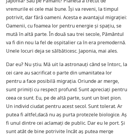
Japonia? Sau pe Pământ? Planeta a trecut de
vremurile ei cele mai bune. Își va reveni, la timpul
potrivit, dar fără oameni. Acesta e avantajul migrației:
Oamenii, cu foamea lor pentru energie și spațiu, se
mută în altă parte. În două sau trei secole, Pământul
va fi din nou la fel de ospitalier ca în era premodernă.
Unele locuri deja se sălbăticesc. Japonia, mai ales.
Dar eu? Nu știu. Mă uit la astronauți când se întorc, la
cei care au sacrificat o parte din umanitatea lor
pentru a face posibilă migrația. Oriunde ar merge,
sunt primiți cu respect profund. Sunt apreciați pentru
ceea ce sunt. Eu, pe de altă parte, sunt un biet pion.
Un individ ciudat pentru acest secol. Sunt tolerat. Ar
putea fi altfel,dacă nu aș purta protezele biologice. Aș
fi unul dintre cei aclamați de public. Dar eu le port. Și
sunt atât de bine potrivite încât aș putea merge