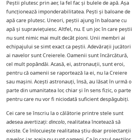
Peștii plutesc prin aer, la fel fac și bulele de apă. Așa
funcționează imponderabilitatea. Pești și baloane de
apă care plutesc. Uneori, peștii ajung în baloane cu
apă și supraviețuiesc. Altfel, nu. E un joc în care peștii
nu sunt nimic mai mult decât pioni. Unii membri ai
echipajului se simt exact ca peștii. Adevărații jucători
ai navelor sunt Creierele. Oamenii sunt încărcătură,
cel mult popândăi. Acasă, ei, astronauții, sunt eroi,
pentru că oamenii se raportează la ei, nu la Creiere
sau mașini. Acești astronauți, însă, au lăsat în urmă o
parte din umanitatea lor, chiar și în sens fizic, o parte
pentru care nu vor fi niciodată suficient despăgubiți.
Cei care se înscriu la o călătorie printre stele sunt
adesea avertizați:
dincolo
, realitatea încetează să
existe. Ce înlocuiește realitatea știu doar proiectanții
navelor, iar aceia nu sunt oameni. Ca în cazul peștilor,