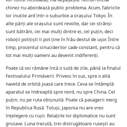
chinez nu abordează public problema. Acum, fabricile
lor inutile ard într-o suburbie a orașului Tokyo. În
alte părți ale orașului sunt revolte, dar cei strânși
sunt bătrâni, cei mai mulți dintre ei, cel puțin, deci
roboții polițiști îi pot ține în frâu destul de ușor. Între
timp, procentul sinuciderilor cade constant, pentru că
tot mai mulți oameni au devenit indiferenți.
Poate că voi rămâne încă o sută de zile, până la finalul
Festivalului Primăverii. Privesc în sus, spre o altă
navetă de orbită joasă care trece. Ceva se întâmplă:
aparatul se îndreaptă spre nord, nu spre China. Cel
puțin, nu pe ruta obișnuită. Poate că pasagerii merg
în Republica Rusă. Totuși, Japonia nu are vreo
înțelegere cu rușii. Relațiile lor diplomatice nu sunt
grozave. Luna trecută, trei distrugătoare rusești au