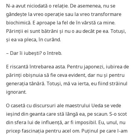
N-a avut niciodată o relație. De asemenea, nu se
gândește la vreo operație sau la vreo transformare
biochimică. E aproape la fel de în vârstă ca mine.
Părinții ei sunt bătrâni și nu o au decât pe ea. Totuși,
și ea va pleca, în curând.
– Dar îi iubești? o întreb.
E riscantă întrebarea asta. Pentru japonezi, iubirea de
părinți obișnuia să fie ceva evident, dar nu și pentru
generația tânără. Totuși, mă va ierta, eu fiind străinul
ignorant.
O casetă cu discursuri ale maestrului Ueda se vede
ieșind din geanta care stă lângă ea, pe scaun. S-o scot
din sfera lui de influență, ar fi imposibil. Eu, unul, nu
pricep fascinația pentru acel om. Puținul pe care l-am