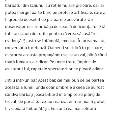
bărbatul din scaunul cu rotile nu are picioare, dar ar
putea merge foarte bine pe proteze artificiale, care ar
fi greu de deosebit de picioarele adevărate. Un
observator nici n-ar băga de seamă deficiența lui. Stă
într-un scaun de rotile pentru că vrea să iasă în
evidență. Și asta se întâmplă, imediat. În preajma lui,
conversația încetează. Oamenii se ridică în picioare,
mișcarea aceasta propagându-se ca un val, până când
toată lumea s-a ridicat. Pe unde trece, împins de
asistenții lui, capetele spectatorilor se pleacă adânc.
Intru într-un bar. Acest bar, cel mai bun de pe partea
aceasta a lumii, unde doar umbrele a ceea ce au fost
cândva bărbați joacă biliard în timp ce se plâng de
trecut, de parcă tot ce-au realizat ei n-ar mai fi putut
fi vreodată îmbunătățit. Eu sunt cea mai solitară