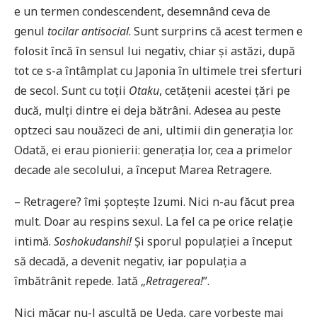
e un termen condescendent, desemnând ceva de
genul
tocilar antisocial
. Sunt surprins că acest termen e
folosit încă în sensul lui negativ, chiar și astăzi, după
tot ce s-a întâmplat cu Japonia în ultimele trei sferturi
de secol. Sunt cu toții
Otaku
, cetățenii acestei țări pe
ducă, mulți dintre ei deja bătrâni. Adesea au peste
optzeci sau nouăzeci de ani, ultimii din generația lor.
Odată, ei erau pionierii: generația lor, cea a primelor
decade ale secolului, a început Marea Retragere.
– Retragere? îmi șoptește Izumi. Nici n-au făcut prea
mult. Doar au respins sexul. La fel ca pe orice relație
intimă.
Soshokudanshi!
Și sporul populației a început
să decadă, a devenit negativ, iar populația a
îmbătrânit repede. Iată „
Retragerea!
”.
Nici măcar nu-l ascultă pe Ueda, care vorbește mai