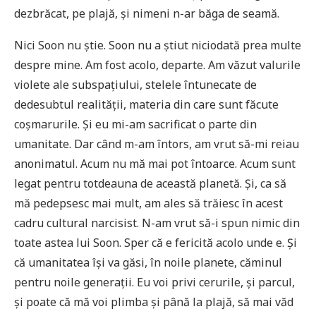
dezbrăcat, pe plajă, și nimeni n-ar băga de seamă.
Nici Soon nu știe. Soon nu a știut niciodată prea multe
despre mine. Am fost acolo, departe. Am văzut valurile
violete ale subspațiului, stelele întunecate de
dedesubtul realității, materia din care sunt făcute
coșmarurile. Și eu mi-am sacrificat o parte din
umanitate. Dar când m-am întors, am vrut să-mi reiau
anonimatul. Acum nu mă mai pot întoarce. Acum sunt
legat pentru totdeauna de această planetă. Și, ca să
mă pedepsesc mai mult, am ales să trăiesc în acest
cadru cultural narcisist. N-am vrut să-i spun nimic din
toate astea lui Soon. Sper că e fericită acolo unde e. Și
că umanitatea își va găsi, în noile planete, căminul
pentru noile generații. Eu voi privi cerurile, și parcul,
și poate că mă voi plimba și până la plajă, să mai văd