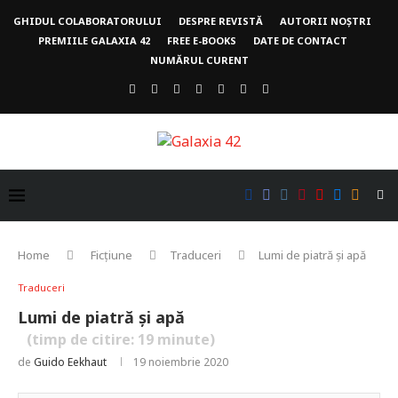
GHIDUL COLABORATORULUI
DESPRE REVISTĂ
AUTORII NOȘTRI
PREMIILE GALAXIA 42
FREE E-BOOKS
DATE DE CONTACT
NUMĂRUL CURENT
Home
Ficțiune
Traduceri
Lumi de piatră și apă
Traduceri
Lumi de piatră și apă
(timp de citire:
19
minute)
de
Guido Eekhaut
19 noiembrie 2020