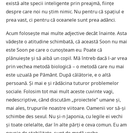
există alte specii inteligente prin preajmă, ființe
despre care noi nu știm nimic. Nu pentru că spațiul e
prea vast, ci pentru că oceanele sunt prea adânci.
Acum folosește mai multe adjective decât înainte. Asta
vădește o atitudine schimbată, că această Soon nu mai
este Soon pe care o cunoșteam eu. Poate că
plănuiește și să aibă un copil. Mă întreb dacă l-ar vrea
prin vechea metodă biologică – o metodă care nu mai
este uzuală pe Pământ. După călătorie, e o altă
persoană. Și mai e și rădăcina tuturor problemelor
sociale. Folosim tot mai mult aceste cuvinte vagi,
nedescriptive, când discutăm „proiectele” umane și,
mai ales, trupurile noastre viitoare. Oamenii vor să-și
schimbe des sexul. Nu și-n Japonia, cu legile ei vechi
și toate celelalte, dar în alte părți e ceva comun. Eu am
nevoie de stabilitate, sunt de modă veche.