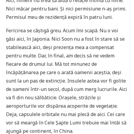
Aici, nimeni nu vrea să aibă o relație intimă cu mine.
Nici măcar pentru bani. Și nici permisiune n-aș primi.
Permisul meu de rezidență expiră în patru luni.
Fericirea se câștigă greu. Acum îmi scapă. Nu o voi
găsi aici, în Japonia. Nici Soon nu a fost în stare să se
stabilească aici, deși prezența mea a compensat
pentru multe. Dar, în final, am decis să ne vedem
fiecare de drumul lui. Mă tot minunez de
încăpățânarea pe care o arată oamenii aceștia, deși
sunt la un pas de extincție. Insulele astea vor fi golite
de oameni într-un secol, după cum merg lucrurile. Aici
va fi din nou sălbăticie. Orașele, străzile și
aeroporturile vor dispărea acoperite de vegetație.
Deja, capsulele orbitale nu mai plecă de aici. Cei care
vor să meargă în Cele Șapte Lumi trebuie mai întâi să
ajungă pe continent, în China.