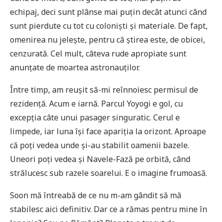
echipaj, deci sunt plânse mai puțin decât atunci când
sunt pierdute cu tot cu coloniști și materiale. De fapt,
omenirea nu jelește, pentru că știrea este, de obicei,
cenzurată. Cel mult, câteva rude apropiate sunt
anunțate de moartea astronauților.
Între timp, am reușit să-mi reînnoiesc permisul de
rezidență. Acum e iarnă. Parcul Yoyogi e gol, cu
excepția câte unui pasager singuratic. Cerul e
limpede, iar luna își face apariția la orizont. Aproape
că poți vedea unde și-au stabilit oamenii bazele.
Uneori poți vedea și Navele-Fază pe orbită, când
strălucesc sub razele soarelui. E o imagine frumoasă.
Soon mă întreabă de ce nu m-am gândit să mă
stabilesc aici definitiv. Dar ce a rămas pentru mine în