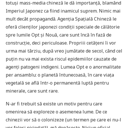
totuși mass-media chineză le dă importanță, blamând
Imperiul Japonez ca fiind inamicul suprem. Nimic mai
mult decât propagandă. Agenția Spațială Chineză le
oferă clienților japonezi condiții speciale de călătorie
spre lumile Opt și Nouă, care sunt încă în fază de
construcție, deci periculoase. Propriii cetățeni îi vor
urma mai târziu, după vreo jumătate de secol, când cel
puțin nu va mai exista riscul epidemiilor cauzate de
agenți patogeni indigeni. Lumea Opt e o anormalitate
per ansamblu: o planetă întunecoasă, în care viața
vegetală se află într-o permanentă luptă pentru
minerale, care sunt rare.
N-ar fi trebuit să existe un motiv pentru care
omenirea să exploreze o asemenea lume. De ce
chinezii vor să o colonizeze (un termen pe care ei nu-l
vor folosi niciodată), mă depășește. Niciun oficial