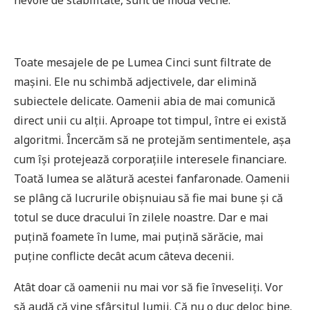
Toate mesajele de pe Lumea Cinci sunt filtrate de
mașini. Ele nu schimbă adjectivele, dar elimină
subiectele delicate. Oamenii abia de mai comunică
direct unii cu alții. Aproape tot timpul, între ei există
algoritmi. Încercăm să ne protejăm sentimentele, așa
cum își protejează corporațiile interesele financiare.
Toată lumea se alătură acestei fanfaronade. Oamenii
se plâng că lucrurile obișnuiau să fie mai bune și că
totul se duce dracului în zilele noastre. Dar e mai
puțină foamete în lume, mai puțină sărăcie, mai
puține conflicte decât acum câteva decenii.
Atât doar că oamenii nu mai vor să fie înveseliți. Vor
să audă că vine sfârșitul lumii. Că nu o duc deloc bine.