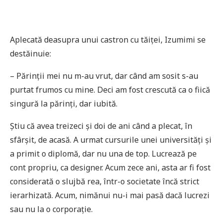
Aplecată deasupra unui castron cu tăiței, Izumimi se
destăinuie:
– Părinții mei nu m-au vrut, dar când am sosit s-au
purtat frumos cu mine. Deci am fost crescută ca o fiică
singură la părinți, dar iubită.
Știu că avea treizeci și doi de ani când a plecat, în
sfârșit, de acasă. A urmat cursurile unei universități și
a primit o diplomă, dar nu una de top. Lucrează pe
cont propriu, ca designer. Acum zece ani, asta ar fi fost
considerată o slujbă rea, într-o societate încă strict
ierarhizată. Acum, nimănui nu-i mai pasă dacă lucrezi
sau nu la o corporație.