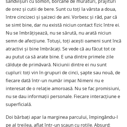
sandvișuri cu somon, borcane de murături, prăjituri
de orez și cutii de bere. Sunt cu toți la vârsta a doua,
între cincizeci și șaizeci de ani. Vorbesc și râd, par că
se simt bine, dar nu există niciun contact fizic între ei.
Nu se îmbrățișează, nu se sărută, nu arată niciun
semn de afecțiune. Totuși, toți acești oameni sunt încă
atractivi și bine îmbrăcați. Se vede că au făcut tot ce
au putut ca să arate bine. E una dintre primele zile
călduțe de primăvară. Niciunii dintre ei nu sunt
cupluri: toți vin în grupuri de cinci, șapte sau nouă, de
fiecare dată într-un număr impar. Nimeni nu e
interesat de o relație amoroasă. Nu se fac promisiuni,
nu se dau informații personale. Fiecare interacțiune e
superficială.
Doi bărbați apar la marginea parcului, împingându-l
pe al treilea, aflat într-un scaun cu rotile. Absurd: