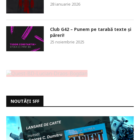
28 ianuarie 2026
Club G42 – Punem pe tarabă texte și
păreri!
25 noiembrie 2025
NOUTĂȚI SFF