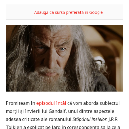
Adaugă ca sursă preferată în Google
Promiteam în
episodul întâi
că vom aborda subiectul
morții și învierii lui Gandalf, unul dintre aspectele
adesea criticate ale romanului
Stăpânul inelelor
. J.R.R.
Tolkien a explicat pe larg în corespondența sa la ce a