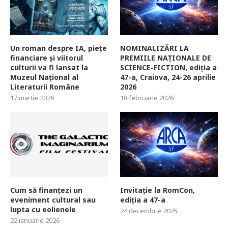
Un roman despre IA, piețe
NOMINALIZĂRI LA
financiare și viitorul
PREMIILE NAȚIONALE DE
culturii va fi lansat la
SCIENCE-FICTION, ediția a
Muzeul Național al
47-a, Craiova, 24-26 aprilie
Literaturii Române
2026
17 martie 2026
18 februarie 2026
Cum să finanțezi un
Invitație la RomCon,
eveniment cultural sau
ediția a 47-a
lupta cu eolienele
24 decembrie 2025
22 ianuarie 2026