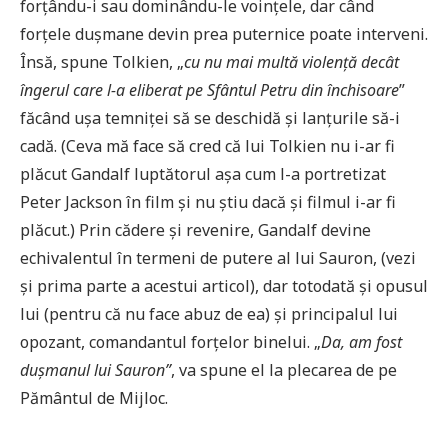
forțându-i sau dominându-le voințele, dar când
forțele dușmane devin prea puternice poate interveni.
Însă, spune Tolkien, „
cu nu mai multă violență decât
îngerul care l-a eliberat pe Sfântul Petru din închisoare
”
făcând ușa temniței să se deschidă și lanțurile să-i
cadă. (Ceva mă face să cred că lui Tolkien nu i-ar fi
plăcut Gandalf luptătorul așa cum l-a portretizat
Peter Jackson în film și nu știu dacă și filmul i-ar fi
plăcut.) Prin cădere și revenire, Gandalf devine
echivalentul în termeni de putere al lui Sauron, (vezi
și prima parte a acestui articol), dar totodată și opusul
lui (pentru că nu face abuz de ea) și principalul lui
opozant, comandantul forțelor binelui. „
Da, am fost
dușmanul lui Sauron”
, va spune el la plecarea de pe
Pământul de Mijloc.