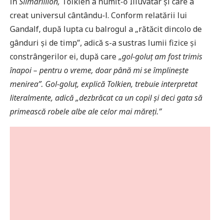
în
Silmarillion,
Tolkien a numit-o Illuvatar și care a
creat universul cântându-l. Conform relatării lui
Gandalf, după lupta cu balrogul a „rătăcit dincolo de
gânduri și de timp”, adică s-a sustras lumii fizice și
constrângerilor ei, după care „
gol-goluț am fost trimis
înapoi – pentru o vreme, doar până mi se împlinește
menirea”. Gol-goluț, explică Tolkien, trebuie interpretat
literalmente, adică „dezbrăcat ca un copil și deci gata să
primească robele albe ale celor mai măreți.”