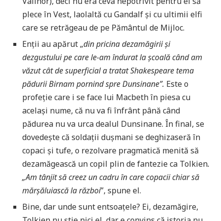
Valinor), deci nu era ceva nepotrivit pentru el să
plece în Vest, laolaltă cu Gandalf și cu ultimii elfi
care se retrăgeau de pe Pământul de Mijloc.
Enții au apărut „
din pricina dezamăgirii și
dezgustului pe care le-am îndurat la școală când am
văzut cât de superficial a tratat Shakespeare tema
pădurii Birnam pornind spre Dunsinane”.
Este o
profeție care i se face lui Macbeth în piesa cu
același nume, că nu va fi înfrânt până când
pădurea nu va urca dealul Dunsinane. În final, se
dovedește că soldații dușmani se deghizaseră în
copaci și tufe, o rezolvare pragmatică menită să
dezamăgească un copil plin de fantezie ca Tolkien
.
„Am tânjit să creez un cadru în care copacii chiar să
mărșăluiască la război
”, spune el.
Bine, dar unde sunt entsoațele? Ei, dezamăgire,
Tolkien nu știe nici el, dar e convins că istoria nu