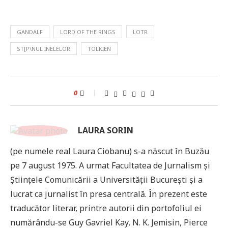
GANDALF
LORD OF THE RINGS
LOTR
ST[P\NUL INELELOR
TOLKIEN
0
LAURA SORIN
(pe numele real Laura Ciobanu) s-a născut în Buzău
pe 7 august 1975. A urmat Facultatea de Jurnalism şi
Ştiinţele Comunicării a Universităţii Bucureşti și a
lucrat ca jurnalist în presa centrală. În prezent este
traducător literar, printre autorii din portofoliul ei
numărându-se Guy Gavriel Kay, N. K. Jemisin, Pierce