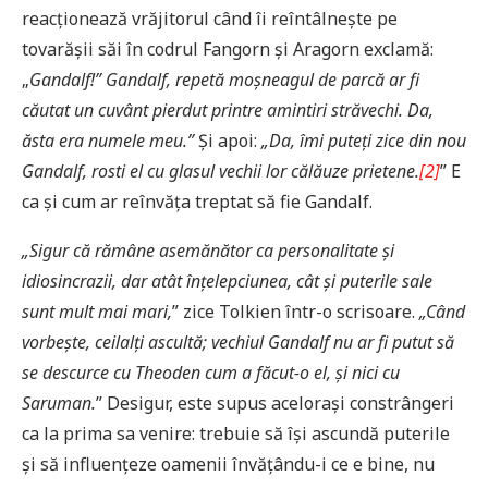
reacționează vrăjitorul când îi reîntâlnește pe
tovarășii săi în codrul Fangorn și Aragorn exclamă:
„
Gandalf!” Gandalf, repetă moșneagul de parcă ar fi
căutat un cuvânt pierdut printre amintiri străvechi. Da,
ăsta era numele meu.”
Și apoi:
„Da, îmi puteți zice din nou
Gandalf, rosti el cu glasul vechii lor călăuze prietene.
[2]
” E
ca și cum ar reînvăța treptat să fie Gandalf.
„Sigur că rămâne asemănător ca personalitate și
idiosincrazii, dar atât înțelepciunea, cât și puterile sale
sunt mult mai mari,
” zice Tolkien într-o scrisoare.
„Când
vorbește, ceilalți ascultă; vechiul Gandalf nu ar fi putut să
se descurce cu Theoden cum a făcut-o el, și nici cu
Saruman.
” Desigur, este supus acelorași constrângeri
ca la prima sa venire: trebuie să își ascundă puterile
și să influențeze oamenii învățându-i ce e bine, nu