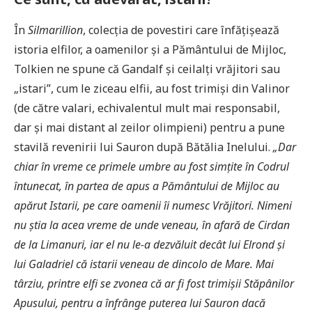
În
Silmarillion
, colecția de povestiri care înfățișează
istoria elfilor, a oamenilor și a Pământului de Mijloc,
Tolkien ne spune că Gandalf și ceilalți vrăjitori sau
„istari”, cum le ziceau elfii, au fost trimiși din Valinor
(de către valari, echivalentul mult mai responsabil,
dar și mai distant al zeilor olimpieni) pentru a pune
stavilă revenirii lui Sauron după Bătălia Inelului.
„Dar
chiar în vreme ce primele umbre au fost simțite în Codrul
întunecat, în partea de apus a Pământului de Mijloc au
apărut Istarii, pe care oamenii îi numesc Vrăjitori. Nimeni
nu știa la acea vreme de unde veneau, în afară de Cirdan
de la Limanuri, iar el nu le-a dezvăluit decât lui Elrond şi
lui Galadriel că istarii veneau de dincolo de Mare. Mai
târziu, printre elfi se zvonea că ar fi fost trimișii Stăpânilor
Apusului, pentru a înfrânge puterea lui Sauron dacă