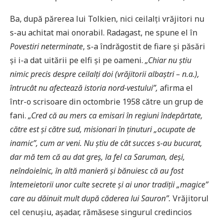
Ba, după părerea lui Tolkien, nici ceilalți vrăjitori nu
s-au achitat mai onorabil. Radagast, ne spune el în
Povestiri neterminate
, s-a îndrăgostit de fiare și păsări
și i-a dat uitării pe elfi și pe oameni.
„Chiar nu știu
nimic precis despre ceilalți doi (vrăjitorii albaștri – n.a.),
întrucât nu afectează istoria nord-vestului”,
afirma el
într-o scrisoare din octombrie 1958 către un grup de
fani.
„Cred că au mers ca emisari în regiuni îndepărtate,
către est și către sud, misionari în ținuturi „ocupate de
inamic”, cum ar veni. Nu știu de cât succes s-au bucurat,
dar mă tem că au dat greș, la fel ca Saruman, deși,
neîndoielnic, în altă manieră și bănuiesc că au fost
întemeietorii unor culte secrete și ai unor tradiții „magice”
care au dăinuit mult după căderea lui Sauron”.
Vrăjitorul
cel cenușiu, așadar, rămăsese singurul credincios