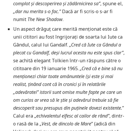
complot și descoperirea și zădărnicirea sa”
, spune el,
„dar nu merita s-o fac.”
Dacă ar fi scris-o s-ar fi
numit
The New Shadow
.
Un aspect drăguț care merită menționat este că
unii cititori au fost îngrijorați de soarta lui Iute ca
Gândul, calul lui Gandalf.
„Cred că Iute ca Gândul a
plecat cu Gandalf, deși lucrul acesta nu este spus clar”
,
se achită elegant Tolkien într-un răspuns către o
cititoare din 19 ianuarie 1965.
„Cred că e bine să nu
menționezi chiar toate amănuntele (și este și mai
realist, ținând cont că în cronici și în relatările
„adevăratei” istorii sunt omise multe fapte pe care un
om curios ar vrea să le știe și adevărul trebuie să fie
descoperit sau presupus din puținele dovezi existente.
”
Calul era „
echivalentul elfesc al cailor de rând”
, dintr-
o rasă de la „
Vest, de dincolo de Mare
” (adică din