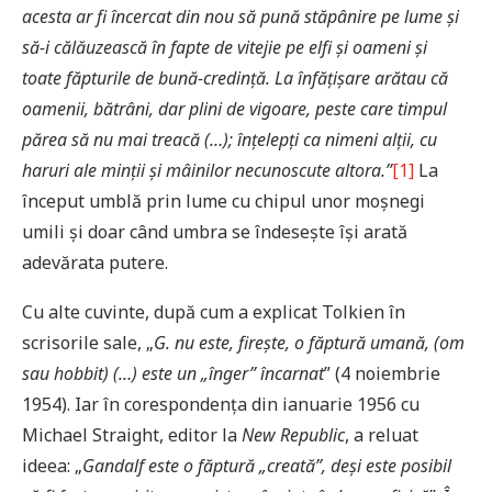
acesta ar fi încercat din nou să pună stăpânire pe lume și
să-i călăuzească în fapte de vitejie pe elfi și oameni și
toate făpturile de bună-credință. La înfăţişare arătau că
oamenii, bătrâni, dar plini de vigoare, peste care timpul
părea să nu mai treacă (…); înţelepţi ca nimeni alţii, cu
haruri ale minţii şi mâinilor necunoscute altora.”
[1]
La
început umblă prin lume cu chipul unor moșnegi
umili și doar când umbra se îndesește își arată
adevărata putere.
Cu alte cuvinte, după cum a explicat Tolkien în
scrisorile sale, „
G. nu este, firește, o făptură umană, (om
sau hobbit) (…) este un „înger” încarnat
” (4 noiembrie
1954). Iar în corespondența din ianuarie 1956 cu
Michael Straight, editor la
New Republic
, a reluat
ideea: „
Gandalf este o făptură „creată”, deși este posibil