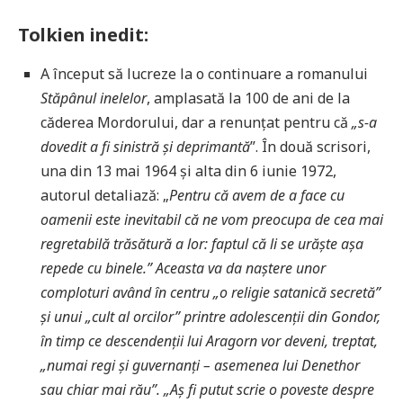
Tolkien inedit:
A început să lucreze la o continuare a romanului
Stăpânul inelelor
, amplasată la 100 de ani de la
căderea Mordorului, dar a renunțat pentru că
„s-a
dovedit a fi sinistră și deprimantă
”. În două scrisori,
una din 13 mai 1964 și alta din 6 iunie 1972,
autorul detaliază: „
Pentru că avem de a face cu
oamenii este inevitabil că ne vom preocupa de cea mai
regretabilă trăsătură a lor: faptul că li se urăște așa
repede cu binele.” Aceasta va da naștere unor
comploturi având în centru „o religie satanică secretă”
și unui „cult al orcilor” printre adolescenții din Gondor,
în timp ce descendenții lui Aragorn vor deveni, treptat,
„numai regi și guvernanți – asemenea lui Denethor
sau chiar mai rău”. „Aș fi putut scrie o poveste despre