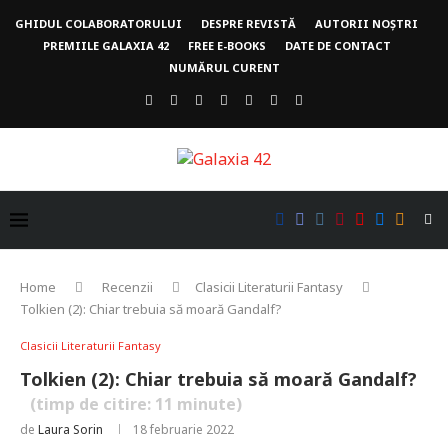
GHIDUL COLABORATORULUI
DESPRE REVISTĂ
AUTORII NOȘTRI
PREMIILE GALAXIA 42
FREE E-BOOKS
DATE DE CONTACT
NUMĂRUL CURENT
Home
Recenzii
Clasicii Literaturii Fantasy
Tolkien (2): Chiar trebuia să moară Gandalf?
Clasicii Literaturii Fantasy
Tolkien (2): Chiar trebuia să moară Gandalf?
(timp de citire:
11
minute)
de
Laura Sorin
18 februarie 2022