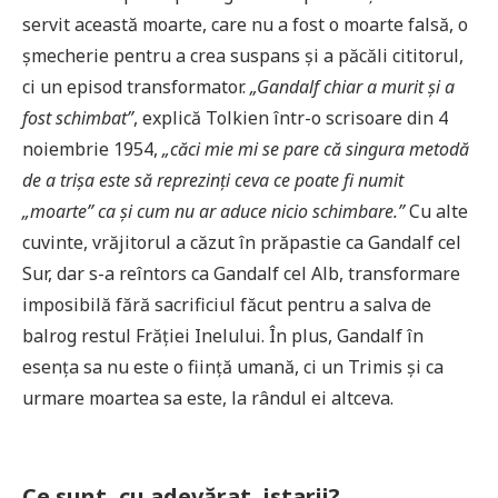
servit această moarte, care nu a fost o moarte falsă, o
șmecherie pentru a crea suspans și a păcăli cititorul,
ci un episod transformator.
„Gandalf chiar a murit și a
fost schimbat”
, explică Tolkien într-o scrisoare din 4
noiembrie 1954,
„căci mie mi se pare că singura metodă
de a trișa este să reprezinți ceva ce poate fi numit
„moarte” ca și cum nu ar aduce nicio schimbare.”
Cu alte
cuvinte, vrăjitorul a căzut în prăpastie ca Gandalf cel
Sur, dar s-a reîntors ca Gandalf cel Alb, transformare
imposibilă fără sacrificiul făcut pentru a salva de
balrog restul Frăției Inelului. În plus, Gandalf în
esența sa nu este o ființă umană, ci un Trimis și ca
urmare moartea sa este, la rândul ei altceva.
Ce sunt, cu adevărat, istarii?