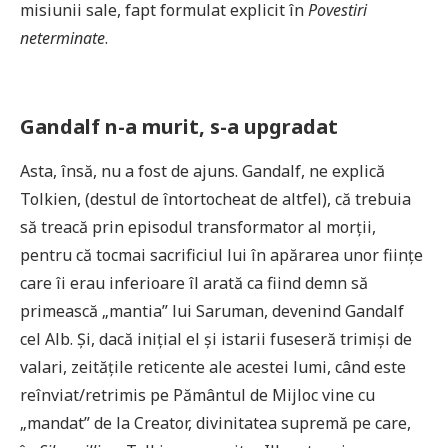
misiunii sale, fapt formulat explicit în
Povestiri
neterminate
.
Gandalf n-a murit, s-a upgradat
Asta, însă, nu a fost de ajuns. Gandalf, ne explică
Tolkien, (destul de întortocheat de altfel), că trebuia
să treacă prin episodul transformator al morții,
pentru că tocmai sacrificiul lui în apărarea unor ființe
care îi erau inferioare îl arată ca fiind demn să
primească „mantia” lui Saruman, devenind Gandalf
cel Alb. Și, dacă inițial el și istarii fuseseră trimiși de
valari, zeitățile reticente ale acestei lumi, când este
reînviat/retrimis pe Pământul de Mijloc vine cu
„mandat” de la Creator, divinitatea supremă pe care,