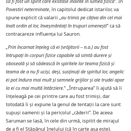
să fi fost un spirit care existase înainte în lumea fizică
”. În
Povestiri neterminate
, în capitolul dedicat istarilor, va
spune explicit că valarii „
au trimis pe câțiva din cel mai
înalt ordin al lor, înveșmântați în trupuri omenești
” ca să
contracareze influența lui Sauron.
„Prin încarnat înțeleg că ei (vrăjitorii – n.a.) au fost
întrupați în corpuri fizice capabile să simtă durere și
oboseală și să sădească în spiritele lor teama fizică și
teama de a nu fi uciși, deși, susținuți de spiritul lor, angelic
ei pot îndura mai mult și semnele grijilor și ale trudei apar
la ei cu mai multă întârziere.
” „Întruparea” îi ajută să îi
înțeleagă pe cei printre care au fost trimiși, dar
totodată îi și expune la genul de tentații la care sunt
supuși oamenii și la pericolul „căderii”. De aceea
Saruman se lasă, în cele din urmă, ispitit de mirajul
de a fi el Stăpânul Inelului (că în carte așa este).