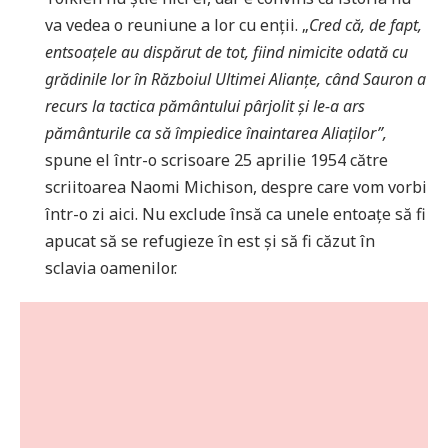
va vedea o reuniune a lor cu enții. „
Cred că, de fapt,
entsoațele au dispărut de tot, fiind nimicite odată cu
grădinile lor în Războiul Ultimei Alianțe, când Sauron a
recurs la tactica pământului pârjolit și le-a ars
pământurile ca să împiedice înaintarea Aliaților”,
spune el într-o scrisoare 25 aprilie 1954 către
scriitoarea Naomi Michison, despre care vom vorbi
într-o zi aici. Nu exclude însă ca unele entoațe să fi
apucat să se refugieze în est și să fi căzut în
sclavia oamenilor.