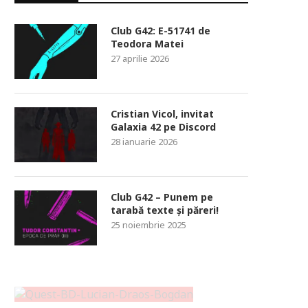
Club G42: E-51741 de
Teodora Matei
27 aprilie 2026
Cristian Vicol, invitat
Galaxia 42 pe Discord
28 ianuarie 2026
Club G42 – Punem pe
tarabă texte și păreri!
25 noiembrie 2025