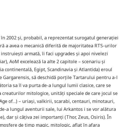
în 2002 și, probabil, a reprezentat surogatul generației
ără a avea o mecanică diferită de majoritatea RTS-urilor
instruiești armată, îi faci upgrades și apoi nivelezi
iar), AoM excelează la alte 2 capitole – scenariu și
cia continentală, Egipt, Scandinavia și Atlantida) eroul
pe Gargarensis, să deschidă porțile Tartarului pentru a-l
toria sa îl va purta de-a lungul lumii clasice, care se
 creaturilor mitologice, unități speciale de care jocul se
Age of…) – uriași, valkirii, scarabi, centauri, minotauri,
 de-a lungul aventurii sale, lui Arkantos i se vor alătura
), dar și câțiva zei importanți (Thor, Zeus, Osiris). În
tmosfere de timp magic, mitologic, aflat în afara