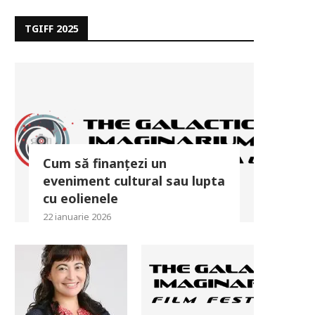
TGIFF 2025
Cum să finanțezi un
eveniment cultural sau lupta
cu eolienele
22 ianuarie 2026