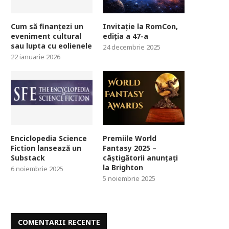
Cum să finanțezi un
Invitație la RomCon,
eveniment cultural
ediția a 47-a
sau lupta cu eolienele
24 decembrie 2025
22 ianuarie 2026
Enciclopedia Science
Premiile World
Fiction lansează un
Fantasy 2025 –
Substack
câștigătorii anunțați
la Brighton
6 noiembrie 2025
5 noiembrie 2025
COMENTARII RECENTE