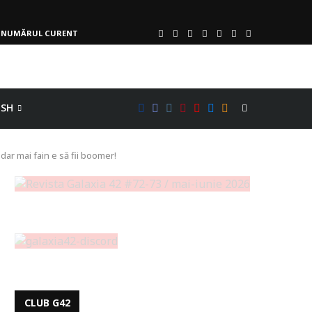
NUMĂRUL CURENT
ISH
, dar mai fain e să fii boomer!
CLUB G42