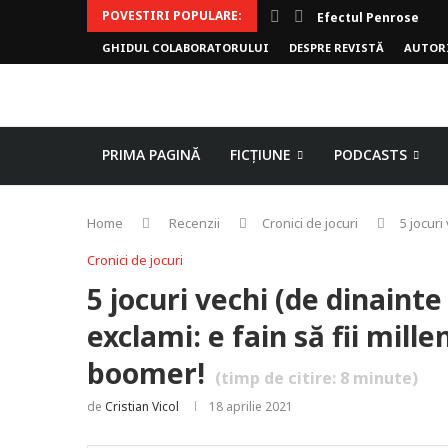
POVESTIRI POPULARE:
Efectul Penrose
GHIDUL COLABORATORULUI
DESPRE REVISTĂ
AUTOR
PRIMA PAGINĂ
FICȚIUNE
PODCASTS
Home
Recenzii
Cronici de jocuri
5 jocuri
Cronici de jocuri
5 jocuri vechi (de dinainte
exclami: e fain să fii millen
boomer!
(timp de citire:
8
minute)
de
Cristian Vicol
18 aprilie 2021