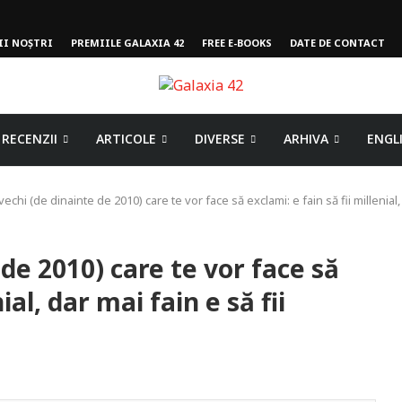
II NOȘTRI
PREMIILE GALAXIA 42
FREE E-BOOKS
DATE DE CONTACT
RECENZII
ARTICOLE
DIVERSE
ARHIVA
ENGL
 vechi (de dinainte de 2010) care te vor face să exclami: e fain să fii millenial
 de 2010) care te vor face să
ial, dar mai fain e să fii