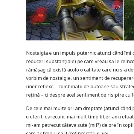
Nostalgia e un impuls puternic atunci când îmi 
reduceri substanțiale) pe care vreau să le reînc
rămășag că există acolo o calitate care nu s-a de
vorbim de nostalgie, un sentiment de recuperare
unor reflexe – combinații de butoane sau strate
rețină – ci despre acel sentiment de risipire cu f
De cele mai multe ori am dreptate (atunci când 
o oferit, oarecum, mai mult timp liber, am reluat
mi-am petrecut câteva sute (mii?) de ore în copil
care ar trebui să îl (re)încercați și voi.