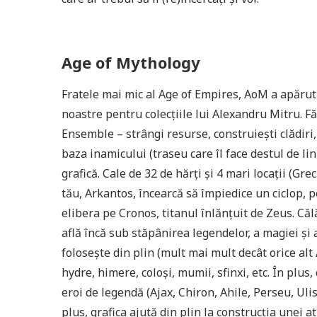
Age of Mythology
Fratele mai mic al Age of Empires, AoM a apărut 
noastre pentru colecțiile lui Alexandru Mitru. F
Ensemble – strângi resurse, construiești clădiri, 
baza inamicului (traseu care îl face destul de lin
grafică. Cale de 32 de hărți și 4 mari locații (Gre
tău, Arkantos, încearcă să împiedice un ciclop, 
elibera pe Cronos, titanul înlănțuit de Zeus. Călă
află încă sub stăpânirea legendelor, a magiei și a
folosește din plin (mult mai mult decât orice alt 
hydre, himere, coloși, mumii, sfinxi, etc. În plus,
eroi de legendă (Ajax, Chiron, Ahile, Perseu, Ulise
plus, grafica ajută din plin la construcția unei a