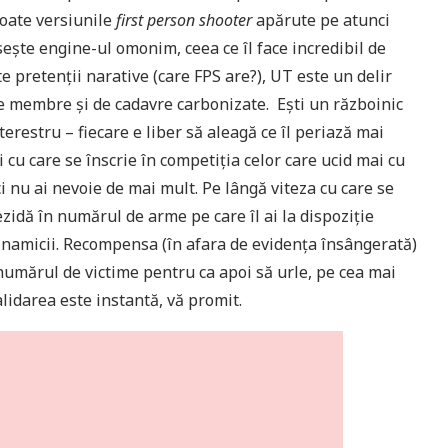
toate versiunile
first person shooter
apărute pe atunci
ește engine-ul omonim, ceea ce îl face incredibil de
te pretenții narative (care FPS are?), UT este un delir
 de membre și de cadavre carbonizate. Ești un războinic
terestru – fiecare e liber să aleagă ce îl periază mai
 cu care se înscrie în competiția celor care ucid mai cu
i nu ai nevoie de mai mult. Pe lângă viteza cu care se
zidă în numărul de arme pe care îl ai la dispoziție
inamicii. Recompensa (în afara de evidența însângerată)
 numărul de victime pentru ca apoi să urle, pe cea mai
lidarea este instantă, vă promit.