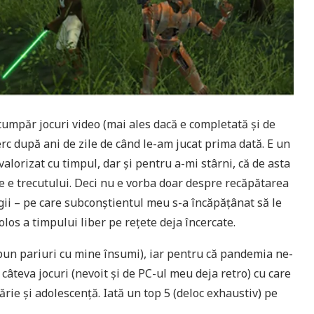
cumpăr jocuri video (mai ales dacă e completată și de
erc după ani de zile de când le-am jucat prima dată. E un
valorizat cu timpul, dar și pentru a-mi stârni, că de asta
 e trecutului. Deci nu e vorba doar despre recăpătarea
gii – pe care subconștientul meu s-a încăpățânat să le
olos a timpului liber pe rețete deja încercate.
pun pariuri cu mine însumi), iar pentru că pandemia ne-
 câteva jocuri (nevoit și de PC-ul meu deja retro) cu care
ărie și adolescență. Iată un top 5 (deloc exhaustiv) pe