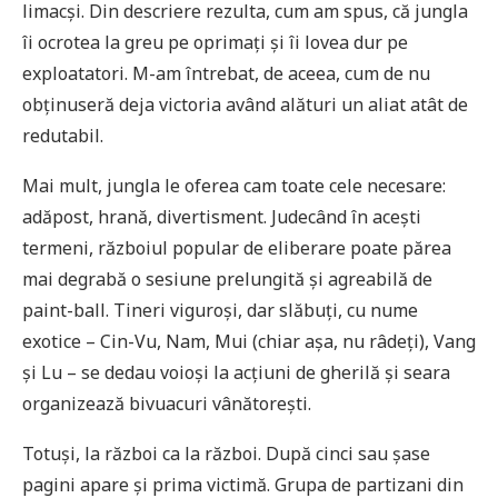
limacși. Din descriere rezulta, cum am spus, că jungla
îi ocrotea la greu pe oprimați și îi lovea dur pe
exploatatori. M-am întrebat, de aceea, cum de nu
obținuseră deja victoria având alături un aliat atât de
redutabil.
Mai mult, jungla le oferea cam toate cele necesare:
adăpost, hrană, divertisment. Judecând în acești
termeni, războiul popular de eliberare poate părea
mai degrabă o sesiune prelungită și agreabilă de
paint-ball. Tineri viguroși, dar slăbuți, cu nume
exotice – Cin-Vu, Nam, Mui (chiar așa, nu râdeți), Vang
și Lu – se dedau voioși la acțiuni de gherilă și seara
organizează bivuacuri vânătorești.
Totuși, la război ca la război. După cinci sau șase
pagini apare și prima victimă. Grupa de partizani din