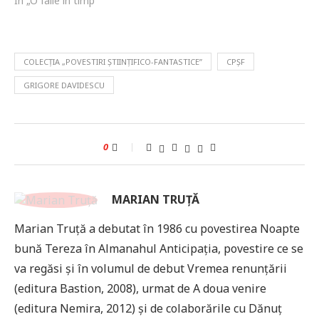
În „O falie în timp”
COLECȚIA „POVESTIRI ȘTIINȚIFICO-FANTASTICE”
CPȘF
GRIGORE DAVIDESCU
0
MARIAN TRUȚĂ
Marian Truță a debutat în 1986 cu povestirea Noapte
bună Tereza în Almanahul Anticipația, povestire ce se
va regăsi și în volumul de debut Vremea renunțării
(editura Bastion, 2008), urmat de A doua venire
(editura Nemira, 2012) și de colaborările cu Dănuț