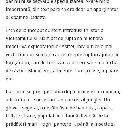
dar nu ni se dezvăluie specializarea. N-are nicio
importanță, din text pare că era doar un aparținător
al doamnei Odette.
Încă de la început suntem introduși în istoria
Vietnamului și luăm act de lupta sa milenară
împotriva exploatatorilor. Astfel, încă din cele mai
vechi timpuri soldații cauzei drepte luptau ajutați de
toți țăranii, care le furnizau cele necesare în efortul
de război. Mai precis, alimente, furci, coase, topoare
etc.
Lucrurile se precipită abia după primele cinci pagini,
adică după ce ni se face un portret al junglei. Un
ghiveci vegetal, o devălmășie de bambuși, copaci,
tufișuri, liane, populat de o faună diversă, de la
prădători mari – tigri, pantere –, până la insecte și