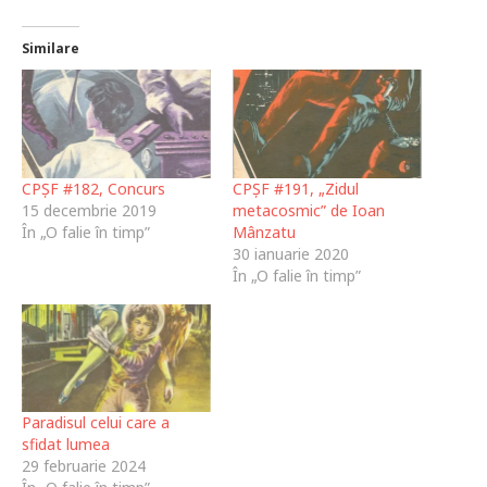
Similare
CPȘF #182, Concurs
CPȘF #191, „Zidul
15 decembrie 2019
metacosmic” de Ioan
În „O falie în timp”
Mânzatu
30 ianuarie 2020
În „O falie în timp”
Paradisul celui care a
sfidat lumea
29 februarie 2024