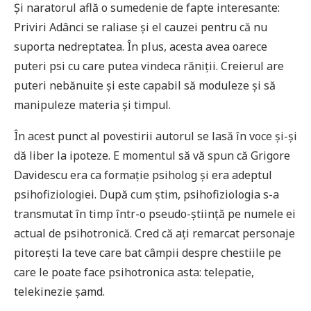
Și naratorul află o sumedenie de fapte interesante:
Priviri Adânci se raliase și el cauzei pentru că nu
suporta nedreptatea. În plus, acesta avea oarece
puteri psi cu care putea vindeca răniții. Creierul are
puteri nebănuite și este capabil să moduleze și să
manipuleze materia și timpul.
În acest punct al povestirii autorul se lasă în voce și-și
dă liber la ipoteze. E momentul să vă spun că Grigore
Davidescu era ca formație psiholog și era adeptul
psihofiziologiei. După cum știm, psihofiziologia s-a
transmutat în timp într-o pseudo-știință pe numele ei
actual de psihotronică. Cred că ați remarcat personaje
pitorești la teve care bat câmpii despre chestiile pe
care le poate face psihotronica asta: telepatie,
telekinezie șamd.