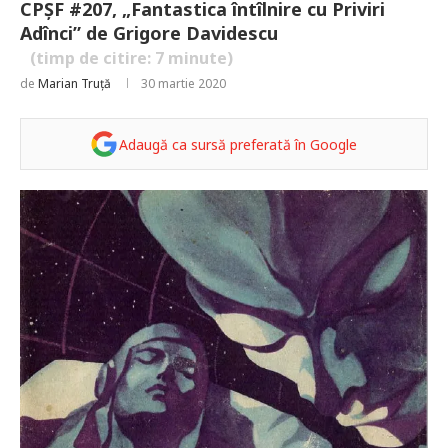
CPȘF #207, „Fantastica întîlnire cu Priviri
Adînci” de Grigore Davidescu
(timp de citire:
7
minute)
de
Marian Truță
30 martie 2020
Adaugă ca sursă preferată în Google