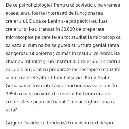
De ce psihofiziologie? Pentru că sovieticii, pe vremea
aceea, erau foarte interesați de funcționarea
creierului. După ce Lenin s-a prăpădit i-au luat
creierul și l-au tranșat în 30.000 de preparate
microscopice pe care le-au tot studiat la microscop ca
să vază ei cum naiba se putea structura genialitatea
sângerosului boiernaș calmâc în țesutul cerebral. Ba
chiar au înființat și un Institut al Creierului în cadrul
căruia s-au jucat cu preparate microscopice realizate
și din creierele altor titani bolșevici: Kirov, Stalin,
Gorki șamd. Institutul ăsta funcționează și acum. În
1994 a dat și un verdict: creierul lui Lenin era un
creier cât se poate de banal. Cine ar fi ghicit una ca
asta?
Grigore Davidescu brodează frumos în text despre