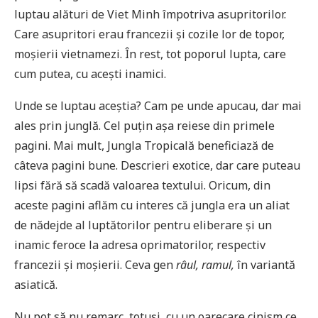
luptau alături de Viet Minh împotriva asupritorilor.
Care asupritori erau francezii și cozile lor de topor,
moșierii vietnamezi. În rest, tot poporul lupta, care
cum putea, cu acești inamici.
Unde se luptau aceștia? Cam pe unde apucau, dar mai
ales prin junglă. Cel puțin așa reiese din primele
pagini. Mai mult, Jungla Tropicală beneficiază de
câteva pagini bune. Descrieri exotice, dar care puteau
lipsi fără să scadă valoarea textului. Oricum, din
aceste pagini aflăm cu interes că jungla era un aliat
de nădejde al luptătorilor pentru eliberare și un
inamic feroce la adresa oprimatorilor, respectiv
francezii și moșierii. Ceva gen
râul, ramul,
în variantă
asiatică.
Nu pot să nu remarc, totuși, cu un oarecare cinism ce