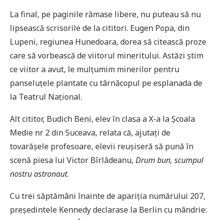
La final, pe paginile rămase libere, nu puteau să nu
lipsească scrisorile de la cititori. Eugen Popa, din
Lupeni, regiunea Hunedoara, dorea să citească proze
care să vorbească de viitorul mineritului. Astăzi știm
ce viitor a avut, le mulțumim minerilor pentru
panseluțele plantate cu târnăcopul pe esplanada de
la Teatrul Național.
Alt cititor, Budich Beni, elev în clasa a X-a la Școala
Medie nr 2 din Suceava, relata că, ajutați de
tovarășele profesoare, elevii reușiseră să pună în
scenă piesa lui Victor Bîrlădeanu,
Drum bun, scumpul
nostru astronaut
.
Cu trei săptămâni înainte de apariția numărului 207,
președintele Kennedy declarase la Berlin cu mândrie: