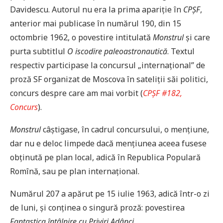
Davidescu. Autorul nu era la prima apariție în
CPȘF
,
anterior mai publicase în numărul 190, din 15
octombrie 1962, o povestire intitulată
Monstrul
și care
purta subtitlul
O iscodire paleoastronautică
. Textul
respectiv participase la concursul „internațional” de
proză SF organizat de Moscova în sateliții săi politici,
concurs despre care am mai vorbit (
CPȘF #182,
Concurs
).
Monstrul
câștigase, în cadrul concursului, o mențiune,
dar nu e deloc limpede dacă mențiunea aceea fusese
obținută pe plan local, adică în Republica Populară
Romînă, sau pe plan internațional.
Numărul 207 a apărut pe 15 iulie 1963, adică într-o zi
de luni, și conținea o singură proză: povestirea
Fantastica întâlnire cu Priviri Adânci
.