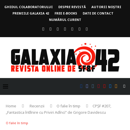
GHIDUL COLABORATORULUI
DESPRE REVISTĂ
AUTORII NOȘTRI
PREMIILE GALAXIA 42
FREE E-BOOKS
DATE DE CONTACT
NUMĂRUL CURENT
Home
Recenzii
O falie în timp
CPȘF #207,
„Fantastica întîlnire cu Priviri Adînci” de Grigore Davidescu
O falie în timp