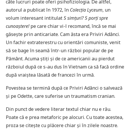
câte lucruri poate oferi psihofiziologia. De altfel,
autorul a publicat în 1972, în
Colecția Lyceum
, un
volum interesant intitulat
5 simțuri? 5 porți spre
cunoaștere!
pe care chiar vi-l recomand, încă se mai
găsește prin anticariate. Cam ăsta era Priviri Adânci.
Un fachir extraterestru cu orientări comuniste, venit
să se bage în seamă într-un război popular de pe
Pământ. Acuma știți și de ce americanii au pierdut
războiul după ce s-au dus în Vietnam ca să facă ordine
după vraiștea lăsată de francezi în urmă.
Povestea se termină după ce Priviri Adânci o salvează
și pe Odette, care suferise un traumatism cranian.
Din punct de vedere literar textul chiar nu e rău.
Poate că e prea metaforic pe alocuri. Cu toate acestea,
proza se citește cu plăcere chiar și în zilele noastre.