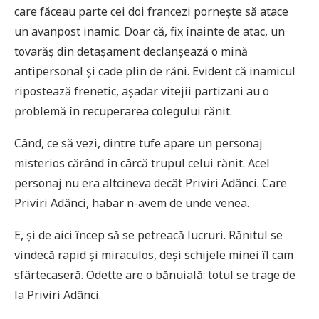
care făceau parte cei doi francezi pornește să atace
un avanpost inamic. Doar că, fix înainte de atac, un
tovarăș din detașament declanșează o mină
antipersonal și cade plin de răni. Evident că inamicul
ripostează frenetic, așadar vitejii partizani au o
problemă în recuperarea colegului rănit.
Când, ce să vezi, dintre tufe apare un personaj
misterios cărând în cârcă trupul celui rănit. Acel
personaj nu era altcineva decât Priviri Adânci. Care
Priviri Adânci, habar n-avem de unde venea.
E, și de aici încep să se petreacă lucruri. Rănitul se
vindecă rapid și miraculos, deși schijele minei îl cam
sfârtecaseră. Odette are o bănuială: totul se trage de
la Priviri Adânci.