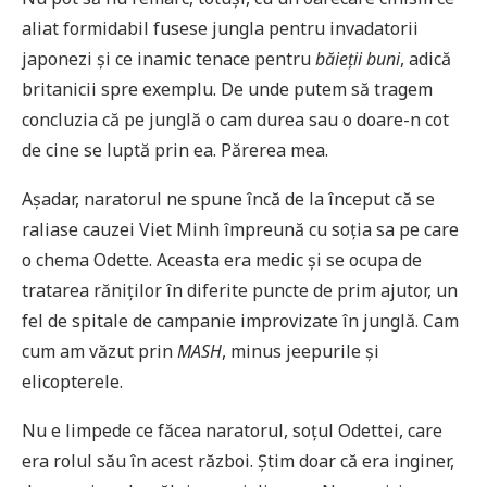
aliat formidabil fusese jungla pentru invadatorii
japonezi și ce inamic tenace pentru
băieții buni
, adică
britanicii spre exemplu. De unde putem să tragem
concluzia că pe junglă o cam durea sau o doare-n cot
de cine se luptă prin ea. Părerea mea.
Așadar, naratorul ne spune încă de la început că se
raliase cauzei Viet Minh împreună cu soția sa pe care
o chema Odette. Aceasta era medic și se ocupa de
tratarea răniților în diferite puncte de prim ajutor, un
fel de spitale de campanie improvizate în junglă. Cam
cum am văzut prin
MASH
, minus jeepurile și
elicopterele.
Nu e limpede ce făcea naratorul, soțul Odettei, care
era rolul său în acest război. Știm doar că era inginer,