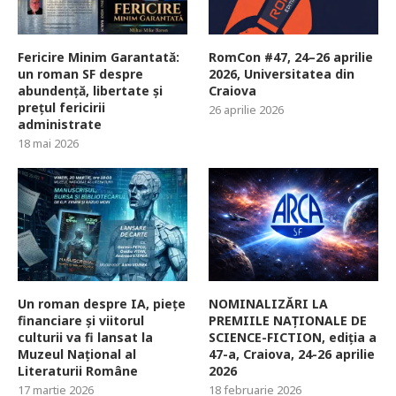
Fericire Minim Garantată:
RomCon #47, 24–26 aprilie
un roman SF despre
2026, Universitatea din
abundență, libertate și
Craiova
prețul fericirii
26 aprilie 2026
administrate
18 mai 2026
Un roman despre IA, piețe
NOMINALIZĂRI LA
financiare și viitorul
PREMIILE NAȚIONALE DE
culturii va fi lansat la
SCIENCE-FICTION, ediția a
Muzeul Național al
47-a, Craiova, 24-26 aprilie
Literaturii Române
2026
17 martie 2026
18 februarie 2026