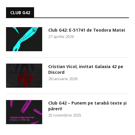
CLUB G42
Club G42: E-51741 de Teodora Matei
27 aprilie 2026
Cristian Vicol, invitat Galaxia 42 pe
Discord
28 ianuarie 2026
Club G42 – Punem pe tarabă texte și
păreri!
25 noiembrie 2025