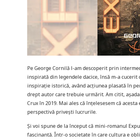
Pe George Cornilă l-am descoperit prin intermediu
inspirată din legendele dacice, însă m-a cucerit 
inspirație istorică, având acțiunea plasată în pe
drept autor care trebuie urmărit. Am citit, așad
Crux în 2019. Mai ales că înțelesesem că acesta 
perspectivă privești lucrurile.
Și voi spune de la început că mini-romanul Expu
fascinantă. Într-o societate în care cultura e obl