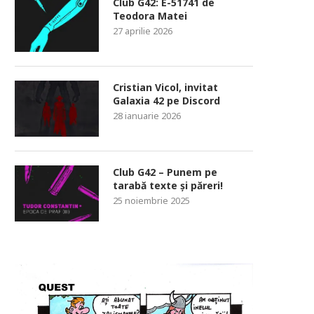
Club G42: E-51741 de
Teodora Matei
27 aprilie 2026
Cristian Vicol, invitat
Galaxia 42 pe Discord
28 ianuarie 2026
Club G42 – Punem pe
tarabă texte și păreri!
25 noiembrie 2025