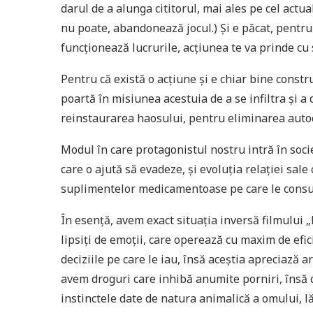
darul de a alunga cititorul, mai ales pe cel actual.
nu poate, abandonează jocul.) Și e păcat, pentru 
funcționează lucrurile, acțiunea te va prinde cu
Pentru că există o acțiune și e chiar bine constr
poartă în misiunea acestuia de a se infiltra și a
reinstaurarea haosului, pentru eliminarea autoc
Modul în care protagonistul nostru intră în socie
care o ajută să evadeze, și evoluția relației sale
suplimentelor medicamentoase pe care le consum
În esență, avem exact situația inversă filmului „E
lipsiți de emoții, care operează cu maxim de efic
deciziile pe care le iau, însă aceștia apreciază ar
avem droguri care inhibă anumite porniri, însă 
instinctele date de natura animalică a omului, lă