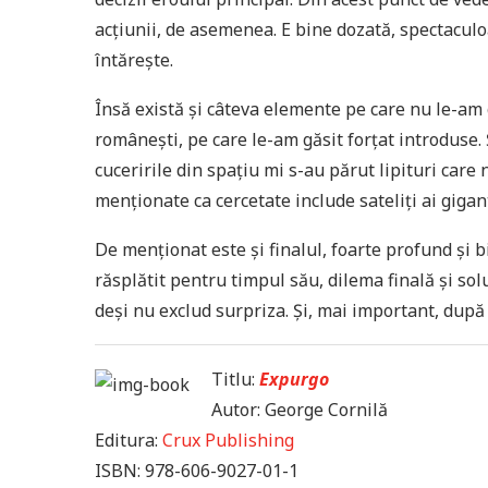
acțiunii, de asemenea. E bine dozată, spectaculoa
întărește.
Însă există și câteva elemente pe care nu le-am 
românești, pe care le-am găsit forțat introduse.
cuceririle din spațiu mi s-au părut lipituri car
menționate ca cercetate include sateliți ai gigant
De menționat este și finalul, foarte profund și b
răsplătit pentru timpul său, dilema finală și sol
deși nu exclud surpriza. Și, mai important, după l
Titlu:
Expurgo
Autor: George Cornilă
Editura:
Crux Publishing
ISBN:
978-606-9027-01-1