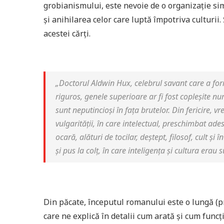
grobianismului, este nevoie de o organizație simi
și anihilarea celor care luptă împotriva culturii
acestei cărți.
„Doctorul Aldwin Hux, celebrul savant care a fo
riguros, genele superioare ar fi fost copleșite nu
sunt neputincioși în fața brutelor. Din fericire, 
vulgarității, în care
intelectual
, preschimbat ades
ocară, alături de
tocilar, deștept, filosof, cult
și în
și pus la colț, în care inteligența și cultura erau
Din păcate, începutul romanului este o lungă (pr
care ne explică în detalii cum arată și cum fun