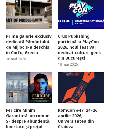
Prima galerie exclusiv
Crux Publishing
dedicată Pământului
participă la PlayCon
de Mijloc s-a deschis
2026, noul festival
în Corfu, Grecia
dedicat culturii geek
din București
18 mai 2026
18 mai 2026
Fericire Minim
RomCon #47, 24–26
Garantată: un roman
aprilie 2026,
SF despre abundență,
Universitatea din
libertate și prețul
Craiova