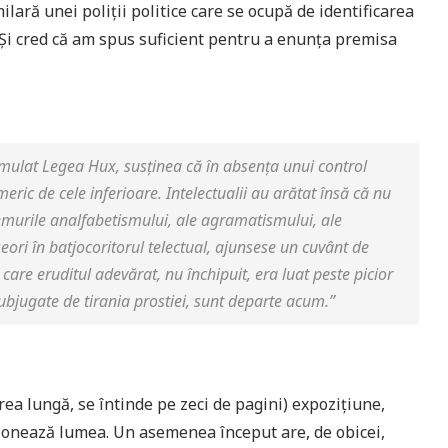
lară unei poliții politice care se ocupă de identificarea
. Și cred că am spus suficient pentru a enunța premisa
rmulat Legea Hux, susținea că în absența unui control
meric de cele inferioare. Intelectualii au arătat însă că nu
vremurile analfabetismului, ale agramatismului, ale
eori în batjocoritorul
telectual
, ajunsese un cuvânt de
 care eruditul adevărat, nu închipuit, era luat peste picior
 subjugate de tirania prostiei, sunt departe acum.”
ea lungă, se întinde pe zeci de pagini) expozițiune,
cționează lumea. Un asemenea început are, de obicei,