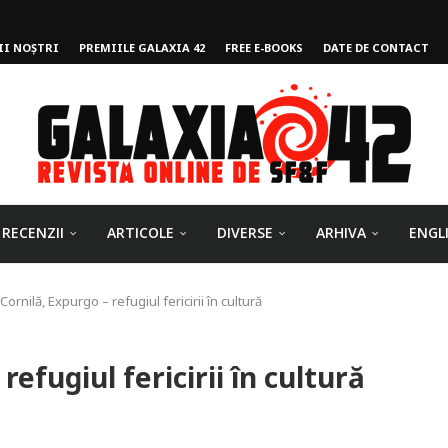
II NOȘTRI
PREMIILE GALAXIA 42
FREE E-BOOKS
DATE DE CONTACT
ului
RECENZII
ARTICOLE
DIVERSE
ARHIVA
ENGL
ornilă, Expurgo – refugiul fericirii în cultură
efugiul fericirii în cultură