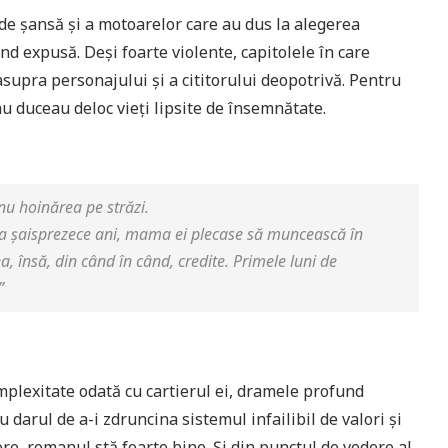
 de șansă și a motoarelor care au dus la alegerea
und expusă. Deși foarte violente, capitolele în care
asupra personajului și a cititorului deopotrivă. Pentru
 nu duceau deloc vieți lipsite de însemnătate.
 nu hoinărea pe străzi.
 șaisprezece ani, mama ei plecase să muncească în
a, însă, din când în când, credite. Primele luni de
”
plexitate odată cu cartierul ei, dramele profund
arul de a-i zdruncina sistemul infailibil de valori și
ere, romanul stă foarte bine. Și din punctul de vedere al