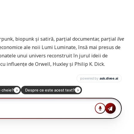
rpunk, biopunk și satiră, parțial documentar, parțial
live
și economice ale noii Lumi Luminate, însă mai presus de
natele unui univers reconstruit în jurul ideii de
cu influențe de Orwell, Huxley și Philip K. Dick.