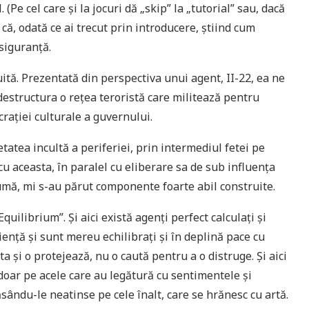
 (Pe cel care și la jocuri dă „skip” la „tutorial” sau, dacă
că, odată ce ai trecut prin introducere, știind cum
 siguranță.
uită. Prezentată din perspectiva unui agent, II-22, ea ne
 destructura o rețea teroristă care militează pentru
rației culturale a guvernului.
tatea incultă a periferiei, prin intermediul fetei pe
 cu aceasta, în paralel cu eliberare sa de sub influența
ă, mi s-au părut componente foarte abil construite.
quilibrium”. Și aici există agenți perfect calculați și
iență și sunt mereu echilibrați și în deplină pace cu
ta și o protejează, nu o caută pentru a o distruge. Și aici
doar pe acele care au legătură cu sentimentele și
sându-le neatinse pe cele înalt, care se hrănesc cu artă.