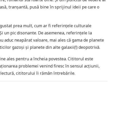
să, tranșantă, pusă bine în sprijinul ideii pe care o
gustat prea mult, cum ar fi referințele culturale
 Și un pic disonante. De asemenea, referințele la
e nu aduc neapărat valoare, mai ales că gama de planete
icilor gazoși și planete din alte galaxii(!) deopotrivă.
ine ales pentru a încheia povestea. Cititorul este
uționarea problemei venind firesc în sensul acțiunii,
ectură, cititorului îi rămân întrebările.