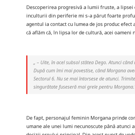
Descoperirea progresivă a lumii fruste, a lipsei
inculturii din periferie mi s-a părut foarte prof
agentul ia contact cu lumea de jos produc efect 
că aflăm că, în lipsa lor de cultură, acei oameni
„ – Uite, în acel subsol stătea Dego. Atunci când
După cum îmi mai povestise, când Morgana avea
Sectorul 6. Nu se mai întorsese de atunci. Trimite
singurătate fuseseră mai grele pentru Morgana.
De fapt, personajul feminin Morgana prinde com
umane ale unei lumi necunoscute până atunci au d
decizii eroului principal. Din acest punct de ved