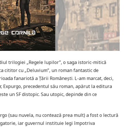
l trilogiei „Regele lupilor”, o saga istoric-mitică
ca cititor cu „Deluvium”, un roman fantastic de
rioada fanariotă a Țării Românești. L-am marcat, deci,
ar, Expurgo, precedentul său roman, apărut la editura
este un SF distopic. Sau utopic, depinde din ce
rgo (sau nuvela, nu contează prea mult) a fost o lectură
igatorie, iar guvernul instituie legi împotriva