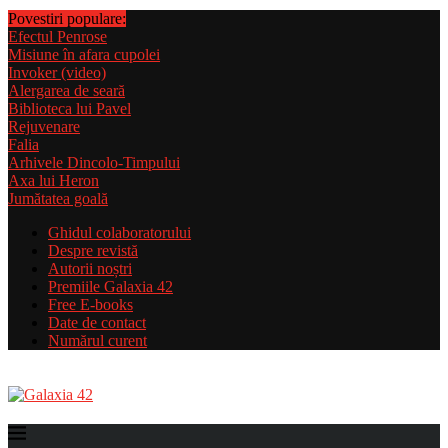
Povestiri populare:
Efectul Penrose
Misiune în afara cupolei
Invoker (video)
Alergarea de seară
Biblioteca lui Pavel
Rejuvenare
Falia
Arhivele Dincolo-Timpului
Axa lui Heron
Jumătatea goală
Ghidul colaboratorului
Despre revistă
Autorii noștri
Premiile Galaxia 42
Free E-books
Date de contact
Numărul curent