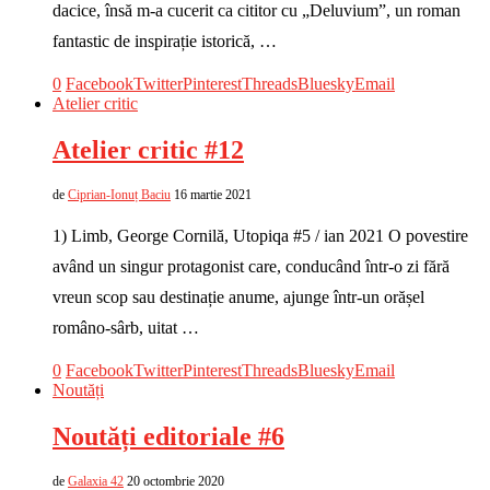
dacice, însă m-a cucerit ca cititor cu „Deluvium”, un roman
fantastic de inspirație istorică, …
0
Facebook
Twitter
Pinterest
Threads
Bluesky
Email
Atelier critic
Atelier critic #12
de
Ciprian-Ionuț Baciu
16 martie 2021
1) Limb, George Cornilă, Utopiqa #5 / ian 2021 O povestire
având un singur protagonist care, conducând într-o zi fără
vreun scop sau destinație anume, ajunge într-un orășel
româno-sârb, uitat …
0
Facebook
Twitter
Pinterest
Threads
Bluesky
Email
Noutăți
Noutăți editoriale #6
de
Galaxia 42
20 octombrie 2020