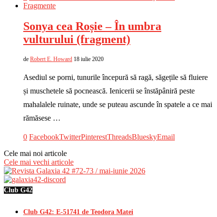
Fragmente
Sonya cea Roșie – În umbra
vulturului (fragment)
de
Robert E. Howard
18 iulie 2020
Asediul se porni, tunurile începură să ragă, săgețile să fluiere
și muschetele să pocnească. Ienicerii se înstăpâniră peste
mahalalele ruinate, unde se puteau ascunde în spatele a ce mai
rămăsese …
0
Facebook
Twitter
Pinterest
Threads
Bluesky
Email
Cele mai noi articole
Cele mai vechi articole
Club G42
Club G42: E-51741 de Teodora Matei