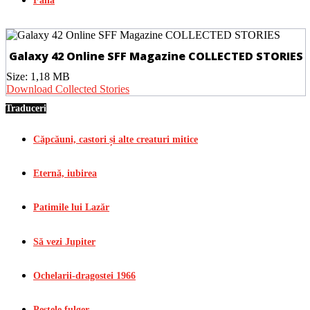
Falia
Galaxy 42 Online SFF Magazine COLLECTED STORIES
Size:
1,18 MB
Download Collected Stories
Traduceri
Căpcăuni, castori și alte creaturi mitice
Eternă, iubirea
Patimile lui Lazăr
Să vezi Jupiter
Ochelarii-dragostei 1966
Peștele fulger