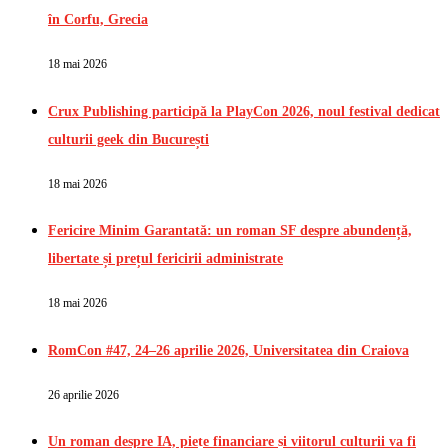
în Corfu, Grecia
18 mai 2026
Crux Publishing participă la PlayCon 2026, noul festival dedicat
culturii geek din București
18 mai 2026
Fericire Minim Garantată: un roman SF despre abundență,
libertate și prețul fericirii administrate
18 mai 2026
RomCon #47, 24–26 aprilie 2026, Universitatea din Craiova
26 aprilie 2026
Un roman despre IA, piețe financiare și viitorul culturii va fi