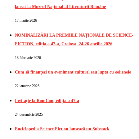
lansat la Muzeul Național al Literaturii Române
17 martie 2026
NOMINALIZĂRI LA PREMIILE NAȚIONALE DE SCIENCE-
FICTION, ediția a 47-a, Craiova, 24-26 aprilie 2026
18 februarie 2026
Cum să finanțezi un eveniment cultural sau lupta cu eolienele
22 ianuarie 2026
Invitație la RomCon, ediția a 47-a
24 decembrie 2025
Enciclopedia Science Fiction lansează un Substack