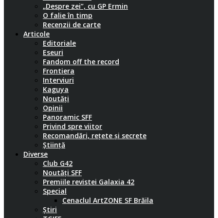
„Despre zei”, cu GP Ermin
O falie în timp
Recenzii de carte
Articole
Editoriale
Eseuri
Fandom off the record
Frontiera
Interviuri
Kaguya
Noutăți
Opinii
Panoramic SFF
Privind spre viitor
Recomandări, rețete și secrete
Știință
Diverse
Club G42
Noutăți SFF
Premiile revistei Galaxia 42
Special
Cenaclul ArtZONE SF Brăila
Știri