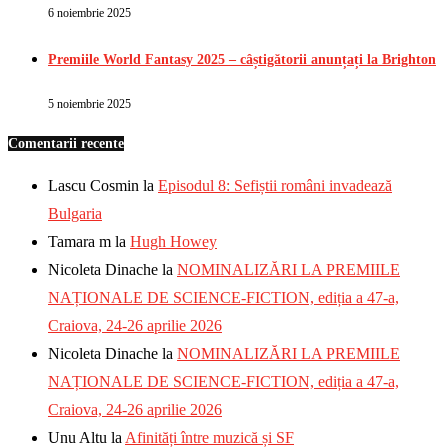
6 noiembrie 2025
Premiile World Fantasy 2025 – câștigătorii anunțați la Brighton
5 noiembrie 2025
Comentarii recente
Lascu Cosmin
la
Episodul 8: Sefiștii români invadează
Bulgaria
Tamara m
la
Hugh Howey
Nicoleta Dinache
la
NOMINALIZĂRI LA PREMIILE
NAȚIONALE DE SCIENCE-FICTION, ediția a 47-a,
Craiova, 24-26 aprilie 2026
Nicoleta Dinache
la
NOMINALIZĂRI LA PREMIILE
NAȚIONALE DE SCIENCE-FICTION, ediția a 47-a,
Craiova, 24-26 aprilie 2026
Unu Altu
la
Afinități între muzică și SF