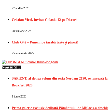
27 aprilie 2026
Cristian Vicol, invitat Galaxia 42 pe Discord
28 ianuarie 2026
Club G42 – Punem pe tarabă texte și păreri!
25 noiembrie 2025
Noutăți SFF
SAPIENT, al doilea volum din seria Nordam 2190, se lansează la
Bookfest 2026
1 iunie 2026
Prima galerie exclusiv dedicată Pământului de Mijloc s-a deschis