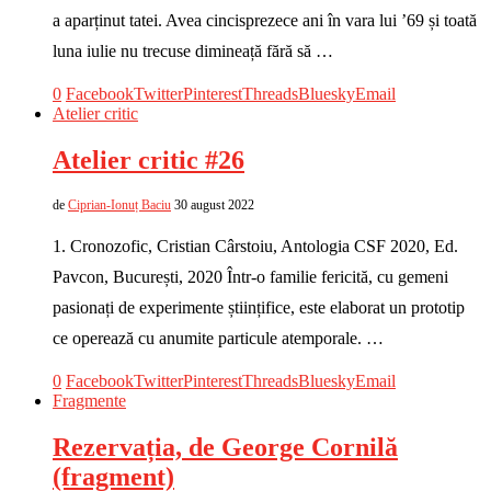
a aparținut tatei. Avea cincisprezece ani în vara lui ’69 și toată
luna iulie nu trecuse dimineață fără să …
0
Facebook
Twitter
Pinterest
Threads
Bluesky
Email
Atelier critic
Atelier critic #26
de
Ciprian-Ionuț Baciu
30 august 2022
1. Cronozofic, Cristian Cârstoiu, Antologia CSF 2020, Ed.
Pavcon, București, 2020 Într-o familie fericită, cu gemeni
pasionați de experimente științifice, este elaborat un prototip
ce operează cu anumite particule atemporale. …
0
Facebook
Twitter
Pinterest
Threads
Bluesky
Email
Fragmente
Rezervația, de George Cornilă
(fragment)