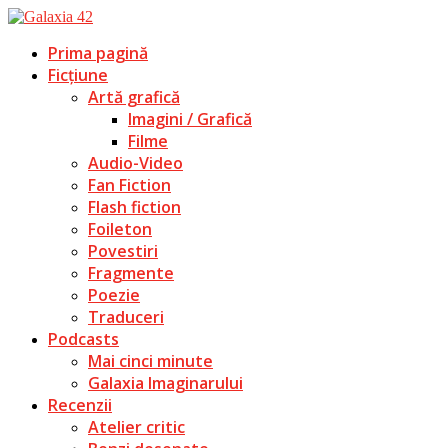
Prima pagină
Ficțiune
Artă grafică
Imagini / Grafică
Filme
Audio-Video
Fan Fiction
Flash fiction
Foileton
Povestiri
Fragmente
Poezie
Traduceri
Podcasts
Mai cinci minute
Galaxia Imaginarului
Recenzii
Atelier critic