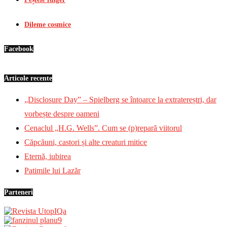
Dileme cosmice
Facebook
Articole recente
„Disclosure Day” – Spielberg se întoarce la extratereștri, dar
vorbește despre oameni
Cenaclul „H.G. Wells”. Cum se (p)repară viitorul
Căpcăuni, castori și alte creaturi mitice
Eternă, iubirea
Patimile lui Lazăr
Parteneri