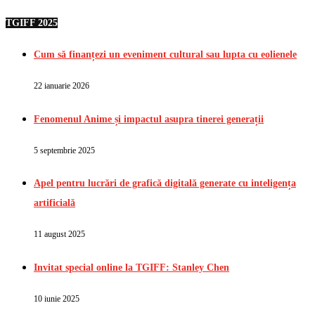
TGIFF 2025
Cum să finanțezi un eveniment cultural sau lupta cu eolienele
22 ianuarie 2026
Fenomenul Anime și impactul asupra tinerei generații
5 septembrie 2025
Apel pentru lucrări de grafică digitală generate cu inteligența
artificială
11 august 2025
Invitat special online la TGIFF: Stanley Chen
10 iunie 2025