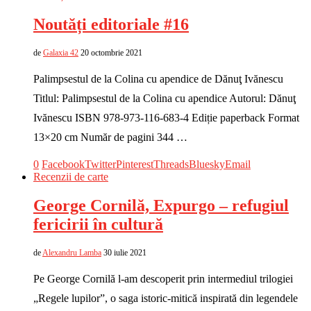
Noutăți editoriale #16
de
Galaxia 42
20 octombrie 2021
Palimpsestul de la Colina cu apendice de Dănuţ Ivănescu
Titlul: Palimpsestul de la Colina cu apendice Autorul: Dănuţ
Ivănescu ISBN 978-973-116-683-4 Ediție paperback Format
13×20 cm Număr de pagini 344 …
0
Facebook
Twitter
Pinterest
Threads
Bluesky
Email
Recenzii de carte
George Cornilă, Expurgo – refugiul
fericirii în cultură
de
Alexandru Lamba
30 iulie 2021
Pe George Cornilă l-am descoperit prin intermediul trilogiei
„Regele lupilor”, o saga istoric-mitică inspirată din legendele