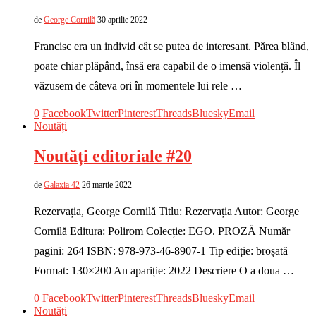
de
George Cornilă
30 aprilie 2022
Francisc era un individ cât se putea de interesant. Părea blând,
poate chiar plăpând, însă era capabil de o imensă violență. Îl
văzusem de câteva ori în momentele lui rele …
0
Facebook
Twitter
Pinterest
Threads
Bluesky
Email
Noutăți
Noutăți editoriale #20
de
Galaxia 42
26 martie 2022
Rezervația, George Cornilă Titlu: Rezervația Autor: George
Cornilă Editura: Polirom Colecție: EGO. PROZĂ Număr
pagini: 264 ISBN: 978-973-46-8907-1 Tip ediție: broșată
Format: 130×200 An apariție: 2022 Descriere O a doua …
0
Facebook
Twitter
Pinterest
Threads
Bluesky
Email
Noutăți