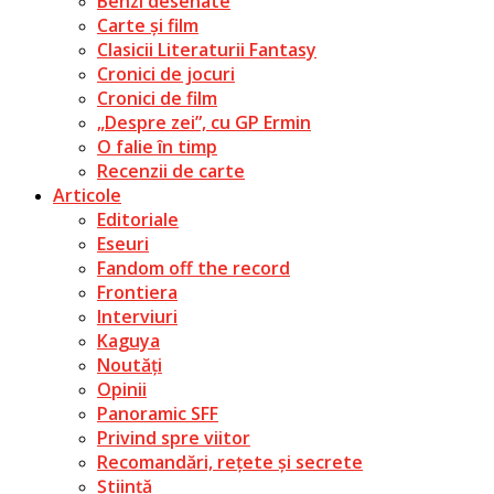
Benzi desenate
Carte și film
Clasicii Literaturii Fantasy
Cronici de jocuri
Cronici de film
„Despre zei”, cu GP Ermin
O falie în timp
Recenzii de carte
Articole
Editoriale
Eseuri
Fandom off the record
Frontiera
Interviuri
Kaguya
Noutăți
Opinii
Panoramic SFF
Privind spre viitor
Recomandări, rețete și secrete
Știință