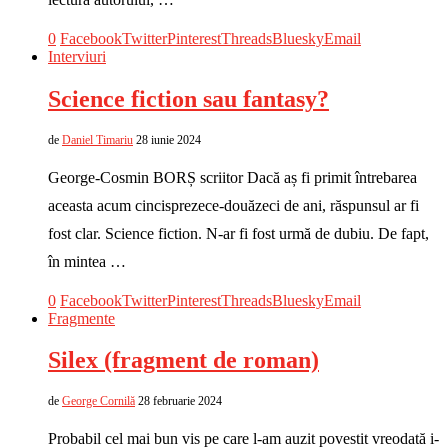
0
Facebook
Twitter
Pinterest
Threads
Bluesky
Email
Interviuri
Science fiction sau fantasy?
de
Daniel Timariu
28 iunie 2024
George-Cosmin BORȘ scriitor Dacă aș fi primit întrebarea
aceasta acum cincisprezece-douăzeci de ani, răspunsul ar fi
fost clar. Science fiction. N-ar fi fost urmă de dubiu. De fapt,
în mintea …
0
Facebook
Twitter
Pinterest
Threads
Bluesky
Email
Fragmente
Silex (fragment de roman)
de
George Cornilă
28 februarie 2024
Probabil cel mai bun vis pe care l-am auzit povestit vreodată i-