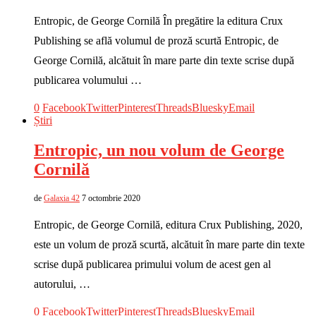
Entropic, de George Cornilă În pregătire la editura Crux
Publishing se află volumul de proză scurtă Entropic, de
George Cornilă, alcătuit în mare parte din texte scrise după
publicarea volumului …
0
Facebook
Twitter
Pinterest
Threads
Bluesky
Email
Știri
Entropic, un nou volum de George
Cornilă
de
Galaxia 42
7 octombrie 2020
Entropic, de George Cornilă, editura Crux Publishing, 2020,
este un volum de proză scurtă, alcătuit în mare parte din texte
scrise după publicarea primului volum de acest gen al
autorului, …
0
Facebook
Twitter
Pinterest
Threads
Bluesky
Email