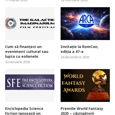
17 martie 2026
18 februarie 2026
Cum să finanțezi un
Invitație la RomCon,
eveniment cultural sau
ediția a 47-a
lupta cu eolienele
24 decembrie 2025
22 ianuarie 2026
Enciclopedia Science
Premiile World Fantasy
Fiction lansează un
2025 – câștigătorii