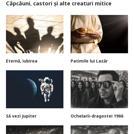
Căpcăuni, castori și alte creaturi mitice
Eternă, iubirea
Patimile lui Lazăr
Să vezi Jupiter
Ochelarii-dragostei 1966