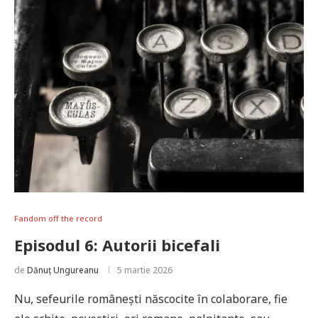
Fandom off the record
Episodul 6: Autorii bicefali
de
Dănuț Ungureanu
5 martie 2026
Nu, sefeurile românești născocite în colaborare, fie