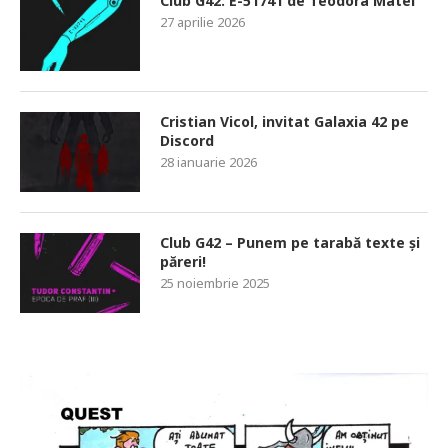
Club G42: E-51741 de Teodora Matei
27 aprilie 2026
Cristian Vicol, invitat Galaxia 42 pe
Discord
28 ianuarie 2026
Club G42 – Punem pe tarabă texte și
păreri!
25 noiembrie 2025