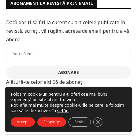
ABONAMENT LA REVISTĂ PRIN EMAIL
Dacă doriți să fiți la curent cu articolele publicate în
revistă, scrieți, vă rugăm, adresa de email pentru a vă
abona.
Adresă
email
ABONARE
Alătură-te celorlalți 56 de abonați.
Folosim cookie-uri pentru a-ți oferi cea mai bună
experiență pe site-ul nostru web.
Poți afla mai multe despre cookie-urile pe care le folosim
RUBRICI
sau să le dezactivezi în
setări
.
CLOSE GDPR COO
Accept
Respinge
Setări
„Despre zei”, cu GP Ermin