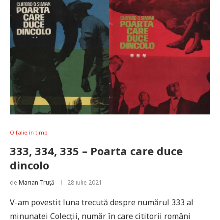
O falie în timp
333, 334, 335 – Poarta care duce
dincolo
de
Marian Truță
28 iulie 2021
V-am povestit luna trecută despre numărul 333 al
minunatei Colecții, număr în care cititorii români