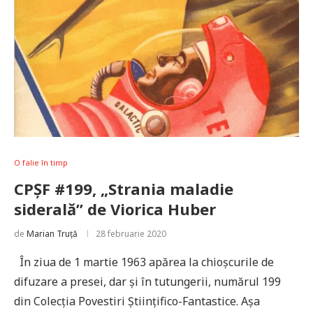
O falie în timp
CPȘF #199, „Strania maladie
siderală” de Viorica Huber
de
Marian Truță
28 februarie 2020
În ziua de 1 martie 1963 apărea la chioșcurile de
difuzare a presei, dar și în tutungerii, numărul 199
din Colecția Povestiri Științifico-Fantastice. Așa