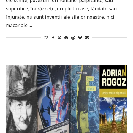
ele schițe, povestiri, ori romane, palpitante, sau
soporifice, îndrăznețe, ori plicticoase, lăudate sau
înjurate, nu sunt invenții ale zilelor noastre, nici
măcar ale …