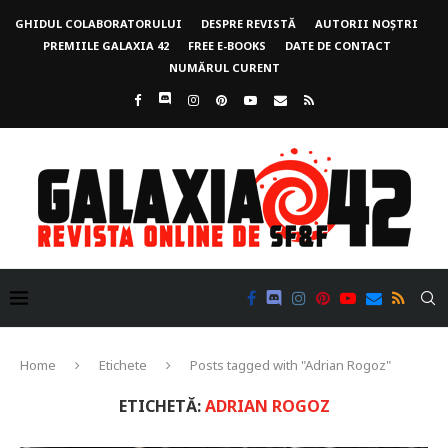
GHIDUL COLABORATORULUI
DESPRE REVISTĂ
AUTORII NOȘTRI
PREMIILE GALAXIA 42
FREE E-BOOKS
DATE DE CONTACT
NUMĂRUL CURENT
Home
Etichete
Posts tagged with "Adrian Rogoz"
ETICHETĂ:
ADRIAN ROGOZ