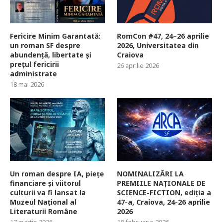
Fericire Minim Garantată:
RomCon #47, 24–26 aprilie
un roman SF despre
2026, Universitatea din
abundență, libertate și
Craiova
prețul fericirii
26 aprilie 2026
administrate
18 mai 2026
Un roman despre IA, piețe
NOMINALIZĂRI LA
financiare și viitorul
PREMIILE NAȚIONALE DE
culturii va fi lansat la
SCIENCE-FICTION, ediția a
Muzeul Național al
47-a, Craiova, 24-26 aprilie
Literaturii Române
2026