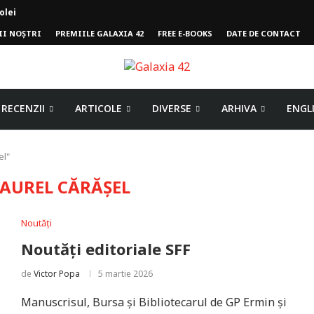
II NOȘTRI
PREMIILE GALAXIA 42
FREE E-BOOKS
DATE DE CONTACT
mpului
RECENZII
ARTICOLE
DIVERSE
ARHIVA
ENGL
el"
AUREL CĂRĂȘEL
Noutăți
Noutăți editoriale SFF
de
Victor Popa
5 martie 2026
Manuscrisul, Bursa și Bibliotecarul de GP Ermin și