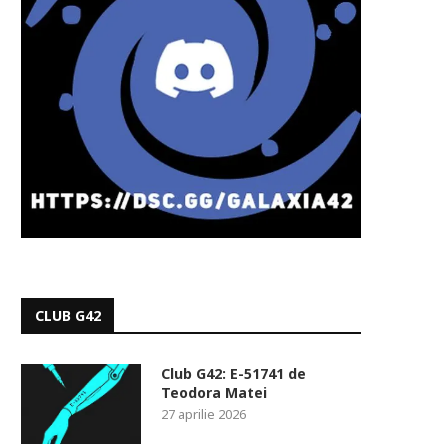
CLUB G42
Club G42: E-51741 de
Teodora Matei
27 aprilie 2026