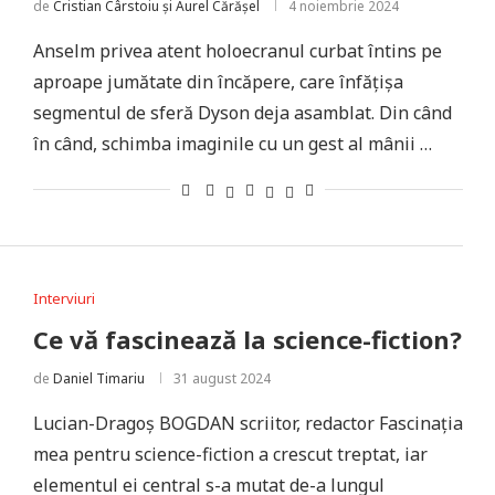
de
Cristian Cârstoiu și Aurel Cărășel
4 noiembrie 2024
Anselm privea atent holoecranul curbat întins pe
aproape jumătate din încăpere, care înfățișa
segmentul de sferă Dyson deja asamblat. Din când
în când, schimba imaginile cu un gest al mânii …
Interviuri
Ce vă fascinează la science-fiction?
de
Daniel Timariu
31 august 2024
Lucian-Dragoș BOGDAN scriitor, redactor Fascinația
mea pentru science-fiction a crescut treptat, iar
elementul ei central s-a mutat de-a lungul