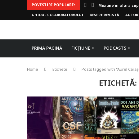
POVESTIRI POPULARE:
Invoker (video)
GHIDUL COLABORATORULUI
DESPRE REVISTĂ
AUTOR
Alergarea de seară
Biblioteca lui Pavel
Rejuvenare
Falia
Arhivele Dincolo-Ti
Axa lui Heron
Jumătatea goală
PRIMA PAGINĂ
FICȚIUNE
PODCASTS
Home
Etichete
Posts tagged with "Aurel Cărăș
ETICHETĂ: