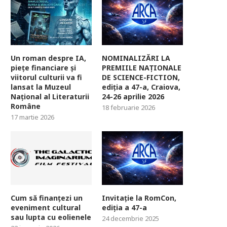
Un roman despre IA,
NOMINALIZĂRI LA
piețe financiare și
PREMIILE NAȚIONALE
viitorul culturii va fi
DE SCIENCE-FICTION,
lansat la Muzeul
ediția a 47-a, Craiova,
Național al Literaturii
24-26 aprilie 2026
Române
18 februarie 2026
17 martie 2026
Cum să finanțezi un
Invitație la RomCon,
eveniment cultural
ediția a 47-a
sau lupta cu eolienele
24 decembrie 2025