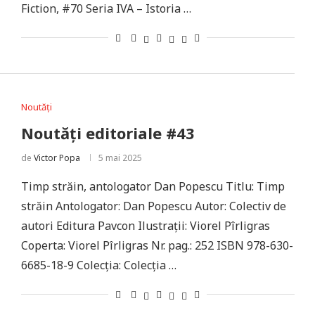
Fiction, #70 Seria IVA – Istoria …
Noutăți
Noutăți editoriale #43
de
Victor Popa
5 mai 2025
Timp străin, antologator Dan Popescu Titlu: Timp
străin Antologator: Dan Popescu Autor: Colectiv de
autori Editura Pavcon Ilustrații: Viorel Pîrligras
Coperta: Viorel Pîrligras Nr. pag.: 252 ISBN 978-630-
6685-18-9 Colecția: Colecția …