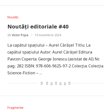
Noutăți
Noutăți editoriale #40
de
Victor Popa
10 noiembrie 2024
La capătul spațiului – Aurel Cărășel Titlu: La
capătul spațiului Autor: Aurel Cărășel Editura
Pavcon Coperta: George Ionescu (asistat de AI) Nr.
pag.: 282 ISBN: 978-606-9625-97-2 Colecţia: Colecţia
Science-Fiction – …
Fragmente