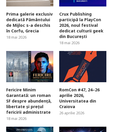
Prima galerie exclusiv
Crux Publishing
dedicată Pământului
participă la PlayCon
de Mijloc s-a deschis
2026, noul festival
în Corfu, Grecia
dedicat culturii geek
din București
18 mai 2026
18 mai 2026
Fericire Minim
RomCon #47, 24–26
Garantată: un roman
aprilie 2026,
SF despre abundență,
Universitatea din
libertate și prețul
Craiova
fericirii administrate
26 aprilie 2026
18 mai 2026