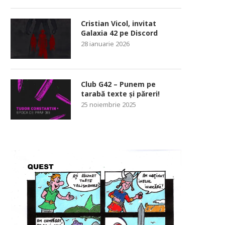
Cristian Vicol, invitat
Galaxia 42 pe Discord
28 ianuarie 2026
Club G42 – Punem pe
tarabă texte și păreri!
25 noiembrie 2025