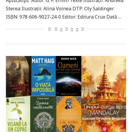
ApIscalips Autor: G. P. Ermin Texte ilustrații: Andreea
Sterea Ilustrații: Alina Voinea DTP: Oly Saldinger
ISBN: 978-606-9027-24-0 Editor: Editura Crux Dată …