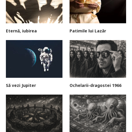
Eternă, iubirea
Patimile lui Lazăr
Să vezi Jupiter
Ochelarii-dragostei 1966