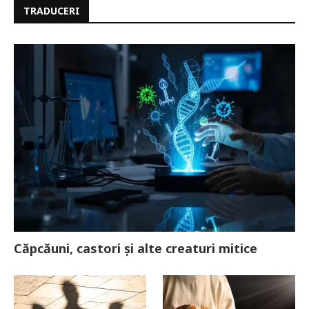
TRADUCERI
Căpcăuni, castori și alte creaturi mitice