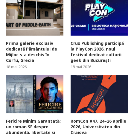
Prima galerie exclusiv
Crux Publishing participă
dedicată Pământului de
la PlayCon 2026, noul
Mijloc s-a deschis în
festival dedicat culturii
Corfu, Grecia
geek din București
18 mai 2026
18 mai 2026
Fericire Minim Garantată:
RomCon #47, 24–26 aprilie
un roman SF despre
2026, Universitatea din
abundență, libertate și
Craiova