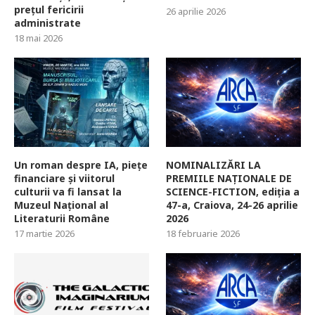
prețul fericirii
26 aprilie 2026
administrate
18 mai 2026
Un roman despre IA, piețe
NOMINALIZĂRI LA
financiare și viitorul
PREMIILE NAȚIONALE DE
culturii va fi lansat la
SCIENCE-FICTION, ediția a
Muzeul Național al
47-a, Craiova, 24-26 aprilie
Literaturii Române
2026
17 martie 2026
18 februarie 2026