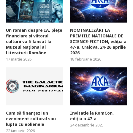
Un roman despre IA, piețe
NOMINALIZĂRI LA
financiare și viitorul
PREMIILE NAȚIONALE DE
culturii va fi lansat la
SCIENCE-FICTION, ediția a
Muzeul Național al
47-a, Craiova, 24-26 aprilie
Literaturii Române
2026
17 martie 2026
18 februarie 2026
Cum să finanțezi un
Invitație la RomCon,
eveniment cultural sau
ediția a 47-a
lupta cu eolienele
24 decembrie 2025
22 ianuarie 2026