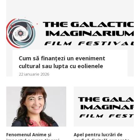
Cum să finanțezi un eveniment
cultural sau lupta cu eolienele
22 ianuarie 2026
Fenomenul Anime și
Apel pentru lucrări de