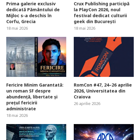
Prima galerie exclusiv
Crux Publishing participă
dedicată Pământului de
la PlayCon 2026, noul
Mijloc s-a deschis în
festival dedicat culturii
Corfu, Grecia
geek din București
18 mai 2026
18 mai 2026
Fericire Minim Garantată:
RomCon #47, 24–26 aprilie
un roman SF despre
2026, Universitatea din
abundență, libertate și
Craiova
prețul fericirii
26 aprilie 2026
administrate
18 mai 2026