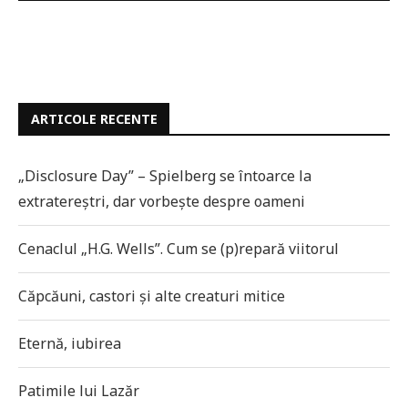
ARTICOLE RECENTE
„Disclosure Day” – Spielberg se întoarce la
extratereștri, dar vorbește despre oameni
Cenaclul „H.G. Wells”. Cum se (p)repară viitorul
Căpcăuni, castori și alte creaturi mitice
Eternă, iubirea
Patimile lui Lazăr