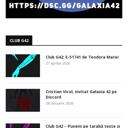
CLUB G42
Club G42: E-51741 de Teodora Matei
27 aprilie 2026
Cristian Vicol, invitat Galaxia 42 pe
Discord
28 ianuarie 2026
Club G42 – Punem pe tarabă texte și