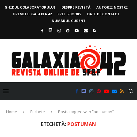
GHIDUL COLABORATORULUI
DESPRE REVISTĂ
AUTORII NOȘTRI
PREMIILE GALAXIA 42
FREE E-BOOKS
DATE DE CONTACT
NUMĂRUL CURENT
Home
Etichete
Posts tagged with "postuman"
ETICHETĂ:
POSTUMAN