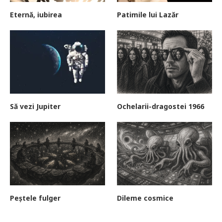
Eternă, iubirea
Patimile lui Lazăr
Să vezi Jupiter
Ochelarii-dragostei 1966
Peștele fulger
Dileme cosmice