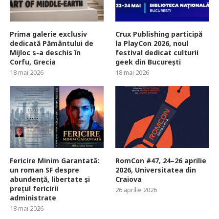
Prima galerie exclusiv
Crux Publishing participă
dedicată Pământului de
la PlayCon 2026, noul
Mijloc s-a deschis în
festival dedicat culturii
Corfu, Grecia
geek din București
18 mai 2026
18 mai 2026
Fericire Minim Garantată:
RomCon #47, 24–26 aprilie
un roman SF despre
2026, Universitatea din
abundență, libertate și
Craiova
prețul fericirii
26 aprilie 2026
administrate
18 mai 2026