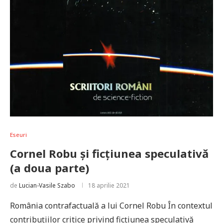
Eseuri
Cornel Robu și ficțiunea speculativă
(a doua parte)
de
Lucian-Vasile Szabo
18 aprilie 2021
România contrafactuală a lui Cornel Robu În contextul
contribuţiilor critice privind ficţiunea speculativă