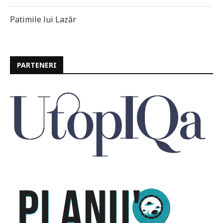
Patimile lui Lazăr
PARTENERI