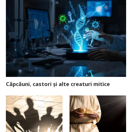
Căpcăuni, castori și alte creaturi mitice