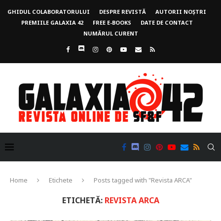
GHIDUL COLABORATORULUI
DESPRE REVISTĂ
AUTORII NOȘTRI
PREMIILE GALAXIA 42
FREE E-BOOKS
DATE DE CONTACT
NUMĂRUL CURENT
Home
Etichete
Posts tagged with "Revista ARCA"
ETICHETĂ:
REVISTA ARCA