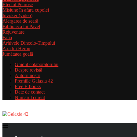
Efectul Penrose
Misiune în afara cupolei
Invoker (video)
Alergarea de seară
Biblioteca lui Pavel
Rejuvenare
Falia
Arhivele Dincolo-Timpului
Axa lui Heron
Jumătatea goală
Ghidul colaboratorului
Despre revistă
Autorii noștri
Premiile Galaxia 42
Free E-books
Date de contact
Numărul curent