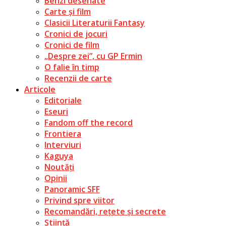
Benzi desenate
Carte și film
Clasicii Literaturii Fantasy
Cronici de jocuri
Cronici de film
„Despre zei”, cu GP Ermin
O falie în timp
Recenzii de carte
Articole
Editoriale
Eseuri
Fandom off the record
Frontiera
Interviuri
Kaguya
Noutăți
Opinii
Panoramic SFF
Privind spre viitor
Recomandări, rețete și secrete
Știință