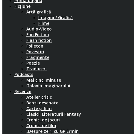
Prima pagină
Ficțiune
Artă grafică
Imagini / Grafică
Filme
Audio-Video
Fan Fiction
Flash fiction
Foileton
Povestiri
Fragmente
Poezie
Traduceri
Podcasts
Mai cinci minute
Galaxia Imaginarului
Recenzii
Atelier critic
Benzi desenate
Carte și film
Clasicii Literaturii Fantasy
Cronici de jocuri
Cronici de film
„Despre zei”, cu GP Ermin