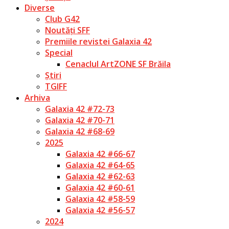
Diverse
Club G42
Noutăți SFF
Premiile revistei Galaxia 42
Special
Cenaclul ArtZONE SF Brăila
Știri
TGIFF
Arhiva
Galaxia 42 #72-73
Galaxia 42 #70-71
Galaxia 42 #68-69
2025
Galaxia 42 #66-67
Galaxia 42 #64-65
Galaxia 42 #62-63
Galaxia 42 #60-61
Galaxia 42 #58-59
Galaxia 42 #56-57
2024