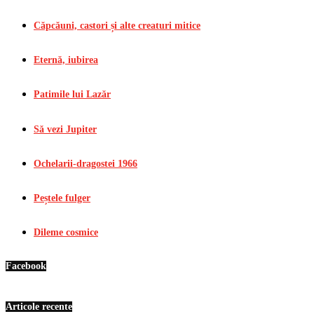
Căpcăuni, castori și alte creaturi mitice
Eternă, iubirea
Patimile lui Lazăr
Să vezi Jupiter
Ochelarii-dragostei 1966
Peștele fulger
Dileme cosmice
Facebook
Articole recente