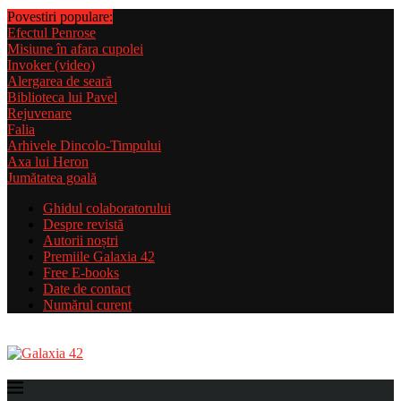
Povestiri populare:
Efectul Penrose
Misiune în afara cupolei
Invoker (video)
Alergarea de seară
Biblioteca lui Pavel
Rejuvenare
Falia
Arhivele Dincolo-Timpului
Axa lui Heron
Jumătatea goală
Ghidul colaboratorului
Despre revistă
Autorii noștri
Premiile Galaxia 42
Free E-books
Date de contact
Numărul curent