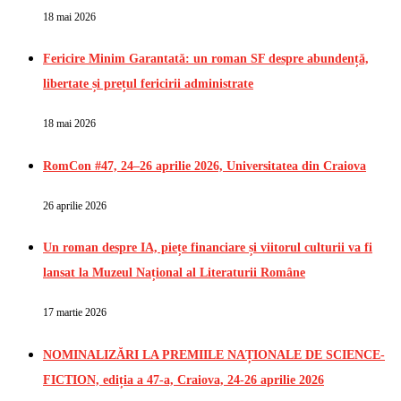
18 mai 2026
Fericire Minim Garantată: un roman SF despre abundență,
libertate și prețul fericirii administrate
18 mai 2026
RomCon #47, 24–26 aprilie 2026, Universitatea din Craiova
26 aprilie 2026
Un roman despre IA, piețe financiare și viitorul culturii va fi
lansat la Muzeul Național al Literaturii Române
17 martie 2026
NOMINALIZĂRI LA PREMIILE NAȚIONALE DE SCIENCE-
FICTION, ediția a 47-a, Craiova, 24-26 aprilie 2026