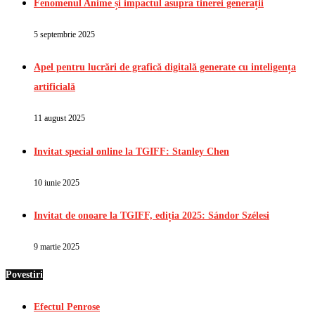
Fenomenul Anime și impactul asupra tinerei generații
5 septembrie 2025
Apel pentru lucrări de grafică digitală generate cu inteligența
artificială
11 august 2025
Invitat special online la TGIFF: Stanley Chen
10 iunie 2025
Invitat de onoare la TGIFF, ediția 2025: Sándor Szélesi
9 martie 2025
Povestiri
Efectul Penrose