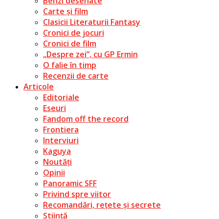
Benzi desenate
Carte și film
Clasicii Literaturii Fantasy
Cronici de jocuri
Cronici de film
„Despre zei”, cu GP Ermin
O falie în timp
Recenzii de carte
Articole
Editoriale
Eseuri
Fandom off the record
Frontiera
Interviuri
Kaguya
Noutăți
Opinii
Panoramic SFF
Privind spre viitor
Recomandări, rețete și secrete
Știință