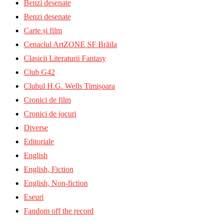
Benzi desenate
Benzi desenate
Carte și film
Cenaclul ArtZONE SF Brăila
Clasicii Literaturii Fantasy
Club G42
Clubul H.G. Wells Timișoara
Cronici de film
Cronici de jocuri
Diverse
Editoriale
English
English, Fiction
English, Non-fiction
Eseuri
Fandom off the record