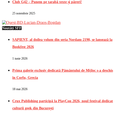
Club G42 – Punem pe tarabă texte și păreri!
25 noiembrie 2025
Noutăți SFF
SAPIENT, al doilea volum din seria Nordam 2190, se lansează la
Bookfest 2026
1 iunie 2026
Prima galerie exclusiv dedicată Pământului de Mijloc s-a deschis
în Corfu, Grecia
18 mai 2026
Crux Publishing participă la PlayCon 2026, noul festival dedicat
culturii geek din București