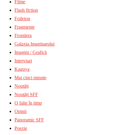
Filme
Flash fiction
Foileton
Fragmente
Frontiera
Galaxia Imaginarului
Imagini / Grafică
Interviuri
Kaguya
Mai cinci minute
Noutăți
Noutăți SFF
O falie în timp
Opinii
Panoramic SFF
Poezie