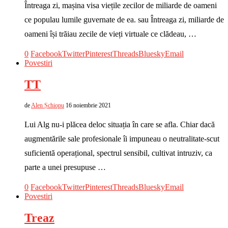
Întreaga zi, mașina visa viețile zecilor de miliarde de oameni
ce populau lumile guvernate de ea. sau Întreaga zi, miliarde de
oameni își trăiau zecile de vieți virtuale ce clădeau, …
0
Facebook
Twitter
Pinterest
Threads
Bluesky
Email
Povestiri
TT
de
Alen Șchiopu
16 noiembrie 2021
Lui Alg nu-i plăcea deloc situația în care se afla. Chiar dacă
augmentările sale profesionale îi impuneau o neutralitate-scut
suficientă operațional, spectrul sensibil, cultivat intruziv, ca
parte a unei presupuse …
0
Facebook
Twitter
Pinterest
Threads
Bluesky
Email
Povestiri
Treaz