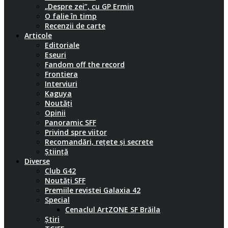
„Despre zei”, cu GP Ermin
O falie în timp
Recenzii de carte
Articole
Editoriale
Eseuri
Fandom off the record
Frontiera
Interviuri
Kaguya
Noutăți
Opinii
Panoramic SFF
Privind spre viitor
Recomandări, rețete și secrete
Știință
Diverse
Club G42
Noutăți SFF
Premiile revistei Galaxia 42
Special
Cenaclul ArtZONE SF Brăila
Știri