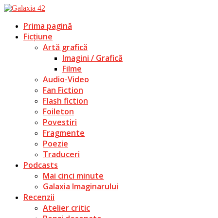
Prima pagină
Ficțiune
Artă grafică
Imagini / Grafică
Filme
Audio-Video
Fan Fiction
Flash fiction
Foileton
Povestiri
Fragmente
Poezie
Traduceri
Podcasts
Mai cinci minute
Galaxia Imaginarului
Recenzii
Atelier critic