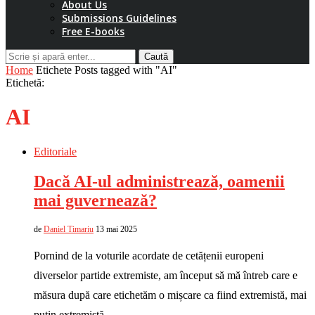
About Us
Submissions Guidelines
Free E-books
Caută
Home
Etichete
Posts tagged with "AI"
Etichetă:
AI
Editoriale
Dacă AI-ul administrează, oamenii
mai guvernează?
de
Daniel Timariu
13 mai 2025
Pornind de la voturile acordate de cetățenii europeni
diverselor partide extremiste, am început să mă întreb care e
măsura după care etichetăm o mișcare ca fiind extremistă, mai
puțin extremistă …