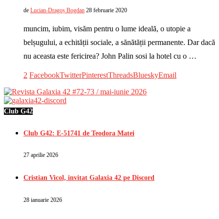
de
Lucian-Dragoș Bogdan
28 februarie 2020
muncim, iubim, visăm pentru o lume ideală, o utopie a
belșugului, a echității sociale, a sănătății permanente. Dar dacă
nu aceasta este fericirea? John Palin sosi la hotel cu o …
2
Facebook
Twitter
Pinterest
Threads
Bluesky
Email
Club G42
Club G42: E-51741 de Teodora Matei
27 aprilie 2026
Cristian Vicol, invitat Galaxia 42 pe Discord
28 ianuarie 2026