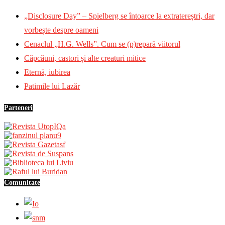
„Disclosure Day” – Spielberg se întoarce la extratereștri, dar
vorbește despre oameni
Cenaclul „H.G. Wells”. Cum se (p)repară viitorul
Căpcăuni, castori și alte creaturi mitice
Eternă, iubirea
Patimile lui Lazăr
Parteneri
Comunitate