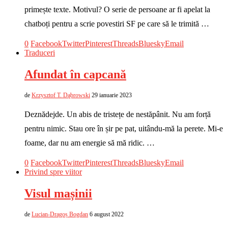
primește texte. Motivul? O serie de persoane ar fi apelat la
chatboți pentru a scrie povestiri SF pe care să le trimită …
0
Facebook
Twitter
Pinterest
Threads
Bluesky
Email
Traduceri
Afundat în capcană
de
Krzysztof T. Dąbrowski
29 ianuarie 2023
Deznădejde. Un abis de tristețe de nestăpânit. Nu am forță
pentru nimic. Stau ore în șir pe pat, uitându-mă la perete. Mi-e
foame, dar nu am energie să mă ridic. …
0
Facebook
Twitter
Pinterest
Threads
Bluesky
Email
Privind spre viitor
Visul mașinii
de
Lucian-Dragoș Bogdan
6 august 2022