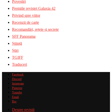
Povestiri
Premiile revistei Galaxia 42
Privind spre viitor
Recenzii de carte
Recomandări, rețete și secrete
SFF Panorama
Știință
Știri
TGIFF
Traduceri
Facebook
Discord
Instagram
Pinterest
Youtube
Email
Rss
Despre revistă