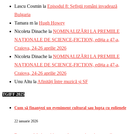
Lascu Cosmin
la
Episodul 8: Sefiștii români invadează
Bulgaria
Tamara m
la
Hugh Howey
Nicoleta Dinache
la
NOMINALIZĂRI LA PREMIILE
NAȚIONALE DE SCIENCE-FICTION, ediția a 47-a,
Craiova, 24-26 aprilie 2026
Nicoleta Dinache
la
NOMINALIZĂRI LA PREMIILE
NAȚIONALE DE SCIENCE-FICTION, ediția a 47-a,
Craiova, 24-26 aprilie 2026
Unu Altu
la
Afinități între muzică și SF
TGIFF 2025
Cum să finanțezi un eveniment cultural sau lupta cu eolienele
22 ianuarie 2026