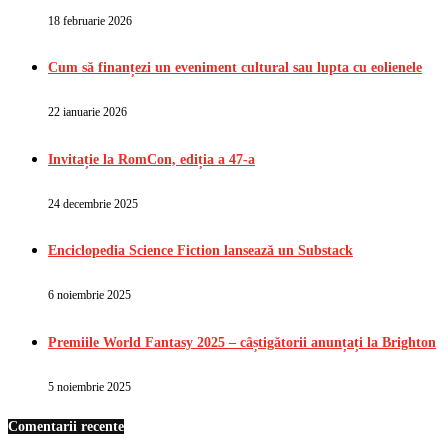
18 februarie 2026
Cum să finanțezi un eveniment cultural sau lupta cu eolienele
22 ianuarie 2026
Invitație la RomCon, ediția a 47-a
24 decembrie 2025
Enciclopedia Science Fiction lansează un Substack
6 noiembrie 2025
Premiile World Fantasy 2025 – câștigătorii anunțați la Brighton
5 noiembrie 2025
Comentarii recente