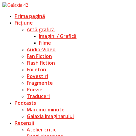
Prima pagină
Ficțiune
Artă grafică
Imagini / Grafică
Filme
Audio-Video
Fan Fiction
Flash fiction
Foileton
Povestiri
Fragmente
Poezie
Traduceri
Podcasts
Mai cinci minute
Galaxia Imaginarului
Recenzii
Atelier critic