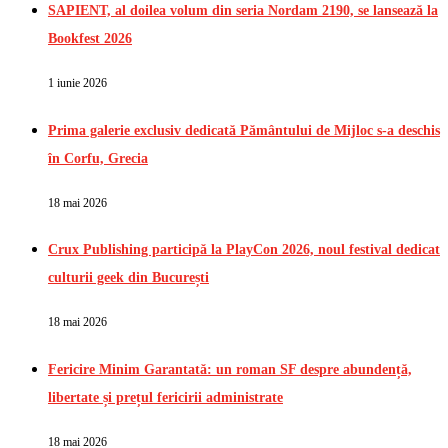
SAPIENT, al doilea volum din seria Nordam 2190, se lansează la
Bookfest 2026
1 iunie 2026
Prima galerie exclusiv dedicată Pământului de Mijloc s-a deschis
în Corfu, Grecia
18 mai 2026
Crux Publishing participă la PlayCon 2026, noul festival dedicat
culturii geek din București
18 mai 2026
Fericire Minim Garantată: un roman SF despre abundență,
libertate și prețul fericirii administrate
18 mai 2026