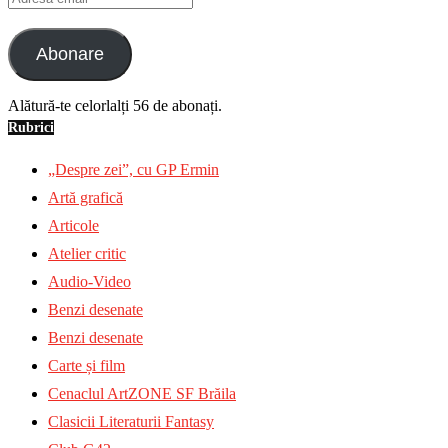
email
Abonare
Alătură-te celorlalți 56 de abonați.
Rubrici
„Despre zei”, cu GP Ermin
Artă grafică
Articole
Atelier critic
Audio-Video
Benzi desenate
Benzi desenate
Carte și film
Cenaclul ArtZONE SF Brăila
Clasicii Literaturii Fantasy