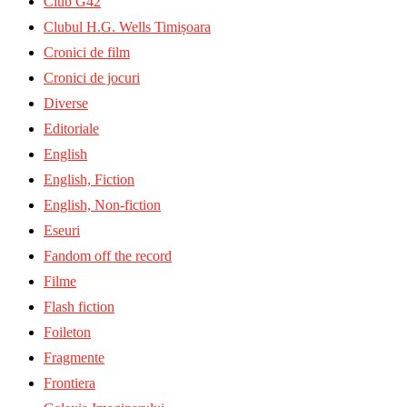
Club G42
Clubul H.G. Wells Timișoara
Cronici de film
Cronici de jocuri
Diverse
Editoriale
English
English, Fiction
English, Non-fiction
Eseuri
Fandom off the record
Filme
Flash fiction
Foileton
Fragmente
Frontiera