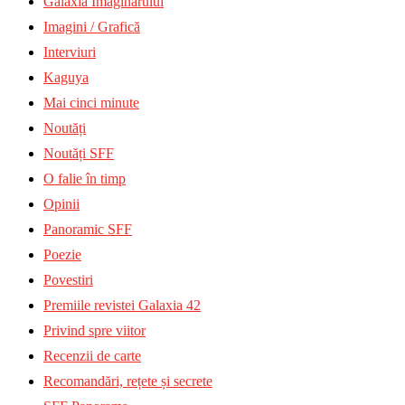
Galaxia Imaginarului
Imagini / Grafică
Interviuri
Kaguya
Mai cinci minute
Noutăți
Noutăți SFF
O falie în timp
Opinii
Panoramic SFF
Poezie
Povestiri
Premiile revistei Galaxia 42
Privind spre viitor
Recenzii de carte
Recomandări, rețete și secrete