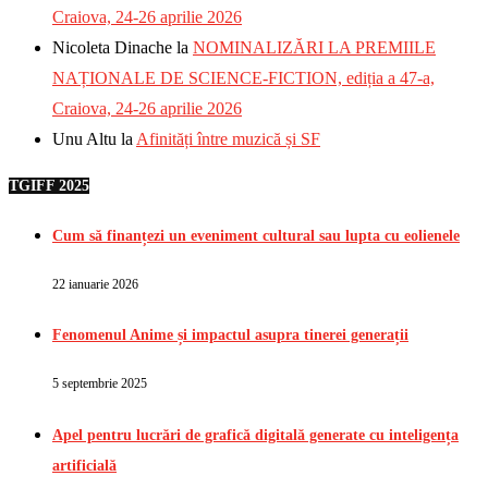
Craiova, 24-26 aprilie 2026
Nicoleta Dinache
la
NOMINALIZĂRI LA PREMIILE
NAȚIONALE DE SCIENCE-FICTION, ediția a 47-a,
Craiova, 24-26 aprilie 2026
Unu Altu
la
Afinități între muzică și SF
TGIFF 2025
Cum să finanțezi un eveniment cultural sau lupta cu eolienele
22 ianuarie 2026
Fenomenul Anime și impactul asupra tinerei generații
5 septembrie 2025
Apel pentru lucrări de grafică digitală generate cu inteligența
artificială