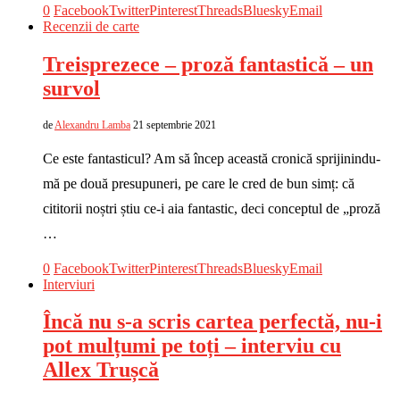
0
Facebook
Twitter
Pinterest
Threads
Bluesky
Email
Recenzii de carte
Treisprezece – proză fantastică – un
survol
de
Alexandru Lamba
21 septembrie 2021
Ce este fantasticul? Am să încep această cronică sprijinindu-
mă pe două presupuneri, pe care le cred de bun simț: că
cititorii noștri știu ce-i aia fantastic, deci conceptul de „proză
…
0
Facebook
Twitter
Pinterest
Threads
Bluesky
Email
Interviuri
Încă nu s-a scris cartea perfectă, nu-i
pot mulțumi pe toți – interviu cu
Allex Trușcă