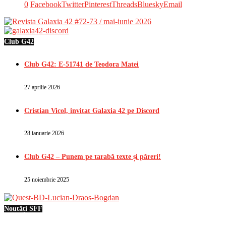
0
Facebook
Twitter
Pinterest
Threads
Bluesky
Email
Club G42
Club G42: E-51741 de Teodora Matei
27 aprilie 2026
Cristian Vicol, invitat Galaxia 42 pe Discord
28 ianuarie 2026
Club G42 – Punem pe tarabă texte și păreri!
25 noiembrie 2025
Noutăți SFF