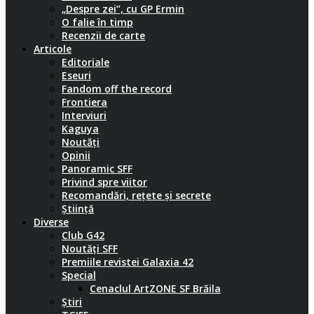
„Despre zei”, cu GP Ermin
O falie în timp
Recenzii de carte
Articole
Editoriale
Eseuri
Fandom off the record
Frontiera
Interviuri
Kaguya
Noutăți
Opinii
Panoramic SFF
Privind spre viitor
Recomandări, rețete și secrete
Știință
Diverse
Club G42
Noutăți SFF
Premiile revistei Galaxia 42
Special
Cenaclul ArtZONE SF Brăila
Știri