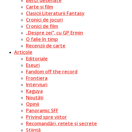
Benzi desenate
Carte și film
Clasicii Literaturii Fantasy
Cronici de jocuri
Cronici de film
„Despre zei”, cu GP Ermin
O falie în timp
Recenzii de carte
Articole
Editoriale
Eseuri
Fandom off the record
Frontiera
Interviuri
Kaguya
Noutăți
Opinii
Panoramic SFF
Privind spre viitor
Recomandări, rețete și secrete
Știință