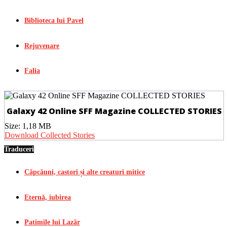
Biblioteca lui Pavel
Rejuvenare
Falia
Galaxy 42 Online SFF Magazine COLLECTED STORIES
Size:
1,18 MB
Download Collected Stories
Traduceri
Căpcăuni, castori și alte creaturi mitice
Eternă, iubirea
Patimile lui Lazăr