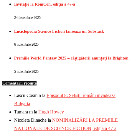
Invitație la RomCon, ediția a 47-a
24 decembrie 2025
Enciclopedia Science Fiction lansează un Substack
6 noiembrie 2025
Premiile World Fantasy 2025 – câștigătorii anunțați la Brighton
5 noiembrie 2025
Comentarii recente
Lascu Cosmin
la
Episodul 8: Sefiștii români invadează
Bulgaria
Tamara m
la
Hugh Howey
Nicoleta Dinache
la
NOMINALIZĂRI LA PREMIILE
NAȚIONALE DE SCIENCE-FICTION, ediția a 47-a,