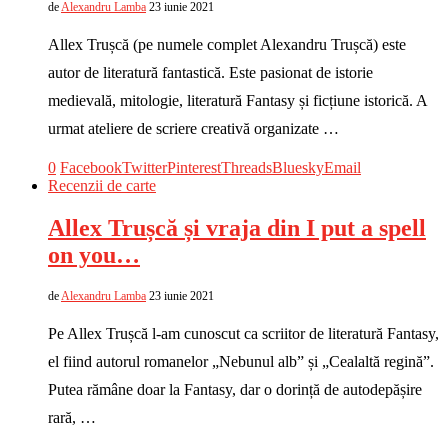
de
Alexandru Lamba
23 iunie 2021
Allex Trușcă (pe numele complet Alexandru Trușcă) este
autor de literatură fantastică. Este pasionat de istorie
medievală, mitologie, literatură Fantasy și ficțiune istorică. A
urmat ateliere de scriere creativă organizate …
0
Facebook
Twitter
Pinterest
Threads
Bluesky
Email
Recenzii de carte
Allex Trușcă și vraja din I put a spell
on you…
de
Alexandru Lamba
23 iunie 2021
Pe Allex Trușcă l-am cunoscut ca scriitor de literatură Fantasy,
el fiind autorul romanelor „Nebunul alb” și „Cealaltă regină”.
Putea rămâne doar la Fantasy, dar o dorință de autodepășire
rară, …