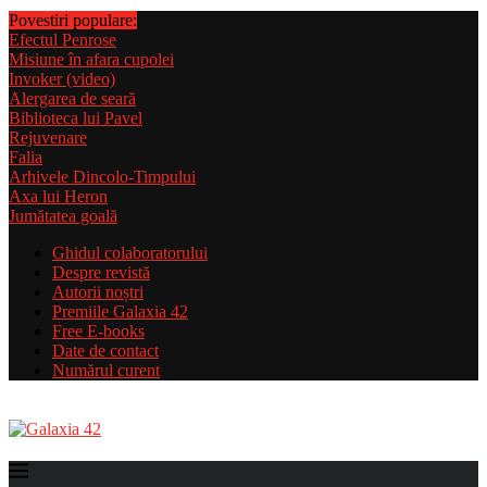
Povestiri populare:
Efectul Penrose
Misiune în afara cupolei
Invoker (video)
Alergarea de seară
Biblioteca lui Pavel
Rejuvenare
Falia
Arhivele Dincolo-Timpului
Axa lui Heron
Jumătatea goală
Ghidul colaboratorului
Despre revistă
Autorii noștri
Premiile Galaxia 42
Free E-books
Date de contact
Numărul curent