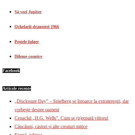
Să vezi Jupiter
Ochelarii-dragostei 1966
Peștele fulger
Dileme cosmice
Facebook
Articole recente
„Disclosure Day” – Spielberg se întoarce la extratereștri, dar
vorbește despre oameni
Cenaclul „H.G. Wells”. Cum se (p)repară viitorul
Căpcăuni, castori și alte creaturi mitice
Eternă, iubirea