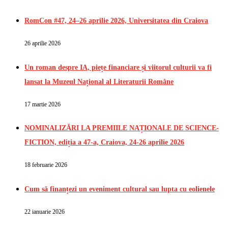
RomCon #47, 24–26 aprilie 2026, Universitatea din Craiova
26 aprilie 2026
Un roman despre IA, piețe financiare și viitorul culturii va fi
lansat la Muzeul Național al Literaturii Române
17 martie 2026
NOMINALIZĂRI LA PREMIILE NAȚIONALE DE SCIENCE-
FICTION, ediția a 47-a, Craiova, 24-26 aprilie 2026
18 februarie 2026
Cum să finanțezi un eveniment cultural sau lupta cu eolienele
22 ianuarie 2026