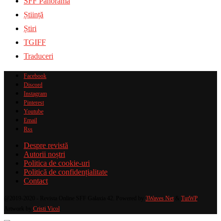
SFF Panorama
Știință
Știri
TGIFF
Traduceri
Facebook
Discord
Instagram
Pinterest
Youtube
Email
Rss
Despre revistă
Autorii noștri
Politica de cookie-uri
Politică de confidențialitate
Contact
@2019-2020 - Revista Online SFF Galaxia 42. Powered by
3Waves Net
&
TutWP
.
Artwork by
Cristi Vicol
.