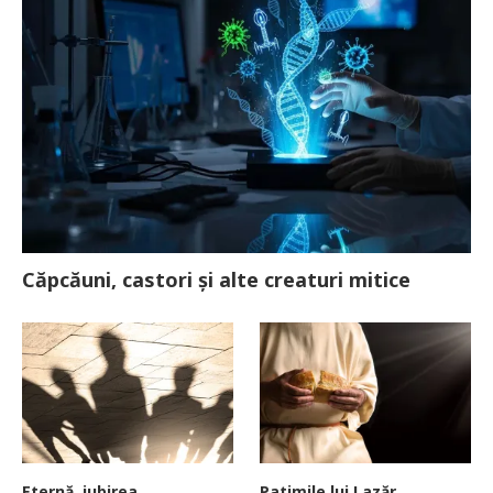
Căpcăuni, castori și alte creaturi mitice
Eternă, iubirea
Patimile lui Lazăr