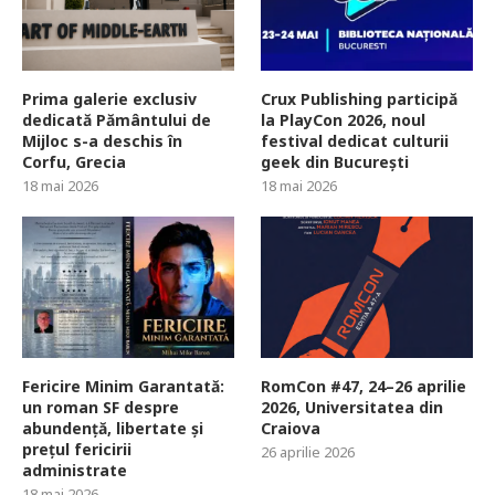
Prima galerie exclusiv
Crux Publishing participă
dedicată Pământului de
la PlayCon 2026, noul
Mijloc s-a deschis în
festival dedicat culturii
Corfu, Grecia
geek din București
18 mai 2026
18 mai 2026
Fericire Minim Garantată:
RomCon #47, 24–26 aprilie
un roman SF despre
2026, Universitatea din
abundență, libertate și
Craiova
prețul fericirii
26 aprilie 2026
administrate
18 mai 2026