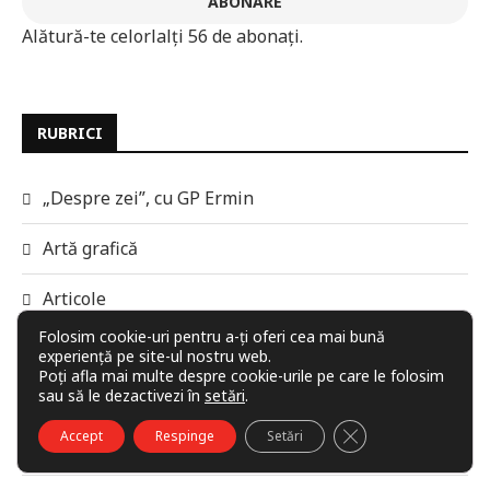
ABONARE
Alătură-te celorlalți 56 de abonați.
RUBRICI
„Despre zei”, cu GP Ermin
Artă grafică
Articole
Folosim cookie-uri pentru a-ți oferi cea mai bună
Atelier critic
experiență pe site-ul nostru web.
Poți afla mai multe despre cookie-urile pe care le folosim
sau să le dezactivezi în
setări
.
Audio-Video
CLOSE GDPR COO
Accept
Respinge
Setări
Benzi desenate