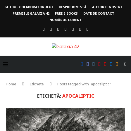
GHIDUL COLABORATORULUI
DESPRE REVISTĂ
AUTORII NOȘTRI
PREMIILE GALAXIA 42
FREE E-BOOKS
DATE DE CONTACT
NUMĂRUL CURENT
Home
Etichete
Posts tagged with "apocaliptic"
ETICHETĂ:
APOCALIPTIC