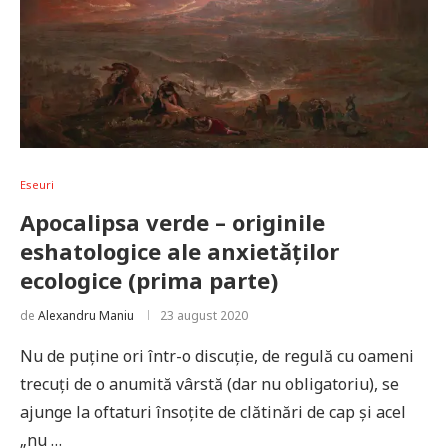
Eseuri
Apocalipsa verde – originile
eshatologice ale anxietăților
ecologice (prima parte)
de
Alexandru Maniu
23 august 2020
Nu de puține ori într-o discuție, de regulă cu oameni
trecuți de o anumită vârstă (dar nu obligatoriu), se
ajunge la oftaturi însoțite de clătinări de cap și acel
„nu …