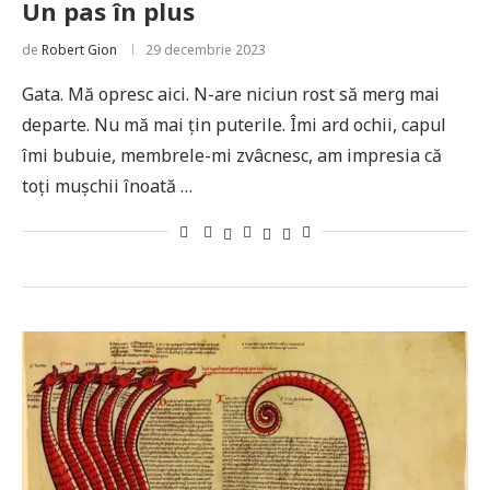
Un pas în plus
de
Robert Gion
29 decembrie 2023
Gata. Mă opresc aici. N-are niciun rost să merg mai
departe. Nu mă mai țin puterile. Îmi ard ochii, capul
îmi bubuie, membrele-mi zvâcnesc, am impresia că
toți mușchii înoată …