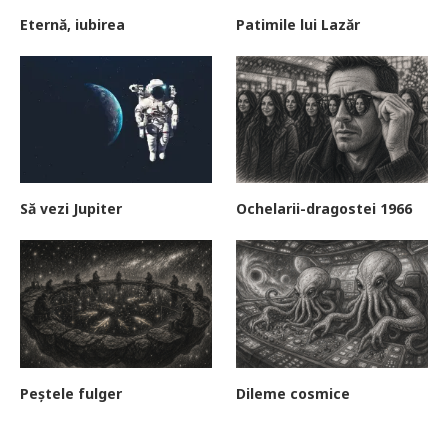
Eternă, iubirea
Patimile lui Lazăr
Să vezi Jupiter
Ochelarii-dragostei 1966
Peștele fulger
Dileme cosmice