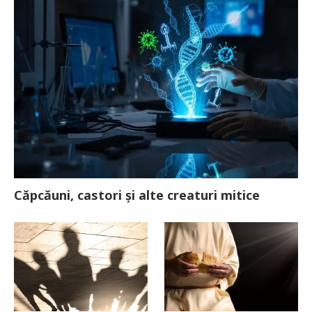
Căpcăuni, castori și alte creaturi mitice