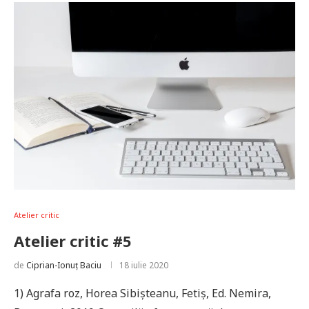
Atelier critic
Atelier critic #5
de
Ciprian-Ionuț Baciu
18 iulie 2020
1) Agrafa roz, Horea Sibișteanu, Fetiș, Ed. Nemira,