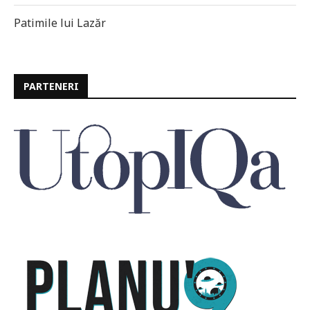
Patimile lui Lazăr
PARTENERI