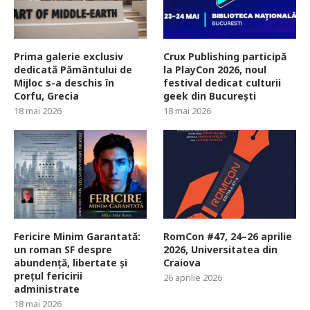
Prima galerie exclusiv
Crux Publishing participă
dedicată Pământului de
la PlayCon 2026, noul
Mijloc s-a deschis în
festival dedicat culturii
Corfu, Grecia
geek din București
18 mai 2026
18 mai 2026
Fericire Minim Garantată:
RomCon #47, 24–26 aprilie
un roman SF despre
2026, Universitatea din
abundență, libertate și
Craiova
prețul fericirii
26 aprilie 2026
administrate
18 mai 2026