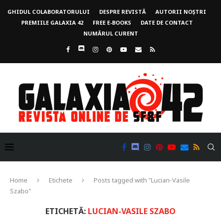
GHIDUL COLABORATORULUI
DESPRE REVISTĂ
AUTORII NOȘTRI
PREMIILE GALAXIA 42
FREE E-BOOKS
DATE DE CONTACT
NUMĂRUL CURENT
Home
Etichete
Posts tagged with "Lucian-Vasile
Szabo"
ETICHETĂ:
LUCIAN-VASILE SZABO