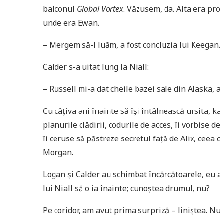
balconul
Global Vortex
. Văzusem, da. Alta era pr
unde era Ewan.
– Mergem să-l luăm, a fost concluzia lui Keegan.
Calder s-a uitat lung la Niall:
– Russell mi-a dat cheile bazei sale din Alaska, 
Cu câţiva ani înainte să îşi întâlnească ursita, ka
planurile clădirii, codurile de acces, îi vorbise d
îi ceruse să păstreze secretul faţă de Alix, ceea
Morgan.
Logan şi Calder au schimbat încărcătoarele, eu 
lui Niall să o ia înainte; cunoştea drumul, nu?
Pe coridor, am avut prima surpriză – liniştea. Nu