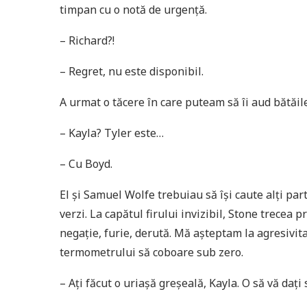
timpan cu o notă de urgenţă.
– Richard?!
– Regret, nu este disponibil.
A urmat o tăcere în care puteam să îi aud bătăile
– Kayla? Tyler este…
– Cu Boyd.
El şi Samuel Wolfe trebuiau să îşi caute alţi par
verzi. La capătul firului invizibil, Stone trecea 
negaţie, furie, derută. Mă aşteptam la agresivita
termometrului să coboare sub zero.
– Aţi făcut o uriaşă greşeală, Kayla. O să vă daţ