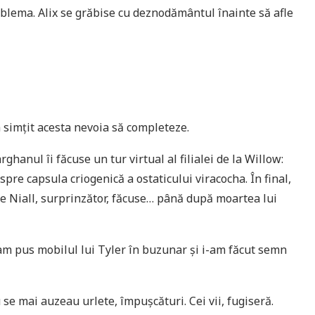
oblema. Alix se grăbise cu deznodământul înainte să afle
a simţit acesta nevoia să completeze.
rghanul îi făcuse un tur virtual al filialei de la Willow:
espre capsula criogenică a ostaticului viracocha. În final,
 ce Niall, surprinzător, făcuse… până după moartea lui
am pus mobilul lui Tyler în buzunar şi i-am făcut semn
 se mai auzeau urlete, împuşcături. Cei vii, fugiseră.