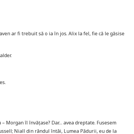
en ar fi trebuit să o ia în jos. Alix la fel, fie că le găsise
alder.
es.
 – Morgan îl învăţase? Dar… avea dreptate. Fusesem
ussell; Niall din rândul întâi, Lumea Pădurii, eu de la