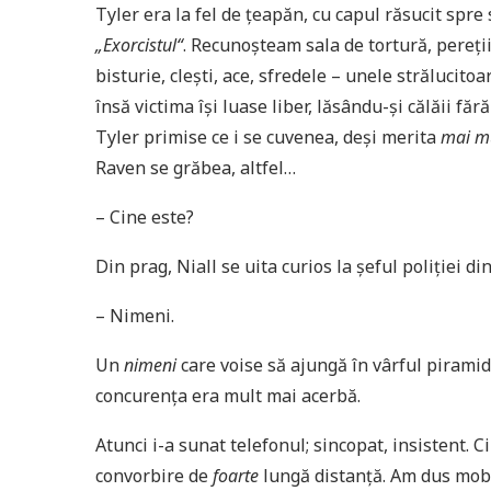
Tyler era la fel de ţeapăn, cu capul răsucit spre
„Exorcistul“
. Recunoşteam sala de tortură, pereţii
bisturie, cleşti, ace, sfredele – unele strălucitoa
însă victima îşi luase liber, lăsându-şi călăii făr
Tyler primise ce i se cuvenea, deşi merita
mai m
Raven se grăbea, altfel…
– Cine este?
Din prag, Niall se uita curios la şeful poliţiei d
– Nimeni.
Un
nimeni
care voise să ajungă în vârful piramide
concurenţa era mult mai acerbă.
Atunci i-a sunat telefonul; sincopat, insistent. Ci
convorbire de
foarte
lungă distanţă. Am dus mobil