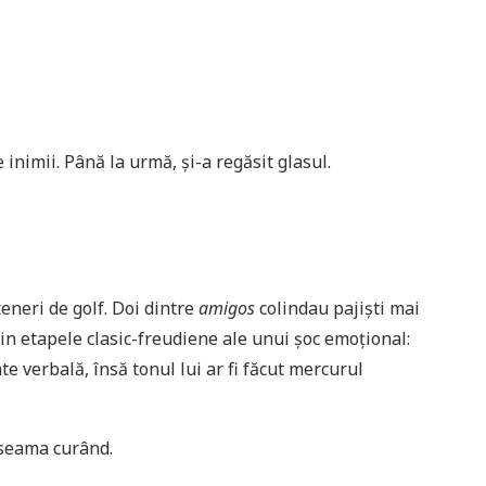
 inimii. Până la urmă, şi-a regăsit glasul.
teneri de golf. Doi dintre
amigos
colindau pajişti mai
prin etapele clasic-freudiene ale unui şoc emoţional:
te verbală, însă tonul lui ar fi făcut mercurul
i seama curând.