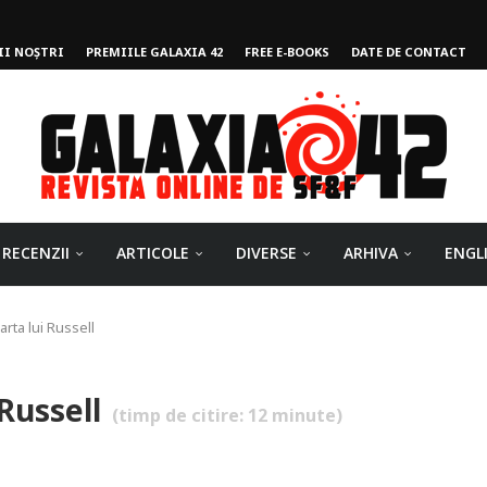
II NOȘTRI
PREMIILE GALAXIA 42
FREE E-BOOKS
DATE DE CONTACT
ului
RECENZII
ARTICOLE
DIVERSE
ARHIVA
ENGL
arta lui Russell
 Russell
(timp de citire:
12
minute)