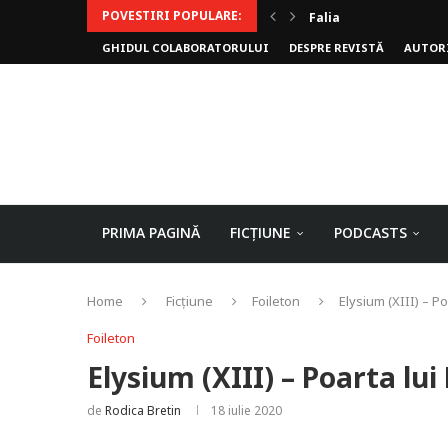
POVESTIRI POPULARE:
Falia
GHIDUL COLABORATORULUI
DESPRE REVISTĂ
AUTOR
Arhivele Dincolo-Timp
Axa lui Heron
Jumătatea goală
PRIMA PAGINĂ
FICȚIUNE
PODCASTS
Home
Ficțiune
Foileton
Elysium (XIII) – Po
Foileton
Elysium (XIII) – Poarta lui
de
Rodica Bretin
18 iulie 2020