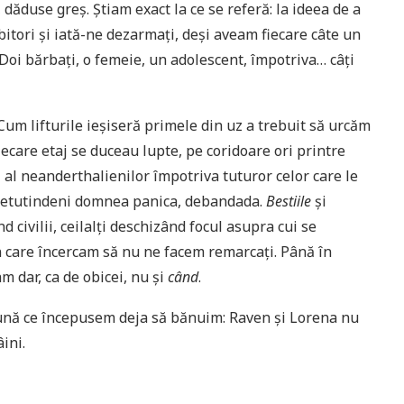
 dăduse greş. Ştiam exact la ce se referă: la ideea de a
ibitori şi iată-ne dezarmaţi, deşi aveam fiecare câte un
Doi bărbaţi, o femeie, un adolescent, împotriva… câţi
 Cum lifturile ieşiseră primele din uz a trebuit să urcăm
fiecare etaj se duceau lupte, pe coridoare ori printre
 al neanderthalienilor împotriva tuturor celor care le
 Pretutindeni domnea panica, debandada.
Bestiile
şi
nd civilii, ceilalţi deschizând focul asupra cui se
 care încercam să nu ne facem remarcaţi. Până în
 dar, ca de obicei, nu şi
când
.
pună ce începusem deja să bănuim: Raven şi Lorena nu
ini.