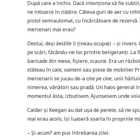
După care a închis. Dacă intenţiona să fie subtil,
ne întoarce în clădire. Câteva guri de aer cu inh
pistol semiautomat, cu încărcătoare de rezervă. 
mercenari mai erau?
Destui, deşi
bestiile
îi ţineau ocupaţi – şi invers.
pe scări, făcându-ne loc printre beligeranţi. La 
baricade din mese, fişiere, scaune. Era un război
stăteau în cale, oameni sau piese de mobilier.
mercenarii se jucau de-a
cine pe cine
, unii hăitui
nimerea, vânători sau pradă. Un haos general în
momentul ăsta, izbutisem. Ajunsesem unde voiam
Calder şi Keegan au dat uşa de perete, să ne s
mai erau acolo, îşi luaseră soarta în propriile mâ
– Şi-acum? am pus întrebarea zilei.