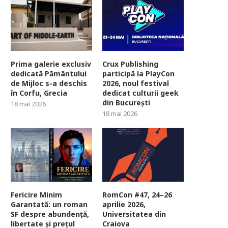
Prima galerie exclusiv
Crux Publishing
dedicată Pământului
participă la PlayCon
de Mijloc s-a deschis
2026, noul festival
în Corfu, Grecia
dedicat culturii geek
din București
18 mai 2026
18 mai 2026
Fericire Minim
RomCon #47, 24–26
Garantată: un roman
aprilie 2026,
SF despre abundență,
Universitatea din
libertate și prețul
Craiova