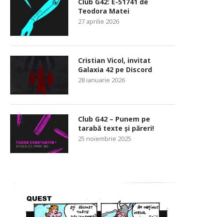
Club G42: E-51741 de
Teodora Matei
27 aprilie 2026
Cristian Vicol, invitat
Galaxia 42 pe Discord
28 ianuarie 2026
Club G42 – Punem pe
tarabă texte și păreri!
25 noiembrie 2025