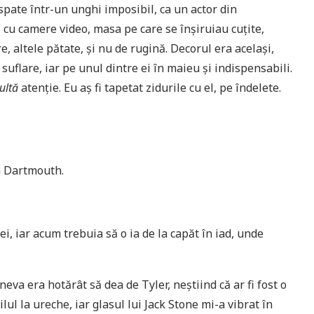
 spate într-un unghi imposibil, ca un actor din
 cu camere video, masa pe care se înşiruiau cuţite,
re, altele pătate, şi nu de rugină. Decorul era acelaşi,
ă suflare, iar pe unul dintre ei în maieu şi indispensabili.
ultă
atenţie. Eu aş fi tapetat zidurile cu el, pe îndelete.
in Dartmouth.
i, iar acum trebuia să o ia de la capăt în iad, unde
neva era hotărât să dea de Tyler, neştiind că ar fi fost o
ul la ureche, iar glasul lui Jack Stone mi-a vibrat în