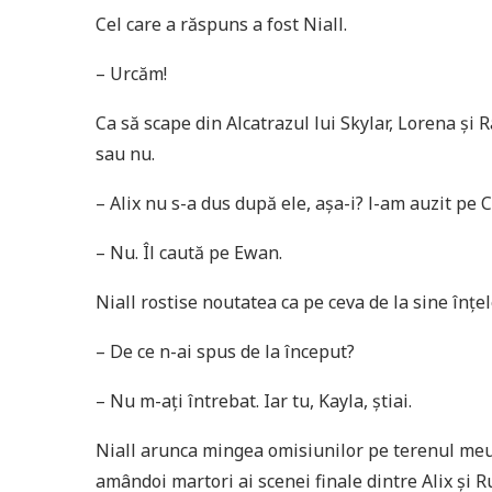
Cel care a răspuns a fost Niall.
– Urcăm!
Ca să scape din Alcatrazul lui Skylar, Lorena şi Rav
sau nu.
– Alix nu s-a dus după ele, aşa-i? l-am auzit pe C
– Nu. Îl caută pe Ewan.
Niall rostise noutatea ca pe ceva de la sine înţel
– De ce n-ai spus de la început?
– Nu m-aţi întrebat. Iar tu, Kayla, ştiai.
Niall arunca mingea omisiunilor pe terenul meu
amândoi martori ai scenei finale dintre Alix şi R