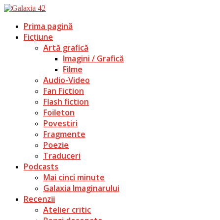
Prima pagină
Ficțiune
Artă grafică
Imagini / Grafică
Filme
Audio-Video
Fan Fiction
Flash fiction
Foileton
Povestiri
Fragmente
Poezie
Traduceri
Podcasts
Mai cinci minute
Galaxia Imaginarului
Recenzii
Atelier critic