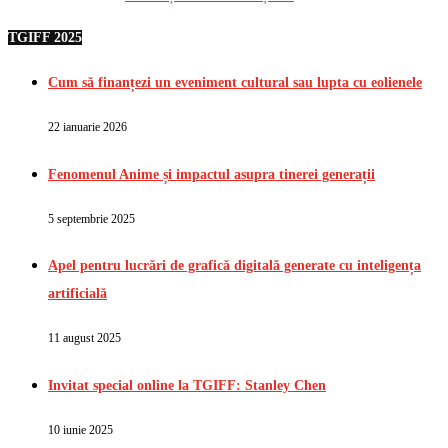
TGIFF 2025
Cum să finanțezi un eveniment cultural sau lupta cu eolienele
22 ianuarie 2026
Fenomenul Anime și impactul asupra tinerei generații
5 septembrie 2025
Apel pentru lucrări de grafică digitală generate cu inteligența
artificială
11 august 2025
Invitat special online la TGIFF: Stanley Chen
10 iunie 2025