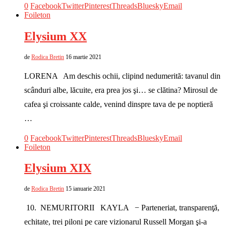
0
Facebook
Twitter
Pinterest
Threads
Bluesky
Email
Foileton
Elysium XX
de
Rodica Bretin
16 martie 2021
LORENA Am deschis ochii, clipind nedumerită: tavanul din
scânduri albe, lăcuite, era prea jos şi… se clătina? Mirosul de
cafea şi croissante calde, venind dinspre tava de pe noptieră
…
0
Facebook
Twitter
Pinterest
Threads
Bluesky
Email
Foileton
Elysium XIX
de
Rodica Bretin
15 ianuarie 2021
10. NEMURITORII KAYLA − Parteneriat, transparenţă,
echitate, trei piloni pe care vizionarul Russell Morgan şi-a