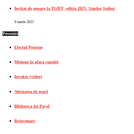
Invitat de onoare la TGIFF, ediția 2025: Sándor Szélesi
9 martie 2025
Povestiri
Efectul Penrose
Misiune în afara cupolei
Invoker (video)
Alergarea de seară
Biblioteca lui Pavel
Rejuvenare