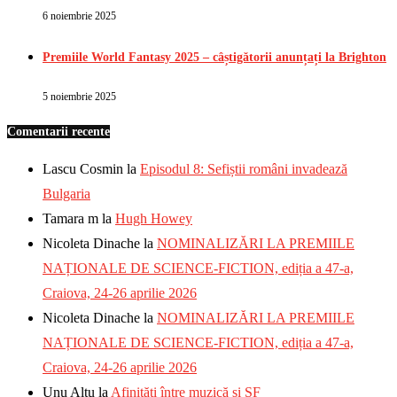
6 noiembrie 2025
Premiile World Fantasy 2025 – câștigătorii anunțați la Brighton
5 noiembrie 2025
Comentarii recente
Lascu Cosmin
la
Episodul 8: Sefiștii români invadează
Bulgaria
Tamara m
la
Hugh Howey
Nicoleta Dinache
la
NOMINALIZĂRI LA PREMIILE
NAȚIONALE DE SCIENCE-FICTION, ediția a 47-a,
Craiova, 24-26 aprilie 2026
Nicoleta Dinache
la
NOMINALIZĂRI LA PREMIILE
NAȚIONALE DE SCIENCE-FICTION, ediția a 47-a,
Craiova, 24-26 aprilie 2026
Unu Altu
la
Afinități între muzică și SF