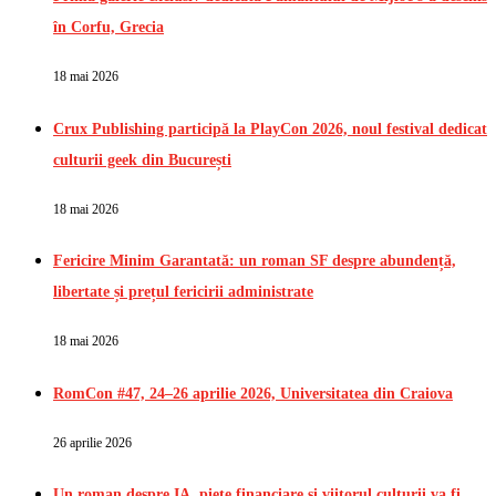
în Corfu, Grecia
18 mai 2026
Crux Publishing participă la PlayCon 2026, noul festival dedicat
culturii geek din București
18 mai 2026
Fericire Minim Garantată: un roman SF despre abundență,
libertate și prețul fericirii administrate
18 mai 2026
RomCon #47, 24–26 aprilie 2026, Universitatea din Craiova
26 aprilie 2026
Un roman despre IA, piețe financiare și viitorul culturii va fi