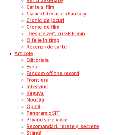
Benzi desenate
Carte și film
Clasicii Literaturii Fantasy
Cronici de jocuri
Cronici de film
„Despre zei”, cu GP Ermin
O falie în timp
Recenzii de carte
Articole
Editoriale
Eseuri
Fandom off the record
Frontiera
Interviuri
Kaguya
Noutăți
Opinii
Panoramic SFF
Privind spre viitor
Recomandări, rețete și secrete
Știință