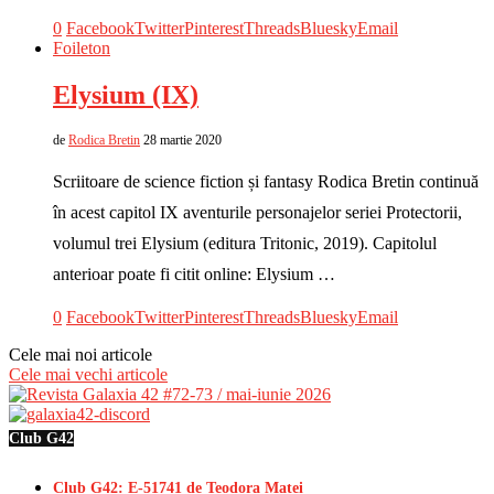
0
Facebook
Twitter
Pinterest
Threads
Bluesky
Email
Foileton
Elysium (IX)
de
Rodica Bretin
28 martie 2020
Scriitoare de science fiction și fantasy Rodica Bretin continuă
în acest capitol IX aventurile personajelor seriei Protectorii,
volumul trei Elysium (editura Tritonic, 2019). Capitolul
anterioar poate fi citit online: Elysium …
0
Facebook
Twitter
Pinterest
Threads
Bluesky
Email
Cele mai noi articole
Cele mai vechi articole
Club G42
Club G42: E-51741 de Teodora Matei