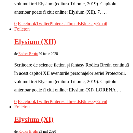
volumul trei Elysium (editura Tritonic, 2019). Capitolul
anterioar poate fi citit online: Elysium (XII). 7. …
0
Facebook
Twitter
Pinterest
Threads
Bluesky
Email
Foileton
Elysium (XII)
de
Rodica Bretin
20 iunie 2020
Scriitoare de science fiction și fantasy Rodica Bretin continuă
în acest capitol XII aventurile personajelor seriei Protectorii,
volumul trei Elysium (editura Tritonic, 2019). Capitolul
anterioar poate fi citit online: Elysium (XI). LORENA …
0
Facebook
Twitter
Pinterest
Threads
Bluesky
Email
Foileton
Elysium (XI)
de
Rodica Bretin
23 mai 2020