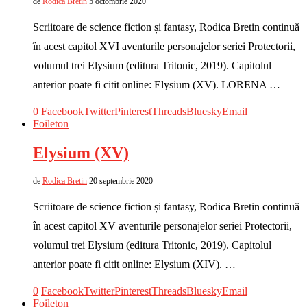
de
Rodica Bretin
5 octombrie 2020
Scriitoare de science fiction și fantasy, Rodica Bretin continuă
în acest capitol XVI aventurile personajelor seriei Protectorii,
volumul trei Elysium (editura Tritonic, 2019). Capitolul
anterior poate fi citit online: Elysium (XV). LORENA …
0
Facebook
Twitter
Pinterest
Threads
Bluesky
Email
Foileton
Elysium (XV)
de
Rodica Bretin
20 septembrie 2020
Scriitoare de science fiction și fantasy, Rodica Bretin continuă
în acest capitol XV aventurile personajelor seriei Protectorii,
volumul trei Elysium (editura Tritonic, 2019). Capitolul
anterior poate fi citit online: Elysium (XIV). …
0
Facebook
Twitter
Pinterest
Threads
Bluesky
Email
Foileton