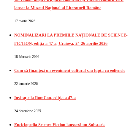
lansat la Muzeul Național al Literaturii Române
17 martie 2026
NOMINALIZĂRI LA PREMIILE NAȚIONALE DE SCIENCE-
FICTION, ediția a 47-a, Craiova, 24-26 aprilie 2026
18 februarie 2026
Cum să finanțezi un eveniment cultural sau lupta cu eolienele
22 ianuarie 2026
Invitație la RomCon, ediția a 47-a
24 decembrie 2025
Enciclopedia Science Fiction lansează un Substack