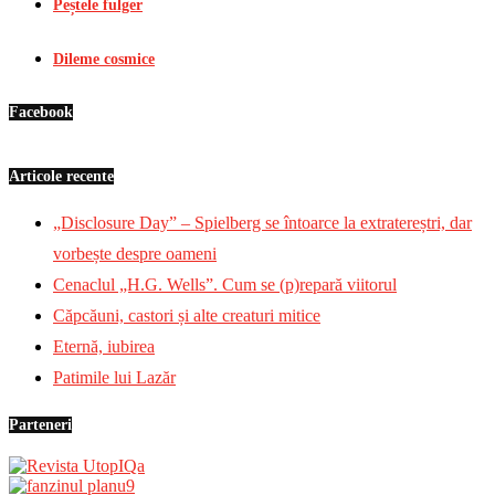
Peștele fulger
Dileme cosmice
Facebook
Articole recente
„Disclosure Day” – Spielberg se întoarce la extratereștri, dar
vorbește despre oameni
Cenaclul „H.G. Wells”. Cum se (p)repară viitorul
Căpcăuni, castori și alte creaturi mitice
Eternă, iubirea
Patimile lui Lazăr
Parteneri