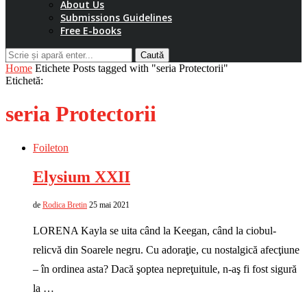
About Us
Submissions Guidelines
Free E-books
Caută
Home
Etichete
Posts tagged with "seria Protectorii"
Etichetă:
seria Protectorii
Foileton
Elysium XXII
de
Rodica Bretin
25 mai 2021
LORENA Kayla se uita când la Keegan, când la ciobul-
relicvă din Soarele negru. Cu adoraţie, cu nostalgică afecţiune
– în ordinea asta? Dacă şoptea nepreţuitule, n-aş fi fost sigură
la …