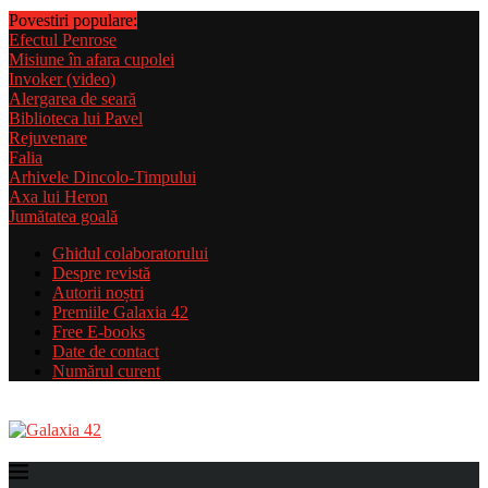
Povestiri populare:
Efectul Penrose
Misiune în afara cupolei
Invoker (video)
Alergarea de seară
Biblioteca lui Pavel
Rejuvenare
Falia
Arhivele Dincolo-Timpului
Axa lui Heron
Jumătatea goală
Ghidul colaboratorului
Despre revistă
Autorii noștri
Premiile Galaxia 42
Free E-books
Date de contact
Numărul curent