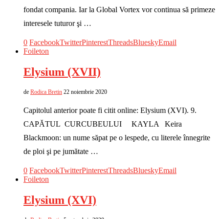
fondat compania. Iar la Global Vortex vor continua să primeze
interesele tuturor şi …
0
Facebook
Twitter
Pinterest
Threads
Bluesky
Email
Foileton
Elysium (XVII)
de
Rodica Bretin
22 noiembrie 2020
Capitolul anterior poate fi citit online: Elysium (XVI). 9.
CAPĂTUL CURCUBEULUI KAYLA Keira
Blackmoon: un nume săpat pe o lespede, cu literele înnegrite
de ploi şi pe jumătate …
0
Facebook
Twitter
Pinterest
Threads
Bluesky
Email
Foileton
Elysium (XVI)