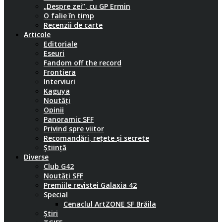
„Despre zei”, cu GP Ermin
O falie în timp
Recenzii de carte
Articole
Editoriale
Eseuri
Fandom off the record
Frontiera
Interviuri
Kaguya
Noutăți
Opinii
Panoramic SFF
Privind spre viitor
Recomandări, rețete și secrete
Știință
Diverse
Club G42
Noutăți SFF
Premiile revistei Galaxia 42
Special
Cenaclul ArtZONE SF Brăila
Știri