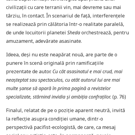
civilizații cu care terranii vin, mai devreme sau mai
târziu, în contact. În scenariul de față, interferențele
se realizează prin călătoria într-o realitate paralelă,
de unde locuitorii planetei
Sheda
orchestrează, pentru
amuzament, adevărate asasinate.
Ideea, deși nu este neapărat nouă, are parte de o
punere în scenă originală prin ramificațiile
prezentate de autor.
Cu cât asasinatul e mai crud, mai
neașteptat sau spectaculos, cu atât autorul lui are mai
multe șanse să apară în prima pagină a revistelor
specializate, stârnind invidia și ambiția confraților.
(p. 76)
Finalul, relatat de pe o poziție aparent neutră, invită
la reflecție asupra condiției umane, dintr-o
perspectivă pacifist-ecologistă, de care, ca mesaj