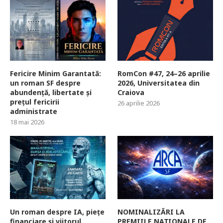
Fericire Minim Garantată:
RomCon #47, 24–26 aprilie
un roman SF despre
2026, Universitatea din
abundență, libertate și
Craiova
prețul fericirii
26 aprilie 2026
administrate
18 mai 2026
Un roman despre IA, piețe
NOMINALIZĂRI LA
financiare și viitorul
PREMIILE NAȚIONALE DE