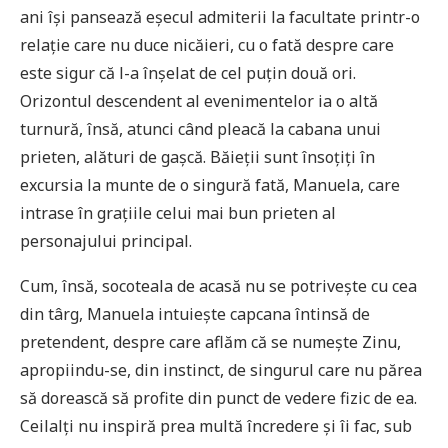
ani își pansează eșecul admiterii la facultate printr-o
relație care nu duce nicăieri, cu o fată despre care
este sigur că l-a înșelat de cel puțin două ori.
Orizontul descendent al evenimentelor ia o altă
turnură, însă, atunci când pleacă la cabana unui
prieten, alături de gașcă. Băieții sunt însoțiți în
excursia la munte de o singură fată, Manuela, care
intrase în grațiile celui mai bun prieten al
personajului principal.
Cum, însă, socoteala de acasă nu se potrivește cu cea
din târg, Manuela intuiește capcana întinsă de
pretendent, despre care aflăm că se numește Zinu,
apropiindu-se, din instinct, de singurul care nu părea
să dorească să profite din punct de vedere fizic de ea.
Ceilalți nu inspiră prea multă încredere și îi fac, sub