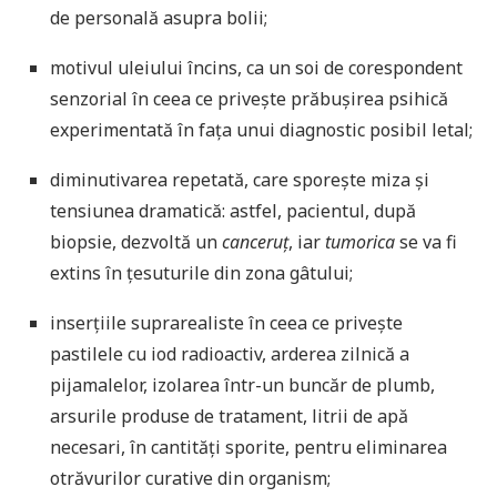
de personală asupra bolii;
motivul uleiului încins, ca un soi de corespondent
senzorial în ceea ce privește prăbușirea psihică
experimentată în fața unui diagnostic posibil letal;
diminutivarea repetată, care sporește miza și
tensiunea dramatică: astfel, pacientul, după
biopsie, dezvoltă un
canceruț
, iar
tumorica
se va fi
extins în țesuturile din zona gâtului;
inserțiile suprarealiste în ceea ce privește
pastilele cu iod radioactiv, arderea zilnică a
pijamalelor, izolarea într-un buncăr de plumb,
arsurile produse de tratament, litrii de apă
necesari, în cantități sporite, pentru eliminarea
otrăvurilor curative din organism;