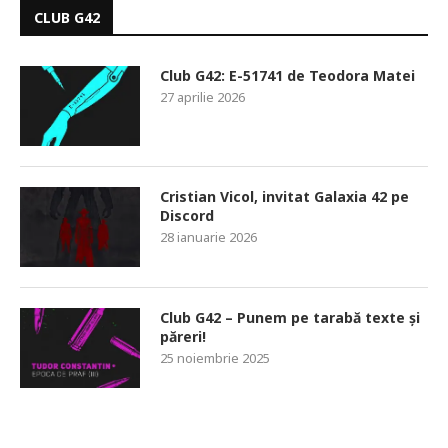
CLUB G42
Club G42: E-51741 de Teodora Matei
27 aprilie 2026
Cristian Vicol, invitat Galaxia 42 pe
Discord
28 ianuarie 2026
Club G42 – Punem pe tarabă texte și
păreri!
25 noiembrie 2025