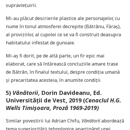
supraviețuirii.
Mi-au plăcut descrierile plastice ale personajelor, cu
nume în tonul atmosferei decrepite (Bătrânu, Făraș),
al proviziilor, al cupolei ce se va fi construit deasupra
habitatului infestat de gunoaie.
Mi-aș fi dorit, pe de altă parte, un fir epic mai
elaborat, care să întărească concluziile amare trase
de Bătrân, în finalul textului, despre condiția umană
și precaritatea acesteia, în anumite condiții.
5)
Vânătorii
, Dorin Davideanu, Ed.
Universității de Vest, 2019 (
Cenaclul H.G.
Wells Timișoara, Proză 1969-2019)
Similar povestirii lui Adrian Chifu,
Vânătorii
abordează
tema superiorității tehnologice aparținând unei