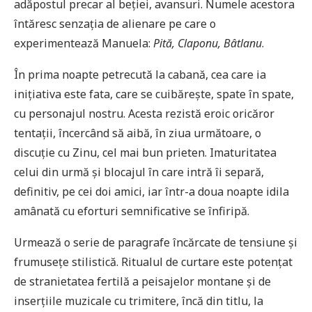
adăpostul precar al beției, avansuri. Numele acestora
întăresc senzația de alienare pe care o
experimentează Manuela:
Pită, Claponu, Bâtlanu
.
În prima noapte petrecută la cabană, cea care ia
inițiativa este fata, care se cuibărește, spate în spate,
cu personajul nostru. Acesta rezistă eroic oricăror
tentații, încercând să aibă, în ziua următoare, o
discuție cu Zinu, cel mai bun prieten. Imaturitatea
celui din urmă și blocajul în care intră îi separă,
definitiv, pe cei doi amici, iar într-a doua noapte idila
amânată cu eforturi semnificative se înfiripă.
Urmează o serie de paragrafe încărcate de tensiune și
frumusețe stilistică. Ritualul de curtare este potențat
de stranietatea fertilă a peisajelor montane și de
inserțiile muzicale cu trimitere, încă din titlu, la