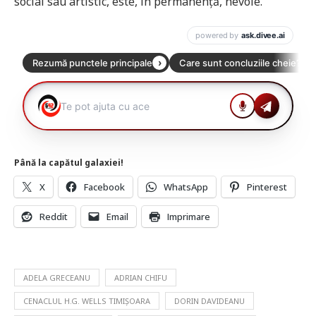
social sau artistic, este, în permanență, nevoie.
Până la capătul galaxiei!
X
Facebook
WhatsApp
Pinterest
Reddit
Email
Imprimare
ADELA GRECEANU
ADRIAN CHIFU
CENACLUL H.G. WELLS TIMIȘOARA
DORIN DAVIDEANU