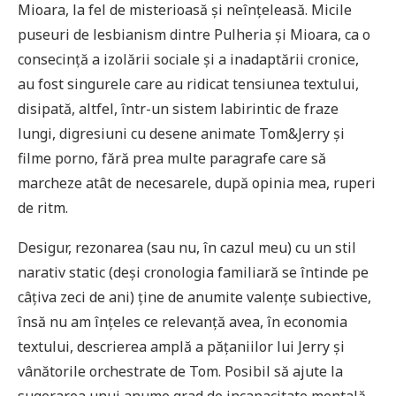
Mioara, la fel de misterioasă și neînțeleasă. Micile
puseuri de lesbianism dintre Pulheria și Mioara, ca o
consecință a izolării sociale și a inadaptării cronice,
au fost singurele care au ridicat tensiunea textului,
disipată, altfel, într-un sistem labirintic de fraze
lungi, digresiuni cu desene animate Tom&Jerry și
filme porno, fără prea multe paragrafe care să
marcheze atât de necesarele, după opinia mea, ruperi
de ritm.
Desigur, rezonarea (sau nu, în cazul meu) cu un stil
narativ static (deși cronologia familiară se întinde pe
câțiva zeci de ani) ține de anumite valențe subiective,
însă nu am înțeles ce relevanță avea, în economia
textului, descrierea amplă a pățaniilor lui Jerry și
vânătorile orchestrate de Tom. Posibil să ajute la