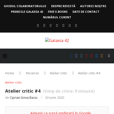
GHIDUL COLABORATORULUI
DESPRE REVISTĂ
AUTORII NOȘTRI
PREMIILE GALAXIA 42
FREE E-BOOKS
DATE DE CONTACT
NUMĂRUL CURENT
Home
Recenzii
Atelier critic
Atelier critic #4
Atelier critic
Atelier critic #4
(timp de citire:
9
minute)
de
Ciprian-Ionuț Baciu
20 iunie 2020
Adaugă ca sursă preferată în Google