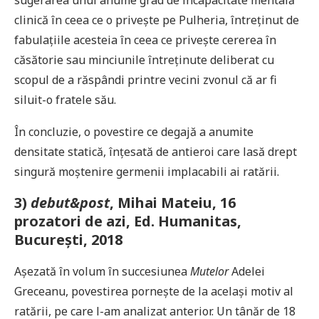
sugerarea unui anume grad de incapacitate mentală
clinică în ceea ce o privește pe Pulheria, întreținut de
fabulațiile acesteia în ceea ce privește cererea în
căsătorie sau minciunile întreținute deliberat cu
scopul de a răspândi printre vecini zvonul că ar fi
siluit-o fratele său.
În concluzie, o povestire ce degajă a anumite
densitate statică, înțesată de antieroi care lasă drept
singură moștenire germenii implacabili ai ratării.
3)
debut&post
, Mihai Mateiu, 16
prozatori de azi, Ed. Humanitas,
București, 2018
Așezată în volum în succesiunea
Mutelor
Adelei
Greceanu, povestirea pornește de la același motiv al
ratării, pe care l-am analizat anterior. Un tânăr de 18