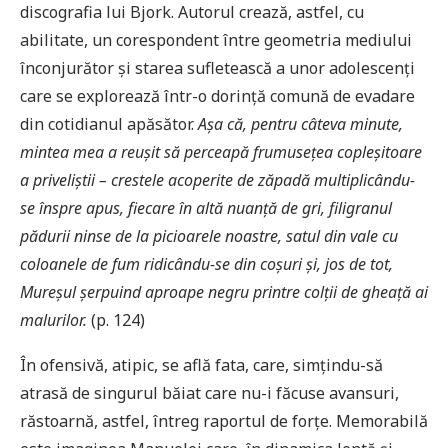
discografia lui Bjork. Autorul crează, astfel, cu
abilitate, un corespondent între geometria mediului
înconjurător și starea sufletească a unor adolescenți
care se explorează într-o dorință comună de evadare
din cotidianul apăsător.
Așa că, pentru câteva minute,
mintea mea a reușit să perceapă frumusețea copleșitoare
a priveliștii – crestele acoperite de zăpadă multiplicându-
se înspre apus, fiecare în altă nuanță de gri, filigranul
pădurii ninse de la picioarele noastre, satul din vale cu
coloanele de fum ridicându-se din coșuri și, jos de tot,
Mureșul șerpuind aproape negru printre colții de gheață ai
malurilor.
(p. 124)
În ofensivă, atipic, se află fata, care, simțindu-să
atrasă de singurul băiat care nu-i făcuse avansuri,
răstoarnă, astfel, întreg raportul de forțe. Memorabilă