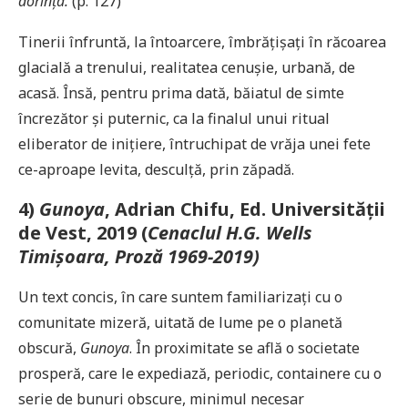
dorința.
(p. 127)
Tinerii înfruntă, la întoarcere, îmbrățișați în răcoarea
glacială a trenului, realitatea cenușie, urbană, de
acasă. Însă, pentru prima dată, băiatul de simte
încrezător și puternic, ca la finalul unui ritual
eliberator de inițiere, întruchipat de vrăja unei fete
ce-aproape levita, desculță, prin zăpadă.
4)
Gunoya
, Adrian Chifu, Ed. Universității
de Vest, 2019 (
Cenaclul H.G. Wells
Timișoara, Proză 1969-2019)
Un text concis, în care suntem familiarizați cu o
comunitate mizeră, uitată de lume pe o planetă
obscură,
Gunoya
. În proximitate se află o societate
prosperă, care le expediază, periodic, containere cu o
serie de bunuri obscure, minimul necesar