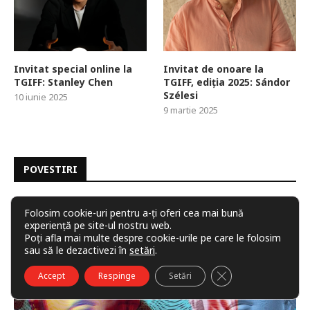
Invitat special online la
Invitat de onoare la
TGIFF: Stanley Chen
TGIFF, ediția 2025: Sándor
Szélesi
10 iunie 2025
9 martie 2025
POVESTIRI
Folosim cookie-uri pentru a-ți oferi cea mai bună
experiență pe site-ul nostru web.
Poți afla mai multe despre cookie-urile pe care le folosim
sau să le dezactivezi în
setări
.
CLOSE GDPR COO
Accept
Respinge
Setări