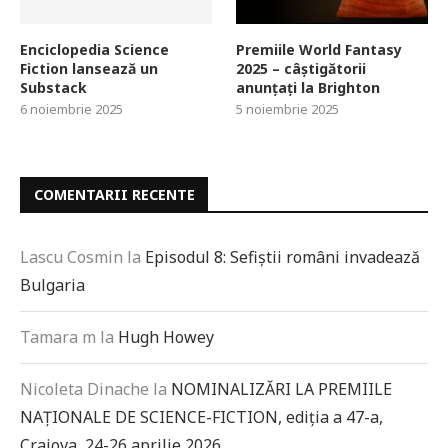
Enciclopedia Science
Premiile World Fantasy
Fiction lansează un
2025 – câștigătorii
Substack
anunțați la Brighton
6 noiembrie 2025
5 noiembrie 2025
COMENTARII RECENTE
Lascu Cosmin
la
Episodul 8: Sefiștii români invadează
Bulgaria
Tamara m
la
Hugh Howey
Nicoleta Dinache
la
NOMINALIZĂRI LA PREMIILE
NAȚIONALE DE SCIENCE-FICTION, ediția a 47-a,
Craiova, 24-26 aprilie 2026