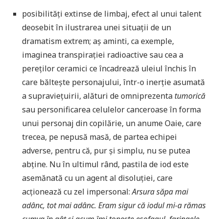
posibilități extinse de limbaj, efect al unui talent
deosebit în ilustrarea unei situații de un
dramatism extrem; aș aminti, ca exemple,
imaginea transpirației radioactive sau cea a
pereților ceramici ce încadrează uleiul închis în
care băltește personajului, într-o inerție asumată
a supraviețuirii, alături de omniprezenta
tumorică
sau personificarea celulelor canceroase în forma
unui personaj din copilărie, un anume Oaie, care
trecea, pe nepusă masă, de partea echipei
adverse, pentru că, pur și simplu, nu se putea
abține. Nu în ultimul rând, pastila de iod este
asemănată cu un agent al disoluției, care
acționează cu zel impersonal:
Arsura săpa mai
adânc, tot mai adânc. Eram sigur că iodul mi-a rămas