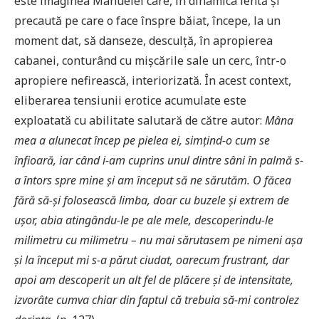
este imaginea Manuelei care, în dinamica lentă și
precaută pe care o face înspre băiat, începe, la un
moment dat, să danseze, desculță, în apropierea
cabanei, conturând cu mișcările sale un cerc, într-o
apropiere nefirească, interiorizată. În acest context,
eliberarea tensiunii erotice acumulate este
exploatată cu abilitate salutară de către autor:
Mâna
mea a alunecat încep pe pielea ei, simțind-o cum se
înfioară, iar când i-am cuprins unul dintre sâni în palmă s-
a întors spre mine și am început să ne sărutăm. O făcea
fără să-și folosească limba, doar cu buzele și extrem de
ușor, abia atingându-le pe ale mele, descoperindu-le
milimetru cu milimetru – nu mai sărutasem pe nimeni așa
și la început mi s-a părut ciudat, oarecum frustrant, dar
apoi am descoperit un alt fel de plăcere și de intensitate,
izvorâte cumva chiar din faptul că trebuia să-mi controlez