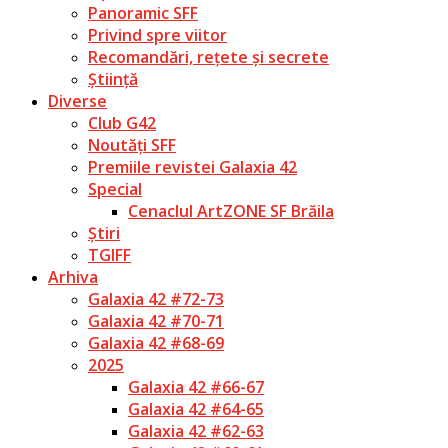
Panoramic SFF
Privind spre viitor
Recomandări, rețete și secrete
Știință
Diverse
Club G42
Noutăți SFF
Premiile revistei Galaxia 42
Special
Cenaclul ArtZONE SF Brăila
Știri
TGIFF
Arhiva
Galaxia 42 #72-73
Galaxia 42 #70-71
Galaxia 42 #68-69
2025
Galaxia 42 #66-67
Galaxia 42 #64-65
Galaxia 42 #62-63