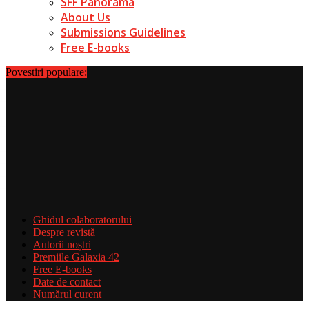
SFF Panorama
About Us
Submissions Guidelines
Free E-books
Povestiri populare:
Ghidul colaboratorului
Despre revistă
Autorii noștri
Premiile Galaxia 42
Free E-books
Date de contact
Numărul curent