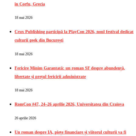
în Corfu, Grecia
18 mai 2026
Crux Publishing participă la PlayCon 2026, noul festival dedicat
culturii geek din București
18 mai 2026
Fericire Minim Garantată: un roman SF despre abundență,
libertate și prețul fericirii administrate
18 mai 2026
RomCon #47, 24–26 aprilie 2026, Universitatea din Craiova
26 aprilie 2026
Un roman despre IA, piețe financiare și viitorul culturii va fi