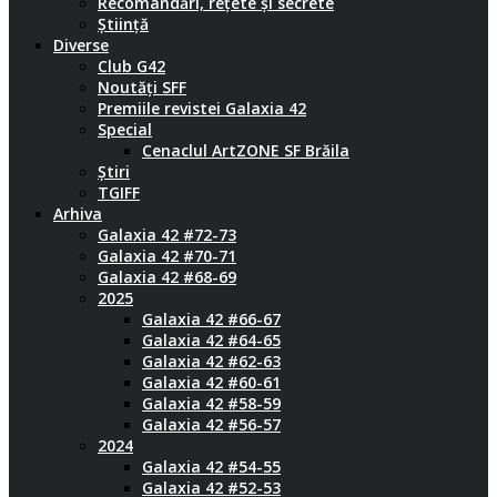
Recomandări, rețete și secrete
Știință
Diverse
Club G42
Noutăți SFF
Premiile revistei Galaxia 42
Special
Cenaclul ArtZONE SF Brăila
Știri
TGIFF
Arhiva
Galaxia 42 #72-73
Galaxia 42 #70-71
Galaxia 42 #68-69
2025
Galaxia 42 #66-67
Galaxia 42 #64-65
Galaxia 42 #62-63
Galaxia 42 #60-61
Galaxia 42 #58-59
Galaxia 42 #56-57
2024
Galaxia 42 #54-55
Galaxia 42 #52-53