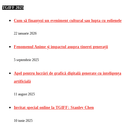
TGIFF 2025
Cum să finanțezi un eveniment cultural sau lupta cu eolienele
22 ianuarie 2026
Fenomenul Anime și impactul asupra tinerei generații
5 septembrie 2025
Apel pentru lucrări de grafică digitală generate cu inteligența
artificială
11 august 2025
Invitat special online la TGIFF: Stanley Chen
10 iunie 2025