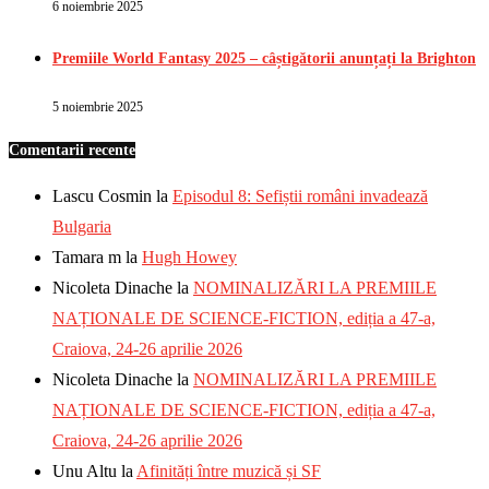
6 noiembrie 2025
Premiile World Fantasy 2025 – câștigătorii anunțați la Brighton
5 noiembrie 2025
Comentarii recente
Lascu Cosmin
la
Episodul 8: Sefiștii români invadează
Bulgaria
Tamara m
la
Hugh Howey
Nicoleta Dinache
la
NOMINALIZĂRI LA PREMIILE
NAȚIONALE DE SCIENCE-FICTION, ediția a 47-a,
Craiova, 24-26 aprilie 2026
Nicoleta Dinache
la
NOMINALIZĂRI LA PREMIILE
NAȚIONALE DE SCIENCE-FICTION, ediția a 47-a,
Craiova, 24-26 aprilie 2026
Unu Altu
la
Afinități între muzică și SF