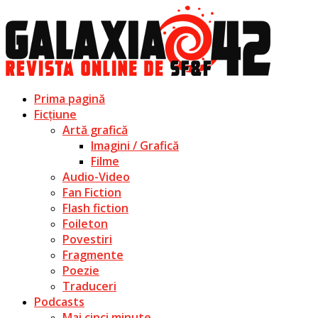
Prima pagină
Ficțiune
Artă grafică
Imagini / Grafică
Filme
Audio-Video
Fan Fiction
Flash fiction
Foileton
Povestiri
Fragmente
Poezie
Traduceri
Podcasts
Mai cinci minute