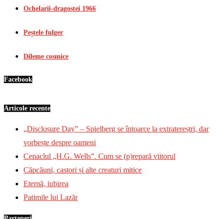
Ochelarii-dragostei 1966
Peștele fulger
Dileme cosmice
Facebook
Articole recente
„Disclosure Day” – Spielberg se întoarce la extratereștri, dar
vorbește despre oameni
Cenaclul „H.G. Wells”. Cum se (p)repară viitorul
Căpcăuni, castori și alte creaturi mitice
Eternă, iubirea
Patimile lui Lazăr
Parteneri