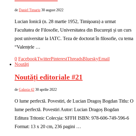
de
Daniel Timariu
30 august 2022
Lucian Ionică (n. 28 martie 1952, Timişoara) a urmat
Facultatea de Filosofie, Universitatea din Bucureşti și un curs
post universitar la IATC. Teza de doctorat în filosofie, cu tema
“Valențele …
0
Facebook
Twitter
Pinterest
Threads
Bluesky
Email
Noutăți
Noutăți editoriale #21
de
Galaxia 42
30 aprilie 2022
O lume perfectă. Povestiri, de Lucian Dragoș Bogdan Titlu: O
lume perfectă. Povestiri Autor: Lucian Dragoș Bogdan
Editura Tritonic Colecșia: SFFH ISBN: 978-606-749-596-6
Format: 13 x 20 cm, 236 pagini …