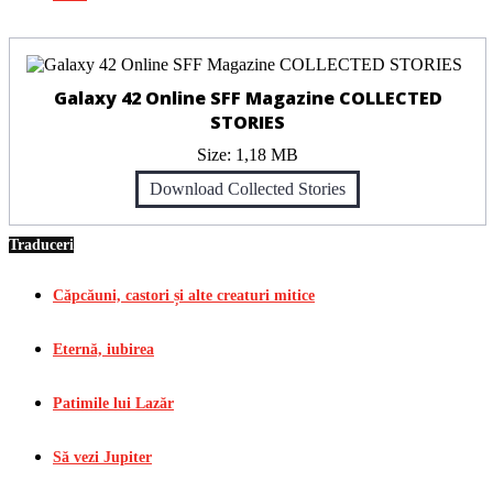
Galaxy 42 Online SFF Magazine COLLECTED
STORIES
Size:
1,18 MB
Download Collected Stories
Traduceri
Căpcăuni, castori și alte creaturi mitice
Eternă, iubirea
Patimile lui Lazăr
Să vezi Jupiter