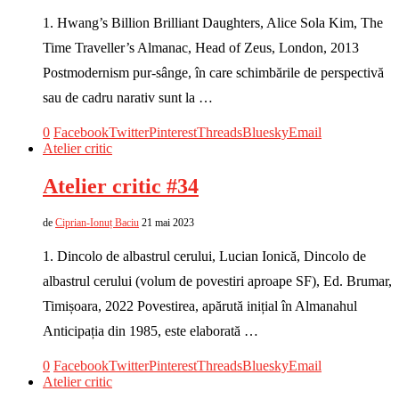
1. Hwang’s Billion Brilliant Daughters, Alice Sola Kim, The
Time Traveller’s Almanac, Head of Zeus, London, 2013
Postmodernism pur-sânge, în care schimbările de perspectivă
sau de cadru narativ sunt la …
0
Facebook
Twitter
Pinterest
Threads
Bluesky
Email
Atelier critic
Atelier critic #34
de
Ciprian-Ionuț Baciu
21 mai 2023
1. Dincolo de albastrul cerului, Lucian Ionică, Dincolo de
albastrul cerului (volum de povestiri aproape SF), Ed. Brumar,
Timișoara, 2022 Povestirea, apărută inițial în Almanahul
Anticipația din 1985, este elaborată …
0
Facebook
Twitter
Pinterest
Threads
Bluesky
Email
Atelier critic