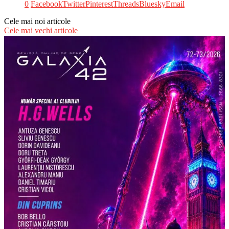
0
Facebook
Twitter
Pinterest
Threads
Bluesky
Email
Cele mai noi articole
Cele mai vechi articole