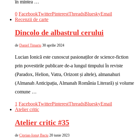
în mintea …
0
Facebook
Twitter
Pinterest
Threads
Bluesky
Email
Recenzii de carte
Dincolo de albastrul cerului
de
Daniel Timariu
30 aprilie 2024
Lucian Ionică este cunoscut pasionaților de science-fiction
prin povestirile publicare de-a lungul timpului în reviste
(Paradox, Helion, Vatra, Orizont și altele), almanahuri
(Almanah Anticipația, Almanah România Literară) și volume
comune …
1
Facebook
Twitter
Pinterest
Threads
Bluesky
Email
Atelier critic
Atelier critic #35
de
Ciprian-Ionuț Baciu
20 iunie 2023