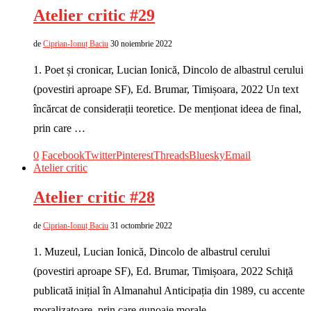
Atelier critic #29
de
Ciprian-Ionuț Baciu
30 noiembrie 2022
1. Poet și cronicar, Lucian Ionică, Dincolo de albastrul cerului
(povestiri aproape SF), Ed. Brumar, Timișoara, 2022 Un text
încărcat de considerații teoretice. De menționat ideea de final,
prin care …
0
Facebook
Twitter
Pinterest
Threads
Bluesky
Email
Atelier critic
Atelier critic #28
de
Ciprian-Ionuț Baciu
31 octombrie 2022
1. Muzeul, Lucian Ionică, Dincolo de albastrul cerului
(povestiri aproape SF), Ed. Brumar, Timișoara, 2022 Schiță
publicată inițial în Almanahul Anticipația din 1989, cu accente
moralizatoare, prin care gunoaie morale …