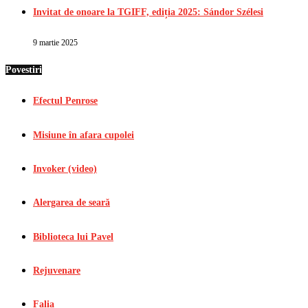
Invitat de onoare la TGIFF, ediția 2025: Sándor Szélesi
9 martie 2025
Povestiri
Efectul Penrose
Misiune în afara cupolei
Invoker (video)
Alergarea de seară
Biblioteca lui Pavel
Rejuvenare
Falia