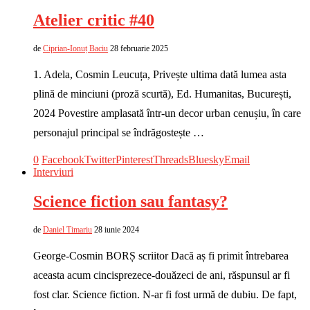
Atelier critic #40
de
Ciprian-Ionuț Baciu
28 februarie 2025
1. Adela, Cosmin Leucuța, Privește ultima dată lumea asta
plină de minciuni (proză scurtă), Ed. Humanitas, București,
2024 Povestire amplasată într-un decor urban cenușiu, în care
personajul principal se îndrăgostește …
0
Facebook
Twitter
Pinterest
Threads
Bluesky
Email
Interviuri
Science fiction sau fantasy?
de
Daniel Timariu
28 iunie 2024
George-Cosmin BORȘ scriitor Dacă aș fi primit întrebarea
aceasta acum cincisprezece-douăzeci de ani, răspunsul ar fi
fost clar. Science fiction. N-ar fi fost urmă de dubiu. De fapt,