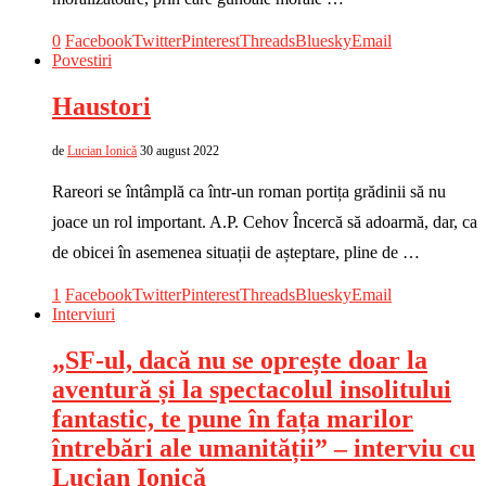
0
Facebook
Twitter
Pinterest
Threads
Bluesky
Email
Povestiri
Haustori
de
Lucian Ionică
30 august 2022
Rareori se întâmplă ca într-un roman portița grădinii să nu
joace un rol important. A.P. Cehov Încercă să adoarmă, dar, ca
de obicei în asemenea situații de așteptare, pline de …
1
Facebook
Twitter
Pinterest
Threads
Bluesky
Email
Interviuri
„SF-ul, dacă nu se oprește doar la
aventură și la spectacolul insolitului
fantastic, te pune în fața marilor
întrebări ale umanității” – interviu cu
Lucian Ionică