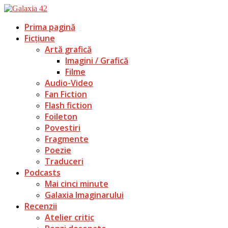
Prima pagină
Ficțiune
Artă grafică
Imagini / Grafică
Filme
Audio-Video
Fan Fiction
Flash fiction
Foileton
Povestiri
Fragmente
Poezie
Traduceri
Podcasts
Mai cinci minute
Galaxia Imaginarului
Recenzii
Atelier critic