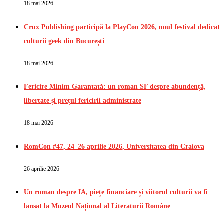
18 mai 2026
Crux Publishing participă la PlayCon 2026, noul festival dedicat
culturii geek din București
18 mai 2026
Fericire Minim Garantată: un roman SF despre abundență,
libertate și prețul fericirii administrate
18 mai 2026
RomCon #47, 24–26 aprilie 2026, Universitatea din Craiova
26 aprilie 2026
Un roman despre IA, piețe financiare și viitorul culturii va fi
lansat la Muzeul Național al Literaturii Române