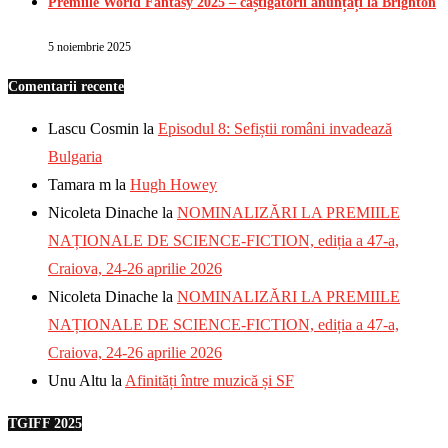
Premiile World Fantasy 2025 – câștigătorii anunțați la Brighton
5 noiembrie 2025
Comentarii recente
Lascu Cosmin
la
Episodul 8: Sefiștii români invadează
Bulgaria
Tamara m
la
Hugh Howey
Nicoleta Dinache
la
NOMINALIZĂRI LA PREMIILE
NAȚIONALE DE SCIENCE-FICTION, ediția a 47-a,
Craiova, 24-26 aprilie 2026
Nicoleta Dinache
la
NOMINALIZĂRI LA PREMIILE
NAȚIONALE DE SCIENCE-FICTION, ediția a 47-a,
Craiova, 24-26 aprilie 2026
Unu Altu
la
Afinități între muzică și SF
TGIFF 2025