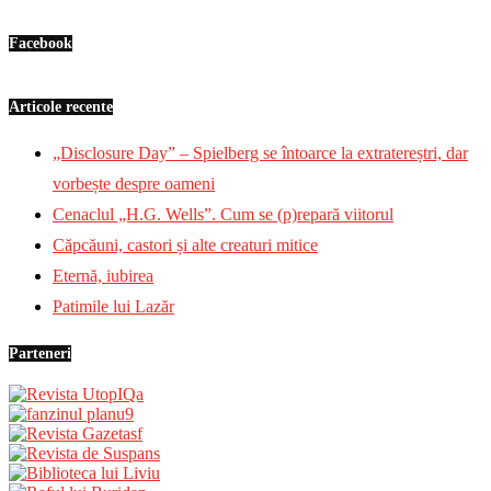
Facebook
Articole recente
„Disclosure Day” – Spielberg se întoarce la extratereștri, dar
vorbește despre oameni
Cenaclul „H.G. Wells”. Cum se (p)repară viitorul
Căpcăuni, castori și alte creaturi mitice
Eternă, iubirea
Patimile lui Lazăr
Parteneri