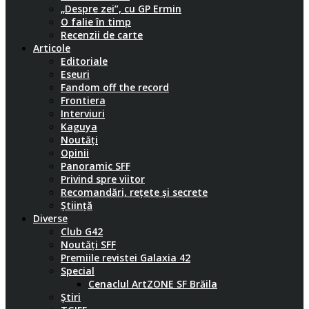
„Despre zei”, cu GP Ermin
O falie în timp
Recenzii de carte
Articole
Editoriale
Eseuri
Fandom off the record
Frontiera
Interviuri
Kaguya
Noutăți
Opinii
Panoramic SFF
Privind spre viitor
Recomandări, rețete și secrete
Știință
Diverse
Club G42
Noutăți SFF
Premiile revistei Galaxia 42
Special
Cenaclul ArtZONE SF Brăila
Știri