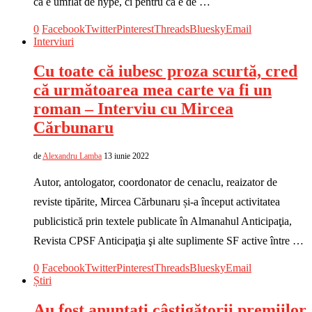
că e umflat de hype, ci pentru că e de …
0
Facebook
Twitter
Pinterest
Threads
Bluesky
Email
Interviuri
Cu toate că iubesc proza scurtă, cred
că următoarea mea carte va fi un
roman – Interviu cu Mircea
Cărbunaru
de
Alexandru Lamba
13 iunie 2022
Autor, antologator, coordonator de cenaclu, reaizator de
reviste tipărite, Mircea Cărbunaru și-a început activitatea
publicistică prin textele publicate în Almanahul Anticipaţia,
Revista CPSF Anticipaţia şi alte suplimente SF active între …
0
Facebook
Twitter
Pinterest
Threads
Bluesky
Email
Știri
Au fost anunțați câștigătorii premiilor