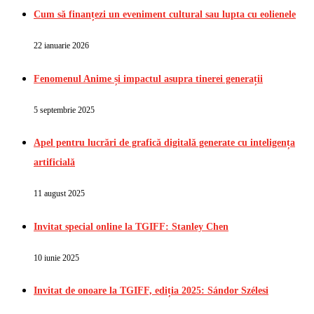
Cum să finanțezi un eveniment cultural sau lupta cu eolienele
22 ianuarie 2026
Fenomenul Anime și impactul asupra tinerei generații
5 septembrie 2025
Apel pentru lucrări de grafică digitală generate cu inteligența
artificială
11 august 2025
Invitat special online la TGIFF: Stanley Chen
10 iunie 2025
Invitat de onoare la TGIFF, ediția 2025: Sándor Szélesi