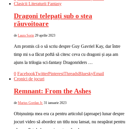
Clasicii Literaturii Fantasy
Dragoni telepați sub o stea
răuvoitoare
de
Laura Sorin
29 aprilie 2023
Am promis că o să scriu despre Guy Gavriel Kay, dar între
timp mi s-a făcut poftă să citesc ceva cu dragoni și așa am
ajuns la trilogia sci-fantasy Dragonriders …
0
Facebook
Twitter
Pinterest
Threads
Bluesky
Email
Cronici de jocuri
Remnant: From the Ashes
de
Marius Gordan Jr.
31 ianuarie 2023
Obișnuința mea era ca pentru articolul (aproape) lunar despre
jocuri video să abordez un titlu nou lansat, nu neapărat pentru