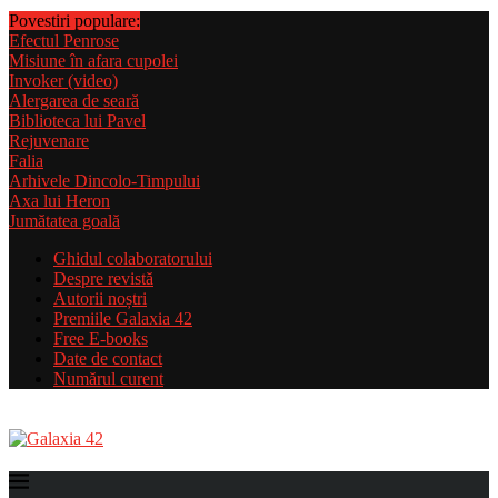
Povestiri populare:
Efectul Penrose
Misiune în afara cupolei
Invoker (video)
Alergarea de seară
Biblioteca lui Pavel
Rejuvenare
Falia
Arhivele Dincolo-Timpului
Axa lui Heron
Jumătatea goală
Ghidul colaboratorului
Despre revistă
Autorii noștri
Premiile Galaxia 42
Free E-books
Date de contact
Numărul curent