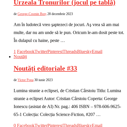
Urzeala Tronurilor (jocul pe tablă)
de
George-Cosmin Borș
28 decembrie 2023
Am în ludotecă vreo şaptezeci de jocuri. Aş vrea să am mai
multe, dar nu am unde să le pun. Oricum le-am dosit peste tot.
În dulapul cu haine, peste …
1
Facebook
Twitter
Pinterest
Threads
Bluesky
Email
Noutăți
Noutăți editoriale #33
de
Victor Popa
30 iunie 2023
Lumina stranie a eclipsei, de Cristian Cârstoiu Titlu: Lumina
stranie a eclipsei Autor: Cristian Cârstoiu Coperta: George
Ionescu (asistat de AI) Nr. pag.: 406 ISBN – 978-606-9625-
65-1 Colecția: Colecția Science-Fiction, #207 …
0
Facebook
Twitter
Pinterest
Threads
Bluesky
Email