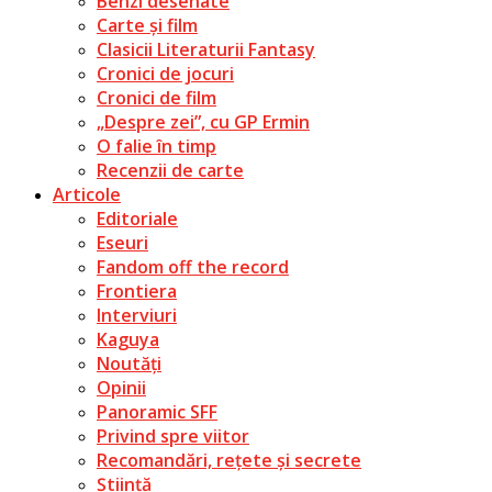
Benzi desenate
Carte și film
Clasicii Literaturii Fantasy
Cronici de jocuri
Cronici de film
„Despre zei”, cu GP Ermin
O falie în timp
Recenzii de carte
Articole
Editoriale
Eseuri
Fandom off the record
Frontiera
Interviuri
Kaguya
Noutăți
Opinii
Panoramic SFF
Privind spre viitor
Recomandări, rețete și secrete
Știință