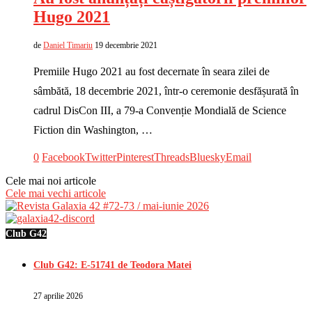
Hugo 2021
de
Daniel Timariu
19 decembrie 2021
Premiile Hugo 2021 au fost decernate în seara zilei de
sâmbătă, 18 decembrie 2021, într-o ceremonie desfășurată în
cadrul DisCon III, a 79-a Convenție Mondială de Science
Fiction din Washington, …
0
Facebook
Twitter
Pinterest
Threads
Bluesky
Email
Cele mai noi articole
Cele mai vechi articole
Club G42
Club G42: E-51741 de Teodora Matei
27 aprilie 2026