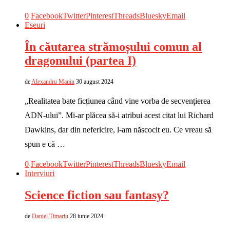
0
Facebook
Twitter
Pinterest
Threads
Bluesky
Email
Eseuri
În căutarea strămoșului comun al
dragonului (partea I)
de
Alexandru Maniu
30 august 2024
„Realitatea bate ficțiunea când vine vorba de secvențierea
ADN-ului”. Mi-ar plăcea să-i atribui acest citat lui Richard
Dawkins, dar din nefericire, l-am născocit eu. Ce vreau să
spun e că …
0
Facebook
Twitter
Pinterest
Threads
Bluesky
Email
Interviuri
Science fiction sau fantasy?
de
Daniel Timariu
28 iunie 2024