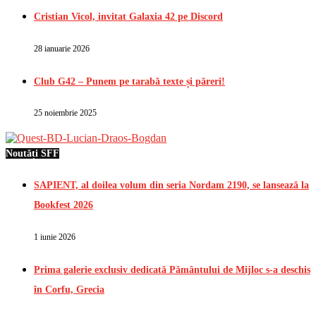
Cristian Vicol, invitat Galaxia 42 pe Discord
28 ianuarie 2026
Club G42 – Punem pe tarabă texte și păreri!
25 noiembrie 2025
Noutăți SFF
SAPIENT, al doilea volum din seria Nordam 2190, se lansează la
Bookfest 2026
1 iunie 2026
Prima galerie exclusiv dedicată Pământului de Mijloc s-a deschis
în Corfu, Grecia