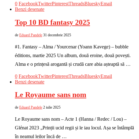
0
Facebook
Twitter
Pinterest
Threads
Bluesky
Email
Benzi desenate
Top 10 BD fantasy 2025
de
Eduard Pandele
31 decembrie 2025
#1. Fantasy – Alma / Yourcenar (Yoann Kavege) – bubble
éditions, martie 2025 Un album, două eroine, două povești.
Alma e o prințesă arogantă și crudă care abia așteaptă să …
0
Facebook
Twitter
Pinterest
Threads
Bluesky
Email
Benzi desenate
Le Royaume sans nom
de
Eduard Pandele
2 iulie 2025
Le Royaume sans nom – Acte 1 (Hanna / Redec / Lou) –
Glénat 2023 „Prinții ucid regii și le iau locul. Așa se întâmplă
în neamul leilor încă de …