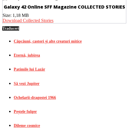
Galaxy 42 Online SFF Magazine COLLECTED STORIES
Size:
1,18 MB
Download Collected Stories
Traduceri
Căpcăuni, castori și alte creaturi mitice
Eternă, iubirea
Patimile lui Lazăr
Să vezi Jupiter
Ochelarii-dragostei 1966
Peștele fulger
Dileme cosmice