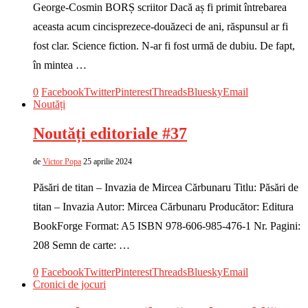
George-Cosmin BORȘ scriitor Dacă aș fi primit întrebarea
aceasta acum cincisprezece-douăzeci de ani, răspunsul ar fi
fost clar. Science fiction. N-ar fi fost urmă de dubiu. De fapt,
în mintea …
0
Facebook
Twitter
Pinterest
Threads
Bluesky
Email
Noutăți
Noutăți editoriale #37
de
Victor Popa
25 aprilie 2024
Păsări de titan – Invazia de Mircea Cărbunaru Titlu: Păsări de
titan – Invazia Autor: Mircea Cărbunaru Producător: Editura
BookForge Format: A5 ISBN 978-606-985-476-1 Nr. Pagini:
208 Semn de carte: …
0
Facebook
Twitter
Pinterest
Threads
Bluesky
Email
Cronici de jocuri