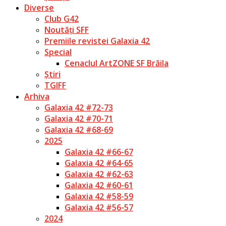
Diverse
Club G42
Noutăți SFF
Premiile revistei Galaxia 42
Special
Cenaclul ArtZONE SF Brăila
Știri
TGIFF
Arhiva
Galaxia 42 #72-73
Galaxia 42 #70-71
Galaxia 42 #68-69
2025
Galaxia 42 #66-67
Galaxia 42 #64-65
Galaxia 42 #62-63
Galaxia 42 #60-61
Galaxia 42 #58-59
Galaxia 42 #56-57
2024