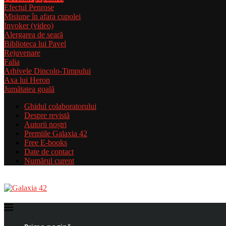
Efectul Penrose
Misiune în afara cupolei
Invoker (video)
Alergarea de seară
Biblioteca lui Pavel
Rejuvenare
Falia
Arhivele Dincolo-Timpului
Axa lui Heron
Jumătatea goală
Ghidul colaboratorului
Despre revistă
Autorii noștri
Premiile Galaxia 42
Free E-books
Date de contact
Numărul curent