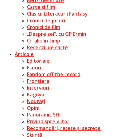
Benzi desenate
Carte și film
Clasicii Literaturii Fantasy
Cronici de jocuri
Cronici de film
„Despre zei”, cu GP Ermin
O falie în timp
Recenzii de carte
Articole
Editoriale
Eseuri
Fandom off the record
Frontiera
Interviuri
Kaguya
Noutăți
Opinii
Panoramic SFF
Privind spre viitor
Recomandări, rețete și secrete
Știință