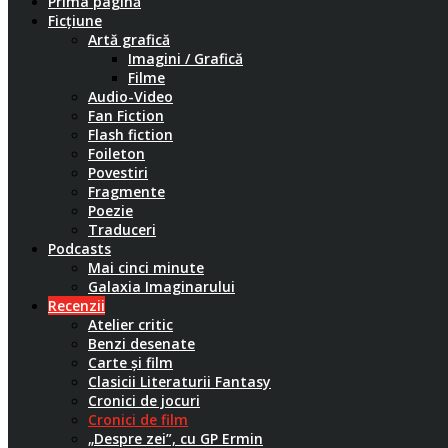
Prima pagină
Ficțiune
Artă grafică
Imagini / Grafică
Filme
Audio-Video
Fan Fiction
Flash fiction
Foileton
Povestiri
Fragmente
Poezie
Traduceri
Podcasts
Mai cinci minute
Galaxia Imaginarului
Recenzii
Atelier critic
Benzi desenate
Carte și film
Clasicii Literaturii Fantasy
Cronici de jocuri
Cronici de film
„Despre zei”, cu GP Ermin