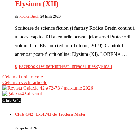
Elysium (XII)
de
Rodica Bretin
20 iunie 2020
Scriitoare de science fiction și fantasy Rodica Bretin continuă
în acest capitol XII aventurile personajelor seriei Protectorii,
volumul trei Elysium (editura Tritonic, 2019). Capitolul
anterioar poate fi citit online: Elysium (XI). LORENA …
0
Facebook
Twitter
Pinterest
Threads
Bluesky
Email
Cele mai noi articole
Cele mai vechi articole
Club G42
Club G42: E-51741 de Teodora Matei
27 aprilie 2026