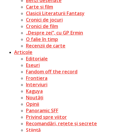
Benzi desenate
Carte și film
Clasicii Literaturii Fantasy
Cronici de jocuri
Cronici de film
„Despre zei”, cu GP Ermin
O falie în timp
Recenzii de carte
Articole
Editoriale
Eseuri
Fandom off the record
Frontiera
Interviuri
Kaguya
Noutăți
Opinii
Panoramic SFF
Privind spre viitor
Recomandări, rețete și secrete
Știință