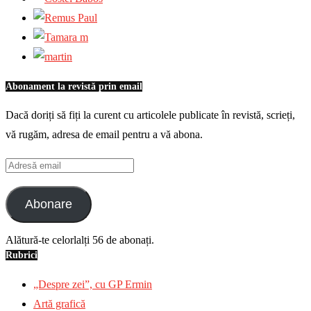
Abonament la revistă prin email
Dacă doriți să fiți la curent cu articolele publicate în revistă, scrieți,
vă rugăm, adresa de email pentru a vă abona.
Adresă
email
Abonare
Alătură-te celorlalți 56 de abonați.
Rubrici
„Despre zei”, cu GP Ermin
Artă grafică