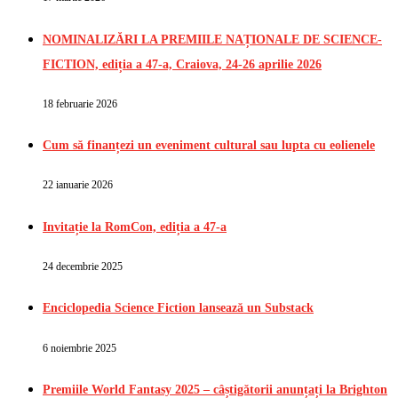
NOMINALIZĂRI LA PREMIILE NAȚIONALE DE SCIENCE-
FICTION, ediția a 47-a, Craiova, 24-26 aprilie 2026
18 februarie 2026
Cum să finanțezi un eveniment cultural sau lupta cu eolienele
22 ianuarie 2026
Invitație la RomCon, ediția a 47-a
24 decembrie 2025
Enciclopedia Science Fiction lansează un Substack
6 noiembrie 2025
Premiile World Fantasy 2025 – câștigătorii anunțați la Brighton