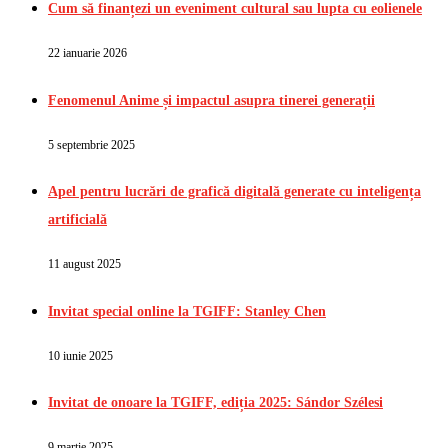
Cum să finanțezi un eveniment cultural sau lupta cu eolienele
22 ianuarie 2026
Fenomenul Anime și impactul asupra tinerei generații
5 septembrie 2025
Apel pentru lucrări de grafică digitală generate cu inteligența
artificială
11 august 2025
Invitat special online la TGIFF: Stanley Chen
10 iunie 2025
Invitat de onoare la TGIFF, ediția 2025: Sándor Szélesi
9 martie 2025