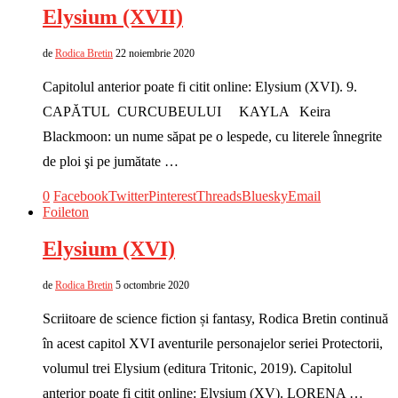
Elysium (XVII)
de
Rodica Bretin
22 noiembrie 2020
Capitolul anterior poate fi citit online: Elysium (XVI). 9.
CAPĂTUL CURCUBEULUI KAYLA Keira
Blackmoon: un nume săpat pe o lespede, cu literele înnegrite
de ploi şi pe jumătate …
0
Facebook
Twitter
Pinterest
Threads
Bluesky
Email
Foileton
Elysium (XVI)
de
Rodica Bretin
5 octombrie 2020
Scriitoare de science fiction și fantasy, Rodica Bretin continuă
în acest capitol XVI aventurile personajelor seriei Protectorii,
volumul trei Elysium (editura Tritonic, 2019). Capitolul
anterior poate fi citit online: Elysium (XV). LORENA …