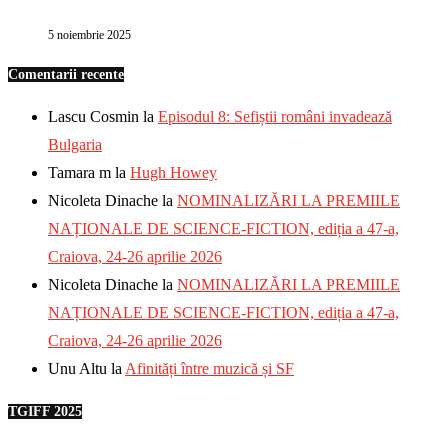
5 noiembrie 2025
Comentarii recente
Lascu Cosmin
la
Episodul 8: Sefiștii români invadează
Bulgaria
Tamara m
la
Hugh Howey
Nicoleta Dinache
la
NOMINALIZĂRI LA PREMIILE
NAȚIONALE DE SCIENCE-FICTION, ediția a 47-a,
Craiova, 24-26 aprilie 2026
Nicoleta Dinache
la
NOMINALIZĂRI LA PREMIILE
NAȚIONALE DE SCIENCE-FICTION, ediția a 47-a,
Craiova, 24-26 aprilie 2026
Unu Altu
la
Afinități între muzică și SF
TGIFF 2025