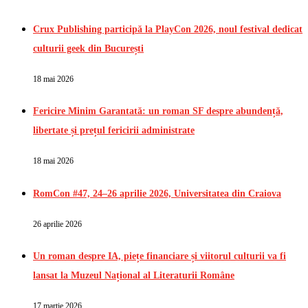
Crux Publishing participă la PlayCon 2026, noul festival dedicat
culturii geek din București
18 mai 2026
Fericire Minim Garantată: un roman SF despre abundență,
libertate și prețul fericirii administrate
18 mai 2026
RomCon #47, 24–26 aprilie 2026, Universitatea din Craiova
26 aprilie 2026
Un roman despre IA, piețe financiare și viitorul culturii va fi
lansat la Muzeul Național al Literaturii Române
17 martie 2026