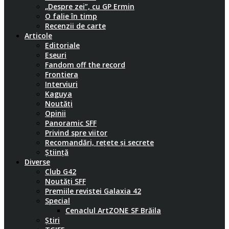
„Despre zei”, cu GP Ermin
O falie în timp
Recenzii de carte
Articole
Editoriale
Eseuri
Fandom off the record
Frontiera
Interviuri
Kaguya
Noutăți
Opinii
Panoramic SFF
Privind spre viitor
Recomandări, rețete și secrete
Știință
Diverse
Club G42
Noutăți SFF
Premiile revistei Galaxia 42
Special
Cenaclul ArtZONE SF Brăila
Știri