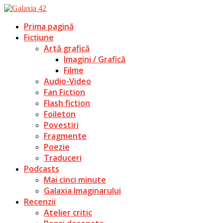
Prima pagină
Ficțiune
Artă grafică
Imagini / Grafică
Filme
Audio-Video
Fan Fiction
Flash fiction
Foileton
Povestiri
Fragmente
Poezie
Traduceri
Podcasts
Mai cinci minute
Galaxia Imaginarului
Recenzii
Atelier critic