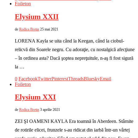
Foileton
Elysium XXII
de
Rodica Bretin
25 mai 2021
LORENA Kayla se uita când la Keegan, când la ciobul-
relicvă din Soarele negru. Cu adoraţie, cu nostalgică afecţiune
– în ordinea asta? Dacă şoptea nepreţuitule, n-aş fi fost sigură
la …
0
Facebook
Twitter
Pinterest
Threads
Bluesky
Email
Foileton
Elysium XXI
de
Rodica Bretin
3 aprilie 2021
ZEI ŞI OAMENI KAYLA Era toamnă în Aberdeen. Stârnite
de rotirile elicei, frunzele s-au ridicat din iarbă într-un vârtej