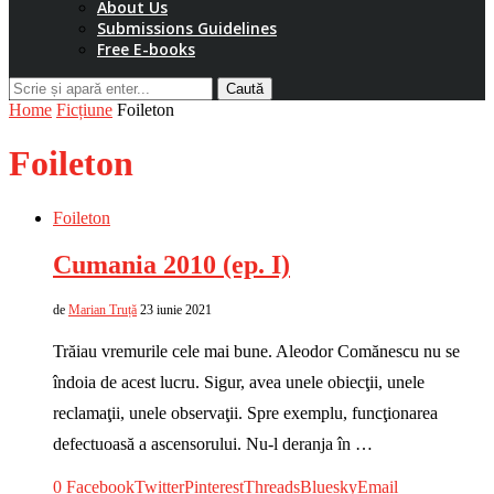
About Us
Submissions Guidelines
Free E-books
Caută
Home
Ficțiune
Foileton
Foileton
Foileton
Cumania 2010 (ep. I)
de
Marian Truță
23 iunie 2021
Trăiau vremurile cele mai bune. Aleodor Comănescu nu se
îndoia de acest lucru. Sigur, avea unele obiecţii, unele
reclamaţii, unele observaţii. Spre exemplu, funcţionarea
defectuoasă a ascensorului. Nu-l deranja în …
0
Facebook
Twitter
Pinterest
Threads
Bluesky
Email