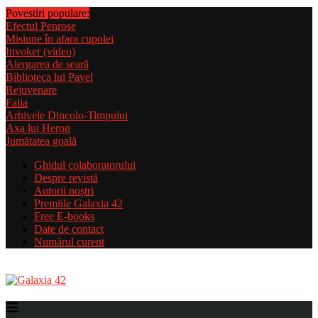
Povestiri populare:
Efectul Penrose
Misiune în afara cupolei
Invoker (video)
Alergarea de seară
Biblioteca lui Pavel
Rejuvenare
Falia
Arhivele Dincolo-Timpului
Axa lui Heron
Jumătatea goală
Ghidul colaboratorului
Despre revistă
Autorii noștri
Premiile Galaxia 42
Free E-books
Date de contact
Numărul curent