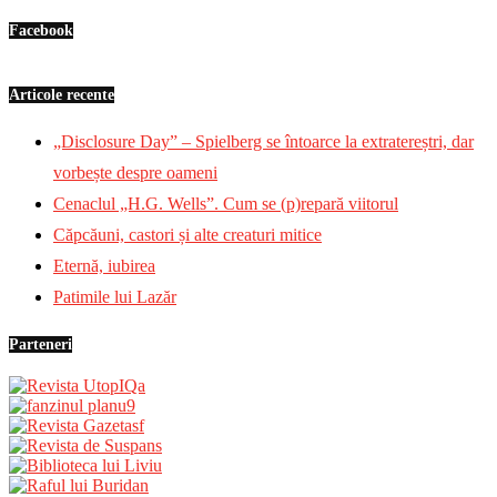
Facebook
Articole recente
„Disclosure Day” – Spielberg se întoarce la extratereștri, dar
vorbește despre oameni
Cenaclul „H.G. Wells”. Cum se (p)repară viitorul
Căpcăuni, castori și alte creaturi mitice
Eternă, iubirea
Patimile lui Lazăr
Parteneri