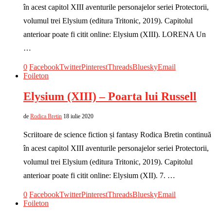
în acest capitol XIII aventurile personajelor seriei Protectorii,
volumul trei Elysium (editura Tritonic, 2019). Capitolul
anterioar poate fi citit online: Elysium (XIII). LORENA Un
…
0
Facebook
Twitter
Pinterest
Threads
Bluesky
Email
Foileton
Elysium (XIII) – Poarta lui Russell
de
Rodica Bretin
18 iulie 2020
Scriitoare de science fiction și fantasy Rodica Bretin continuă
în acest capitol XIII aventurile personajelor seriei Protectorii,
volumul trei Elysium (editura Tritonic, 2019). Capitolul
anterioar poate fi citit online: Elysium (XII). 7. …
0
Facebook
Twitter
Pinterest
Threads
Bluesky
Email
Foileton