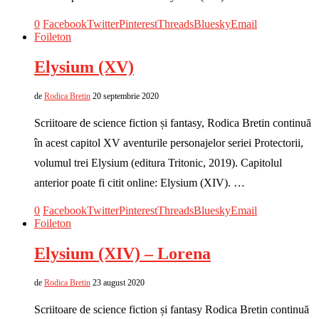
0
Facebook
Twitter
Pinterest
Threads
Bluesky
Email
Foileton
Elysium (XV)
de
Rodica Bretin
20 septembrie 2020
Scriitoare de science fiction și fantasy, Rodica Bretin continuă
în acest capitol XV aventurile personajelor seriei Protectorii,
volumul trei Elysium (editura Tritonic, 2019). Capitolul
anterior poate fi citit online: Elysium (XIV). …
0
Facebook
Twitter
Pinterest
Threads
Bluesky
Email
Foileton
Elysium (XIV) – Lorena
de
Rodica Bretin
23 august 2020
Scriitoare de science fiction și fantasy Rodica Bretin continuă