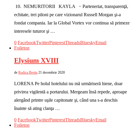
10. NEMURITORII KAYLA − Parteneriat, transparenţă,
echitate, trei piloni pe care vizionarul Russell Morgan şi-a
fondat compania. Iar la Global Vortex vor continua să primeze
interesele tuturor şi …
0
Facebook
Twitter
Pinterest
Threads
Bluesky
Email
Foileton
Elysium XVIII
de
Rodica Bretin
21 decembrie 2020
LORENA Pe holul hotelului nu mă urmăriseră hiene, doar
privirea vigilentă a portarului. Mergeam însă repede, aproape
alergând printre uşile capitonate şi, când una s-a deschis
înainte să ating clanţa …
0
Facebook
Twitter
Pinterest
Threads
Bluesky
Email
Foileton