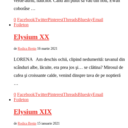
verde-auriu, năucitor. Când am putut să văd din nou, Ewan
coborâse …
0
Facebook
Twitter
Pinterest
Threads
Bluesky
Email
Foileton
Elysium XX
de
Rodica Bretin
16 martie 2021
LORENA Am deschis ochii, clipind nedumerită: tavanul din
scânduri albe, lăcuite, era prea jos şi… se clătina? Mirosul de
cafea şi croissante calde, venind dinspre tava de pe noptieră
…
0
Facebook
Twitter
Pinterest
Threads
Bluesky
Email
Foileton
Elysium XIX
de
Rodica Bretin
15 ianuarie 2021