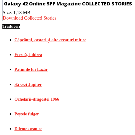
Galaxy 42 Online SFF Magazine COLLECTED STORIES
Size:
1,18 MB
Download Collected Stories
Traduceri
Căpcăuni, castori și alte creaturi mitice
Eternă, iubirea
Patimile lui Lazăr
Să vezi Jupiter
Ochelarii-dragostei 1966
Peștele fulger
Dileme cosmice